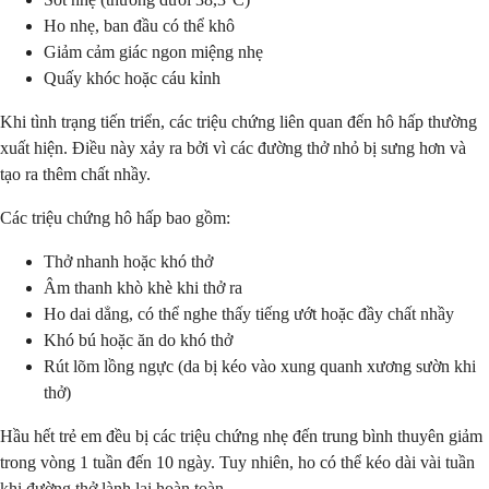
Ho nhẹ, ban đầu có thể khô
Giảm cảm giác ngon miệng nhẹ
Quấy khóc hoặc cáu kỉnh
Khi tình trạng tiến triển, các triệu chứng liên quan đến hô hấp thường
xuất hiện. Điều này xảy ra bởi vì các đường thở nhỏ bị sưng hơn và
tạo ra thêm chất nhầy.
Các triệu chứng hô hấp bao gồm:
Thở nhanh hoặc khó thở
Âm thanh khò khè khi thở ra
Ho dai dẳng, có thể nghe thấy tiếng ướt hoặc đầy chất nhầy
Khó bú hoặc ăn do khó thở
Rút lõm lồng ngực (da bị kéo vào xung quanh xương sườn khi
thở)
Hầu hết trẻ em đều bị các triệu chứng nhẹ đến trung bình thuyên giảm
trong vòng 1 tuần đến 10 ngày. Tuy nhiên, ho có thể kéo dài vài tuần
khi đường thở lành lại hoàn toàn.