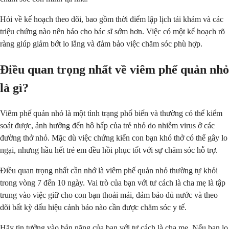
Hỏi về kế hoạch theo dõi, bao gồm thời điểm lập lịch tái khám và các
triệu chứng nào nên báo cho bác sĩ sớm hơn. Việc có một kế hoạch rõ
ràng giúp giảm bớt lo lắng và đảm bảo việc chăm sóc phù hợp.
Điều quan trọng nhất về viêm phế quản nhỏ
là gì?
Viêm phế quản nhỏ là một tình trạng phổ biến và thường có thể kiểm
soát được, ảnh hưởng đến hô hấp của trẻ nhỏ do nhiễm virus ở các
đường thở nhỏ. Mặc dù việc chứng kiến con bạn khó thở có thể gây lo
ngại, nhưng hầu hết trẻ em đều hồi phục tốt với sự chăm sóc hỗ trợ.
Điều quan trọng nhất cần nhớ là viêm phế quản nhỏ thường tự khỏi
trong vòng 7 đến 10 ngày. Vai trò của bạn với tư cách là cha mẹ là tập
trung vào việc giữ cho con bạn thoải mái, đảm bảo đủ nước và theo
dõi bất kỳ dấu hiệu cảnh báo nào cần được chăm sóc y tế.
Hãy tin tưởng vào bản năng của bạn với tư cách là cha mẹ. Nếu bạn lo