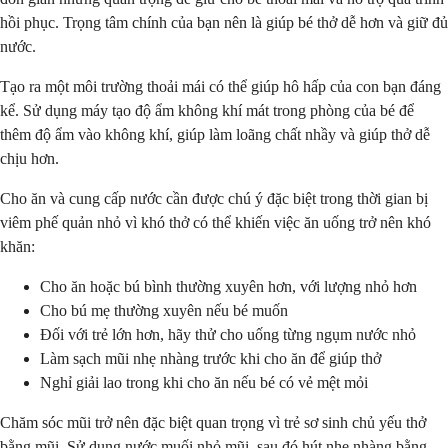
hồi phục. Trọng tâm chính của bạn nên là giúp bé thở dễ hơn và giữ đủ
nước.
Tạo ra một môi trường thoải mái có thể giúp hô hấp của con bạn đáng
kể. Sử dụng máy tạo độ ẩm không khí mát trong phòng của bé để
thêm độ ẩm vào không khí, giúp làm loãng chất nhầy và giúp thở dễ
chịu hơn.
Cho ăn và cung cấp nước cần được chú ý đặc biệt trong thời gian bị
viêm phế quản nhỏ vì khó thở có thể khiến việc ăn uống trở nên khó
khăn:
Cho ăn hoặc bú bình thường xuyên hơn, với lượng nhỏ hơn
Cho bú mẹ thường xuyên nếu bé muốn
Đối với trẻ lớn hơn, hãy thử cho uống từng ngụm nước nhỏ
Làm sạch mũi nhẹ nhàng trước khi cho ăn để giúp thở
Nghỉ giải lao trong khi cho ăn nếu bé có vẻ mệt mỏi
Chăm sóc mũi trở nên đặc biệt quan trọng vì trẻ sơ sinh chủ yếu thở
bằng mũi. Sử dụng nước muối nhỏ mũi, sau đó hút nhẹ nhàng bằng