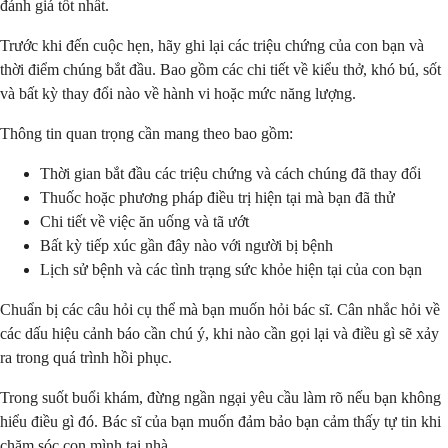
đánh giá tốt nhất.
Trước khi đến cuộc hẹn, hãy ghi lại các triệu chứng của con bạn và
thời điểm chúng bắt đầu. Bao gồm các chi tiết về kiểu thở, khó bú, sốt
và bất kỳ thay đổi nào về hành vi hoặc mức năng lượng.
Thông tin quan trọng cần mang theo bao gồm:
Thời gian bắt đầu các triệu chứng và cách chúng đã thay đổi
Thuốc hoặc phương pháp điều trị hiện tại mà bạn đã thử
Chi tiết về việc ăn uống và tã ướt
Bất kỳ tiếp xúc gần đây nào với người bị bệnh
Lịch sử bệnh và các tình trạng sức khỏe hiện tại của con bạn
Chuẩn bị các câu hỏi cụ thể mà bạn muốn hỏi bác sĩ. Cân nhắc hỏi về
các dấu hiệu cảnh báo cần chú ý, khi nào cần gọi lại và điều gì sẽ xảy
ra trong quá trình hồi phục.
Trong suốt buổi khám, đừng ngần ngại yêu cầu làm rõ nếu bạn không
hiểu điều gì đó. Bác sĩ của bạn muốn đảm bảo bạn cảm thấy tự tin khi
chăm sóc con mình tại nhà.