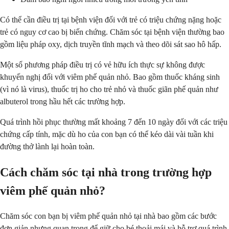
Có thể cần điều trị tại bệnh viện đối với trẻ có triệu chứng nặng hoặc
trẻ có nguy cơ cao bị biến chứng. Chăm sóc tại bệnh viện thường bao
gồm liệu pháp oxy, dịch truyền tĩnh mạch và theo dõi sát sao hô hấp.
Một số phương pháp điều trị có vẻ hữu ích thực sự không được
khuyến nghị đối với viêm phế quản nhỏ. Bao gồm thuốc kháng sinh
(vì nó là virus), thuốc trị ho cho trẻ nhỏ và thuốc giãn phế quản như
albuterol trong hầu hết các trường hợp.
Quá trình hồi phục thường mất khoảng 7 đến 10 ngày đối với các triệu
chứng cấp tính, mặc dù ho của con bạn có thể kéo dài vài tuần khi
đường thở lành lại hoàn toàn.
Cách chăm sóc tại nhà trong trường hợp
viêm phế quản nhỏ?
Chăm sóc con bạn bị viêm phế quản nhỏ tại nhà bao gồm các bước
đơn giản nhưng quan trọng để giữ cho bé thoải mái và hỗ trợ quá trình