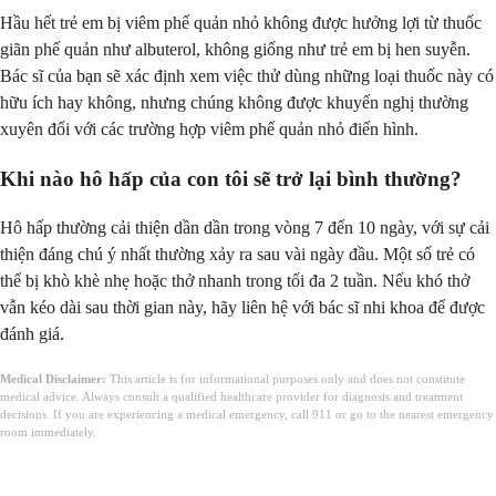
Hầu hết trẻ em bị viêm phế quản nhỏ không được hưởng lợi từ thuốc
giãn phế quản như albuterol, không giống như trẻ em bị hen suyễn.
Bác sĩ của bạn sẽ xác định xem việc thử dùng những loại thuốc này có
hữu ích hay không, nhưng chúng không được khuyến nghị thường
xuyên đối với các trường hợp viêm phế quản nhỏ điển hình.
Khi nào hô hấp của con tôi sẽ trở lại bình thường?
Hô hấp thường cải thiện dần dần trong vòng 7 đến 10 ngày, với sự cải
thiện đáng chú ý nhất thường xảy ra sau vài ngày đầu. Một số trẻ có
thể bị khò khè nhẹ hoặc thở nhanh trong tối đa 2 tuần. Nếu khó thở
vẫn kéo dài sau thời gian này, hãy liên hệ với bác sĩ nhi khoa để được
đánh giá.
Medical Disclaimer:
This article is for informational purposes only and does not constitute
medical advice. Always consult a qualified healthcare provider for diagnosis and treatment
decisions. If you are experiencing a medical emergency, call 911 or go to the nearest emergency
room immediately.