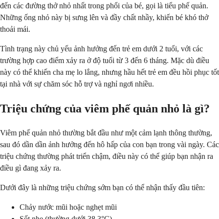
đến các đường thở nhỏ nhất trong phổi của bé, gọi là tiểu phế quản.
Những ống nhỏ này bị sưng lên và đầy chất nhầy, khiến bé khó thở
thoải mái.
Tình trạng này chủ yếu ảnh hưởng đến trẻ em dưới 2 tuổi, với các
trường hợp cao điểm xảy ra ở độ tuổi từ 3 đến 6 tháng. Mặc dù điều
này có thể khiến cha mẹ lo lắng, nhưng hầu hết trẻ em đều hồi phục tốt
tại nhà với sự chăm sóc hỗ trợ và nghỉ ngơi nhiều.
Triệu chứng của viêm phế quản nhỏ là gì?
Viêm phế quản nhỏ thường bắt đầu như một cảm lạnh thông thường,
sau đó dần dần ảnh hưởng đến hô hấp của con bạn trong vài ngày. Các
triệu chứng thường phát triển chậm, điều này có thể giúp bạn nhận ra
điều gì đang xảy ra.
Dưới đây là những triệu chứng sớm bạn có thể nhận thấy đầu tiên:
Chảy nước mũi hoặc nghẹt mũi
Sốt nhẹ (thường dưới 38,3°C)