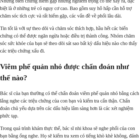
Những biến chứng hiếm gặp nhưng nghiêm trọng có thể xảy ra, đặc
biệt là ở những trẻ có nguy cơ cao. Bao gồm suy hô hấp cần hỗ trợ
chăm sóc tích cực và rất hiếm gặp, các vấn đề về phổi lâu dài.
Tin tốt là với sự theo dõi và chăm sóc thích hợp, hầu hết các biến
chứng có thể được ngăn ngừa hoặc điều trị thành công. Nhóm chăm
sóc sức khỏe của bạn sẽ theo dõi sát sao bất kỳ dấu hiệu nào cho thấy
các triệu chứng xấu đi.
Viêm phế quản nhỏ được chẩn đoán như
thế nào?
Bác sĩ của bạn thường có thể chẩn đoán viêm phế quản nhỏ bằng cách
lắng nghe các triệu chứng của con bạn và kiểm tra cẩn thận. Chẩn
đoán chủ yếu dựa trên các dấu hiệu lâm sàng hơn là các xét nghiệm
phức tạp.
Trong quá trình khám thực thể, bác sĩ nhi khoa sẽ nghe phổi của con
bạn bằng ống nghe. Họ sẽ kiểm tra xem có tiếng khò khè không, đánh