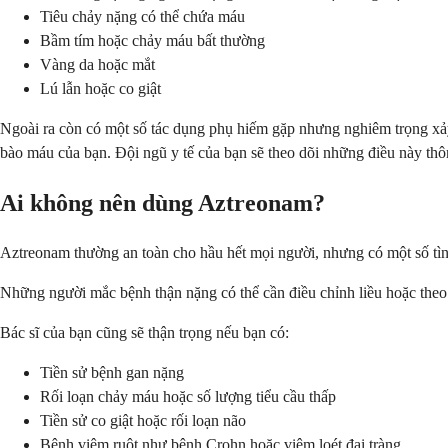
Tiêu chảy nặng có thể chứa máu
Bầm tím hoặc chảy máu bất thường
Vàng da hoặc mắt
Lú lẫn hoặc co giật
Ngoài ra còn có một số tác dụng phụ hiếm gặp nhưng nghiêm trọng xả
bào máu của bạn. Đội ngũ y tế của bạn sẽ theo dõi những điều này th
Ai không nên dùng Aztreonam?
Aztreonam thường an toàn cho hầu hết mọi người, nhưng có một số tình
Những người mắc bệnh thận nặng có thể cần điều chỉnh liều hoặc theo d
Bác sĩ của bạn cũng sẽ thận trọng nếu bạn có:
Tiền sử bệnh gan nặng
Rối loạn chảy máu hoặc số lượng tiểu cầu thấp
Tiền sử co giật hoặc rối loạn não
Bệnh viêm ruột như bệnh Crohn hoặc viêm loét đại tràng