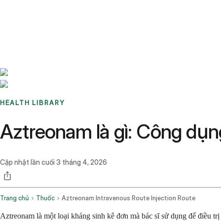
Benchmarks
Stories
FAQ
Sign up / Log in
HEALTH LIBRARY
Aztreonam là gì: Công dụn
Cập nhật lần cuối
3 tháng 4, 2026
Trang chủ
Thuốc
Aztreonam Intravenous Route Injection Route
Aztreonam là một loại kháng sinh kê đơn mà bác sĩ sử dụng để điều t