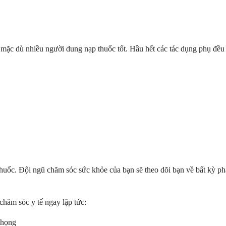
 mặc dù nhiều người dung nạp thuốc tốt. Hầu hết các tác dụng phụ đều n
 thuốc. Đội ngũ chăm sóc sức khỏe của bạn sẽ theo dõi bạn về bất kỳ p
hăm sóc y tế ngay lập tức:
 họng