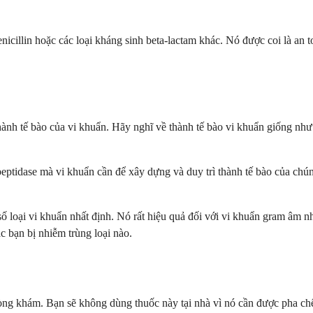
nicillin hoặc các loại kháng sinh beta-lactam khác. Nó được coi là an 
ành tế bào của vi khuẩn. Hãy nghĩ về thành tế bào vi khuẩn giống nh
peptidase mà vi khuẩn cần để xây dựng và duy trì thành tế bào của ch
 số loại vi khuẩn nhất định. Nó rất hiệu quả đối với vi khuẩn gram â
ác bạn bị nhiễm trùng loại nào.
ng khám. Bạn sẽ không dùng thuốc này tại nhà vì nó cần được pha chế