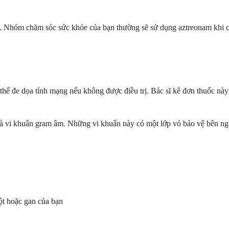
. Nhóm chăm sóc sức khỏe của bạn thường sẽ sử dụng aztreonam khi cá
thể đe dọa tính mạng nếu không được điều trị. Bác sĩ kê đơn thuốc nà
i là vi khuẩn gram âm. Những vi khuẩn này có một lớp vỏ bảo vệ bên ng
t hoặc gan của bạn