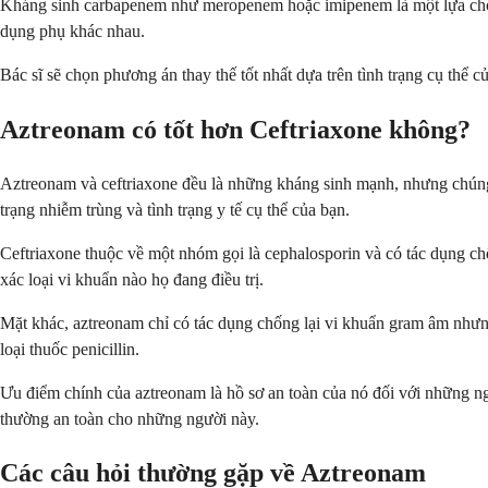
Kháng sinh carbapenem như meropenem hoặc imipenem là một lựa chọn 
dụng phụ khác nhau.
Bác sĩ sẽ chọn phương án thay thế tốt nhất dựa trên tình trạng cụ thể
Aztreonam có tốt hơn Ceftriaxone không?
Aztreonam và ceftriaxone đều là những kháng sinh mạnh, nhưng chúng 
trạng nhiễm trùng và tình trạng y tế cụ thể của bạn.
Ceftriaxone thuộc về một nhóm gọi là cephalosporin và có tác dụng c
xác loại vi khuẩn nào họ đang điều trị.
Mặt khác, aztreonam chỉ có tác dụng chống lại vi khuẩn gram âm nhưng 
loại thuốc penicillin.
Ưu điểm chính của aztreonam là hồ sơ an toàn của nó đối với những ngườ
thường an toàn cho những người này.
Các câu hỏi thường gặp về Aztreonam