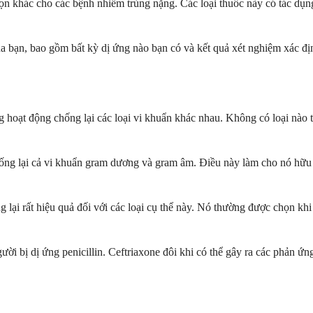
khác cho các bệnh nhiễm trùng nặng. Các loại thuốc này có tác dụng 
 của bạn, bao gồm bất kỳ dị ứng nào bạn có và kết quả xét nghiệm xác đ
hoạt động chống lại các loại vi khuẩn khác nhau. Không có loại nào t
hống lại cả vi khuẩn gram dương và gram âm. Điều này làm cho nó hữu 
lại rất hiệu quả đối với các loại cụ thể này. Nó thường được chọn khi
i bị dị ứng penicillin. Ceftriaxone đôi khi có thể gây ra các phản ứng