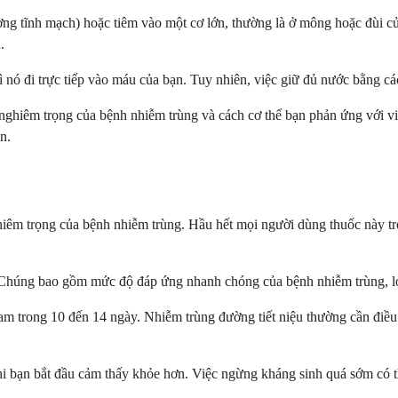
ờng tĩnh mạch) hoặc tiêm vào một cơ lớn, thường là ở mông hoặc đùi c
.
 nó đi trực tiếp vào máu của bạn. Tuy nhiên, việc giữ đủ nước bằng cá
hiêm trọng của bệnh nhiễm trùng và cách cơ thể bạn phản ứng với việc
n.
hiêm trọng của bệnh nhiễm trùng. Hầu hết mọi người dùng thuốc này tr
ố. Chúng bao gồm mức độ đáp ứng nhanh chóng của bệnh nhiễm trùng, loạ
am trong 10 đến 14 ngày. Nhiễm trùng đường tiết niệu thường cần điều
 khi bạn bắt đầu cảm thấy khỏe hơn. Việc ngừng kháng sinh quá sớm có 