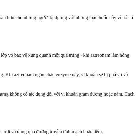
toàn hơn cho những người bị dị ứng với những loại thuốc này vì nó có
ư lớp vỏ bảo vệ xung quanh một quả trứng - khi aztreonam làm hỏng
úng. Khi aztreonam ngăn chặn enzyme này, vi khuẩn sẽ bị phá vỡ và
m nhưng không có tác dụng đối với vi khuẩn gram dương hoặc nấm. Cách
 tươi và dùng qua đường truyền tĩnh mạch hoặc tiêm.