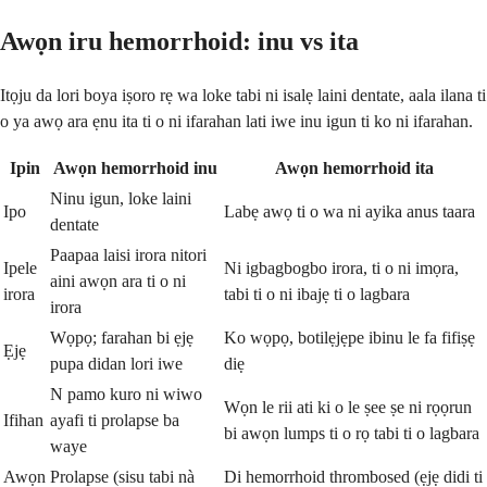
Awọn iru hemorrhoid: inu vs ita
Itọju da lori boya iṣoro rẹ wa loke tabi ni isalẹ laini dentate, aala ilana ti
o ya awọ ara ẹnu ita ti o ni ifarahan lati iwe inu igun ti ko ni ifarahan.
Ipin
Awọn hemorrhoid inu
Awọn hemorrhoid ita
Ninu igun, loke laini
Ipo
Labẹ awọ ti o wa ni ayika anus taara
dentate
Paapaa laisi irora nitori
Ipele
Ni igbagbogbo irora, ti o ni imọra,
aini awọn ara ti o ni
irora
tabi ti o ni ibajẹ ti o lagbara
irora
Wọpọ; farahan bi ẹjẹ
Ko wọpọ, botilẹjẹpe ibinu le fa fifiṣẹ
Ẹjẹ
pupa didan lori iwe
diẹ
N pamo kuro ni wiwo
Wọn le rii ati ki o le ṣee ṣe ni rọọrun
Ifihan
ayafi ti prolapse ba
bi awọn lumps ti o rọ tabi ti o lagbara
waye
Awọn
Prolapse (sisu tabi nà
Di hemorrhoid thrombosed (ẹjẹ didi ti