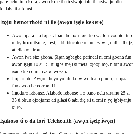
parẹ pẹlu itọju iṣọra; awọn iṣẹlẹ ti o tẹsiwaju tabi ti ilọsiwaju nilo
idalaba ti a fojusi.
Itọju hemorrhoid ni ile (awọn iṣẹlẹ kekere)
Awọn ipara ti a fojusi. Ipara hemorrhoid ti o wa lori-counter ti o
ni hydrocortisone, iresi, tabi lidocaine n tunu wiwu, n dina ibajẹ,
ati didamu irora.
Awọn iwẹ sitz gbona. Ṣiṣan agbegbe perineal ni omi gbona fun
awọn iṣẹju 10 si 15, ni igba meji si mẹta lojoojumọ, n tunu awọn
iṣan ati ki o mu iyara iwosan.
Itọju otutu. Awọn idii yinyin dinku wiwu ti a ti pinnu, paapaa
fun awọn hemorrhoid ita.
Imuduro igbonse. Alabọde igbonse ti o papọ pẹlu giramu 25 si
35 ti okun ojoojumọ ati gilasi 8 tabi diẹ sii ti omi n yọ igbiyanju
kuro.
Iṣakoso ti o da lori Telehealth (awọn iṣẹlẹ iwọn)
Ijumọsọrọ dokita ori ayelujara. Olupese foju le ṣe atunyẹwo awọn