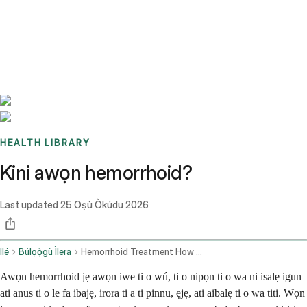
Benchmarks
Stories
FAQ
Sign up / Log in
HEALTH LIBRARY
Kini awọn hemorrhoid?
Last updated
25 Oṣù Òkúdu 2026
Ilé
Búlọọ̀gù Ìlera
Hemorrhoid Treatment How To Treat Hemorrhoids And Find Relief At Home
Awọn hemorrhoid jẹ awọn iwe ti o wú, ti o nipọn ti o wa ni isalẹ igun
ati anus ti o le fa ibajẹ, irora ti a ti pinnu, ẹjẹ, ati aibalẹ ti o wa titi. Wọn