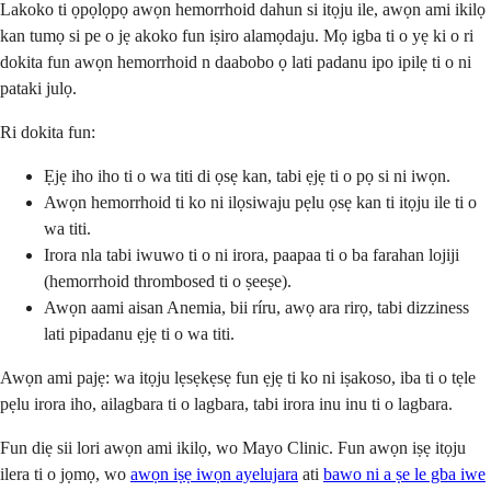
Lakoko ti ọpọlọpọ awọn hemorrhoid dahun si itọju ile, awọn ami ikilọ
kan tumọ si pe o jẹ akoko fun iṣiro alamọdaju. Mọ igba ti o yẹ ki o ri
dokita fun awọn hemorrhoid n daabobo ọ lati padanu ipo ipilẹ ti o ni
pataki julọ.
Ri dokita fun:
Ẹjẹ iho iho ti o wa titi di ọsẹ kan, tabi ẹjẹ ti o pọ si ni iwọn.
Awọn hemorrhoid ti ko ni ilọsiwaju pẹlu ọsẹ kan ti itọju ile ti o
wa titi.
Irora nla tabi iwuwo ti o ni irora, paapaa ti o ba farahan lojiji
(hemorrhoid thrombosed ti o ṣeeṣe).
Awọn aami aisan Anemia, bii ríru, awọ ara rirọ, tabi dizziness
lati pipadanu ẹjẹ ti o wa titi.
Awọn ami pajẹ: wa itọju lẹsẹkẹsẹ fun ẹjẹ ti ko ni iṣakoso, iba ti o tẹle
pẹlu irora iho, ailagbara ti o lagbara, tabi irora inu inu ti o lagbara.
Fun diẹ sii lori awọn ami ikilọ, wo Mayo Clinic. Fun awọn iṣẹ itọju
ilera ti o jọmọ, wo
awọn iṣẹ iwọn ayelujara
ati
bawo ni a ṣe le gba iwe