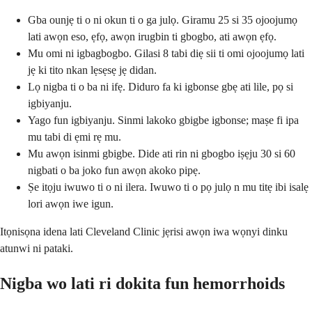
Gba ounjẹ ti o ni okun ti o ga julọ. Giramu 25 si 35 ojoojumọ
lati awọn eso, ẹfọ, awọn irugbin ti gbogbo, ati awọn ẹfọ.
Mu omi ni igbagbogbo. Gilasi 8 tabi diẹ sii ti omi ojoojumọ lati
jẹ ki tito nkan lẹsẹsẹ jẹ didan.
Lọ nigba ti o ba ni ifẹ. Diduro fa ki igbonse gbẹ ati lile, pọ si
igbiyanju.
Yago fun igbiyanju. Sinmi lakoko gbigbe igbonse; maṣe fi ipa
mu tabi di ẹmi rẹ mu.
Mu awọn isinmi gbigbe. Dide ati rin ni gbogbo iṣẹju 30 si 60
nigbati o ba joko fun awọn akoko pipẹ.
Ṣe itọju iwuwo ti o ni ilera. Iwuwo ti o pọ julọ n mu titẹ ibi isalẹ
lori awọn iwe igun.
Itọnisọna idena lati Cleveland Clinic jẹrisi awọn iwa wọnyi dinku
atunwi ni pataki.
Nigba wo lati ri dokita fun hemorrhoids