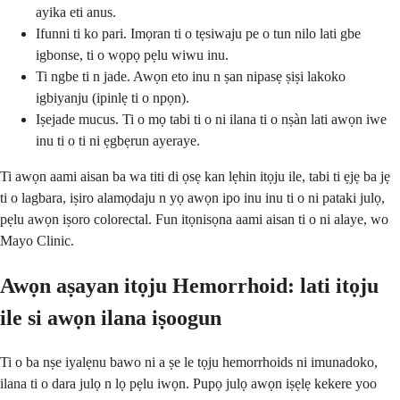
ayika eti anus.
Ifunni ti ko pari. Imọran ti o tẹsiwaju pe o tun nilo lati gbe
igbonse, ti o wọpọ pẹlu wiwu inu.
Ti ngbe ti n jade. Awọn eto inu n ṣan nipasẹ ṣiṣi lakoko
igbiyanju (ipinlẹ ti o npọn).
Iṣejade mucus. Ti o mọ tabi ti o ni ilana ti o nṣàn lati awọn iwe
inu ti o ti ni ẹgbẹrun ayeraye.
Ti awọn aami aisan ba wa titi di ọsẹ kan lẹhin itọju ile, tabi ti ẹjẹ ba jẹ
ti o lagbara, iṣiro alamọdaju n yọ awọn ipo inu inu ti o ni pataki julọ,
pẹlu awọn iṣoro colorectal. Fun itọnisọna aami aisan ti o ni alaye, wo
Mayo Clinic.
Awọn aṣayan itọju Hemorrhoid: lati itọju
ile si awọn ilana iṣoogun
Ti o ba nṣe iyalẹnu bawo ni a ṣe le tọju hemorrhoids ni imunadoko,
ilana ti o dara julọ n lọ pẹlu iwọn. Pupọ julọ awọn iṣẹlẹ kekere yoo