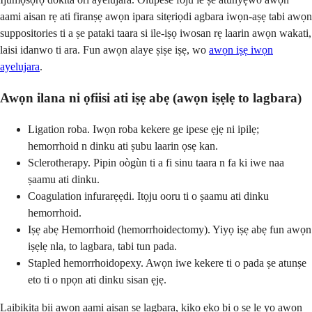
aami aisan rẹ ati firanṣẹ awọn ipara sitẹriọdi agbara iwọn-aṣẹ tabi awọn
suppositories ti a ṣe pataki taara si ile-iṣọ iwosan rẹ laarin awọn wakati,
laisi idanwo ti ara. Fun awọn alaye ṣiṣe iṣẹ, wo
awọn iṣẹ iwọn
ayelujara
.
Awọn ilana ni ọfiisi ati iṣẹ abẹ (awọn iṣẹlẹ to lagbara)
Ligation roba. Iwọn roba kekere ge ipese ẹjẹ ni ipilẹ;
hemorrhoid n dinku ati ṣubu laarin ọsẹ kan.
Sclerotherapy. Pipin oògùn ti a fi sinu taara n fa ki iwe naa
ṣaamu ati dinku.
Coagulation infurarẹẹdi. Itọju ooru ti o ṣaamu ati dinku
hemorrhoid.
Iṣẹ abẹ Hemorrhoid (hemorrhoidectomy). Yiyọ iṣẹ abẹ fun awọn
iṣẹlẹ nla, to lagbara, tabi tun pada.
Stapled hemorrhoidopexy. Awọn iwe kekere ti o pada ṣe atunṣe
eto ti o npọn ati dinku sisan ẹjẹ.
Laibikita bii awọn aami aisan ṣe lagbara, kikọ ẹkọ bi o ṣe le yọ awọn