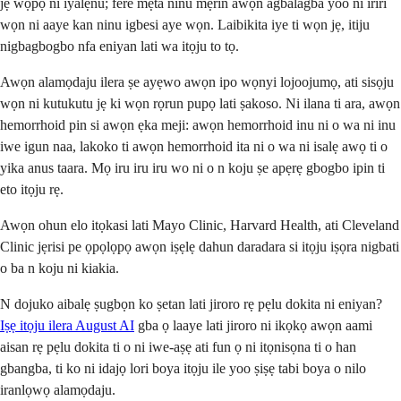
jẹ wọpọ ni iyalẹnu; fere mẹta ninu mẹrin awọn agbalagba yoo ni iriri
wọn ni aaye kan ninu igbesi aye wọn. Laibikita iye ti wọn jẹ, itiju
nigbagbogbo nfa eniyan lati wa itọju to tọ.
Awọn alamọdaju ilera ṣe ayẹwo awọn ipo wọnyi lojoojumọ, ati sisọju
wọn ni kutukutu jẹ ki wọn rọrun pupọ lati ṣakoso. Ni ilana ti ara, awọn
hemorrhoid pin si awọn ẹka meji: awọn hemorrhoid inu ni o wa ni inu
iwe igun naa, lakoko ti awọn hemorrhoid ita ni o wa ni isalẹ awọ ti o
yika anus taara. Mọ iru iru iru wo ni o n koju ṣe apẹrẹ gbogbo ipin ti
eto itọju rẹ.
Awọn ohun elo itọkasi lati Mayo Clinic, Harvard Health, ati Cleveland
Clinic jẹrisi pe ọpọlọpọ awọn iṣẹlẹ dahun daradara si itọju iṣọra nigbati
o ba n koju ni kiakia.
N dojuko aibalẹ ṣugbọn ko ṣetan lati jiroro rẹ pẹlu dokita ni eniyan?
Iṣẹ itọju ilera August AI
gba ọ laaye lati jiroro ni ikọkọ awọn aami
aisan rẹ pẹlu dokita ti o ni iwe-aṣẹ ati fun ọ ni itọnisọna ti o han
gbangba, ti ko ni idajọ lori boya itọju ile yoo ṣiṣẹ tabi boya o nilo
iranlọwọ alamọdaju.