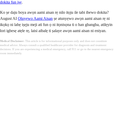
dokita fun iṣẹ
.
Ko ṣe daju boya awọn aami aisan rẹ nilo itọju ile tabi ibewo dokita?
August AI
Oluyẹwo Aami Aisan
ṣe atunyẹwo awọn aami aisan rẹ ni
ikọkọ ni labẹ iṣẹju meji ati fun ọ ni itọnisọna ti o han gbangba, atilẹyin
lori igbesẹ atẹle rẹ, laisi aibalẹ ti ṣalaye awọn aami aisan ni eniyan.
Medical Disclaimer:
This article is for informational purposes only and does not constitute
medical advice. Always consult a qualified healthcare provider for diagnosis and treatment
decisions. If you are experiencing a medical emergency, call 911 or go to the nearest emergency
room immediately.