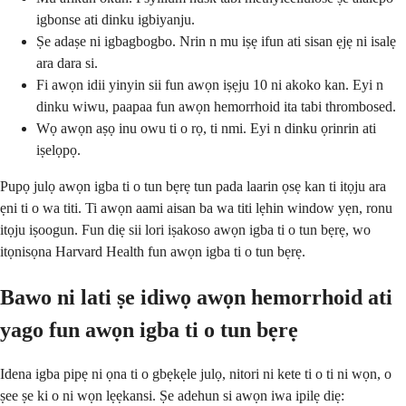
igbonse ati dinku igbiyanju.
Ṣe adaṣe ni igbagbogbo. Nrin n mu iṣẹ ifun ati sisan ẹjẹ ni isalẹ
ara dara si.
Fi awọn idii yinyin sii fun awọn iṣẹju 10 ni akoko kan. Eyi n
dinku wiwu, paapaa fun awọn hemorrhoid ita tabi thrombosed.
Wọ awọn aṣọ inu owu ti o rọ, ti nmi. Eyi n dinku ọrinrin ati
iṣelọpọ.
Pupọ julọ awọn igba ti o tun bẹrẹ tun pada laarin ọsẹ kan ti itọju ara
ẹni ti o wa titi. Ti awọn aami aisan ba wa titi lẹhin window yẹn, ronu
itọju iṣoogun. Fun diẹ sii lori iṣakoso awọn igba ti o tun bẹrẹ, wo
itọnisọna Harvard Health fun awọn igba ti o tun bẹrẹ.
Bawo ni lati ṣe idiwọ awọn hemorrhoid ati
yago fun awọn igba ti o tun bẹrẹ
Idena igba pipẹ ni ọna ti o gbẹkẹle julọ, nitori ni kete ti o ti ni wọn, o
ṣee ṣe ki o ni wọn lẹẹkansi. Ṣe adehun si awọn iwa ipilẹ diẹ: