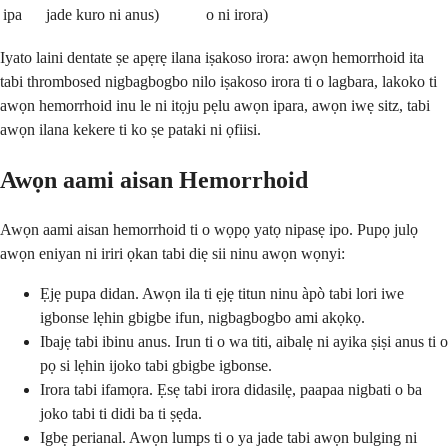
ipa
jade kuro ni anus)
o ni irora)
Iyato laini dentate ṣe apẹrẹ ilana iṣakoso irora: awọn hemorrhoid ita
tabi thrombosed nigbagbogbo nilo iṣakoso irora ti o lagbara, lakoko ti
awọn hemorrhoid inu le ni itọju pẹlu awọn ipara, awọn iwẹ sitz, tabi
awọn ilana kekere ti ko ṣe pataki ni ọfiisi.
Awọn aami aisan Hemorrhoid
Awọn aami aisan hemorrhoid ti o wọpọ yatọ nipasẹ ipo. Pupọ julọ
awọn eniyan ni iriri ọkan tabi diẹ sii ninu awọn wọnyi:
Ẹjẹ pupa didan. Awọn ila ti ẹjẹ titun ninu àpò tabi lori iwe
igbonse lẹhin gbigbe ifun, nigbagbogbo ami akọkọ.
Ibajẹ tabi ibinu anus. Irun ti o wa titi, aibalẹ ni ayika ṣiṣi anus ti o
pọ si lẹhin ijoko tabi gbigbe igbonse.
Irora tabi ifamọra. Ẹsẹ tabi irora didasilẹ, paapaa nigbati o ba
joko tabi ti didi ba ti ṣẹda.
Igbẹ perianal. Awọn lumps ti o ya jade tabi awọn bulging ni