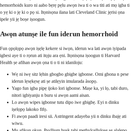
hemorrhoids kuro ni aabo bẹrẹ pẹlu awọn iwa ti o wa titi ati mọ igba ti
o yẹ ki o jẹ ki o pọ si. Itọnisọna ilana lati Cleveland Clinic jẹrisi ọna
ipele yii jẹ boṣe iṣoogun.
Awọn atunṣe ile fun iderun hemorrhoid
Fun ọpọlọpọ awọn iṣẹlẹ kekere si iwọn, iderun wa lati awọn iyipada
igbesi aye ti o rọrun ati itọju ara ẹni. Itọnisọna iṣoogun ti Harvard
Health ṣe afihan awọn ọna ti o ti ni idaniloju:
Wẹ ni iwẹ sitz lẹhin gbogbo gbigbe igbonse. Omi gbona n pese
iderun lẹsẹkẹsẹ ati ṣe atilẹyin imularada àsopọ.
Yago fun igba pipẹ ijoko lori igbonse. Maṣe ka, yi lọ, tabi duro,
nitori igbiyanju n buru si awọn aami aisan.
Lo awọn wipes igbonse tutu dipo iwe gbigbẹ. Eyi n dinku
iṣelọpọ lakoko fifọ.
Fi awọn paadi iresi sii. Astringent adayeba yii n dinku ibajẹ ati
wiwu.
Mu afikun okun. Psyllium husk tabi methylcellulose ṣe alalepo