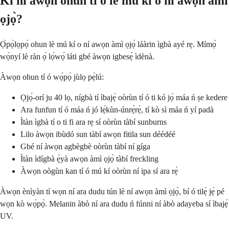
Kí ni àwọn ohun tí ó lè mú kí o ní awọn àmì
ọjọ̀?
Ọ̀pọ̀lọpọ̀ ohun lè mú kí o ní awọn àmì ọjọ̀ láàrin ìgbà ayé rẹ. Mímọ̀
wọ̀nyí lè ràn ọ́ lọ́wọ́ láti gbé àwọn igbesẹ̀ ìdènà.
Àwọn ohun tí ó wọ́pọ̀ jùlọ pẹ̀lú:
Ọjọ́-orí ju 40 lọ, nígbà tí ìbajẹ́ oòrùn tí ó ti kó jọ̀ máa ń ṣe kedere
Ara funfun tí ó máa ń jó lẹ́kùn-únrẹ̀rẹ̀, tí kò sì máa ń yí padà
Ìtàn ìgbà tí o ti fi ara rẹ sí oòrùn tàbí sunburns
Lilo àwọn ibùdó sun tàbí awọn fitila sun déédéé
Gbé ní àwọn agbègbè oòrùn tàbí ní gíga
Ìtàn ìdígbà ẹ̀yà awọn àmì ọjọ̀ tàbí freckling
Àwọn oògùn kan tí ó mú kí oòrùn ní ipa sí ara rẹ̀
Àwọn ènìyàn tí wọn ní ara dudu tún lè ní awọn àmì ọjọ̀, bí ó tilẹ̀ jẹ́ pé
wọn kò wọ́pọ̀. Melanin àbò ní ara dudu ń fúnni ní àbò adayeba sí ìbajẹ́
UV.