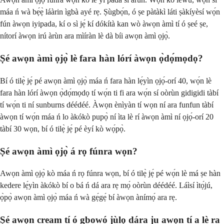
máa ń wà bẹ́ẹ̀ láàrin ìgbà ayé rẹ. Ṣùgbọ́n, ó ṣe pàtàkì láti ṣàkíyèsí wọ́n
fún àwọn iyipada, kí o sì jẹ́ kí dókítà kan wò àwọn àmì tí ó ṣeé ṣe,
nítorí àwọn irú àrùn ara mìíràn lè dà bíi awọn àmì ọjọ̀.
Ṣé awọn àmì ọjọ̀ lè fara hàn lórí àwọn ọ̀dọ́mọdọ?
Bí ó tilẹ̀ jẹ́ pé awọn àmì ọjọ̀ máa ń fara hàn lẹ́yìn ọjọ́-orí 40, wọ́n lè
fara hàn lórí àwọn ọ̀dọ́mọdọ tí wọ́n ti fi ara wọ́n sí oòrùn gidigidi tàbí
tí wọ́n ti ní sunburns déédéé. Àwọn ènìyàn tí wọn ní ara funfun tàbí
àwọn tí wọ́n máa ń lo àkókò pupọ̀ ní ìta lè rí àwọn àmì ní ọjọ́-orí 20
tàbí 30 wọn, bí ó tilẹ̀ jẹ́ pé èyí kò wọ́pọ̀.
Ṣé awọn àmì ọjọ̀ á rọ fúnra wọn?
Awọn àmì ọjọ̀ kò máa ń rọ fúnra wọn, bí ó tilẹ̀ jẹ́ pé wọ́n lè má ṣe hàn
kedere lẹ́yìn àkókò bí o bá ń dá ara rẹ mọ́ oòrùn déédéé. Láìsí ìtọ́jú,
ọ̀pọ̀ awọn àmì ọjọ̀ máa ń wà gẹ́gẹ́ bí àwọn ànímọ́ ara rẹ.
Ṣé awọn cream tí ó gbowó jùlọ dára ju awọn tí a lè ra