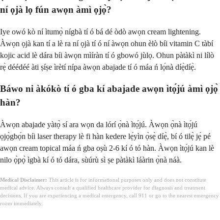
ní ọjà lọ fún awọn àmì ọjọ̀?
Iye owó kò ní ìtumọ̀ nígbà tí ó bá dé òdò awọn cream lightening.
Àwọn ọjà kan tí a lè ra ní ọjà tí ó ní àwọn ohun èlò bíi vitamin C tàbí
kojic acid lè dára bíi àwọn mìíràn tí ó gbowó jùlọ. Ohun pàtàkì ni lílò
rẹ̀ déédéé àti ṣíṣe ìrètí nípa àwọn abajade tí ó máa ń lọ́nà díẹ̀díẹ̀.
Báwo ni àkókò tí ó gba kí abajade awọn ìtọ́jú àmì ọjọ̀
hàn?
Àwọn abajade yàtọ̀ sí ara wọn da lórí ọ̀nà ìtọ́jú. Àwọn ọ̀nà ìtọ́jú
ọjọ̀gbọ́n bíi laser therapy lè fi hàn kedere lẹ́yìn ọ̀sẹ̀ díẹ̀, bí ó tilẹ̀ jẹ́ pé
awọn cream topical máa ń gba oṣù 2-6 kí ó tó hàn. Àwọn ìtọ́jú kan lè
nilo ọ̀pọ̀ ìgbà kí ó tó dára, sùúrù sì ṣe pàtàkì láàrin ọ̀nà náà.
Medical Disclaimer:
This article is for informational purposes only and does not constitute
medical advice. Always consult a qualified healthcare provider for diagnosis and treatment
decisions. If you are experiencing a medical emergency, call 911 or go to the nearest emergency
room immediately.