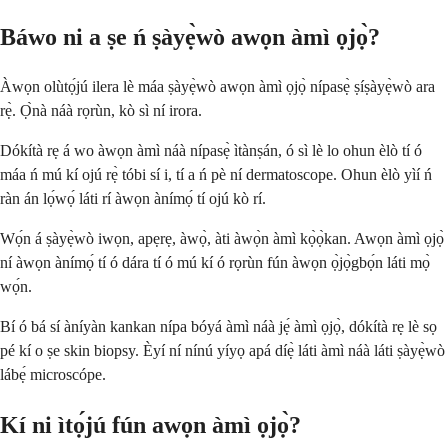
Báwo ni a ṣe ń ṣàyẹ̀wò awọn àmì ọjọ̀?
Àwọn olùtọ́jú ilera lè máa ṣàyẹ̀wò awọn àmì ọjọ̀ nípasẹ̀ ṣíṣàyẹ̀wò ara
rẹ̀. Ọ̀nà náà rọrùn, kò sì ní irora.
Dókítà rẹ á wo àwọn àmì náà nípasẹ̀ ìtànṣán, ó sì lè lo ohun èlò tí ó
máa ń mú kí ojú rẹ̀ tóbi sí i, tí a ń pè ní dermatoscope. Ohun èlò yìí ń
ràn án lọ́wọ́ láti rí àwọn ànímọ́ tí ojú kò rí.
Wọ́n á ṣàyẹ̀wò iwọn, apẹrẹ, àwọ̀, àti àwọ̀n àmì kọ̀ọ̀kan. Awọn àmì ọjọ̀
ní àwọn ànímọ́ tí ó dára tí ó mú kí ó rọrùn fún àwọn ọ̀jọ̀gbọ́n láti mọ̀
wọ́n.
Bí ó bá sí àníyàn kankan nípa bóyá àmì náà jẹ́ àmì ọjọ̀, dókítà rẹ lè sọ
pé kí o ṣe skin biopsy. Èyí ní nínú yíyọ apá díẹ̀ láti àmì náà láti ṣàyẹ̀wò
lábẹ́ microscópe.
Kí ni ìtọ́jú fún awọn àmì ọjọ̀?