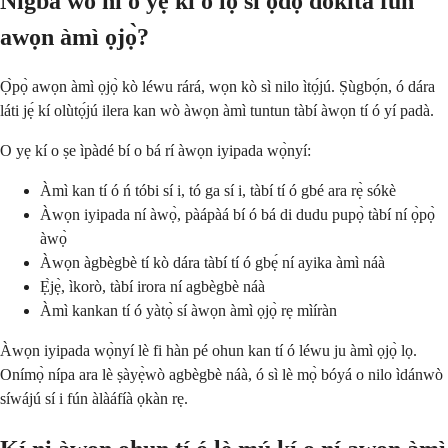
Nígbà wo ni o yẹ kí o lọ sí ọ̀dọ̀ dókítà fún
awọn àmì ọjọ̀?
Ọ̀pọ̀ awọn àmì ọjọ̀ kò léwu rárá, wọn kò sì nilo ìtọ́jú. Ṣùgbọ́n, ó dára
láti jẹ́ kí olùtọ́jú ilera kan wò àwọn àmì tuntun tàbí àwọn tí ó yí padà.
O yẹ kí o ṣe ìpàdé bí o bá rí àwọn iyipada wọ̀nyí:
Àmì kan tí ó ń tóbi sí i, tó ga sí i, tàbí tí ó gbé ara rẹ̀ sókè
Àwọn iyipada ní àwọ̀, pàápàá bí ó bá di dudu pupọ̀ tàbí ní ọ̀pọ̀
àwọ̀
Àwọn àgbègbè tí kò dára tàbí tí ó gbẹ́ ní ayika àmì náà
Ẹ̀jẹ̀, ìkorò, tàbí irora ní agbègbè náà
Àmì kankan tí ó yàtọ̀ sí àwọn àmì ọjọ̀ rẹ mìíràn
Àwọn iyipada wọ̀nyí lè fi hàn pé ohun kan tí ó léwu ju àmì ọjọ̀ lọ.
Onímọ̀ nípa ara lè ṣàyẹ̀wò agbègbè náà, ó sì lè mọ̀ bóyá o nilo ìdánwò
síwájú sí i fún àlàáfíà ọkàn rẹ.