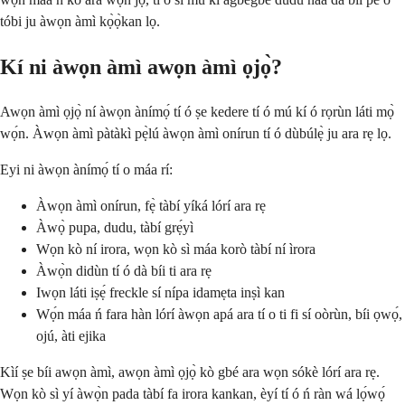
tóbi ju àwọn àmì kọ̀ọ̀kan lọ.
Kí ni àwọn àmì awọn àmì ọjọ̀?
Awọn àmì ọjọ̀ ní àwọn ànímọ́ tí ó ṣe kedere tí ó mú kí ó rọrùn láti mọ̀
wọ́n. Àwọn àmì pàtàkì pẹ̀lú àwọn àmì onírun tí ó dùbúlẹ̀ ju ara rẹ lọ.
Eyi ni àwọn ànímọ́ tí o máa rí:
Àwọn àmì onírun, fẹ̀ tàbí yíká lórí ara rẹ
Àwọ̀ pupa, dudu, tàbí grẹ́yì
Wọn kò ní irora, wọn kò sì máa korò tàbí ní ìrora
Àwọ̀n didùn tí ó dà bíi ti ara rẹ
Iwọn láti iṣẹ́ freckle sí nípa idamẹta inṣì kan
Wọ́n máa ń fara hàn lórí àwọn apá ara tí o ti fi sí oòrùn, bíi ọwọ́,
ojú, àti ejika
Kìí ṣe bíi awọn àmì, awọn àmì ọjọ̀ kò gbé ara wọn sókè lórí ara rẹ.
Wọn kò sì yí àwọ̀n pada tàbí fa irora kankan, èyí tí ó ń ràn wá lọ́wọ́