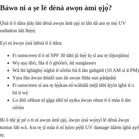
Báwo ni a ṣe lè dènà awọn àmì ọjọ̀?
Ọ̀nà tí ó dára jùlọ láti dènà awọn àmì ọjọ̀ ni láti dá ara rẹ mọ́ UV
radiation láti ìbẹ̀rẹ̀.
Eyi ni àwọn ọ̀nà ìdènà tí ó dára:
Fi sunscreen tí ó ní SPF 30 tàbí jù bẹ́ẹ̀ lọ sí ara rẹ lójoojúmọ́
Wọ aṣọ àbò, fila tí ó gbòòrò, àti sunglasses
Wá ibi ìgbàgbọ́ nígbà tí oòrùn bá ń tàn gidigidi (10 AM sí 4 PM)
Yẹra fún àwọn ibùdó sun àti awọn fitila sun pátápátá
Fi sunscreen sí ara rẹ lẹ́ẹ̀kan-ní-wàhálà méjì tàbí lẹ́yìn ìgbà tí o
bá ti wẹ̀
Lo àbò afikun ní gíga tàbí ní ayika àwọn ohun tí ó máa ń tàn
oòrùn
Bí ó tilẹ̀ jẹ́ pé o ti ní awọn àmì ọjọ̀, àwọn ọ̀nà wọ̀nyí lè dènà àwọn
tuntun láti wá. Ara rẹ ṣì máa ń ní ìṣòro pẹ̀lú UV damage láàrin ìgbà ayé
rẹ.