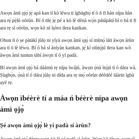
Awọn àmì ọjọ̀ jẹ́ apá kan tí kò léwu ti ìgbàgbọ́ tí ó ń fi hàn nípa ìtàn
ara rẹ̀ pẹ̀lú oòrùn. Bí ó tilẹ̀ jẹ́ pé a kò lè dènà wọ́n pátápátá bí o bá ti fi
ara rẹ sí oòrùn, wọn kò ní ìṣòro ilera kankan.
Ohun tí ó ṣe pàtàkì jùlọ ni yíyà awọn àmì ọjọ̀ sí mímọ̀ láti àwọn àrùn
ara tí ó lè léwu. Bí ó bá sí àníyàn kankan, jẹ́ kí olùtọ́jú ilera kan wò
àwọn àmì tuntun tàbí àwọn tí ó yí padà.
Bí awọn àmì ọjọ̀ bá dààmú rẹ nípa ìwájú, àwọn ọ̀nà ìtọ́jú tí ó dára wà.
Ṣùgbọ́n, ọ̀nà tí ó dára jùlọ ni dída ara rẹ mọ́ oòrùn déédéé láàrin ìgbà
ayé rẹ.
Àwọn ìbéèrè tí a máa ń béèrè nípa awọn
àmì ọjọ̀
Ṣé awọn àmì ọjọ̀ lè yí padà sí àrùn?
Awọn àmì ọjọ̀ fúnra wọn kò lè yí padà sí àrùn. Wọn kò léwu, wọn sì