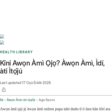
Benchmarks
Stories
FAQ
Sign up / Log in
HEALTH LIBRARY
Kini Awọn Àmì Ọjọ? Àwọn Àmì, Ìdí,
àti Ìtọ́jú
Last updated
17 Oṣù Èrèlè 2025
Ilé
Àwọn Àrùn àti Iṣẹ́lẹ̀
Age Spots
Awọn àmì ọjọ̀ jẹ́ àwọn àmì onírun pupa tabi dudu tí ó fara hàn lórí ara