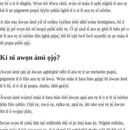
rẹ bí o ti ń dàgbà. Wọn kò léwu rárá, wọ́n sì máa ń ṣẹlẹ̀ nígbà tí ara rẹ
bá ń ṣe pigment pupọ̀ lẹ́yìn ọdún ìgbà tí o ti fi ara rẹ sí oòrùn.
A tún mọ àwọn àmì yìí sí orúkọ ìyẹ̀fun ẹ̀dọ̀ tàbí solar lentigines, bí ó
tilẹ̀ jẹ́ pé wọn kò ní ìsopọ̀ pẹ̀lú ẹ̀dọ̀ rẹ. Ó jẹ́ ọ̀nà tí ara rẹ gbà fi hàn pé o
ti fi ara rẹ sí oòrùn fún ìgbà pípẹ́, bíi bí ojú ìwé ìwé ayanfẹ́ rẹ ṣe máa ń
di pupa pẹ̀lú ọjọ́.
Kí ni awọn àmì ọjọ̀?
Awọn àmì ọjọ̀ jẹ́ àwọn agbègbè níbi tí ara rẹ ti ṣe melanin pupọ̀,
pigment tí ó fún ara rẹ ní àwọ̀. Wọ́n máa ń fara hàn gẹ́gẹ́ bí àwọn àmì
tí ó fẹ̀, tí ó sì jẹ́ pupa, dudu, tàbí grẹ́yì.
Àwọn àmì wọ̀nyí máa ń fara hàn lórí àwọn apá ara rẹ tí o ti fi sí oòrùn
jùlọ fún ọdún. Ojú rẹ, ọwọ́ rẹ, ejika rẹ, apá rẹ, àti oke ẹsẹ̀ rẹ jẹ́ àwọn
ibi tí ó wọ́pọ̀ jùlọ.
Iwọn wọn lè yàtọ̀ láti iṣẹ́ mílímítà díẹ̀ sí ju inṣì kan lọ. Nígbà mìíràn,
wọ́n máa ń kó ara wọn jọ, tí ó sì mú kí agbègbè dudu náà dà bíi pé ó