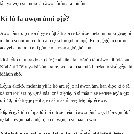
láti yà wọ́n sí mímọ̀ láti àwọn àrùn ara mìíràn.
Kí ló fa awọn àmì ọjọ̀?
Awọn àmì ọjọ̀ máa ń ṣẹlẹ̀ nígbà tí ara rẹ bá ń ṣe melanin pupọ̀ gẹ́gẹ́ bí
ìdáhùn sí oòrùn tí o ti fi ara rẹ sí fún ọdún pípẹ́. Rò ó gẹ́gẹ́ bí oòrùn
adayeba ara rẹ tí ó ti gúnlẹ̀ ní àwọn agbègbè kan.
Ìdí àkọ́kọ́ ni ultraviolet (UV) radiation láti oòrùn tàbí àwọn ibùdó sun.
Nígbà tí UV rays bá kàn ara rẹ, wọn á máa mú kí melanin ṣiṣẹ́ gẹ́gẹ́ bí
ìdáhùn àbò.
Lẹ́yìn àkókò, melanin yìí lè kó ara rẹ̀ jọ ní àwọn àmì kan dipo kí ó fà
ká kiri lórí ara rẹ. Ọ̀nà náà lọ́nà díẹ̀díẹ̀, ó sì máa ń ṣe kedere lẹ́yìn ọjọ́-
orí 40, bí ó tilẹ̀ jẹ́ pé ìbajẹ́ náà máa ń bẹ̀rẹ̀ tẹ́lẹ̀ nígbà èwe.
Ìdígbà ẹ̀yà tún ní ipa lórí bí o ti ṣe máa ní awọn àmì ọjọ̀. Bí awọn òbí
rẹ tàbí àwọn baba ńlẹ̀ rẹ bá ní wọn, o sì máa ní wọn.