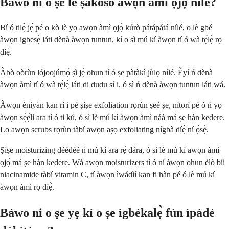
Báwo ni o ṣe lè ṣàkóso awọn àmì ọjọ̀ nílé?
Bí ó tilẹ̀ jẹ́ pé o kò lè yọ awọn àmì ọjọ̀ kúrò pátápátá nílé, o lè gbé
àwọn igbesẹ̀ láti dènà àwọn tuntun, kí o sì mú kí àwọn tí ó wà tẹ́lẹ̀ rọ
díẹ̀.
Àbò oòrùn lójoojúmọ́ ṣì jẹ́ ohun tí ó ṣe pàtàkì jùlọ nílé. Èyí ń dènà
àwọn àmì tí ó wà tẹ́lẹ̀ láti di dudu sí i, ó sì ń dènà àwọn tuntun láti wá.
Àwọn ènìyàn kan rí i pé ṣíṣe exfoliation rọrùn ṣeé ṣe, nítorí pé ó ń yọ
àwọn sẹ́ẹ̀lì ara tí ó ti kú, ó sì lè mú kí àwọn àmì náà má ṣe hàn kedere.
Lo awọn scrubs rọrùn tàbí awọn aṣọ exfoliating nígbà díẹ̀ ní ọ̀sẹ̀.
Ṣíṣe moisturizing déédéé ń mú kí ara rẹ̀ dára, ó sì lè mú kí awọn àmì
ọjọ̀ má ṣe hàn kedere. Wá awọn moisturizers tí ó ní àwọn ohun èlò bíi
niacinamide tàbí vitamin C, tí àwọn ìwádìí kan fi hàn pé ó lè mú kí
àwọn àmì rọ díẹ̀.
Báwo ni o ṣe yẹ kí o ṣe ìgbékalẹ̀ fún ìpàdé