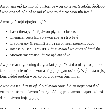
Awọn àmì ọjọ̀ kò nilo ìtọ́jú nítorí pé wọn kò léwu. Ṣùgbọ́n, ọ̀pọ̀lọpọ̀
àwọn ọ̀nà wà bí o bá fẹ́ mú kí wọn rọ tàbí yọ wọ́n fún ìwájú.
Àwọn ọ̀nà ìtọ́jú ọjọ̀gbọ́n pẹ̀lú:
Laser therapy láti fọ́ àwọn pigment clusters
Chemical peels láti yọ àwọn apá ara tí ó bajẹ́
Cryotherapy (freezing) láti pa àwọn sẹ́ẹ̀lì pigment pupọ̀
Intense pulsed light (IPL) láti fi àwọn àwọ̀ dudu sí àfojúsùn
Microdermabrasion láti yọ apá ara sókè
Awọn cream lightening tí a gba láti ọ̀dọ̀ dókítà tí ó ní hydroquinone
tàbí tretinoin lè mú kí awọn àmì ọjọ̀ rọ lẹ́yìn oṣù díẹ̀. Wọ́n máa ń ṣiṣẹ́
lọ́nà díẹ̀díẹ̀ ṣùgbọ́n wọn kò burú bí àwọn ọ̀nà mìíràn.
Awọn ọjà tí a lè ra ní ọjà tí ó ní àwọn ohun èlò bíi kojic acid tàbí
vitamin C lè mú kí àwọn àmì rọ, bí ó tilẹ̀ jẹ́ pé àwọn abajade kò máa ń
dára bí àwọn ìtọ́jú ọjọ̀gbọ́n.