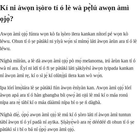
Kí ni àwọn ìṣòro tí ó lè wà pẹ̀lú awọn àmì
ọjọ̀?
Awọn àmì ọjọ̀ fúnra wọn kò fa ìṣòro ilera kankan nítorí pé wọn kò
léwu. Ohun tí ó ṣe pàtàkì ni yíyà wọ́n sí mímọ̀ láti àwọn àrùn ara tí ó lè
léwu.
Nígbà mìíràn, a lè dà awọn àmì ọjọ̀ pò mọ́ melanoma, irú àrùn kan tí ó
wà ní ara. Èyí ni ìdí tí ó fi ṣe pàtàkì láti ṣàkíyèsí àwọn iyipada kankan
ní àwọn àmì rẹ, kí o sì jẹ́ kí olùtọ́jú ilera kan wò wọ́n.
Ipa lórí ìmọ̀lára lè ṣe pàtàkì fún àwọn ènìyàn kan. Awọn àmì ọjọ̀ lórí
àwọn apá ara tí ó hàn gbangba bíi ọwọ́ àti ojú lè mú kí o máa ronú
nípa ara rẹ̀ tàbí kí o máa dààmú nípa bí o ṣe ń dàgbà.
Nígbà díẹ̀, ọ̀pọ̀ awọn àmì ọjọ̀ lè mú kí ó ṣòro láti rí àwọn àmì tuntun
tàbí àwọn tí ó yí padà ní ayika. Ṣíṣàyẹ̀wò ara rẹ̀ déédéé di ohun tí ó ṣe
pàtàkì sí i bí o bá ní ọ̀pọ̀ awọn àmì ọjọ̀.