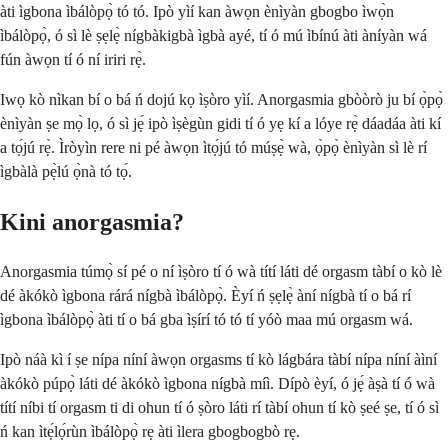
àti ìgbona ìbálòpọ̀ tó tó. Ipò yìí kan àwọn ènìyàn gbogbo ìwọ̀n
ìbálòpọ̀, ó sì lè ṣẹlẹ̀ nígbàkigbà ìgbà ayé, tí ó mú ìbínú àti àníyàn wá
fún àwọn tí ó ní iriri rẹ̀.
Iwọ kò nìkan bí o bá ń dojú kọ ìṣòro yìí. Anorgasmia gbòòrò ju bí ọ̀pọ̀
ènìyàn ṣe mọ̀ lọ, ó sì jẹ́ ipò ìṣègùn gidi tí ó yẹ kí a lóye rẹ̀ dáadáa àti kí
a tọ́jú rẹ̀. Ìròyìn rere ni pé àwọn ìtọ́jú tó múṣẹ̀ wà, ọ̀pọ̀ ènìyàn sì lè rí
ìgbàlà pẹ̀lú ọ̀nà tó tọ́.
Kini anorgasmia?
Anorgasmia túmọ̀ sí pé o ní ìṣòro tí ó wà títí láti dé orgasm tàbí o kò lè
dé àkókò ìgbona rárá nígbà ìbálòpọ̀. Èyí ń ṣẹlẹ̀ àní nígbà tí o bá rí
ìgbona ìbálòpọ̀ àti tí o bá gba ìṣírí tó tó tí yóò maa mú orgasm wá.
Ipò náà kì í ṣe nípa níní àwọn orgasms tí kò lágbára tàbí nípa níní àìní
àkókò púpọ̀ láti dé àkókò ìgbona nígbà míì. Dípò èyí, ó jẹ́ àṣà tí ó wà
títí níbi tí orgasm ti di ohun tí ó ṣòro láti rí tàbí ohun tí kò ṣeé ṣe, tí ó sì
ń kan ìtẹ́lọ́rùn ìbálòpọ̀ rẹ àti ìlera gbogbogbò rẹ.