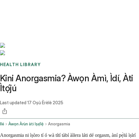
Benchmarks
Stories
FAQ
Sign up / Log in
HEALTH LIBRARY
Kini Anorgasmia? Àwọn Àmì, Ìdí, Àti
Ìtọ́jú
Last updated
17 Oṣù Èrèlè 2025
Ilé
Àwọn Àrùn àti Iṣẹ́lẹ̀
Anorgasmia
Anorgasmia ni ìṣòro tí ó wà títí tàbí àìlera láti dé orgasm, àní pẹ̀lú ìṣírí