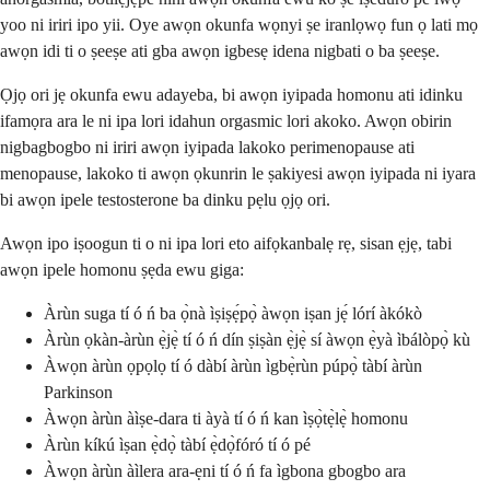
yoo ni iriri ipo yii. Oye awọn okunfa wọnyi ṣe iranlọwọ fun ọ lati mọ
awọn idi ti o ṣeeṣe ati gba awọn igbesẹ idena nigbati o ba ṣeeṣe.
Ọjọ ori jẹ okunfa ewu adayeba, bi awọn iyipada homonu ati idinku
ifamọra ara le ni ipa lori idahun orgasmic lori akoko. Awọn obirin
nigbagbogbo ni iriri awọn iyipada lakoko perimenopause ati
menopause, lakoko ti awọn ọkunrin le ṣakiyesi awọn iyipada ni iyara
bi awọn ipele testosterone ba dinku pẹlu ọjọ ori.
Awọn ipo iṣoogun ti o ni ipa lori eto aifọkanbalẹ rẹ, sisan ẹjẹ, tabi
awọn ipele homonu ṣẹda ewu giga:
Àrùn suga tí ó ń ba ọ̀nà ìṣiṣẹ́pọ̀ àwọn iṣan jẹ́ lórí àkókò
Àrùn ọkàn-àrùn ẹ̀jẹ̀ tí ó ń dín ṣiṣàn ẹ̀jẹ̀ sí àwọn ẹ̀yà ìbálòpọ̀ kù
Àwọn àrùn ọpọlọ tí ó dàbí àrùn ìgbẹ̀rùn púpọ̀ tàbí àrùn
Parkinson
Àwọn àrùn àìṣe-dara ti àyà tí ó ń kan ìṣọ̀tẹ̀lẹ̀ homonu
Àrùn kíkú ìṣan ẹ̀dọ̀ tàbí ẹ̀dọ̀fóró tí ó pé
Àwọn àrùn àìlera ara-ẹni tí ó ń fa ìgbona gbogbo ara