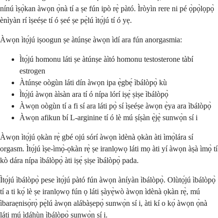
nínú ìṣọ̀kan àwọn ọ̀nà tí a ṣe fún ipò rẹ̀ pàtó. Ìròyìn rere ni pé ọ̀pọ̀lọpọ̀
ènìyàn rí ìṣeéṣe tí ó ṣeé ṣe pẹ̀lú ìtọ́jú tí ó yẹ.
Àwọn ìtọ́jú iṣoogun ṣe àtúnṣe àwọn ìdí ara fún anorgasmia:
Ìtọ́jú homonu láti ṣe àtúnṣe àìtó homonu testosterone tàbí
estrogen
Àtúnṣe oògùn láti dín àwọn ipa ẹ̀gbẹ́ ìbálòpọ̀ kù
Ìtọ́jú àwọn àìsàn ara tí ó nípa lórí iṣẹ́ ṣiṣe ìbálòpọ̀
Àwọn oògùn tí a fi sí ara láti pọ̀ sí ìṣeéṣe àwọn ẹ̀ya ara ìbálòpọ̀
Àwọn afikun bí L-arginine tí ó lè mú ṣíṣàn ẹ̀jẹ̀ sunwọ̀n sí i
Àwọn ìtọ́jú ọkàn rẹ̀ gbé ojú sórí àwọn ìdènà ọkàn àti ìmọ̀lára sí
orgasm. Ìtọ́jú ìṣe-ìmọ̀-ọkàn rẹ̀ ṣe iranlọwọ láti mọ àti yí àwọn àṣà ìmọ̀ tí
kò dára nípa ìbálòpọ̀ àti iṣẹ́ ṣiṣe ìbálòpọ̀ pada.
Ìtọ́jú ìbálòpọ̀ pese ìtọ́jú pàtó fún àwọn àníyàn ìbálòpọ̀. Olùtọ́jú ìbálòpọ̀
tí a ti kọ́ lè ṣe iranlọwọ fún ọ láti ṣàyẹ̀wò àwọn ìdènà ọkàn rẹ̀, mú
ìbaraẹnisọ̀rọ̀ pẹ̀lú àwọn alábàṣepọ̀ sunwọ̀n sí i, àti kí o kọ́ àwọn ọ̀nà
láti mú ìdáhùn ìbálòpọ̀ sunwọ̀n sí i.