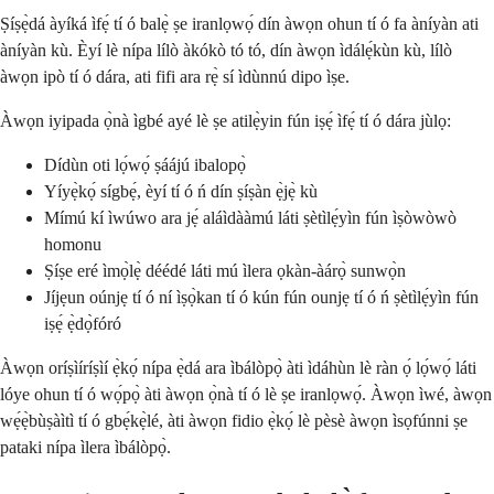
Ṣíṣẹ̀dá àyíká ìfẹ́ tí ó balẹ̀ ṣe iranlọwọ́ dín àwọn ohun tí ó fa àníyàn ati
àníyàn kù. Èyí lè nípa lílò àkókò tó tó, dín àwọn ìdálẹ́kùn kù, lílò
àwọn ipò tí ó dára, ati fifi ara rẹ̀ sí ìdùnnú dipo ìṣe.
Àwọn iyipada ọ̀nà ìgbé ayé lè ṣe atilẹ̀yin fún iṣẹ́ ìfẹ́ tí ó dára jùlọ:
Dídùn oti lọ́wọ́ ṣáájú ibalopọ̀
Yíyẹ̀kọ́ sígbẹ́, èyí tí ó ń dín ṣíṣàn ẹ̀jẹ̀ kù
Mímú kí ìwúwo ara jẹ́ aláìdààmú láti ṣètìlẹ́yìn fún ìṣòwòwò
homonu
Ṣíṣe eré ìmọ̀lẹ̀ déédé láti mú ìlera ọkàn-àárọ̀ sunwọ̀n
Jíjẹun oúnjẹ tí ó ní ìṣọ̀kan tí ó kún fún ounjẹ tí ó ń ṣètìlẹ́yìn fún
iṣẹ́ ẹ̀dọ̀fóró
Àwọn oríṣìíríṣìí ẹ̀kọ́ nípa ẹ̀dá ara ìbálòpọ̀ àti ìdáhùn lè ràn ọ́ lọ́wọ́ láti
lóye ohun tí ó wọ́pọ̀ àti àwọn ọ̀nà tí ó lè ṣe iranlọwọ́. Àwọn ìwé, àwọn
wẹ́ẹ̀bùṣàìtì tí ó gbẹ́kẹ̀lé, àti àwọn fidio ẹ̀kọ́ lè pèsè àwọn ìsọfúnni ṣe
pataki nípa ìlera ìbálòpọ̀.