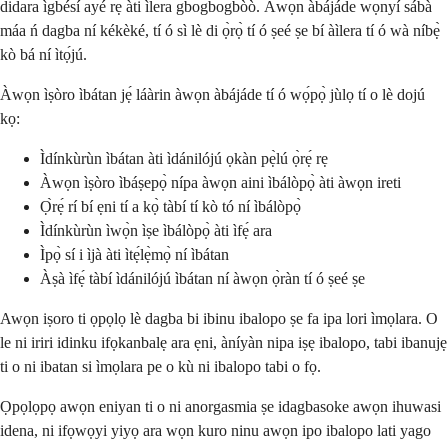
didara ìgbésí ayé rẹ àti ìlera gbogbogbòò. Àwọn àbájáde wọ̀nyí sábà
máa ń dagba ní kékèké, tí ó sì lè di ọ̀rọ̀ tí ó ṣeé ṣe bí àìlera tí ó wà níbẹ̀
kò bá ní ìtọ́jú.
Àwọn ìṣòro ìbátan jẹ́ láàrin àwọn àbájáde tí ó wọ́pọ̀ jùlọ tí o lè dojú
kọ:
Ìdínkùrùn ìbátan àti ìdánilójú ọkàn pẹ̀lú ọ̀rẹ́ rẹ
Àwọn ìṣòro ìbáṣepọ̀ nípa àwọn aini ìbálòpọ̀ àti àwọn ireti
Ọ̀rẹ́ rí bí ẹni tí a kọ̀ tàbí tí kò tó ní ìbálòpọ̀
Ìdínkùrùn ìwọ̀n ìṣe ìbálòpọ̀ àti ìfẹ́ ara
Ìpọ̀ sí i ìjà àti ìtẹ́lẹ̀mọ̀ ní ìbátan
Àṣà ìfẹ́ tàbí ìdánilójú ìbátan ní àwọn ọ̀ràn tí ó ṣeé ṣe
Awọn iṣoro ti ọpọlọ lè dagba bi ibinu ibalopo ṣe fa ipa lori ìmọlara. O
le ni iriri idinku ifọkanbalẹ ara ẹni, àníyàn nipa iṣẹ ibalopo, tabi ibanujẹ
ti o ni ibatan si ìmọlara pe o kù ni ibalopo tabi o fọ.
Ọpọlọpọ awọn eniyan ti o ni anorgasmia ṣe idagbasoke awọn ihuwasi
idena, ni ifọwọyi yiyọ ara wọn kuro ninu awọn ipo ibalopo lati yago