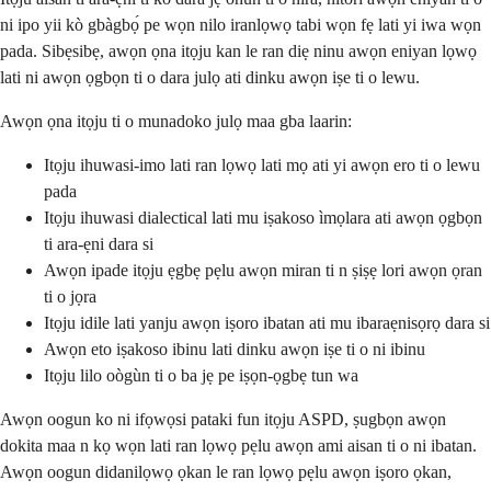
ni ipo yii kò gbàgbọ́ pe wọn nilo iranlọwọ tabi wọn fẹ lati yi iwa wọn
pada. Sibẹsibẹ, awọn ọna itọju kan le ran diẹ ninu awọn eniyan lọwọ
lati ni awọn ọgbọn ti o dara julọ ati dinku awọn iṣe ti o lewu.
Awọn ọna itọju ti o munadoko julọ maa gba laarin:
Itọju ihuwasi-imo lati ran lọwọ lati mọ ati yi awọn ero ti o lewu
pada
Itọju ihuwasi dialectical lati mu iṣakoso ìmọlara ati awọn ọgbọn
ti ara-ẹni dara si
Awọn ipade itọju ẹgbẹ pẹlu awọn miran ti n ṣiṣẹ lori awọn ọran
ti o jọra
Itọju idile lati yanju awọn iṣoro ibatan ati mu ibaraẹnisọrọ dara si
Awọn eto iṣakoso ibinu lati dinku awọn iṣe ti o ni ibinu
Itọju lilo oògùn ti o ba jẹ pe iṣọn-ọgbẹ tun wa
Awọn oogun ko ni ifọwọsi pataki fun itọju ASPD, ṣugbọn awọn
dokita maa n kọ wọn lati ran lọwọ pẹlu awọn ami aisan ti o ni ibatan.
Awọn oogun didanilọwọ ọkan le ran lọwọ pẹlu awọn iṣoro ọkan,