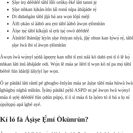
Ṣíṣe irọ̀ déédéé tàbí lílò orúkọ èké láti tanni jẹ́
Ṣíṣe nǹkan lọ́kàn-ìrìn láì ronú nípa àbájáde rẹ̀
Di didańgàn tàbí jíjà bá ara wọn lójú méjì
Àìfi ọkàn sí ààbò ara ẹni tàbí ààbò àwọn ẹlòmíràn
Àìṣe iṣẹ́ tàbí kíkọ́jú sí ẹrù iṣẹ́ owó déédéé
Àìnírírí ìbànújẹ́ lẹ́yìn ṣíṣe èniyan níyà, jíjẹ́ ohun kan lọ́wọ́ rẹ̀, tàbí
ṣíṣe ìwà ibi sí àwọn ẹlòmíràn
Àwọn ìwà wọ̀nyí ṣẹ̀dá àpẹẹrẹ kan níbi tí ẹni náà kò dabi ẹni tí ó lè kọ́
nǹkan láti inú àbájáde odi. Wọ́n lè máa ṣe ìlérí tí wọn kò ní pa mọ́ tàbí
béèrè fún ìdáríjì láìyíyí ìṣe wọn.
Ó ṣe pàtàkì láti rántí pé gbogbo ènìyàn máa ṣe àṣìṣe tàbí máa hùwà ìwà
ìgbàgbọ́ nígbà mìíràn. Ìyàtọ̀ pàtàkì pẹ̀lú ASPD ni pé àwọn ìwà wọ̀nyí
máa ń ṣẹlẹ̀ déédéé fún ọdún púpọ̀, tí ó sì máa ń fa ìṣòro tó ń bá a lọ ní
ọ̀pọ̀lọpọ̀ apá ìgbé ayé.
Kí ló fà Áṣìṣe Ẹ̀mí Òkùnrùn?