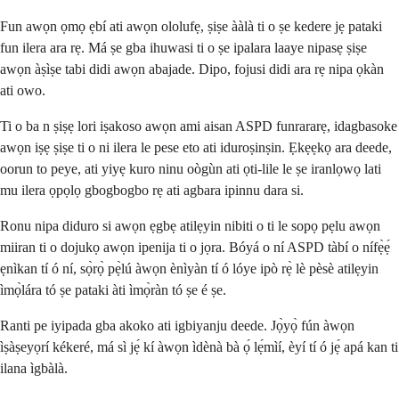
Fun awọn ọmọ ẹbí ati awọn ololufẹ, ṣiṣe ààlà ti o ṣe kedere jẹ pataki
fun ilera ara rẹ. Má ṣe gba ihuwasi ti o ṣe ipalara laaye nipasẹ ṣiṣe
awọn àṣìṣe tabi didi awọn abajade. Dipo, fojusi didi ara rẹ nipa ọkàn
ati owo.
Ti o ba n ṣiṣẹ lori iṣakoso awọn ami aisan ASPD funrararẹ, idagbasoke
awọn iṣẹ ṣiṣe ti o ni ilera le pese eto ati iduroṣinṣin. Ẹkẹẹkọ ara deede,
oorun to peye, ati yiyẹ kuro ninu oògùn ati ọti-lile le ṣe iranlọwọ lati
mu ilera ọpọlọ gbogbogbo rẹ ati agbara ipinnu dara si.
Ronu nipa diduro si awọn ẹgbẹ atilẹyin nibiti o ti le sopọ pẹlu awọn
miiran ti o dojukọ awọn ipenija ti o jọra. Bóyá o ní ASPD tàbí o nífẹ̀ẹ́
ẹnìkan tí ó ní, sọ̀rọ̀ pẹ̀lú àwọn ènìyàn tí ó lóye ipò rẹ̀ lè pèsè atilẹyin
ìmọ̀lára tó ṣe pataki àti ìmọ̀ràn tó ṣe é ṣe.
Ranti pe iyipada gba akoko ati igbiyanju deede. Jọ̀yọ̀ fún àwọn
ìṣàṣeyọrí kékeré, má sì jẹ́ kí àwọn ìdènà bà ọ́ lẹ́mìí, èyí tí ó jẹ́ apá kan ti
ilana ìgbàlà.