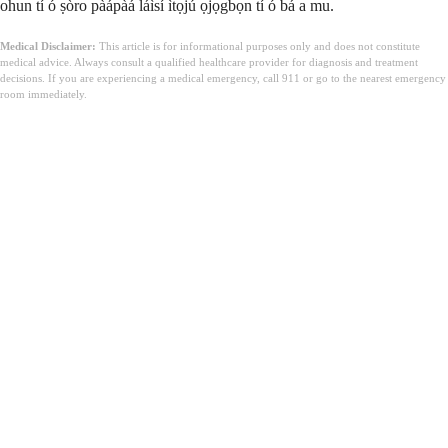
ohun tí ó ṣòro pàápàá láìsí ìtọ́jú ọjọ́gbọ́n tí ó bá a mu.
Medical Disclaimer:
This article is for informational purposes only and does not constitute
medical advice. Always consult a qualified healthcare provider for diagnosis and treatment
decisions. If you are experiencing a medical emergency, call 911 or go to the nearest emergency
room immediately.