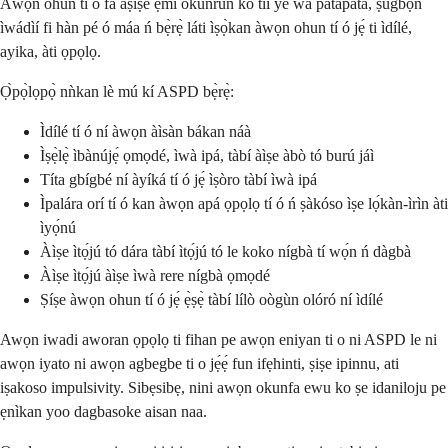
Àwọn ohun tí ó fà áṣìṣe ẹ̀mí òkùnrùn kò tíì yé wa pátápátá, ṣùgbọ́n
ìwádìí fi hàn pé ó máa ń bẹ̀rẹ̀ láti ìṣọ̀kan àwọn ohun tí ó jẹ́ ti ìdílé,
ayika, àti ọpọlọ.
Ọ̀pọ̀lọpọ̀ nǹkan lè mú kí ASPD bẹ̀rẹ̀:
Ìdílé tí ó ní àwọn àìsàn bákan náà
Ìṣẹ̀lẹ̀ ìbànújẹ́ ọmọdé, ìwà ipá, tàbí àìṣe àbò tó burú jáì
Títa gbígbé ní àyíká tí ó jẹ́ ìṣòro tàbí ìwà ipá
Ìpalára orí tí ó kan àwọn apá ọpọlọ tí ó ń ṣàkóso ìṣe lọ́kàn-ìrìn àti
ìyọ́nú
Àìṣe ìtọ́jú tó dára tàbí ìtọ́jú tó le koko nígbà tí wọ́n ń dàgbà
Àìṣe ìtọ́jú àìṣe ìwà rere nígbà ọmọdé
Ṣíṣe àwọn ohun tí ó jẹ́ ẹ̀ṣẹ̀ tàbí lílò oògùn olóró ní ìdílé
Awọn iwadi aworan ọpọlọ ti fihan pe awọn eniyan ti o ni ASPD le ni
awọn iyato ni awọn agbegbe ti o jẹ́ẹ́ fun ifẹhinti, ṣiṣe ipinnu, ati
iṣakoso impulsivity. Sibẹsibẹ, nini awọn okunfa ewu ko ṣe idaniloju pe
ẹnìkan yoo dagbasoke aisan naa.