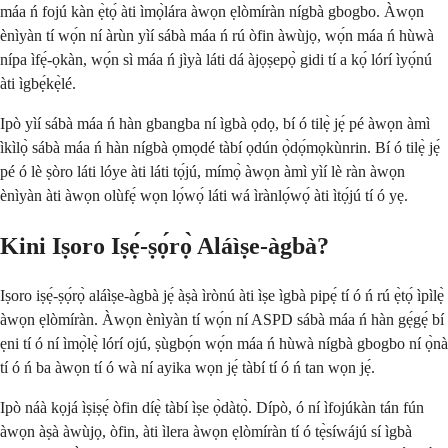
máa ń fojú kàn ẹ̀tọ́ àti ìmọ̀lára àwọn ẹlòmíràn nígbà gbogbo. Àwọn
ènìyàn tí wọ́n ní àrùn yìí sábà máa ń rú òfin àwùjọ, wọ́n máa ń hùwà
nípa ìfẹ́-ọkàn, wọ́n sì máa ń jìyà láti dá àjọṣepọ̀ gidi tí a kọ́ lórí ìyọ́nú
àti ìgbẹ́kẹ̀lé.
Ipò yìí sábà máa ń hàn gbangba ní ìgbà ọdọ, bí ó tilẹ̀ jẹ́ pé àwọn àmì
ìkìlọ̀ sábà máa ń hàn nígbà ọmọdé tàbí ọdún ọ̀dọ́mọkùnrin. Bí ó tilẹ̀ jẹ́
pé ó lè ṣòro láti lóye àti láti tọ́jú, mímọ̀ àwọn àmì yìí lè ràn àwọn
ènìyàn àti àwọn olùfẹ́ wọn lọ́wọ́ láti wá ìrànlọ́wọ́ àti ìtọ́jú tí ó yẹ.
Kini Iṣoro Iṣẹ́-ṣọ́rọ̀ Aláìṣe-àgbà?
Iṣoro iṣẹ́-ṣọ́rọ̀ aláìṣe-àgbà jẹ́ àṣà ìrònú àti ìṣe ìgbà pipẹ́ tí ó ń rú ẹ̀tọ́ ìpìlẹ̀
àwọn ẹlòmíràn. Àwọn ènìyàn tí wọ́n ní ASPD sábà máa ń hàn gẹ́gẹ́ bí
ẹni tí ó ní ìmọ̀lẹ̀ lórí ojú, ṣùgbọ́n wọ́n máa ń hùwà nígbà gbogbo ní ọ̀nà
tí ó ń ba àwọn tí ó wà ní ayika wọn jẹ́ tàbí tí ó ń tan wọn jẹ́.
Ipò náà kọjá ìṣiṣẹ́ òfin díẹ̀ tàbí ìṣe ọ̀dàtọ̀. Dípò, ó ní ìfojúkàn tán fún
àwọn àṣà àwùjọ, òfin, àti ìlera àwọn ẹlòmíràn tí ó tẹ̀síwájú sí ìgbà