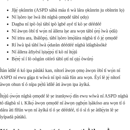
Jíjẹ́ ọkùnrin (ASPD sábà máa ń wà lára ọkùnrin ju obìnrin lọ)
Ní ìṣòro iṣe ìwà ibi nígbà ọmọdé tàbí ọdọ)
Dagba ní ipò òṣì tàbí ipò ìgbé ayé tí kò ṣe déédéé
Ní àwọn òbí tí wọ́n ní àìlera ìṣe ara wọn tàbí ọ̀rọ̀ ìwà ọ̀dà)
Ní irira ara, ìbálòpọ̀, tàbí ìṣòro ìmọ̀lára nígbà tí ó jẹ́ ọmọdé
Rí ìwà ipá tàbí ìwà ọ̀daràn déédéé nígbà ìdàgbàsókè
Ní àìlera àfiyèsí ìṣiṣẹ́pọ̀ tí kò ní ìtọ́jú
Bẹ̀rẹ̀ sí í lò oògùn olóró tàbí ọtí ní ọjọ́ òwúrọ̀
Ìtàn ìdílé ń kó ipa pàtàkì kan, nítorí àwọn ọmọ àwọn òbí tí wọ́n ní
ASPD ní ewu gíga ti wíwà ní ipò náà fún ara wọn. Èyí lè jẹ́ nítorí
àwọn ohun tí ó nípa pẹ̀lú ìdílé àti àwọn ipa àyíká.
Ìtọ́jú ọ̀wọ̀n nígbà ọmọdé lè ṣe iranlọwọ́ dín ewu wíwà ní ASPD nígbà
tó dàgbà sí i. Kíkọ́ àwọn ọmọdé ní àwọn ọgbọ́n ìṣàkóso ara wọn tí ó
dára àti fífún wọn ní àyíká tí ó ṣe déédéé, tí ó sì ń ṣe àtìlẹ́yin lè ṣe
ìyípadà pàtàkì.