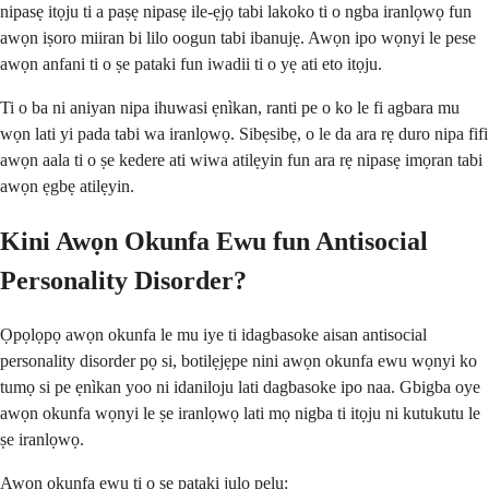
nipasẹ itọju ti a paṣẹ nipasẹ ile-ẹjọ tabi lakoko ti o ngba iranlọwọ fun
awọn iṣoro miiran bi lilo oogun tabi ibanujẹ. Awọn ipo wọnyi le pese
awọn anfani ti o ṣe pataki fun iwadii ti o yẹ ati eto itọju.
Ti o ba ni aniyan nipa ihuwasi ẹnìkan, ranti pe o ko le fi agbara mu
wọn lati yi pada tabi wa iranlọwọ. Sibẹsibẹ, o le da ara rẹ duro nipa fifi
awọn aala ti o ṣe kedere ati wiwa atilẹyin fun ara rẹ nipasẹ imọran tabi
awọn ẹgbẹ atilẹyin.
Kini Awọn Okunfa Ewu fun Antisocial
Personality Disorder?
Ọpọlọpọ awọn okunfa le mu iye ti idagbasoke aisan antisocial
personality disorder pọ si, botilẹjẹpe nini awọn okunfa ewu wọnyi ko
tumọ si pe ẹnìkan yoo ni idaniloju lati dagbasoke ipo naa. Gbigba oye
awọn okunfa wọnyi le ṣe iranlọwọ lati mọ nigba ti itọju ni kutukutu le
ṣe iranlọwọ.
Awọn okunfa ewu ti o ṣe pataki julọ pẹlu: