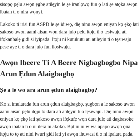
sisopọ pẹlu awọn ẹgbẹ atilẹyin le ṣe iranlọwọ fun ọ lati ṣe atọka awọn
ibatan ti o nira wọnyi.
Lakoko ti irisi fun ASPD le ṣe idiwọ, diẹ ninu awọn eniyan kọ ẹkọ lati
ṣakoso awọn aami aisan wọn dara julọ pẹlu itọju ti o tẹsiwaju ati
ifọkanbalẹ gidi si iyipada. Itọju ni kutukutu ati atilẹyin ti o tẹsiwaju
pese aye ti o dara julọ fun ilọsiwaju.
Awọn Ibeere Ti A Beere Nigbagbogbo Nipa
Arun Ẹdun Alaigbagbọ
Ṣe a le wo ara arun ẹdun alaigbagbọ?
Ko si imularada fun arun ẹdun alaigbagbọ, ṣugbọn a le ṣakoso awọn
aami aisan pẹlu itọju to dara ati atilẹyin ti o tẹsiwaju. Diẹ ninu awọn
eniyan kọ ẹkọ lati ṣakoso awọn ifẹkufẹ wọn dara julọ ati dagbasoke
awọn ibatan ti o ni ilera ni akoko. Bọtini ni wiwa apapo awọn ọna
itọju to tọ ati nini iwuri gidi lati yi awọn ihuwasi ti o ni ipalara pada.