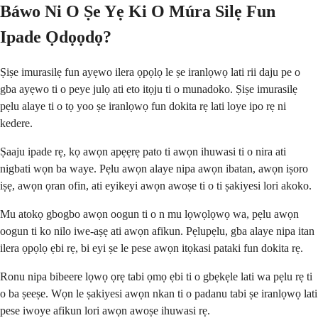
Báwo Ni O Ṣe Yẹ Ki O Múra Silẹ Fun
Ipade Ọdọọdọ?
Ṣiṣe imurasilẹ fun ayẹwo ilera ọpọlọ le ṣe iranlọwọ lati rii daju pe o
gba ayẹwo ti o peye julọ ati eto itọju ti o munadoko. Ṣiṣe imurasilẹ
pẹlu alaye ti o tọ yoo ṣe iranlọwọ fun dokita rẹ lati loye ipo rẹ ni
kedere.
Ṣaaju ipade rẹ, kọ awọn apẹẹrẹ pato ti awọn ihuwasi ti o nira ati
nigbati wọn ba waye. Pẹlu awọn alaye nipa awọn ibatan, awọn iṣoro
iṣẹ, awọn ọran ofin, ati eyikeyi awọn awoṣe ti o ti ṣakiyesi lori akoko.
Mu atokọ gbogbo awọn oogun ti o n mu lọwọlọwọ wa, pẹlu awọn
oogun ti ko nilo iwe-aṣẹ ati awọn afikun. Pẹlupẹlu, gba alaye nipa itan
ilera ọpọlọ ẹbi rẹ, bi eyi ṣe le pese awọn itọkasi pataki fun dokita rẹ.
Ronu nipa bibeere lọwọ ọrẹ tabi ọmọ ẹbi ti o gbẹkẹle lati wa pẹlu rẹ ti
o ba ṣeeṣe. Wọn le ṣakiyesi awọn nkan ti o padanu tabi ṣe iranlọwọ lati
pese iwoye afikun lori awọn awoṣe ihuwasi rẹ.