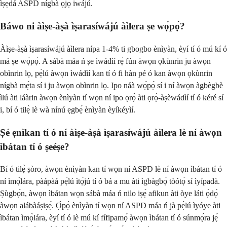
ìṣẹ̀dá ASPD nígbà ọjọ́ iwájú.
Báwo ni àìṣe-àṣà ìṣarasíwájú àìlera ṣe wọ́pọ̀?
Àìṣe-àṣà ìṣarasíwájú àìlera nípa 1-4% ti gbogbo ènìyàn, èyí tí ó mú kí ó
má ṣe wọ́pọ̀. A sábà máa ń ṣe ìwádìí rẹ̀ fún àwọn ọkùnrin ju àwọn
obìnrin lọ, pẹ̀lú àwọn ìwádìí kan tí ó fi hàn pé ó kan àwọn ọkùnrin
nígbà mẹ́ta sí i ju àwọn obìnrin lọ. Ipo náà wọ́pọ̀ sí i ní àwọn àgbègbè
ìlú àti láàrin àwọn ènìyàn tí wọn ní ipo ọrọ̀ àti ọrọ̀-àṣèwádìí tí ó kéré sí
i, bí ó tilẹ̀ lè wà nínú ẹgbẹ́ ènìyàn èyíkéyìí.
Ṣé ẹnìkan tí ó ní àìṣe-àṣà ìṣarasíwájú àìlera lè ní àwọn
ìbátan tí ó ṣeéṣe?
Bí ó tilẹ̀ ṣòro, àwọn ènìyàn kan tí wọn ní ASPD lè ní àwọn ìbátan tí ó
ní ìmọ̀lára, pàápàá pẹ̀lú ìtọ́jú tí ó bá a mu àti ìgbàgbọ́ tòótọ́ sí ìyípadà.
Ṣùgbọ́n, àwọn ìbátan wọn sábà máa ń nilo iṣẹ́ afikun àti òye láti ọ̀dọ̀
àwọn alábàáṣiṣẹ́. Ọ̀pọ̀ ènìyàn tí wọn ní ASPD máa ń jà pẹ̀lú ìyóye àti
ìbátan ìmọ̀lára, èyí tí ó lè mú kí fífipamọ́ àwọn ìbátan tí ó súnmọ́ra jẹ́