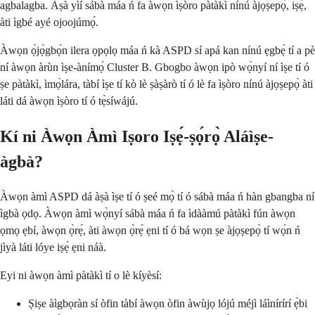
agbalagba. Àṣà yìí sábà máa ń fa àwọn ìṣòro pàtàkì nínú àjọṣepọ̀, iṣẹ́,
àti ìgbé ayé ojoojúmọ́.
Àwọn ọ̀jọ̀gbọ́n ilera ọpọlọ máa ń kà ASPD sí apá kan nínú ẹgbẹ́ tí a pè
ní àwọn àrùn ìṣe-ànímọ́ Cluster B. Gbogbo àwọn ipò wọ̀nyí ní ìṣe tí ó
ṣe pàtàkì, ìmọ̀lára, tàbí ìṣe tí kò lè ṣàṣàrò tí ó lè fa ìṣòro nínú àjọṣepọ̀ àti
láti dá àwọn ìṣòro tí ó tẹ̀síwájú.
Kí ni Àwọn Àmì Iṣoro Iṣẹ́-ṣọ́rọ̀ Aláìṣe-
àgbà?
Àwọn àmì ASPD dá àṣà ìṣe tí ó ṣeé mọ̀ tí ó sábà máa ń hàn gbangba ní
ìgbà ọdọ. Àwọn àmì wọ̀nyí sábà máa ń fa ìdààmú pàtàkì fún àwọn
ọmọ ẹbí, àwọn ọ̀rẹ́, àti àwọn ọ̀rẹ́ ẹni tí ó bá wọn ṣe àjọṣepọ̀ tí wọ́n ń
jìyà láti lóye iṣẹ́ ẹni náà.
Eyi ni àwọn àmì pàtàkì tí o lè kíyèsí:
Ṣiṣe àìgbọràn sí òfin tàbí àwọn òfin àwùjọ lójú méjì láìnírírí ẹ̀bi