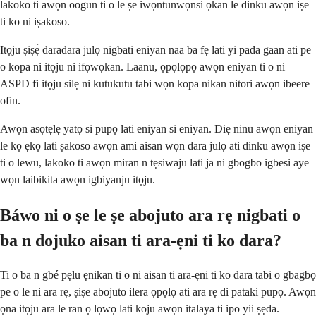
lakoko ti awọn oogun ti o le ṣe iwọntunwọnsi ọkan le dinku awọn iṣe
ti ko ni iṣakoso.
Itọju ṣiṣẹ́ daradara julọ nigbati eniyan naa ba fẹ lati yi pada gaan ati pe
o kopa ni itọju ni ifọwọkan. Laanu, ọpọlọpọ awọn eniyan ti o ni
ASPD fi itọju silẹ ni kutukutu tabi wọn kopa nikan nitori awọn ibeere
ofin.
Awọn asọtẹlẹ yatọ si pupọ lati eniyan si eniyan. Diẹ ninu awọn eniyan
le kọ ẹkọ lati ṣakoso awọn ami aisan wọn dara julọ ati dinku awọn iṣe
ti o lewu, lakoko ti awọn miran n tẹsiwaju lati ja ni gbogbo igbesi aye
wọn laibikita awọn igbiyanju itọju.
Báwo ni o ṣe le ṣe abojuto ara rẹ nigbati o
ba n dojuko aisan ti ara-ẹni ti ko dara?
Ti o ba n gbé pẹlu ẹnikan ti o ni aisan ti ara-ẹni ti ko dara tabi o gbagbọ
pe o le ni ara rẹ, ṣiṣe abojuto ilera ọpọlọ ati ara rẹ di pataki pupọ. Awọn
ọna itọju ara le ran ọ lọwọ lati koju awọn italaya ti ipo yii ṣẹda.