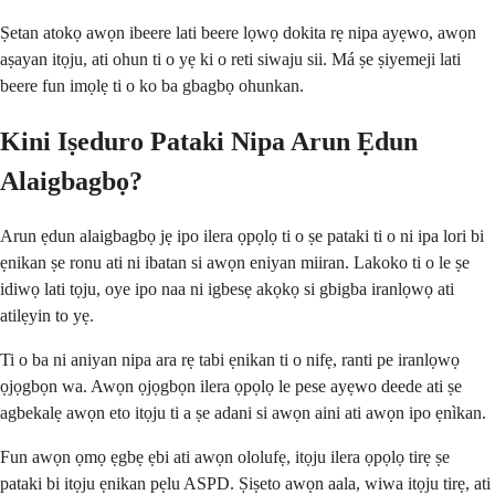
Ṣetan atokọ awọn ibeere lati beere lọwọ dokita rẹ nipa ayẹwo, awọn
aṣayan itọju, ati ohun ti o yẹ ki o reti siwaju sii. Má ṣe ṣiyemeji lati
beere fun imọlẹ ti o ko ba gbagbọ ohunkan.
Kini Iṣeduro Pataki Nipa Arun Ẹdun
Alaigbagbọ?
Arun ẹdun alaigbagbọ jẹ ipo ilera ọpọlọ ti o ṣe pataki ti o ni ipa lori bi
ẹnikan ṣe ronu ati ni ibatan si awọn eniyan miiran. Lakoko ti o le ṣe
idiwọ lati tọju, oye ipo naa ni igbesẹ akọkọ si gbigba iranlọwọ ati
atilẹyin to yẹ.
Ti o ba ni aniyan nipa ara rẹ tabi ẹnikan ti o nifẹ, ranti pe iranlọwọ
ọjọgbọn wa. Awọn ọjọgbọn ilera ọpọlọ le pese ayẹwo deede ati ṣe
agbekalẹ awọn eto itọju ti a ṣe adani si awọn aini ati awọn ipo ẹnìkan.
Fun awọn ọmọ ẹgbẹ ẹbi ati awọn ololufẹ, itọju ilera ọpọlọ tirẹ ṣe
pataki bi itọju ẹnikan pẹlu ASPD. Ṣiṣeto awọn aala, wiwa itọju tirẹ, ati