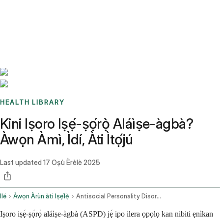
Benchmarks
Stories
FAQ
Sign up / Log in
HEALTH LIBRARY
Kini Iṣoro Iṣẹ́-ṣọ́rọ̀ Aláìṣe-àgbà?
Àwọn Àmì, Ìdí, Àti Ìtọ́jú
Last updated
17 Oṣù Èrèlè 2025
Ilé
Àwọn Àrùn àti Iṣẹ́lẹ̀
Antisocial Personality Disorder
Iṣoro iṣẹ́-ṣọ́rọ̀ aláìṣe-àgbà (ASPD) jẹ́ ipo ilera ọpọlọ kan nibiti ẹnìkan