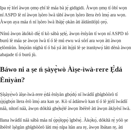
Ipa rẹ̀ lórí àwọn ọmọ ẹbí lè máa bà jẹ́ gidigidi. Àwọn ọmọ tí òbí wọn
ní ASPD lè ní àwọn ìṣòro ìwà tàbí àwọn ìṣòro ìlera èrò ìmọ̀ ara wọn.
Àwọn aya máa ń ní ìṣòro ìwà ìbàjẹ́ ọkàn àti àìdánilójú ọrọ̀.
Nínú àwọn àkókò díẹ̀ tí kò sábà ṣẹlẹ̀, àwọn ènìyàn tí wọn ní ASPD tó
burú lè máa ṣe àwọn ìwà tí ó lè mú ewu wá sórí ara wọn àti àwọn
ẹlòmíràn. Ìmọ̀ràn nígbà tí ó bá yá àti ìtọ́jú lè ṣe iranlọwọ́ láti dènà àwọn
abajade tí ó burú jù.
Báwo ni a ṣe ń ṣàyẹ̀wò Àìṣe-ìwà-rere Ẹ̀dá
Ènìyàn?
Ṣíṣàyẹ̀wò àìṣe-ìwà-rere ẹ̀dá ènìyàn gbọ́dọ̀ ní ìwádìí gbígbòòrò tí
ọ̀jọ̀gbọ́n ìlera èrò ìmọ̀ ara kan ṣe. Kò sí àdánwò kan tí ó lè jẹ́rìí ìwádìí
náà, nítorí náà, àwọn dókítà gbẹ́kẹ̀lé àwọn ìbéèrè àti àwọn àkíyèsí ìwà.
Ilana ìwádìí náà sábà máa ní ọ̀pọ̀lọpọ̀ ìgbésẹ̀. Àkọ́kọ́, dókítà rẹ̀ yóò ṣe
ìbéèrè ìṣègùn gbígbòòrò láti mọ̀ nípa ìtàn ara rẹ, àwọn ìbátan rẹ, àti