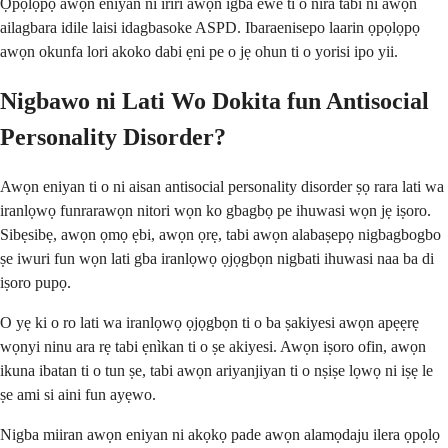
Ọpọlọpọ awọn eniyan ni iriri awọn igba ewe ti o nira tabi ni awọn
ailagbara idile laisi idagbasoke ASPD. Ibaraenisepo laarin ọpọlọpọ
awọn okunfa lori akoko dabi ẹni pe o jẹ ohun ti o yorisi ipo yii.
Nigbawo ni Lati Wo Dokita fun Antisocial
Personality Disorder?
Awọn eniyan ti o ni aisan antisocial personality disorder ṣọ rara lati wa
iranlọwọ funrarawọn nitori wọn ko gbagbọ pe ihuwasi wọn jẹ iṣoro.
Sibẹsibẹ, awọn ọmọ ẹbi, awọn ọrẹ, tabi awọn alabaṣepọ nigbagbogbo
ṣe iwuri fun wọn lati gba iranlọwọ ọjọgbọn nigbati ihuwasi naa ba di
iṣoro pupọ.
O yẹ ki o ro lati wa iranlọwọ ọjọgbọn ti o ba ṣakiyesi awọn apẹẹrẹ
wọnyi ninu ara rẹ tabi ẹnìkan ti o ṣe akiyesi. Awọn iṣoro ofin, awọn
ikuna ibatan ti o tun ṣe, tabi awọn ariyanjiyan ti o nṣiṣe lọwọ ni iṣẹ le
ṣe ami si aini fun ayẹwo.
Nigba miiran awọn eniyan ni akọkọ pade awọn alamọdaju ilera ọpọlọ