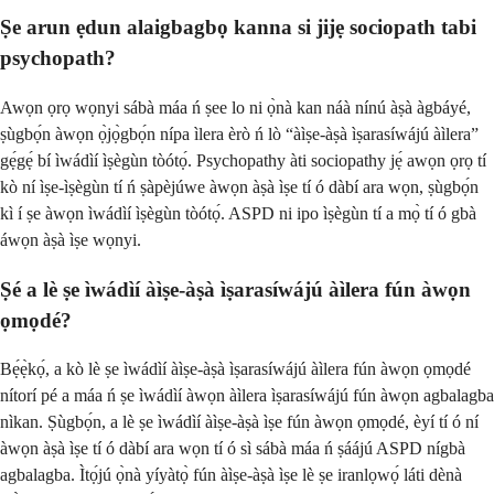
Ṣe arun ẹdun alaigbagbọ kanna si jijẹ sociopath tabi
psychopath?
Awọn ọrọ wọnyi sábà máa ń ṣee lo ni ọ̀nà kan náà nínú àṣà àgbáyé,
ṣùgbọ́n àwọn ọ̀jọ̀gbọ́n nípa ìlera èrò ń lò “àìṣe-àṣà ìṣarasíwájú àìlera”
gẹ́gẹ́ bí ìwádìí ìṣègùn tòótọ́. Psychopathy àti sociopathy jẹ́ awọn ọrọ tí
kò ní ìṣe-ìṣègùn tí ń ṣàpèjúwe àwọn àṣà ìṣe tí ó dàbí ara wọn, ṣùgbọ́n
kì í ṣe àwọn ìwádìí ìṣègùn tòótọ́. ASPD ni ipo ìṣègùn tí a mọ̀ tí ó gbà
áwọn àṣà ìṣe wọnyi.
Ṣé a lè ṣe ìwádìí àìṣe-àṣà ìṣarasíwájú àìlera fún àwọn
ọmọdé?
Bẹ́ẹ̀kọ́, a kò lè ṣe ìwádìí àìṣe-àṣà ìṣarasíwájú àìlera fún àwọn ọmọdé
nítorí pé a máa ń ṣe ìwádìí àwọn àìlera ìṣarasíwájú fún àwọn agbalagba
nìkan. Ṣùgbọ́n, a lè ṣe ìwádìí àìṣe-àṣà ìṣe fún àwọn ọmọdé, èyí tí ó ní
àwọn àṣà ìṣe tí ó dàbí ara wọn tí ó sì sábà máa ń ṣáájú ASPD nígbà
agbalagba. Ìtọ́jú ọ̀nà yíyàtọ̀ fún àìṣe-àṣà ìṣe lè ṣe iranlọwọ́ láti dènà