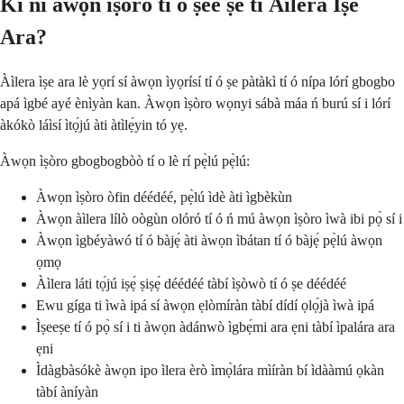
Kí ni àwọn ìṣòro tí ó ṣeé ṣe ti Àìlera Ìṣe
Ara?
Àìlera ìṣe ara lè yọrí sí àwọn ìyọrísí tí ó ṣe pàtàkì tí ó nípa lórí gbogbo
apá ìgbé ayé ènìyàn kan. Àwọn ìṣòro wọnyi sábà máa ń burú sí i lórí
àkókò láìsí ìtọ́jú àti àtìlẹ́yin tó yẹ.
Àwọn ìṣòro gbogbogbòò tí o lè rí pẹ̀lú pẹ̀lú:
Àwọn ìṣòro òfin déédéé, pẹ̀lú ìdè àti ìgbèkùn
Àwọn àìlera lílò oògùn olóró tí ó ń mú àwọn ìṣòro ìwà ibi pọ̀ sí i
Àwọn ìgbéyàwó tí ó bàjẹ́ àti àwọn ìbátan tí ó bàjẹ́ pẹ̀lú àwọn
ọmọ
Àìlera láti tọ́jú iṣẹ́ ṣiṣẹ́ déédéé tàbí ìṣòwò tí ó ṣe déédéé
Ewu gíga ti ìwà ipá sí àwọn ẹlòmíràn tàbí dídí ọlọ́jà ìwà ipá
Ìṣeeṣe tí ó pọ̀ sí i ti àwọn àdánwò ìgbẹ́mi ara ẹni tàbí ìpalára ara
ẹni
Ìdàgbàsókè àwọn ipo ìlera èrò ìmọ̀lára mìíràn bí ìdààmú ọkàn
tàbí àníyàn