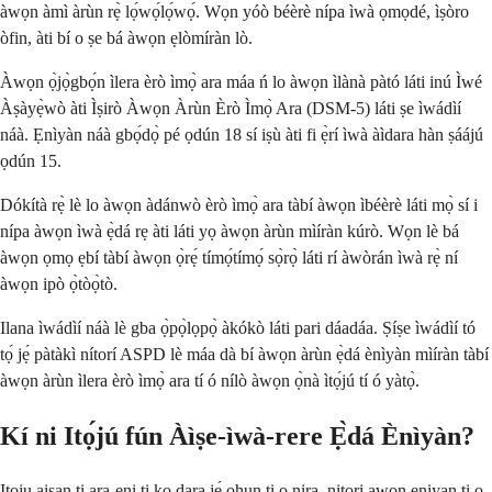
àwọn àmì àrùn rẹ̀ lọ́wọ́lọ́wọ́. Wọn yóò béèrè nípa ìwà ọmọdé, ìṣòro
òfin, àti bí o ṣe bá àwọn ẹlòmíràn lò.
Àwọn ọ̀jọ̀gbọ́n ìlera èrò ìmọ̀ ara máa ń lo àwọn ìlànà pàtó láti inú Ìwé
Àṣàyẹ̀wò àti Ìṣirò Àwọn Àrùn Èrò Ìmọ̀ Ara (DSM-5) láti ṣe ìwádìí
náà. Ẹnìyàn náà gbọ́dọ̀ pé ọdún 18 sí iṣù àti fi ẹ̀rí ìwà àìdara hàn ṣáájú
ọdún 15.
Dókítà rẹ̀ lè lo àwọn àdánwò èrò ìmọ̀ ara tàbí àwọn ìbéèrè láti mọ̀ sí i
nípa àwọn ìwà ẹ̀dá rẹ àti láti yọ àwọn àrùn mìíràn kúrò. Wọn lè bá
àwọn ọmọ ẹbí tàbí àwọn ọ̀rẹ́ tímọ́tímọ́ sọ̀rọ̀ láti rí àwòrán ìwà rẹ̀ ní
àwọn ipò ọ̀tòọ̀tò.
Ilana ìwádìí náà lè gba ọ̀pọ̀lọpọ̀ àkókò láti pari dáadáa. Ṣíṣe ìwádìí tó
tọ́ jẹ́ pàtàkì nítorí ASPD lè máa dà bí àwọn àrùn ẹ̀dá ènìyàn mìíràn tàbí
àwọn àrùn ìlera èrò ìmọ̀ ara tí ó nílò àwọn ọ̀nà ìtọ́jú tí ó yàtọ̀.
Kí ni Itọ́jú fún Àìṣe-ìwà-rere Ẹ̀dá Ènìyàn?
Itọju aisan ti ara-ẹni ti ko dara jẹ́ ohun ti o nira, nitori awọn eniyan ti o