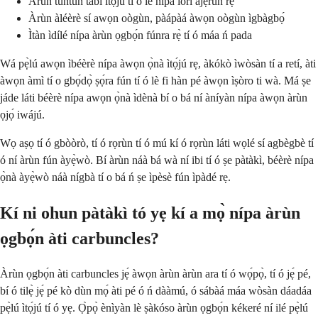
Àrùn tuntun tàbí ìtọ́jú tí ó lè nípa lórí ajẹ́rùn rẹ̀
Àrùn àléèrè sí awọn oògùn, pàápàá àwọn oògùn ìgbàgbọ́
Ìtàn ìdílé nípa àrùn ọgbọ́n fúnra rẹ̀ tí ó máa ń pada
Wá pẹ̀lú awọn ìbéèrè nípa àwọn ọ̀nà ìtọ́jú rẹ, àkókò ìwòsàn tí a retí, àti
àwọn àmì tí o gbọ́dọ̀ ṣọ́ra fún tí ó lè fi hàn pé àwọn ìṣòro ti wà. Má ṣe
jáde láti béèrè nípa awọn ọ̀nà ìdènà bí o bá ní àníyàn nípa àwọn àrùn
ọjọ́ iwájú.
Wọ aṣọ tí ó gbòòrò, tí ó rọrùn tí ó mú kí ó rọrùn láti wọlé sí agbègbè tí
ó ní àrùn fún àyẹ̀wò. Bí àrùn náà bá wà ní ibi tí ó ṣe pàtàkì, béèrè nípa
ọ̀nà àyẹ̀wò náà nígbà tí o bá ń ṣe ìpèsè fún ìpàdé rẹ.
Kí ni ohun pàtàkì tó yẹ kí a mọ̀ nípa àrùn
ọgbọ́n àti carbuncles?
Àrùn ọgbọ́n àti carbuncles jẹ́ àwọn àrùn àrùn ara tí ó wọ́pọ̀, tí ó jẹ́ pé,
bí ó tilẹ̀ jẹ́ pé kò dùn mọ́ àti pé ó ń dààmú, ó sábàá máa wòsàn dáadáa
pẹ̀lú ìtọ́jú tí ó yẹ. Ọ̀pọ̀ ènìyàn lè ṣàkóso àrùn ọgbọ́n kékeré ní ilé pẹ̀lú