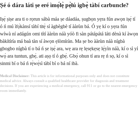
Ṣé ó dára láti ṣe eré ìmọ́lẹ̀ pẹ̀lú igbẹ̀ tàbí carbuncle?
Iṣẹ́ ṣiṣe ara ti o rọrun sábà máa ṣe dáadáa, ṣugbọn yẹra fún awọn iṣẹ́ tí
ó ń mú ìfọ́kànsí tàbí titẹ̀ sí àgbègbè tí ààrùn bá. Ó yẹ kí o yẹra fún
wíwà ní adágún omi títí ààrùn náà yóò fi sàn pátápátá láti dènà kí àwọn
bàkítíría má baà tàn sí àwọn ẹlòmíràn. Ma ṣe bo ààrùn náà nígbà
gbogbo nígbà tí o bá ń ṣe iṣẹ́ ara, wẹ ara rẹ lẹsẹkẹsẹ lẹ́yìn náà, kí o sì yí
wọ̀ ara tuntun, gbẹ́, ati aṣọ tí ó gbẹ́. Gbọ́ ohun tí ara rẹ ń sọ, kí o sì
sinmi bí o bá ń rẹ̀wẹ̀sì tàbí bí o bá ní ibà.
Medical Disclaimer:
This article is for informational purposes only and does not constitute
medical advice. Always consult a qualified healthcare provider for diagnosis and treatment
decisions. If you are experiencing a medical emergency, call 911 or go to the nearest emergency
room immediately.