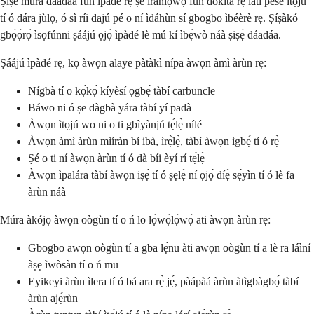
Ṣíṣe múra dáadáa fún ìpàdé rẹ ṣe iranlọwọ́ fún dokita rẹ láti pese itọju
tí ó dára jùlọ, ó sì ríi dajú pé o ní ìdáhùn sí gbogbo ìbéèrè rẹ. Ṣíṣàkó
gbọ́ọ́rọ̀ ìsọfúnni ṣáájú ọjọ́ ìpàdé lè mú kí ìbẹ̀wò náà ṣiṣẹ́ dáadáa.
Ṣáájú ìpàdé rẹ, kọ àwọn alaye pàtàkì nípa àwọn àmì àrùn rẹ:
Nígbà tí o kọ́kọ́ kíyèsí ọgbẹ́ tàbí carbuncle
Báwo ni ó ṣe dàgbà yára tàbí yí padà
Àwọn ìtọjú wo ni o ti gbìyànjú tẹ́lẹ̀ nílé
Àwọn àmì àrùn mìíràn bí ibà, ìrẹ̀lẹ̀, tàbí àwọn ìgbẹ́ tí ó rẹ̀
Ṣé o ti ní àwọn àrùn tí ó dà bíi èyí rí tẹ́lẹ̀
Àwọn ìpalára tàbí àwọn iṣẹ́ tí ó ṣẹlẹ̀ ní ọjọ́ díẹ̀ sẹ́yìn tí ó lè fa
àrùn náà
Múra àkójọ àwọn oògùn tí o ń lo lọ́wọ́lọ́wọ́ ati àwọn àrùn rẹ:
Gbogbo awọn oògùn tí a gba lẹ́nu àti awọn oògùn tí a lè ra láìní
àṣẹ ìwòsàn tí o ń mu
Eyikeyi àrùn ìlera tí ó bá ara rẹ̀ jẹ́, pàápàá àrùn àtìgbàgbọ́ tàbí
àrùn ajẹ́rùn