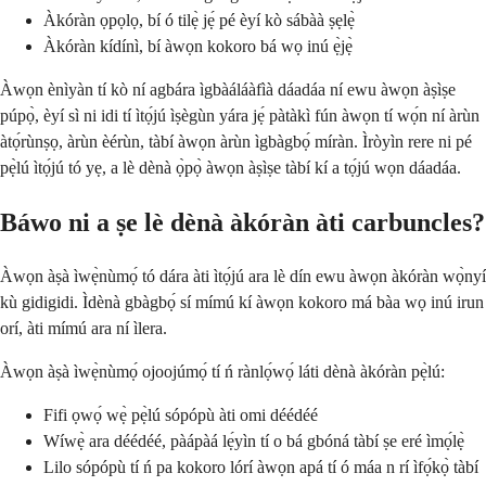
Àkóràn ọpọlọ, bí ó tilẹ̀ jẹ́ pé èyí kò sábàà ṣẹlẹ̀
Àkóràn kídínì, bí àwọn kokoro bá wọ inú ẹ̀jẹ̀
Àwọn ènìyàn tí kò ní agbára ìgbàáláàfìà dáadáa ní ewu àwọn àṣìṣe
púpọ̀, èyí sì ni idi tí ìtọ́jú ìṣègùn yára jẹ́ pàtàkì fún àwọn tí wọ́n ní àrùn
àtọ́rùnṣọ, àrùn èérùn, tàbí àwọn àrùn ìgbàgbọ́ míràn. Ìròyìn rere ni pé
pẹ̀lú ìtọ́jú tó yẹ, a lè dènà ọ̀pọ̀ àwọn àṣìṣe tàbí kí a tọ́jú wọn dáadáa.
Báwo ni a ṣe lè dènà àkóràn àti carbuncles?
Àwọn àṣà ìwẹ̀nùmọ́ tó dára àti ìtọ́jú ara lè dín ewu àwọn àkóràn wọ̀nyí
kù gidigidi. Ìdènà gbàgbọ́ sí mímú kí àwọn kokoro má bàa wọ inú irun
orí, àti mímú ara ní ìlera.
Àwọn àṣà ìwẹ̀nùmọ́ ojoojúmọ́ tí ń rànlọ́wọ́ láti dènà àkóràn pẹ̀lú:
Fifi ọwọ́ wẹ̀ pẹ̀lú sópópù àti omi déédéé
Wíwẹ̀ ara déédéé, pàápàá lẹ́yìn tí o bá gbóná tàbí ṣe eré ìmọ́lẹ̀
Lilo sópópù tí ń pa kokoro lórí àwọn apá tí ó máa n rí ìfọ́kọ̀ tàbí