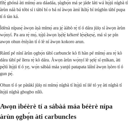
fífẹ̀ gbóná àti mímọ́ ara dáadáa, ṣùgbọ́n má ṣe jáde láti wá ìtọ́jú nígbà tí
àrùn náà bá tóbi sí i tàbí bí o bá ní àwọn àmì ìkìlọ̀ bí irúgbìn tàbí pupa
tí ń tàn ká.
Ìdènà nípasẹ̀ àwọn àṣà mímọ́ ara jẹ́ ààbò rẹ̀ tí ó dára jùlọ sí àwọn àrùn
wọ̀nyí. Pa ara rẹ̀ mọ́, tọ́jú àwọn ìṣẹ́lẹ̀ kékeré lẹ́sẹ̀kẹsẹ̀, má sì ṣe pín
awọn ohun ènìyàn tí ó lè ní àwọn kokoro arun.
Rántí pé níní àrùn ọgbọ́n tàbí carbuncle kò fi hàn pé mímọ́ ara rẹ̀ kò
dára tàbí pé ìlera rẹ̀ kò dára. Àwọn àrùn wọ̀nyí lè ṣẹlẹ̀ sí ẹnìkan, àti
pẹ̀lú ìtọ́jú tí ó yẹ, wọ́n sábàá máa yanjú patapata láìní àwọn ìṣòro tí ó
gun pẹ́.
Ohun tí ó ṣe pàtàkì jùlọ ni mímọ̀ nígbà tí ìtọ́jú ní ilé tó yẹ àti nígbà tí
ìtọ́jú nígbà gbogbo nílò.
Awọn ìbéèrè tí a sábàá máa béèrè nípa
àrùn ọgbọ́n àti carbuncles