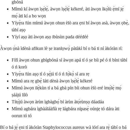
gbóná
Mímú kí àwọn ìṣẹ́lẹ̀, àwọn ìṣẹ́lẹ̀ kékeré, àti àwọn ìkọ́lù ẹ̀mí jẹ́
mọ́ àti kí a bo wọn
Yíyẹ̀ra fún mímú àwọn ohun èlò ara ẹni bí àwọn asà, àwọn ọbẹ̀,
tàbí aṣọ
Yíyí aṣọ àti àwọn aṣọ ibùsùn pada déédéé
Àwọn ọ̀nà ìdènà afikun lè ṣe iranlọwọ́ pàtàkì bí o bá ti ní àkóràn rí:
Fífì àwọn ohun gbígbóná sí àwọn apá tí ó ṣe bíi pé ó ń bíni tàbí
ó ń korò
Yíyẹ̀ra fún aṣọ tí ó ṣẹ́jú tí ó ń fọ́kọ̀ sí ara rẹ
Mímú ara rẹ gbẹ́ láti dènà àwọn ìṣẹ́lẹ̀ kékeré
Mímú àwọn ilẹ̀kùn tí a bá gbà pín bíi ohun èlò eré ìmọ́lẹ̀ mọ́
ṣáájú lílò
Títọ́jú àwọn àrùn ìgbàgbọ́ bí àrùn àtọ́rùnṣọ dáadáa
Mímú agbára ìgbàáláàfìà rẹ lágbára nípasẹ̀ oúnjẹ tó dára àti
oorun tó tó
Bí o bá jẹ́ ẹni tí àkóràn Staphylococcus aureus wà lórí ara rẹ̀ tàbí o bá