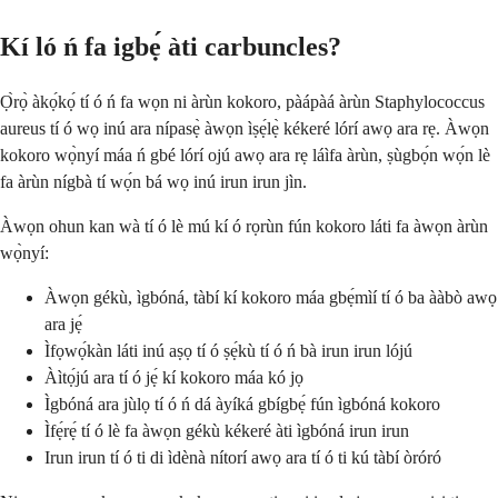
Kí ló ń fa igbẹ́ àti carbuncles?
Ọ̀rọ̀ àkọ́kọ́ tí ó ń fa wọn ni àrùn kokoro, pàápàá àrùn Staphylococcus
aureus tí ó wọ inú ara nípasẹ̀ àwọn ìṣẹ́lẹ̀ kékeré lórí awọ ara rẹ. Àwọn
kokoro wọ̀nyí máa ń gbé lórí ojú awọ ara rẹ láìfa àrùn, ṣùgbọ́n wọ́n lè
fa àrùn nígbà tí wọ́n bá wọ inú irun irun jìn.
Àwọn ohun kan wà tí ó lè mú kí ó rọrùn fún kokoro láti fa àwọn àrùn
wọ̀nyí:
Àwọn gékù, ìgbóná, tàbí kí kokoro máa gbẹ́mìí tí ó ba ààbò awọ
ara jẹ́
Ìfọwọ́kàn láti inú aṣọ tí ó ṣẹ́kù tí ó ń bà irun irun lójú
Àìtọ́jú ara tí ó jẹ́ kí kokoro máa kó jọ
Ìgbóná ara jùlọ tí ó ń dá àyíká gbígbẹ́ fún ìgbóná kokoro
Ìfẹ́rẹ́ tí ó lè fa àwọn gékù kékeré àti ìgbóná irun irun
Irun irun tí ó ti di ìdènà nítorí awọ ara tí ó ti kú tàbí òróró