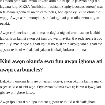
Ni awọn ọran kan, awọn kokoro arun ti o ni ipa le jẹ awọn oriṣi ti o
lagbara julọ. MRSA (methicillin-resistant Staphylococcus aureus) maa
n fa awọn igbona ati awọn carbuncles, botilẹjẹpe eyi kii ṣe ohun ti o
wọpọ. Awọn aarun wọnyi le ṣoro lati tọju ati pe o nilo awọn oogun
pataki.
Awọn carbuncles ni pataki maa n dagba nigbati arun naa tan kaakiri
lati ori irun kan si awọn ori irun ti o wa ni ayika, ti o ṣẹda apẹrẹ iṣọpọ
yẹn. Eyi maa n ṣẹlẹ nigbati itọju ti ko tọ si arun akọkọ tabi nigbati eto
ajẹsara rẹ ba ni wahala lati ṣakoso itankalẹ kokoro arun naa.
Kini awọn okunfa ewu fun awọn igbona ati
awọn carbuncles?
Lakoko ti ẹnikẹni le ni awọn aarun wọnyi, awọn okunfa kan le mu ki
o ṣee ṣe ki o ni iriri wọn. Oye awọn okunfa ewu rẹ le ran ọ lọwọ lati
gba awọn igbesẹ idiwọ.
Awọn ipo ilera ti o ni ipa lori eto ajẹsara rẹ mu ki o di alailagbara: