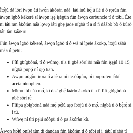
Ìtọ́jú dá lórí iwọn àti ìwọ̀n àkóràn náà, láti inú ìtọ́jú ilé tí ó rọrùn fún
àwọn ìgbò kékeré sí àwọn iṣẹ́ ìṣègùn fún àwọn carbuncle tí ó tóbi. Ète
ni láti ran àkóràn náà lọ́wọ́ láti gbẹ́ jade nígbà tí a sì ń dáàbò bò ó kúrò
láti tàn káàkiri.
Fún àwọn ìgbò kékeré, àwọn ìgbò tí ó wà ní ìpele àkọ́kọ́, ìtọ́jú sábà
máa ń pẹlu:
Fífì gbígbóná, tí ó wúmọ̀, tí a fi gbé sórí ibi náà fún iṣẹ́jú 10-15,
nígbà pupọ̀ ní ọjọ́ kan.
Awọn oògùn irora tí a lè ra ní ile-òògùn, bí ibuprofen tàbí
acetaminophen.
Mímú ibi náà mọ́, kí ó sì gbẹ́ láàrin àkókò tí a fi fífì gbígbóná
gbé sórí rẹ̀.
Fífipá gbígbóná náà mọ́ pẹ̀lú aṣọ ìbòjú tí ó mọ́, nígbà tí ó bẹ̀rẹ̀ sí
í tú.
Wíwẹ̀ ní tìtì pẹ̀lú sóòpù tí ó pa àkóràn kù.
Àwọn ìtọ́jú oníṣègùn di dandan fún àkóràn tí ó tóbi sí i, tàbí nígbà tí