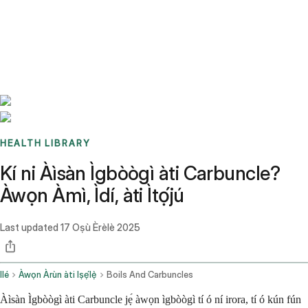
Benchmarks
Stories
FAQ
Sign up / Log in
HEALTH LIBRARY
Kí ni Àìsàn Ìgbòògì àti Carbuncle?
Àwọn Àmì, Ìdí, àti Ìtọ́jú
Last updated
17 Oṣù Èrèlè 2025
Ilé
Àwọn Àrùn àti Iṣẹ́lẹ̀
Boils And Carbuncles
Àìsàn Ìgbòògì àti Carbuncle jẹ́ àwọn ìgbòògì tí ó ní irora, tí ó kún fún