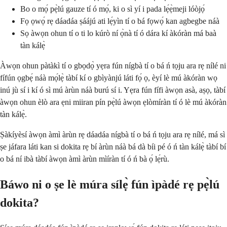
Bo o mọ́ pẹ̀lú gauze tí ó mọ́, ki o sì yí i pada lẹ́ẹ̀meji lóòjọ́
Fọ ọwọ́ rẹ dáadáa ṣáájú ati lẹ́yìn tí o bá fọwọ́ kan agbegbe náà
Sọ àwọn ohun tí o ti lo kúrò ní ọ̀nà tí ó dára kí àkóràn má baà
tàn kálẹ̀
Àwọn ohun pàtàkì tí o gbọdọ̀ yẹra fún nígbà tí o bá ń tọju ara rẹ nílé ni
fífún ọgbẹ́ náà mọ́lẹ̀ tàbí kí o gbìyànjú láti fọ́ ọ, èyí lè mú àkóràn wọ
inú jù sí i kí ó sì mú àrùn náà burú sí i. Yẹra fún fífi àwọn asà, aṣọ, tàbí
àwọn ohun èlò ara ẹni miiran pín pẹ̀lú àwọn ẹlòmíràn tí ó lè mú àkóràn
tàn kálẹ̀.
Ṣàkíyèsí àwọn àmì àrùn rẹ dáadáa nígbà tí o bá ń tọju ara rẹ nílé, má sì
ṣe jáfara láti kan si dokita rẹ bí àrùn náà bá dà bíi pé ó ń tàn kálẹ̀ tàbí bí
o bá ní ibà tàbí àwọn àmì àrùn mìíràn tí ó ń bà ọ́ lẹ́rù.
Báwo ni o ṣe lè múra sílẹ̀ fún ìpàdé rẹ pẹ̀lú
dokita?