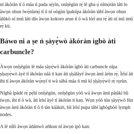
ní àkóràn tí ó máa ń pada sẹ̀yìn, oníṣègùn rẹ̀ lè gba ọ́ nímọ̀ràn láti lo
àwọn ohun ìwẹ̀nùmọ́ tí ó ní oògùn ìpakúpa àkóràn tàbí àwọn ohun
àlùkò ní imú láti dín àwọn kokoro arun tí ó wà lórí ara rẹ̀ àti ní inú imú
rẹ̀ kù.
Báwo ni a ṣe ń ṣàyẹ̀wò àkóràn ìgbò àti
carbuncle?
Àwọn oníṣègùn lè máa ṣàyẹ̀wò àkóràn ìgbò àti carbuncle nípa
ṣíṣayẹ̀wò àyè tí àkóràn náà ti kan àti ṣíṣàlàyé àwọn àmì àrùn rẹ̀. Ìrísí àti
ibi tí àwọn àkóràn wọ̀nyí ti wà sábà máa ń mú kí ṣíṣàyẹ̀wò rẹ̀ rọrùn.
Nígbà ìpàdé rẹ̀ pẹ̀lú oníṣègùn, oníṣègùn yóò wá àwọn àmì pàtàkì bíi
iwọn, ibi tí ó wà, àti ìrísí àyè tí àkóràn ti kan. Wọn yóò tún ṣàyẹ̀wò fún
àwọn àmì àkóràn tí ó ń tàn káàkiri, bíi ìrísí pupa tàbí ìgbògbòò lymph
nodes.
A lè nílò àwọn àdánwò afikun ní àwọn ipò kan: