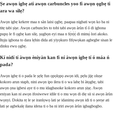
Ṣe awọn igbẹ ati awọn carbuncles yoo fi awọn ọgbẹ ti
ara wa silẹ?
Awọn igbẹ kekere maa n sàn laisi ọgbẹ, paapaa nigbati wọn ko ba ni
titẹ tabi ṣiṣe. Awọn carbuncles to tobi tabi awọn àrùn tí ó di igbona
pupọ le fi ọgbẹ kan silẹ, ṣugbọn eyi maa n fẹ́rẹ̀ẹ́ di mimọ́ lori akoko.
Itọju igbona to dara lẹhin dida ati yiyọkuro fifọwọkan agbegbe sisan le
dinku ewu ọgbẹ.
Kí nìdí tí àwọn ènìyàn kan fi ní àwọn igbẹ tí ó máa ń
pada?
Awọn igbẹ ti o pada le ṣẹlẹ fun ọpọlọpọ awọn idi, pẹlu jijẹ oluṣe
kokoro arun staph, nini awọn ipo ilera ti o wa labẹ bi àtọgbẹ, tabi
awọn ọna igbesi aye ti o mu idagbasoke kokoro arun ṣiṣẹ. Awọn
eniyan kan ni awọn ifosiwewe idile ti o mu wọn di diẹ sii si awọn àrùn
wọnyi. Dokita rẹ le ṣe iranlọwọ lati ṣe idanimọ awọn idi ti o ṣeeṣe ati
lati ṣe agbekalẹ ilana idena ti o ba ni iriri awọn àrùn igbagbogbo.