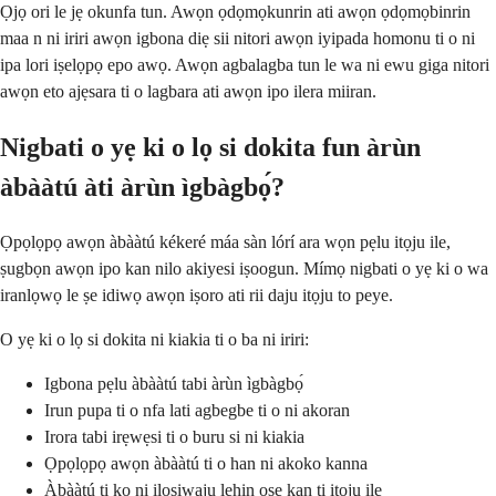
Ọjọ ori le jẹ okunfa tun. Awọn ọdọmọkunrin ati awọn ọdọmọbinrin
maa n ni iriri awọn igbona diẹ sii nitori awọn iyipada homonu ti o ni
ipa lori iṣelọpọ epo awọ. Awọn agbalagba tun le wa ni ewu giga nitori
awọn eto ajẹsara ti o lagbara ati awọn ipo ilera miiran.
Nigbati o yẹ ki o lọ si dokita fun àrùn
àbààtú àti àrùn ìgbàgbọ́?
Ọpọlọpọ awọn àbààtú kékeré máa sàn lórí ara wọn pẹlu itọju ile,
ṣugbọn awọn ipo kan nilo akiyesi iṣoogun. Mímọ nigbati o yẹ ki o wa
iranlọwọ le ṣe idiwọ awọn iṣoro ati rii daju itọju to peye.
O yẹ ki o lọ si dokita ni kiakia ti o ba ni iriri:
Igbona pẹlu àbààtú tabi àrùn ìgbàgbọ́
Irun pupa ti o nfa lati agbegbe ti o ni akoran
Irora tabi irẹwẹsi ti o buru si ni kiakia
Ọpọlọpọ awọn àbààtú ti o han ni akoko kanna
Àbààtú ti ko ni ilọsiwaju lẹhin ọsẹ kan ti itọju ile