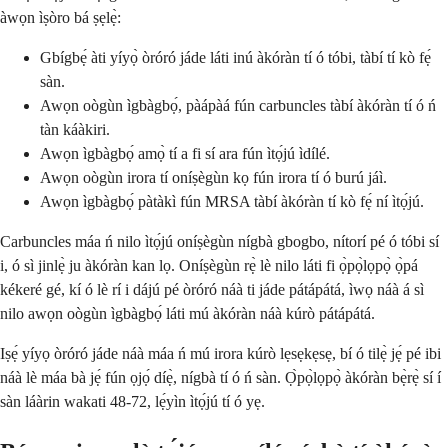
àwọn ìṣòro bá ṣẹlẹ̀:
Gbígbẹ́ àti yíyọ̀ òróró jáde láti inú àkóràn tí ó tóbi, tàbí tí kò fẹ́
sàn.
Awọn oògùn ìgbàgbọ́, pàápàá fún carbuncles tàbí àkóràn tí ó ń
tàn káàkiri.
Awọn ìgbàgbọ́ amọ̀ tí a fi sí ara fún ìtọ́jú ìdílé.
Awọn oògùn irora tí oníṣègùn kọ fún irora tí ó burú jáì.
Awọn ìgbàgbọ́ pàtàkì fún MRSA tàbí àkóràn tí kò fẹ́ ní ìtọ́jú.
Carbuncles máa ń nilo ìtọ́jú oníṣègùn nígbà gbogbo, nítorí pé ó tóbi sí
i, ó sì jinlẹ̀ ju àkóràn kan lọ. Oníṣègùn rẹ̀ lè nilo láti fi ọ̀pọ̀lọpọ̀ ọ̀pá
kékeré gé, kí ó lè rí i dájú pé òróró náà ti jáde pátápátá, ìwọ náà á sì
nilo awọn oògùn ìgbàgbọ́ láti mú àkóràn náà kúrò pátápátá.
Iṣẹ́ yíyọ òróró jáde náà máa ń mú irora kúrò lẹsẹkẹsẹ, bí ó tilẹ̀ jẹ́ pé ibi
náà lè máa bà jẹ́ fún ọjọ́ díẹ̀, nígbà tí ó ń sàn. Ọ̀pọ̀lọpọ̀ àkóràn bẹ̀rẹ̀ sí í
sàn láàrin wakati 48-72, lẹ́yìn ìtọ́jú tí ó yẹ.