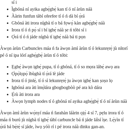
sí i
Ìgbóná ní ayika agbẹ́gbẹ̀ kan tí ó ní àrùn náà
Ààrin funfun tàbí ofeefee tí ó ń dà bí ọ̀rá
Gbóná àti irora nígbà tí o bá fọwọ́ kàn agbẹ́gbẹ̀ náà
Irora tí ó ń pọ̀ sí i bí igbẹ́ náà ṣe ń tóbi sí i
Ọ̀rá tí ó ń jáde nígbà tí igbẹ́ náà bá ti pọn
Àwọn àrùn Carbuncles máa ń fa àwọn àmì àrùn tí ó lekunrẹrẹ̀ jù nítorí
pé ó ní ipa lórí agbẹ́gbẹ̀ àrùn tí ó tóbi:
Ẹgbẹ́ àwọn igbẹ́ pupa, tí ó gbóná, tí ó so mọra lábẹ́ awọ ara
Ọ̀pọ̀lọpọ̀ ìbùgbà tí ọ̀rá lè jáde
Irora tí ó jinlẹ̀, tí ó sì lekunrẹrẹ̀ ju àwọn igbẹ́ kan ṣoṣo lọ
Igbóná ara àti ìmọ̀lára gbogbogbòò pé ara kò dára
Ẹ̀rù àti irora ara
Àwọn lymph nodes tí ó gbóná ní ayika agbẹ́gbẹ̀ tí ó ní àrùn náà
Àwọn àmì àrùn wọ̀nyí máa ń farahàn láàrin ọjọ́ 4 sí 7, pẹlu irora tí ó
máa ń burú jù nígbà tí igbẹ́ tàbí carbuncle bá ń jáde láìsí ìṣe. Lẹ́yìn tí
ọ̀rá bá bẹ̀rẹ̀ sí jáde, ìwọ yóò rí i pé irora náà dinku gan-an.