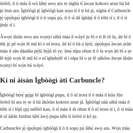
òróró, tí ó máa ń wá lábẹ́ awọ ara rẹ nígbà tí àwọn kokoro arun bá bà
jẹ́ irun ara. Ìgbòògì jẹ́ ìgbòògì kan ṣoṣo tí ó ti bà jẹ́, nígbà tí Carbuncle
jẹ́ ọ̀pọ̀lọpọ̀ ìgbòògì tí ó ti sopọ̀ pọ̀, tí ó sì dá ìgbàjẹ́ tí ó tóbi sí i, tí ó sì
jinlẹ̀ sí i.
Àwọn àìsàn awọ ara wọnyi sábà máa ń wáyé ju bí o ti lè rò lọ, àti bí ó
tilẹ̀ jẹ́ pé wọ́n lè mú kí o ní irora, àti kí ó bà ọ́ lẹ́rù, ọ̀pọ̀lọpọ̀ àwọn ọ̀ràn
máa ń sàn dáadáa pẹ̀lú ìtọ́jú tó yẹ. ìmọ̀ nípa ohun tí ó fa wọn àti bí a ṣe
lè tọ́jú wọn lè mú kí o ní ìgbẹ́kẹ̀lé sí i nípa bí o ṣe lè ṣàkóso àwọn àìsàn
wọnyi bí wọ́n bá wáyé.
Kí ni àìsàn Ìgbòògì àti Carbuncle?
Ìgbòògì bẹ̀rẹ̀ gẹ́gẹ́ bí ìgbòògì pupa, tí ó ní irora tí ó máa ń kún fún
òróró bí ara rẹ ṣe ń bá àkóràn kokoro arun jà. Ìgbòògì náà sábà máa ń
tóbi sí i lójú ọjọ́ mélòó kan, ó sì máa ń di ohun tí ó ní irora sí i, ó sì máa
ń ní àárín funfun tàbí àwọ̀ pupa níbi tí òróró ti kó jọ.
Carbuncles jẹ́ ọ̀pọ̀lọpọ̀ ìgbòògì tí ó ti sopọ̀ pọ̀ lábẹ́ awọ ara. Wọ́n máa