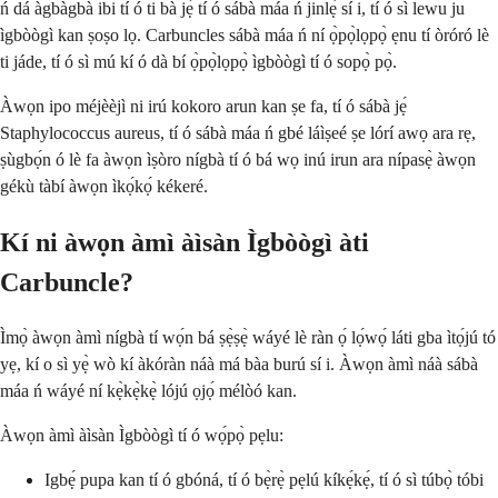
ń dá àgbàgbà ibi tí ó ti bà jẹ́ tí ó sábà máa ń jinlẹ̀ sí i, tí ó sì lewu ju
ìgbòògì kan ṣoṣo lọ. Carbuncles sábà máa ń ní ọ̀pọ̀lọpọ̀ ẹnu tí òróró lè
ti jáde, tí ó sì mú kí ó dà bí ọ̀pọ̀lọpọ̀ ìgbòògì tí ó sopọ̀ pọ̀.
Àwọn ipo méjèèjì ni irú kokoro arun kan ṣe fa, tí ó sábà jẹ́
Staphylococcus aureus, tí ó sábà máa ń gbé láìṣeé ṣe lórí awọ ara rẹ,
ṣùgbọ́n ó lè fa àwọn ìṣòro nígbà tí ó bá wọ inú irun ara nípasẹ̀ àwọn
gékù tàbí àwọn ìkọ́kọ́ kékeré.
Kí ni àwọn àmì àìsàn Ìgbòògì àti
Carbuncle?
Ìmọ̀ àwọn àmì nígbà tí wọ́n bá ṣẹ̀ṣẹ̀ wáyé lè ràn ọ́ lọ́wọ́ láti gba ìtọ́jú tó
yẹ, kí o sì yẹ̀ wò kí àkóràn náà má bàa burú sí i. Àwọn àmì náà sábà
máa ń wáyé ní kẹ̀kẹ̀kẹ̀ lójú ọjọ́ mélòó kan.
Àwọn àmì àìsàn Ìgbòògì tí ó wọ́pọ̀ pẹlu:
Igbẹ́ pupa kan tí ó gbóná, tí ó bẹ̀rẹ̀ pẹlú kíkẹ́kẹ́, tí ó sì túbọ̀ tóbi