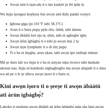
Awọn ami ti iṣọn-alọ ti o tan kaakiri ju ibi ipilẹ lọ
Wa itọju iṣoogun lẹsẹkẹsẹ fun awọn ami ikilọ pataki wọnyi:
Igbona giga (ju 101°F tabi 38.3°C)
Arun ti o buru pupọ pẹlu ríru, òtútù, tabi idamu
Awọn àbààtú lori oju rẹ, ẹhin, tabi ni agbegbe igbẹ
Awọn àrùn ìgbàgbọ́ ti o tobi ju awọn inṣi 2 lọ
Awọn iṣọn lymphatic ti o di rirẹ pupọ
Ti o ba ni àtọgbẹ, arun ọkan, tabi awọn ipo onibaje miiran
Má ṣe duro lati wa itọju ti o ba ni aniyan nipa iwuwo tabi itankale
akoran naa. Itọju ni kutukutu nigbagbogbo mu awọn abajade ti o dara
wa ati pe o le ṣe idiwọ awọn iṣoro ti o buru si.
Kini awọn iṣoro ti o ṣeeṣe ti awọn àbààtú
ati àrùn ìgbàgbọ́?
Lakoko ti ọpọlọpọ awọn àbààtú ati àrùn ìgbàgbọ́ máa sàn laisi awọn