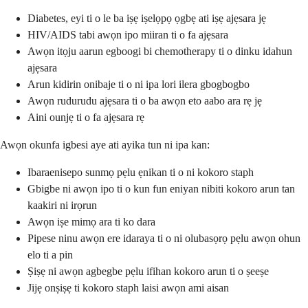
Diabetes, eyi ti o le ba iṣẹ iṣelọpọ ọgbẹ ati iṣẹ ajẹsara jẹ
HIV/AIDS tabi awọn ipo miiran ti o fa ajẹsara
Awọn itọju aarun egboogi bi chemotherapy ti o dinku idahun
ajẹsara
Arun kidirin onibaje ti o ni ipa lori ilera gbogbogbo
Awọn rudurudu ajẹsara ti o ba awọn eto aabo ara rẹ jẹ
Aini ounjẹ ti o fa ajẹsara rẹ
Awọn okunfa igbesi aye ati ayika tun ni ipa kan:
Ibaraenisepo sunmọ pẹlu ẹnikan ti o ni kokoro staph
Gbigbe ni awọn ipo ti o kun fun eniyan nibiti kokoro arun tan
kaakiri ni irọrun
Awọn iṣe mimọ ara ti ko dara
Pipese ninu awọn ere idaraya ti o ni olubasọrọ pẹlu awọn ohun
elo ti a pin
Ṣiṣẹ ni awọn agbegbe pẹlu ifihan kokoro arun ti o ṣeeṣe
Jijẹ onṣiṣẹ ti kokoro staph laisi awọn ami aisan