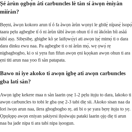
Ṣé àrùn ọgbọ́n àti carbuncles lè tàn sí àwọn ènìyàn
mìíràn?
Bẹẹni, àwọn kokoro arun tí ó fa àwọn àrùn wọnyi le gbilẹ̀ nípasẹ̀ ìsopọ̀
taara pẹlu agbegbe tí ó ni àrùn tàbí àwọn ohun tí ó ni àkóràn bíi asàá
tàbí aṣọ. Sibẹsibẹ, gbigbe kò ṣe laifọwọ́yi ati awọn iṣẹ́ mimọ́ ti o dara
dara dinku ewu naa. Pa agbegbe ti o ni àrùn mọ́, wẹ ọwọ́ rẹ
nigbagbogbo, ki o si yẹra fun fifun awọn ẹni kọọkan awọn ohun ti ara
ẹni titi arun naa yoo fi sàn patapata.
Bawo ni iye akoko ti awọn igbẹ ati awọn carbuncles
gba lati sàn?
Awọn igbẹ kekere maa n sàn laarin ọsẹ 1-2 pẹlu itọju to dara, lakoko ti
awọn carbuncles to tobi le gba ọsẹ 2-3 tabi diẹ sii. Akoko sisan naa da
lori iwọn arun naa, ilera gbogbogbo rẹ, ati bi o ṣe yara bẹrẹ itọju to yẹ.
Ọpọlọpọ awọn eniyan ṣakiyesi ilọsiwaju pataki laarin ọjọ diẹ ti arun
naa ba jade nipa ti ara tabi nipa iṣoogun.