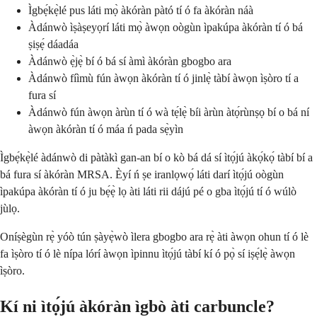
Ìgbẹ́kẹ̀lé pus láti mọ̀ àkóràn pàtó tí ó fa àkóràn náà
Àdánwò ìṣàṣeyọrí láti mọ̀ àwọn oògùn ìpakúpa àkóràn tí ó bá
ṣiṣẹ́ dáadáa
Àdánwò ẹ̀jẹ̀ bí ó bá sí àmì àkóràn gbogbo ara
Àdánwò fíìmù fún àwọn àkóràn tí ó jinlẹ̀ tàbí àwọn ìṣòro tí a
fura sí
Àdánwò fún àwọn àrùn tí ó wà tẹ́lẹ̀ bíi àrùn àtọ́rùnṣọ bí o bá ní
àwọn àkóràn tí ó máa ń pada sẹ̀yìn
Ìgbẹ́kẹ̀lé àdánwò di pàtàkì gan-an bí o kò bá dá sí ìtọ́jú àkọ́kọ́ tàbí bí a
bá fura sí àkóràn MRSA. Èyí ń ṣe iranlọwọ́ láti darí ìtọ́jú oògùn
ìpakúpa àkóràn tí ó ju bẹ́ẹ̀ lọ àti láti rii dájú pé o gba ìtọ́jú tí ó wúlò
jùlọ.
Oníṣègùn rẹ̀ yóò tún ṣàyẹ̀wò ìlera gbogbo ara rẹ̀ àti àwọn ohun tí ó lè
fa ìṣòro tí ó lè nípa lórí àwọn ìpinnu ìtọ́jú tàbí kí ó pọ̀ sí iṣẹ́lẹ̀ àwọn
ìṣòro.
Kí ni ìtọ́jú àkóràn ìgbò àti carbuncle?