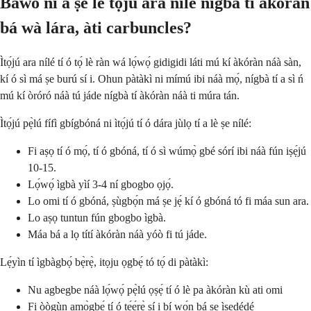
Báwo ni a ṣe lè tọ́jú ara nílé nígbà tí àkóràn
bá wà lára, àti carbuncles?
Ìtọ́jú ara nílé tí ó tọ́ lè ràn wá lọ́wọ́ gidigidi láti mú kí àkóràn náà sàn,
kí ó sì má ṣe burú sí i. Ohun pàtàkì ni mímú ibi náà mọ́, nígbà tí a sì ń
mú kí òróró náà tú jáde nígbà tí àkóràn náà ti múra tán.
Ìtọ́jú pẹ̀lú fífì gbígbóná ni ìtọ́jú tí ó dára jùlọ tí a lè ṣe nílé:
Fi aṣọ tí ó mọ́, tí ó gbóná, tí ó sì wúmọ̀ gbé sórí ibi náà fún iṣẹ́jú
10-15.
Lọ́wọ́ ìgbà yìí 3-4 ní gbogbo ọjọ́.
Lo omi tí ó gbóná, ṣùgbọ́n má ṣe jẹ́ kí ó gbóná tó fi máa sun ara.
Lo aṣọ tuntun fún gbogbo ìgbà.
Máa bá a lọ títí àkóràn náà yóò fi tú jáde.
Lẹ́yìn tí ìgbàgbọ́ bẹ̀rẹ̀, itọju ọgbẹ́ tó tọ́ di pàtàkì:
Nu agbegbe náà lọ́wọ́ pẹ̀lú ọṣẹ́ tí ó lè pa àkóràn kù ati omi
Fi òògùn amọ̀gbẹ́ tí ó tẹ́ẹ́rẹ̀ sí i bí wọ́n bá ṣe ìṣedédé