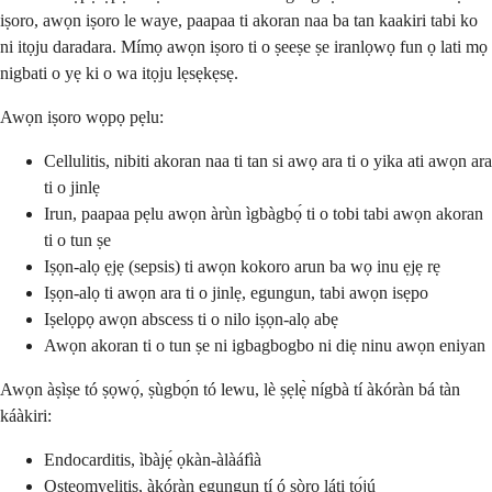
iṣoro, awọn iṣoro le waye, paapaa ti akoran naa ba tan kaakiri tabi ko
ni itọju daradara. Mímọ awọn iṣoro ti o ṣeeṣe ṣe iranlọwọ fun ọ lati mọ
nigbati o yẹ ki o wa itọju lẹsẹkẹsẹ.
Awọn iṣoro wọpọ pẹlu:
Cellulitis, nibiti akoran naa ti tan si awọ ara ti o yika ati awọn ara
ti o jinlẹ
Irun, paapaa pẹlu awọn àrùn ìgbàgbọ́ ti o tobi tabi awọn akoran
ti o tun ṣe
Iṣọn-alọ ẹjẹ (sepsis) ti awọn kokoro arun ba wọ inu ẹjẹ rẹ
Iṣọn-alọ ti awọn ara ti o jinlẹ, egungun, tabi awọn isẹpo
Iṣelọpọ awọn abscess ti o nilo iṣọn-alọ abẹ
Awọn akoran ti o tun ṣe ni igbagbogbo ni diẹ ninu awọn eniyan
Awọn àṣìṣe tó ṣọwọ́, ṣùgbọ́n tó lewu, lè ṣẹlẹ̀ nígbà tí àkóràn bá tàn
káàkiri:
Endocarditis, ìbàjẹ́ ọkàn-àlàáfìà
Osteomyelitis, àkóràn egungun tí ó ṣòro láti tọ́jú