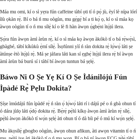
Máa mu omi, kí o sì yẹra fún caffeine tàbí ọti tí ó pọ̀ jù, èyí lè nípa lórí
ìlù ọkàn rẹ̀. Bí o bá ń mu oògùn, mu gẹ́gẹ́ bí a ti kọ́ ọ, kí o sì máa kọ
àwọn oògùn tí o ń mu sílẹ̀ kí o lè fi hàn àwọn ọ̀gbẹ́ni ìtọ́jú ilera.
Ṣọ́ra fún àwọn àmì àrùn rẹ̀, kí o sì máa kọ àwọn àkókò tí o bá rẹ̀wẹ̀sì,
gbàgbé, tàbí kíkùkù ẹ̀mí sílẹ̀. Ìsọfúnni yìí ń ràn dokita rẹ̀ lọ́wọ́ láti ṣe
àtúnṣe ètò ìtọ́jú rẹ̀. Má ṣe jáfara láti kan sí ẹgbẹ́ ìtọ́jú ilera rẹ̀ bí àwọn
àmì àrùn bá burú sí i tàbí bí àwọn tuntun bá ṣẹlẹ̀.
Báwo Ni O Ṣe Yẹ Kí O Ṣe Ìdánilójú Fún
Ìpàdé Rẹ̀ Pẹlu Dokita?
Ṣíṣe ìmúdájú fún ìpàdé rẹ̀ ń ràn ọ́ lọ́wọ́ láti rí i dájú pé o ń gbà ohun tí
ó dára jùlọ láti ọ̀dọ̀ dokita rẹ̀. Bẹ̀rẹ̀ pẹ̀lú kíkọ àwọn àmì àrùn rẹ̀ sílẹ̀,
pẹ̀lú àwọn àkókò tí wọ́n ṣẹlẹ̀ àti ohun tí ó dà bíi pé ó mú kí wọ́n ṣẹlẹ̀.
Mu àkọsílẹ̀ gbogbo oògùn, àwọn ohun afikun, àti awọn vitamin tí o ń
mu, pẹ̀lú iye àti àkókò tí o ń mu wọn. Bí o bá ní àwọn ECG tẹ́lẹ̀ tàbí