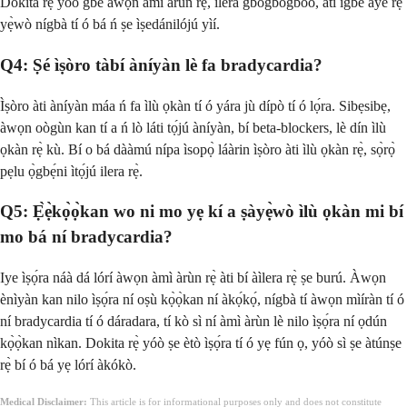
Dokita rẹ̀ yóò gbé àwọn àmì àrùn rẹ̀, ìlera gbogbogbòò, àti ìgbé ayé rẹ̀
yẹ̀wò nígbà tí ó bá ń ṣe ìṣedánilójú yìí.
Q4: Ṣé ìṣòro tàbí àníyàn lè fa bradycardia?
Ìṣòro àti àníyàn máa ń fa ìlù ọkàn tí ó yára jù dípò tí ó lọ́ra. Sibẹsibẹ,
àwọn oògùn kan tí a ń lò láti tọ́jú àníyàn, bí beta-blockers, lè dín ìlù
ọkàn rẹ̀ kù. Bí o bá dààmú nípa ìsopọ̀ láàrin ìṣòro àti ìlù ọkàn rẹ̀, sọ̀rọ̀
pẹlu ọ̀gbẹ́ni ìtọ́jú ilera rẹ̀.
Q5: Ẹ̀ẹ̀kọ̀ọ̀kan wo ni mo yẹ kí a ṣàyẹ̀wò ìlù ọkàn mi bí
mo bá ní bradycardia?
Iye ìṣọ́ra náà dá lórí àwọn àmì àrùn rẹ̀ àti bí àìlera rẹ̀ ṣe burú. Àwọn
ènìyàn kan nilo ìṣọ́ra ní oṣù kọ̀ọ̀kan ní àkọ́kọ́, nígbà tí àwọn mìíràn tí ó
ní bradycardia tí ó dáradara, tí kò sì ní àmì àrùn lè nilo ìṣọ́ra ní ọdún
kọ̀ọ̀kan nìkan. Dokita rẹ̀ yóò ṣe ètò ìṣọ́ra tí ó yẹ fún ọ, yóò sì ṣe àtúnṣe
rẹ̀ bí ó bá yẹ lórí àkókò.
Medical Disclaimer:
This article is for informational purposes only and does not constitute