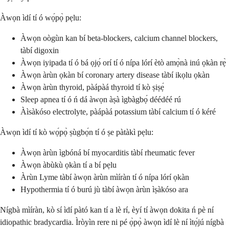
Àwọn ìdí tí ó wọ́pọ̀ pẹlu:
Àwọn oògùn kan bí beta-blockers, calcium channel blockers,
tàbí digoxin
Àwọn iyipada tí ó bá ọjọ́ orí tí ó nípa lórí ètò amọ̀nà inú ọkàn rẹ̀
Àwọn àrùn ọkàn bí coronary artery disease tàbí ikọlu ọkàn
Àwọn àrùn thyroid, pàápàá thyroid tí kò ṣiṣẹ́
Sleep apnea tí ó ń dá àwọn àṣà ìgbàgbọ́ déédéé rú
Àìsàkóso electrolyte, pàápàá potassium tàbí calcium tí ó kéré
Àwọn ìdí tí kò wọ́pọ̀ ṣùgbọ́n tí ó ṣe pàtàkì pẹlu:
Àwọn àrùn ìgbóná bí myocarditis tàbí rheumatic fever
Àwọn àbùkù ọkàn tí a bí pẹlu
Àrùn Lyme tàbí àwọn àrùn mìíràn tí ó nípa lórí ọkàn
Hypothermia tí ó burú jù tàbí àwọn àrùn ìṣàkóso ara
Nígbà mìíràn, kò sí ìdí pàtó kan tí a lè rí, èyí tí àwọn dokita ń pè ní
idiopathic bradycardia. Ìròyìn rere ni pé ọ̀pọ̀ àwọn ìdí lè ní ìtọ́jú nígbà