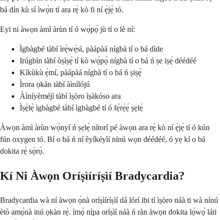
bá dín kù sí ìwọ̀n tí ara rẹ̀ kò fi ní ẹ̀jẹ̀ tó.
Eyi ni àwọn àmì àrùn tí ó wọ́pọ̀ jù tí o lè ní:
Ìgbàgbé tàbí ìrẹ̀wẹ̀sì, pàápàá nígbà tí o bá dìde
Irúgbìn tàbí òṣìṣẹ́ tí kò wọ́pọ̀ nígbà tí o bá ń ṣe iṣẹ́ déédéé
Kíkùkù ẹ̀mí, pàápàá nígbà tí o bá ń ṣiṣẹ́
Ìrora ọkàn tàbí àìnílójú
Àìníyèméjì tàbí ìṣòro ìṣàkóso ara
Ìṣẹ̀lẹ̀ ìgbàgbé tàbí ìgbàgbé tí ó fẹ́rẹ̀ẹ́ ṣẹlẹ̀
Àwọn àmì àrùn wọ̀nyí ń ṣẹlẹ̀ nítorí pé àwọn ara rẹ̀ kò ní ẹ̀jẹ̀ tí ó kún
fún oxygen tó. Bí o bá ń ní èyíkéyìí nínú wọn déédéé, ó yẹ kí o bá
dokita rẹ̀ sọ̀rọ̀.
Kí Ni Àwọn Oríṣìíríṣìí Bradycardia?
Bradycardia wà ní àwọn ọ̀nà oríṣìíríṣìí dá lórí ibi tí ìṣòro náà ti wà nínú
ètò amọ̀nà inú ọkàn rẹ̀. ìmọ̀ nípa oríṣìí náà ń ràn àwọn dokita lọ́wọ́ láti