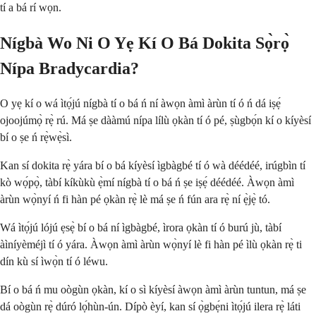
tí a bá rí wọn.
Nígbà Wo Ni O Yẹ Kí O Bá Dokita Sọ̀rọ̀
Nípa Bradycardia?
O yẹ kí o wá ìtọ́jú nígbà tí o bá ń ní àwọn àmì àrùn tí ó ń dá iṣẹ́
ojoojúmọ̀ rẹ̀ rú. Má ṣe dààmú nípa lílù ọkàn tí ó pé, ṣùgbọ́n kí o kíyèsí
bí o ṣe ń rẹ̀wẹ̀sì.
Kan sí dokita rẹ̀ yára bí o bá kíyèsí ìgbàgbé tí ó wà déédéé, irúgbìn tí
kò wọ́pọ̀, tàbí kíkùkù ẹ̀mí nígbà tí o bá ń ṣe iṣẹ́ déédéé. Àwọn àmì
àrùn wọ̀nyí ń fi hàn pé ọkàn rẹ̀ lè má ṣe ń fún ara rẹ̀ ní ẹ̀jẹ̀ tó.
Wá ìtọ́jú lójú ẹsẹ̀ bí o bá ní ìgbàgbé, ìrora ọkàn tí ó burú jù, tàbí
àìníyèméjì tí ó yára. Àwọn àmì àrùn wọ̀nyí lè fi hàn pé ìlù ọkàn rẹ̀ ti
dín kù sí ìwọ̀n tí ó léwu.
Bí o bá ń mu oògùn ọkàn, kí o sì kíyèsí àwọn àmì àrùn tuntun, má ṣe
dá oògùn rẹ̀ dúró lọ́hùn-ún. Dípò èyí, kan sí ọ̀gbẹ́ni ìtọ́jú ilera rẹ̀ láti