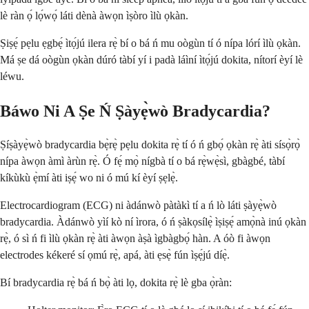
lè ràn ọ́ lọ́wọ́ láti dènà àwọn ìṣòro ìlù ọkàn.
Ṣiṣẹ́ pẹlu ẹgbẹ́ ìtọ́jú ilera rẹ̀ bí o bá ń mu oògùn tí ó nípa lórí ìlù ọkàn.
Má ṣe dá oògùn ọkàn dúró tàbí yí i padà láìní ìtọ́jú dokita, nítorí èyí lè
léwu.
Báwo Ni A Ṣe Ń Ṣàyẹ̀wò Bradycardia?
Ṣíṣàyẹ̀wò bradycardia bẹ̀rẹ̀ pẹlu dokita rẹ̀ tí ó ń gbọ́ ọkàn rẹ̀ àti sísọ̀rọ̀
nípa àwọn àmì àrùn rẹ̀. Ó fẹ́ mọ̀ nígbà tí o bá rẹ̀wẹ̀sì, gbàgbé, tàbí
kíkùkù ẹ̀mí àti iṣẹ́ wo ni ó mú kí èyí ṣẹlẹ̀.
Electrocardiogram (ECG) ni àdánwò pàtàkì tí a ń lò láti ṣàyẹ̀wò
bradycardia. Àdánwò yìí kò ní ìrora, ó ń ṣàkọsílẹ̀ ìṣiṣẹ́ amọ̀nà inú ọkàn
rẹ̀, ó sì ń fi ìlù ọkàn rẹ̀ àti àwọn àṣà ìgbàgbọ́ hàn. A óò fi àwọn
electrodes kékeré sí ọmú rẹ̀, apá, àti ẹsẹ̀ fún ìṣẹ́jú díẹ̀.
Bí bradycardia rẹ̀ bá ń bọ̀ àti lọ, dokita rẹ̀ lè gba ọ̀ràn: