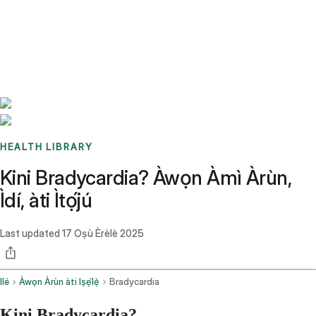
Benchmarks
Stories
FAQ
Sign up / Log in
HEALTH LIBRARY
Kini Bradycardia? Àwọn Àmì Àrùn,
Ìdí, àti Ìtọ́jú
Last updated
17 Oṣù Èrèlè 2025
Ilé
Àwọn Àrùn àti Iṣẹ́lẹ̀
Bradycardia
Kini Bradycardia?