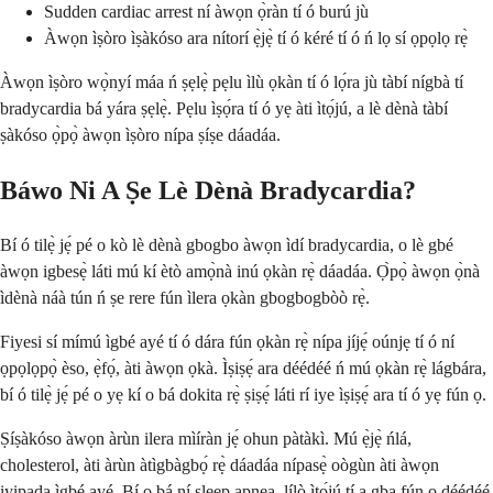
Sudden cardiac arrest ní àwọn ọ̀ràn tí ó burú jù
Àwọn ìṣòro ìṣàkóso ara nítorí ẹ̀jẹ̀ tí ó kéré tí ó ń lọ sí ọpọlọ rẹ̀
Àwọn ìṣòro wọ̀nyí máa ń ṣẹlẹ̀ pẹlu ìlù ọkàn tí ó lọ́ra jù tàbí nígbà tí
bradycardia bá yára ṣẹlẹ̀. Pẹlu ìṣọ́ra tí ó yẹ àti ìtọ́jú, a lè dènà tàbí
ṣàkóso ọ̀pọ̀ àwọn ìṣòro nípa ṣíṣe dáadáa.
Báwo Ni A Ṣe Lè Dènà Bradycardia?
Bí ó tilẹ̀ jẹ́ pé o kò lè dènà gbogbo àwọn ìdí bradycardia, o lè gbé
àwọn igbesẹ̀ láti mú kí ètò amọ̀nà inú ọkàn rẹ̀ dáadáa. Ọ̀pọ̀ àwọn ọ̀nà
ìdènà náà tún ń ṣe rere fún ìlera ọkàn gbogbogbòò rẹ̀.
Fiyesi sí mímú ìgbé ayé tí ó dára fún ọkàn rẹ̀ nípa jíjẹ́ oúnjẹ tí ó ní
ọpọlọpọ̀ èso, ẹ̀fọ́, àti àwọn ọkà. Ìṣiṣẹ́ ara déédéé ń mú ọkàn rẹ̀ lágbára,
bí ó tilẹ̀ jẹ́ pé o yẹ kí o bá dokita rẹ̀ ṣiṣẹ́ láti rí iye ìṣiṣẹ́ ara tí ó yẹ fún ọ.
Ṣíṣàkóso àwọn àrùn ilera mìíràn jẹ́ ohun pàtàkì. Mú ẹ̀jẹ̀ ńlá,
cholesterol, àti àrùn àtìgbàgbọ́ rẹ̀ dáadáa nípasẹ̀ oògùn àti àwọn
iyipada ìgbé ayé. Bí o bá ní sleep apnea, lílò ìtọ́jú tí a gba fún ọ déédéé