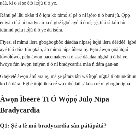
náà, kí o sì ṣe ètò ìtọ́jú tí ó yẹ.
Rántí pé lílù ọkàn tí ó lọ́ra kò túmọ̀ sí pé o ní ìṣòro tí ó burú jù. Ọ̀pọ̀
ènìyàn tí ó ní bradycardia ń gbé ìgbé ayé tí ó níṣiṣẹ́, tí ó sì kún fún
ìdùnnú pẹlu ìtọ́jú tí ó yẹ àti ìṣọ́ra.
Fiyesi sí mímú ìlera gbogbogbòò dáadáa nípasẹ̀ ìtọ́jú ilera déédéé, ìgbé
ayé tí ó dára fún ọkàn, àti mímọ̀ nípa àìlera rẹ̀. Pẹlu àwọn ọ̀nà ìtọ́jú
lọ́wọ́lọ́wọ́, pẹ̀lú àwọn pacemakers tí ó ṣiṣẹ́ dáadáa nígbà tí ó bá yẹ,
ìwòye fún àwọn ènìyàn tí ó ní bradycardia máa ń dára gan-an.
Gbẹ́kẹ̀lé àwọn àmì ara rẹ̀, má ṣe jáfara láti wá ìtọ́jú nígbà tí ohunkóhun
kò bá dára. Ẹgbẹ́ ìtọ́jú ilera rẹ̀ wà níbẹ̀ láti ṣàkóso rẹ̀ ní gbogbo ìgbà.
Àwọn Ìbéèrè Tí Ó Wọ́pọ̀ Jùlọ Nípa
Bradycardia
Q1: Ṣé a lè mú bradycardia sàn pátápátá?