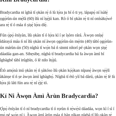
Bradycardia ni ìgbà tí ọkàn rẹ̀ ń lù lọ́ra ju bí ó ti yẹ, lápapọ̀ ní ìsàlẹ̀
ọgọ́rùn-ún mẹ́fà (60) ìlù ní ìṣẹ́jú kan. Rò ó bí ọkàn rẹ̀ ti ní onísàkọ́wé
ara rẹ̀ tí ó máa ń ṣiṣẹ́ lọ́ra díẹ̀.
Fún ọ̀pọ̀ ènìyàn, ìlù ọkàn tí ó lọ́ra kì í ṣe ìṣòro rárá. Àwọn oníṣẹ́
ìdárayá máa ń ní ìlù ọkàn ní àwọn ọgọ́rùn-ún mẹ́rin (40) tàbí ọgọ́rùn-
ún márùn-ún (50) nígbà tí wọ́n bá ń sinmi nítorí pé ọkàn wọn ṣiṣẹ́
dáadáa gan-an. Sibẹsibẹ, nígbà tí bradycardia bá fa àwọn àmì bí
ìgbàgbé tàbí irúgbìn, ó lè nilo ìtọ́jú.
Ètò amọ̀nà inú ọkàn rẹ̀ ń ṣàkóso ìlù ọkàn kọ̀ọ̀kan nípasẹ̀ àwọn sẹ́ẹ̀lì
àkànṣe tí ń ṣe àwọn àmì ìgbàgbọ́. Nígbà tí ètò yìí bá dàrú, ọkàn rẹ̀ lè lù
lọ́ra jù láti fún ara rẹ̀ ní ẹ̀jẹ̀ tó.
Kí Ni Àwọn Àmì Àrùn Bradycardia?
Ọ̀pọ̀ ènìyàn tí ó ní bradycardia tí ó rọrùn ń rẹ̀wẹ̀sì dáadáa, wọn kì í sì í
mọ̀ pé wọ́n ní i. Àwọn àmì àrùn máa ń hàn nìkan nígbà tí ìlù ọkàn rẹ̀