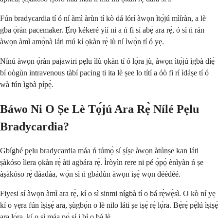
Fún bradycardia tí ó ní àmì àrùn tí kò dá lórí àwọn ìtọ́jú mìíràn, a lè
gba ọ̀ràn pacemaker. Ẹ̀rọ kékeré yìí ni a ń fi sí abẹ́ ara rẹ̀, ó sì ń rán
àwọn àmì amọ̀nà láti mú kí ọkàn rẹ̀ lù ní ìwọ̀n tí ó yẹ.
Nínú àwọn ọ̀ràn pajawiri pẹlu ìlù ọkàn tí ó lọ́ra jù, àwọn ìtọ́jú ìgbà díẹ̀
bí oògùn intravenous tàbí pacing ti ita lè ṣee lo títí a óò fi rí ìdáṣe tí ó
wà fún ìgbà pípẹ̀.
Báwo Ni O Ṣe Lè Tọ́jú Ara Rẹ̀ Nílé Pẹlu
Bradycardia?
Gbígbé pẹlu bradycardia máa ń túmọ̀ sí ṣíṣe àwọn àtúnṣe kan láti
ṣàkóso ìlera ọkàn rẹ̀ àti agbára rẹ̀. Ìròyìn rere ni pé ọ̀pọ̀ ènìyàn ń ṣe
àṣàkóso rẹ̀ dáadáa, wọ́n sì ń gbádùn àwọn iṣẹ́ wọn déédéé.
Fiyesi sí àwọn àmì ara rẹ̀, kí o sì sinmi nígbà tí o bá rẹ̀wẹ̀sì. O kò ní yẹ
kí o yẹra fún ìṣiṣẹ́ ara, ṣùgbọ́n o lè nilo láti ṣe iṣẹ́ rẹ̀ lọ́ra. Bẹ̀rẹ̀ pẹ̀lú ìṣiṣẹ́
ara lọ́ra, kí o sì máa pọ̀ sí i bí o bá lè.