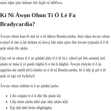
sọ̀rọ̀ nípa ṣíṣe àtúnṣe ètò ìtọ́jú rẹ̀ láìléwu.
Kí Ni Àwọn Ohun Tí Ó Lè Fa
Bradycardia?
Àwọn ohun kan lè mú kí o ní àìlera Bradycardia. ìmọ̀ nípa àwọn ohun
wọ̀nyí ń ràn ọ́ àti dokita rẹ̀ lọ́wọ́ láti máa ṣọ́ra fún àwọn iyipada tí ó lè
ṣẹlẹ̀ nínú ìlù ọkàn.
Ọjọ́ orí ni ohun tí ó ṣe pàtàkì jùlọ tí ó lè fa i, nítorí pé ètò amọ̀nà inú
ọkàn rẹ̀ máa ń yí padà nígbà tí o bá ń dàgbà. Àwọn ènìyàn tí ó ju
ọgọ́rùn-ún mẹ́fà (65) lọ́dún ni ó lè ní Bradycardia, bí ó tilẹ̀ jẹ́ pé ó lè
ṣẹlẹ̀ ní ọjọ́ orí èyíkéyìí.
Àwọn ohun mìíràn tí ó ṣe pàtàkì pẹlu:
Lílo oògùn tí ó ń dín ìlù ọkàn kù
Lílọ́ àrùn ọkàn tàbí ṣíṣe abẹ̀ ọkàn tẹ́lẹ̀
Ẹ̀jẹ̀ ńlá tàbí àrùn àtìgbàgbọ́