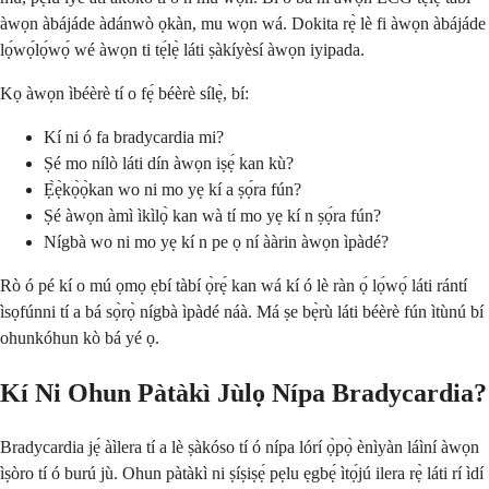
àwọn àbájáde àdánwò ọkàn, mu wọn wá. Dokita rẹ̀ lè fi àwọn àbájáde
lọ́wọ́lọ́wọ́ wé àwọn ti tẹ́lẹ̀ láti ṣàkíyèsí àwọn iyipada.
Kọ àwọn ìbéèrè tí o fẹ́ béèrè sílẹ̀, bí:
Kí ni ó fa bradycardia mi?
Ṣé mo nílò láti dín àwọn iṣẹ́ kan kù?
Ẹ̀ẹ̀kọ̀ọ̀kan wo ni mo yẹ kí a ṣọ́ra fún?
Ṣé àwọn àmì ìkìlọ̀ kan wà tí mo yẹ kí n ṣọ́ra fún?
Nígbà wo ni mo yẹ kí n pe ọ ní ààrin àwọn ìpàdé?
Rò ó pé kí o mú ọmọ ẹbí tàbí ọ̀rẹ́ kan wá kí ó lè ràn ọ́ lọ́wọ́ láti rántí
ìsọfúnni tí a bá sọ̀rọ̀ nígbà ìpàdé náà. Má ṣe bẹ̀rù láti béèrè fún ìtùnú bí
ohunkóhun kò bá yé ọ.
Kí Ni Ohun Pàtàkì Jùlọ Nípa Bradycardia?
Bradycardia jẹ́ àìlera tí a lè ṣàkóso tí ó nípa lórí ọ̀pọ̀ ènìyàn láìní àwọn
ìṣòro tí ó burú jù. Ohun pàtàkì ni ṣíṣiṣẹ́ pẹlu ẹgbẹ́ ìtọ́jú ilera rẹ̀ láti rí ìdí