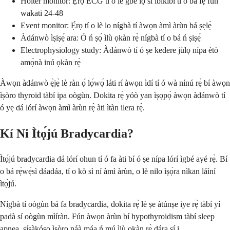
Holter monitor: Ẹ̀rọ ECG tí o lè gbé lọ sí ibikíbi tí o bá fẹ́ fún
wakati 24-48
Event monitor: Ẹ̀rọ tí o lè lo nígbà tí àwọn àmì àrùn bá ṣẹlẹ̀
Àdánwò ìṣiṣẹ́ ara: Ó ń ṣọ́ ìlù ọkàn rẹ̀ nígbà tí o bá ń ṣiṣẹ́
Electrophysiology study: Àdánwò tí ó ṣe kedere jùlọ nípa ètò
amọ̀nà inú ọkàn rẹ̀
Àwọn àdánwò ẹ̀jẹ̀ lè ràn ọ́ lọ́wọ́ láti rí àwọn ìdí tí ó wà nínú rẹ̀ bí àwọn
ìṣòro thyroid tàbí ipa oògùn. Dokita rẹ̀ yóò yan ìṣọpọ̀ àwọn àdánwò tí
ó yẹ dá lórí àwọn àmì àrùn rẹ̀ àti ìtàn ilera rẹ̀.
Kí Ni Ìtọ́jú Bradycardia?
Ìtọ́jú bradycardia dá lórí ohun tí ó fa àti bí ó ṣe nípa lórí ìgbé ayé rẹ̀. Bí
o bá rẹ̀wẹ̀sì dáadáa, tí o kò sì ní àmì àrùn, o lè nilo ìṣọ́ra nìkan láìní
ìtọ́jú.
Nígbà tí oògùn bá fa bradycardia, dokita rẹ̀ lè ṣe àtúnṣe iye rẹ̀ tàbí yí
padà sí oògùn mìíràn. Fún àwọn àrùn bí hypothyroidism tàbí sleep
apnea, ṣíṣàkóso ìṣòro náà máa ń mú ìlù ọkàn rẹ̀ dára sí i.