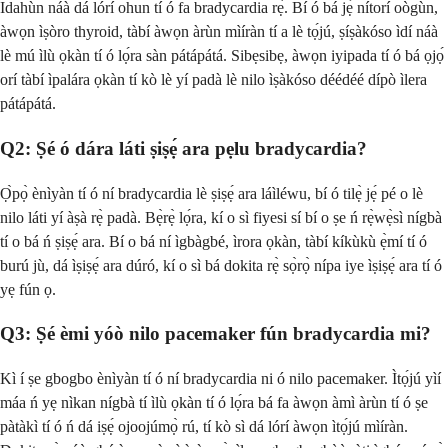
Idahùn náà dá lórí ohun tí ó fa bradycardia rẹ̀. Bí ó bá jẹ́ nítorí oògùn,
àwọn ìṣòro thyroid, tàbí àwọn àrùn mìíràn tí a lè tọ́jú, ṣíṣàkóso ìdí náà
lè mú ìlù ọkàn tí ó lọ́ra sàn pátápátá. Sibẹsibẹ, àwọn iyipada tí ó bá ọjọ́
orí tàbí ìpalára ọkàn tí kò lè yí padà lè nilo ìṣàkóso déédéé dípò ìlera
pátápátá.
Q2: Ṣé ó dára láti ṣiṣẹ́ ara pẹlu bradycardia?
Ọ̀pọ̀ ènìyàn tí ó ní bradycardia lè ṣiṣẹ́ ara láìléwu, bí ó tilẹ̀ jẹ́ pé o lè
nilo láti yí àṣà rẹ̀ padà. Bẹ̀rẹ̀ lọ́ra, kí o sì fiyesi sí bí o ṣe ń rẹ̀wẹ̀sì nígbà
tí o bá ń ṣiṣẹ́ ara. Bí o bá ní ìgbàgbé, ìrora ọkàn, tàbí kíkùkù ẹ̀mí tí ó
burú jù, dá ìṣiṣẹ́ ara dúró, kí o sì bá dokita rẹ̀ sọ̀rọ̀ nípa iye ìṣiṣẹ́ ara tí ó
yẹ fún ọ.
Q3: Ṣé èmi yóò nilo pacemaker fún bradycardia mi?
Kì í ṣe gbogbo ènìyàn tí ó ní bradycardia ni ó nilo pacemaker. Ìtọ́jú yìí
máa ń yẹ nìkan nígbà tí ìlù ọkàn tí ó lọ́ra bá fa àwọn àmì àrùn tí ó ṣe
pàtàkì tí ó ń dá iṣẹ́ ojoojúmọ̀ rú, tí kò sì dá lórí àwọn ìtọ́jú mìíràn.