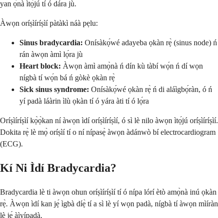
yan ọ̀nà ìtọ́jú tí ó dára jù.
Àwọn oríṣìíríṣìí pàtàkì náà pẹlu:
Sinus bradycardia:
Onísàkọ́wé adayeba ọkàn rẹ̀ (sinus node) ń
rán àwọn àmì lọ́ra jù
Heart block:
Àwọn àmì amọ̀nà ń dín kù tàbí wọ́n ń dí wọn
nígbà tí wọ́n bá ń gòkè ọkàn rẹ̀
Sick sinus syndrome:
Onísàkọ́wé ọkàn rẹ̀ ń di aláìgbọ́ràn, ó ń
yí padà láàrin ìlù ọkàn tí ó yára àti tí ó lọ́ra
Oríṣìíríṣìí kọ̀ọ̀kan ní àwọn ìdí oríṣìíríṣìí, ó sì lè nilo àwọn ìtọ́jú oríṣìíríṣìí.
Dokita rẹ̀ lè mọ̀ oríṣìí tí o ní nípasẹ̀ àwọn àdánwò bí electrocardiogram
(ECG).
Kí Ni Ìdí Bradycardia?
Bradycardia lè ti àwọn ohun oríṣìíríṣìí tí ó nípa lórí ètò amọ̀nà inú ọkàn
rẹ̀. Àwọn ìdí kan jẹ́ ìgbà díẹ̀ tí a sì lè yí wọn padà, nígbà tí àwọn mìíràn
lè jẹ́ àìyípadà.