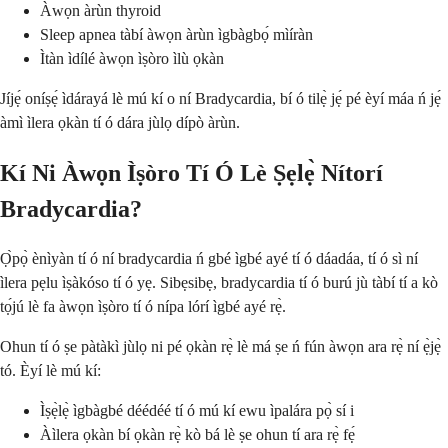
Àwọn àrùn thyroid
Sleep apnea tàbí àwọn àrùn ìgbàgbọ́ mìíràn
Ìtàn ìdílé àwọn ìṣòro ìlù ọkàn
Jíjẹ́ oníṣẹ́ ìdárayá lè mú kí o ní Bradycardia, bí ó tilẹ̀ jẹ́ pé èyí máa ń jẹ́
àmì ìlera ọkàn tí ó dára jùlọ dípò àrùn.
Kí Ni Àwọn Ìṣòro Tí Ó Lè Ṣẹlẹ̀ Nítorí
Bradycardia?
Ọ̀pọ̀ ènìyàn tí ó ní bradycardia ń gbé ìgbé ayé tí ó dáadáa, tí ó sì ní
ìlera pẹlu ìṣàkóso tí ó yẹ. Sibẹsibẹ, bradycardia tí ó burú jù tàbí tí a kò
tọ́jú lè fa àwọn ìṣòro tí ó nípa lórí ìgbé ayé rẹ̀.
Ohun tí ó ṣe pàtàkì jùlọ ni pé ọkàn rẹ̀ lè má ṣe ń fún àwọn ara rẹ̀ ní ẹ̀jẹ̀
tó. Èyí lè mú kí:
Ìṣẹ̀lẹ̀ ìgbàgbé déédéé tí ó mú kí ewu ìpalára pọ̀ sí i
Àìlera ọkàn bí ọkàn rẹ̀ kò bá lè ṣe ohun tí ara rẹ̀ fẹ́