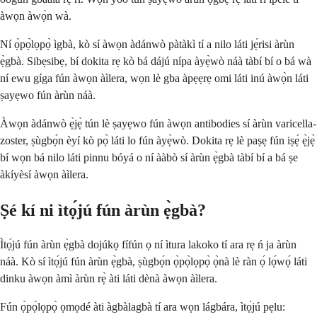
àwọn àwọ̀n wà.
Ní ọ̀pọ̀lọpọ̀ ìgbà, kò sí àwọn àdánwò pàtàkì tí a nilo láti jẹ́risi àrùn
ẹ̀gbà. Sibẹsibẹ, bí dokita rẹ kò bá dájú nípa àyẹ̀wò náà tàbí bí o bá wà
ní ewu gíga fún àwọn àìlera, wọn lè gba àpẹẹrẹ omi láti inú àwọ̀n láti
ṣayẹwo fún àrùn náà.
Àwọn àdánwò ẹ̀jẹ̀ tún lè ṣayẹwo fún àwọn antibodies sí àrùn varicella-
zoster, ṣùgbọ́n èyí kò pọ̀ láti lo fún àyẹ̀wò. Dokita rẹ lè paṣẹ fún iṣẹ́ ẹ̀jẹ̀
bí wọn bá nilo láti pinnu bóyá o ní ààbò sí àrùn ẹ̀gbà tàbí bí a bá ṣe
àkíyèsí àwọn àìlera.
Ṣé kí ni ìtọ́jú fún àrùn ẹ̀gbà?
Ìtọ́jú fún àrùn ẹ̀gbà dojúkọ fífún ọ ní ìtura lakoko tí ara rẹ ń ja àrùn
náà. Kò sí ìtọ́jú fún àrùn ẹ̀gbà, ṣùgbọ́n ọ̀pọ̀lọpọ̀ ọ̀nà lè ràn ọ́ lọ́wọ́ láti
dinku àwọn àmì àrùn rẹ̀ àti láti dènà àwọn àìlera.
Fún ọ̀pọ̀lọpọ̀ ọmọdé àti àgbàlagbà tí ara wọn lágbára, ìtọ́jú pẹlu: