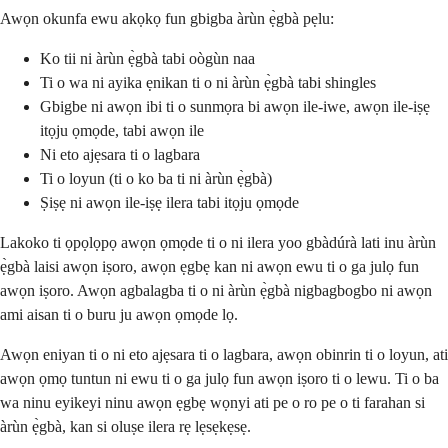
Awọn okunfa ewu akọkọ fun gbigba àrùn ẹ̀gbà pẹlu:
Ko tii ni àrùn ẹ̀gbà tabi oògùn naa
Ti o wa ni ayika ẹnikan ti o ni àrùn ẹ̀gbà tabi shingles
Gbigbe ni awọn ibi ti o sunmọra bi awọn ile-iwe, awọn ile-iṣẹ
itọju ọmọde, tabi awọn ile
Ni eto ajẹsara ti o lagbara
Ti o loyun (ti o ko ba ti ni àrùn ẹ̀gbà)
Ṣiṣẹ ni awọn ile-iṣẹ ilera tabi itọju ọmọde
Lakoko ti ọpọlọpọ awọn ọmọde ti o ni ilera yoo gbàdúrà lati inu àrùn
ẹ̀gbà laisi awọn iṣoro, awọn ẹgbẹ kan ni awọn ewu ti o ga julọ fun
awọn iṣoro. Awọn agbalagba ti o ni àrùn ẹ̀gbà nigbagbogbo ni awọn
ami aisan ti o buru ju awọn ọmọde lọ.
Awọn eniyan ti o ni eto ajẹsara ti o lagbara, awọn obinrin ti o loyun, ati
awọn ọmọ tuntun ni ewu ti o ga julọ fun awọn iṣoro ti o lewu. Ti o ba
wa ninu eyikeyi ninu awọn ẹgbẹ wọnyi ati pe o ro pe o ti farahan si
àrùn ẹ̀gbà, kan si oluṣe ilera rẹ lẹsẹkẹsẹ.