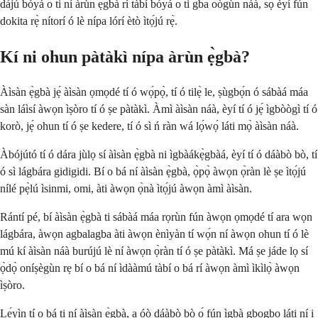
dájú bóyá o ti ní àrùn ẹ̀gbà rí tàbí bóyá o ti gba oògùn náà, sọ èyí fún
dokita rẹ̀ nítorí ó lè nípa lórí ètò ìtọ́jú rẹ̀.
Kí ni ohun pàtàkì nípa àrùn ẹ̀gbà?
Àìsàn ẹ̀gbà jẹ́ àìsàn ọmọdé tí ó wọ́pọ̀, tí ó tilẹ̀ le, ṣùgbọ́n ó sábàá máa
sàn láìsí àwọn ìṣòro tí ó ṣe pàtàkì. Àmì àìsàn náà, èyí tí ó jẹ́ ìgbòògì tí ó
korò, jẹ́ ohun tí ó ṣe kedere, tí ó sì ń ràn wá lọ́wọ́ láti mọ̀ àìsàn náà.
Àbójútó tí ó dára jùlọ sí àìsàn ẹ̀gbà ni ìgbàákẹ̀gbàá, èyí tí ó dáàbò bò, tí
ó sì lágbára gidigidi. Bí o bá ní àìsàn ẹ̀gbà, ọ̀pọ̀ àwọn ọ̀ràn lè ṣe ìtọ́jú
nílé pẹ̀lú ìsinmi, omi, àti àwọn ọ̀nà ìtọ́jú àwọn àmì àìsàn.
Rántí pé, bí àìsàn ẹ̀gbà ti sábàá máa rọrùn fún àwọn ọmọdé tí ara wọn
lágbára, àwọn agbalagba àti àwọn ènìyàn tí wọ́n ní àwọn ohun tí ó lè
mú kí àìsàn náà burújú lè ní àwọn ọ̀ràn tí ó ṣe pàtàkì. Má ṣe jáde lọ sí
ọ̀dọ̀ oníṣègùn rẹ bí o bá ní ìdààmú tàbí o bá rí àwọn àmì ìkìlọ̀ àwọn
ìṣòro.
Lẹ́yìn tí o bá ti ní àìsàn ẹ̀gbà, a óò dáàbò bò ọ́ fún ìgbà gbogbo láti ní i