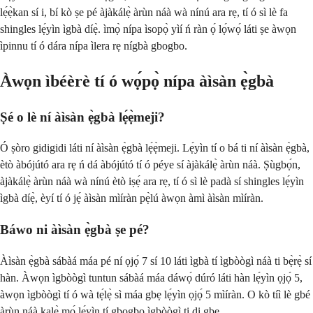
lẹ́ẹ̀kan sí i, bí kò ṣe pé àjàkálẹ̀ àrùn náà wà nínú ara rẹ, tí ó sì lè fa
shingles lẹ́yìn ìgbà díẹ̀. ìmọ̀ nípa ìsopọ̀ yìí ń ràn ọ́ lọ́wọ́ láti ṣe àwọn
ìpinnu tí ó dára nípa ìlera rẹ nígbà gbogbo.
Àwọn ìbéèrè tí ó wọ́pọ̀ nípa àìsàn ẹ̀gbà
Ṣé o lè ní àìsàn ẹ̀gbà lẹ́ẹ̀meji?
Ó ṣòro gidigidi láti ní àìsàn ẹ̀gbà lẹ́ẹ̀meji. Lẹ́yìn tí o bá ti ní àìsàn ẹ̀gbà,
ètò àbójútó ara rẹ ń dá àbójútó tí ó péye sí àjàkálẹ̀ àrùn náà. Ṣùgbọ́n,
àjàkálẹ̀ àrùn náà wà nínú ètò iṣẹ́ ara rẹ, tí ó sì lè padà sí shingles lẹ́yìn
ìgbà díẹ̀, èyí tí ó jẹ́ àìsàn mìíràn pẹ̀lú àwọn àmì àìsàn mìíràn.
Báwo ni àìsàn ẹ̀gbà ṣe pé?
Àìsàn ẹ̀gbà sábàá máa pé ní ọjọ́ 7 sí 10 láti ìgbà tí ìgbòògì náà ti bẹ̀rẹ̀ sí
hàn. Àwọn ìgbòògì tuntun sábàá máa dáwọ́ dúró láti hàn lẹ́yìn ọjọ́ 5,
àwọn ìgbòògì tí ó wà tẹ́lẹ̀ sì máa gbẹ lẹ́yìn ọjọ́ 5 mìíràn. O kò tíì lè gbé
àrùn náà kalẹ̀ mọ́ lẹ́yìn tí gbogbo ìgbòògì ti di gbẹ.