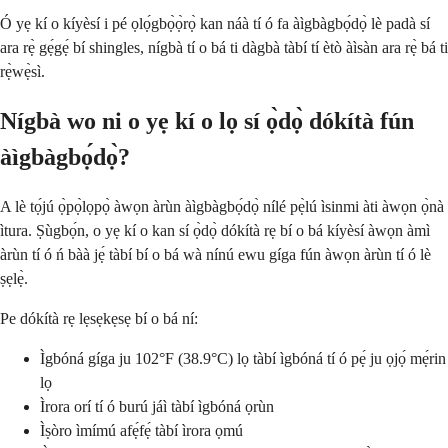
Ó yẹ kí o kíyèsí i pé ọlọ́gbọ̀ọ̀rọ̀ kan náà tí ó fa àìgbàgbọ́dọ̀ lè padà sí
ara rẹ̀ gẹ́gẹ́ bí shingles, nígbà tí o bá ti dàgbà tàbí tí ètò àìsàn ara rẹ̀ bá ti
rẹ̀wẹ̀sì.
Nígbà wo ni o yẹ kí o lọ sí ọ̀dọ̀ dókítà fún
àìgbàgbọ́dọ̀?
A lè tọ́jú ọ̀pọ̀lọpọ̀ àwọn àrùn àìgbàgbọ́dọ̀ nílé pẹ̀lú ìsinmi àti àwọn ọ̀nà
ìtura. Ṣùgbọ́n, o yẹ kí o kan sí ọ̀dọ̀ dókítà rẹ bí o bá kíyèsí àwọn àmì
àrùn tí ó ń bàà jẹ́ tàbí bí o bá wà nínú ewu gíga fún àwọn àrùn tí ó lè
ṣẹlẹ̀.
Pe dókítà rẹ lẹsẹkẹsẹ bí o bá ní:
Ìgbóná gíga ju 102°F (38.9°C) lọ tàbí ìgbóná tí ó pẹ́ ju ọjọ́ mẹ́rin
lọ
Ìrora orí tí ó burú jáì tàbí ìgbóná ọrùn
Ìṣòro ìmímú afẹ́fẹ́ tàbí ìrora ọmú