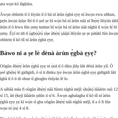
ara wọn kò lágbára.
Àwọn obìnrin tí ó lóyún tí ó bá ní àrùn ẹ̀gbà ẹyẹ ní àwọn ewu afikun,
pẹlu àwọn àṣìṣe ìbí tí ó ṣeé ṣe bí wọ́n bá ní àrùn náà ní ìbẹ̀rẹ̀ ìlóyún tàbí
àrùn tí ó lewu fún ọmọ tuntun bí wọ́n bá ní àrùn náà nígbà tí wọ́n fẹ́ bí
ọmọ. Èyí ni idi tí ọ̀gbọ̀ọ̀rọ̀ ṣíṣe àbẹ̀rẹ̀ ṣáájú ìlóyún ṣe ṣe pàtàkì fún àwọn
obìnrin tí kò tíì ní àrùn ẹ̀gbà ẹyẹ.
Báwo ni a ṣe lè dènà àrùn ẹ̀gbà ẹyẹ?
Oògùn àbẹ̀rẹ̀ àrùn ẹ̀gbà ẹyẹ ni ọ̀nà tí ó dára jùlọ láti dènà àrùn yìí. Ó
ṣeé gbẹ́kẹ̀ lé gidigidi, ó sì ti dinku iye àwọn àrùn ẹ̀gbà ẹyẹ gidigidi láti
ìgbà tí ó ti di ohun tí gbogbo ènìyàn lè lo.
A sábàà máa fi oògùn àbẹ̀rẹ̀ náà fúnni nígbà méjì: ẹ̀kọ̀kọ̀ láààrin oṣù 12
sí 15, àti ẹ̀kejì láààrin ọdún 4 sí 6. Àwọn agbalagba tí kò tíì ní àrùn
ẹ̀gbà ẹyẹ yẹ kí wọ́n sì gba oògùn àbẹ̀rẹ̀ náà nígbà méjì, tí a ó fi fún
wọn ní ọ̀sẹ̀ 4 sí 8.