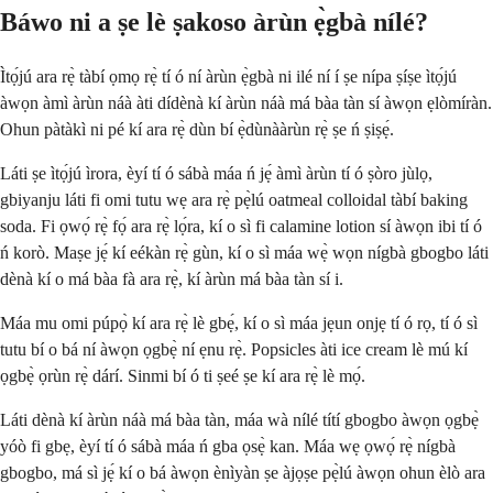
Báwo ni a ṣe lè ṣakoso àrùn ẹ̀gbà nílé?
Ìtọ́jú ara rẹ̀ tàbí ọmọ rẹ̀ tí ó ní àrùn ẹ̀gbà ni ilé ní í ṣe nípa ṣíṣe ìtọ́jú
àwọn àmì àrùn náà àti dídènà kí àrùn náà má bàa tàn sí àwọn ẹlòmíràn.
Ohun pàtàkì ni pé kí ara rẹ̀ dùn bí ẹ̀dùnààrùn rẹ̀ ṣe ń ṣiṣẹ́.
Láti ṣe ìtọ́jú ìrora, èyí tí ó sábà máa ń jẹ́ àmì àrùn tí ó ṣòro jùlọ,
gbiyanju láti fi omi tutu wẹ ara rẹ̀ pẹ̀lú oatmeal colloidal tàbí baking
soda. Fi ọwọ́ rẹ̀ fọ́ ara rẹ̀ lọ́ra, kí o sì fi calamine lotion sí àwọn ibi tí ó
ń korò. Maṣe jẹ́ kí eékàn rẹ̀ gùn, kí o sì máa wẹ̀ wọn nígbà gbogbo láti
dènà kí o má bàa fà ara rẹ̀, kí àrùn má bàa tàn sí i.
Máa mu omi púpọ̀ kí ara rẹ̀ lè gbẹ́, kí o sì máa jẹun onjẹ tí ó rọ, tí ó sì
tutu bí o bá ní àwọn ọgbẹ̀ ní ẹnu rẹ̀. Popsicles àti ice cream lè mú kí
ọgbẹ̀ ọrùn rẹ̀ dárí. Sinmi bí ó ti ṣeé ṣe kí ara rẹ̀ lè mọ́.
Láti dènà kí àrùn náà má bàa tàn, máa wà nílé títí gbogbo àwọn ọgbẹ̀
yóò fi gbẹ, èyí tí ó sábà máa ń gba ọsẹ̀ kan. Máa wẹ ọwọ́ rẹ̀ nígbà
gbogbo, má sì jẹ́ kí o bá àwọn ènìyàn ṣe àjọṣe pẹ̀lú àwọn ohun èlò ara