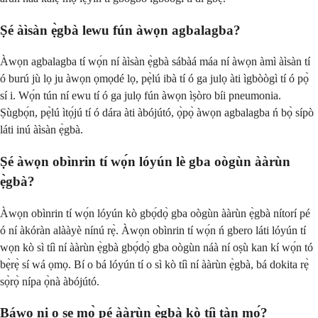
Ṣé àìsàn ẹ̀gbà lewu fún àwọn agbalagba?
Àwọn agbalagba tí wọ́n ní àìsàn ẹ̀gbà sábàá máa ní àwọn àmì àìsàn tí
ó burú jù lọ ju àwọn ọmọdé lọ, pẹ̀lú ibà tí ó ga julọ àti ìgbòògì tí ó pọ̀
sí i. Wọ́n tún ní ewu tí ó ga julọ fún àwọn ìṣòro bíi pneumonia.
Ṣùgbọ́n, pẹ̀lú ìtọ́jú tí ó dára àti àbójútó, ọ̀pọ̀ àwọn agbalagba ń bọ̀ sípò
láti inú àìsàn ẹ̀gbà.
Ṣé àwọn obìnrin tí wọ́n lóyún lè gba oògùn ààrùn
ẹ̀gbà?
Àwọn obìnrin tí wọ́n lóyún kò gbọ́dọ̀ gba oògùn ààrùn ẹ̀gbà nítorí pé
ó ní àkóràn alààyè nínú rẹ̀. Àwọn obìnrin tí wọ́n ń gbero láti lóyún tí
wọn kò sì tíì ní ààrùn ẹ̀gbà gbọ́dọ̀ gba oògùn náà ní oṣù kan kí wọ́n tó
bẹ̀rẹ̀ sí wá ọmọ. Bí o bá lóyún tí o sì kò tíì ní ààrùn ẹ̀gbà, bá dokita rẹ̀
sọ̀rọ̀ nípa ọ̀nà àbójútó.
Báwo ni o ṣe mọ̀ pé ààrùn ẹ̀gbà kò tíì tàn mọ́?