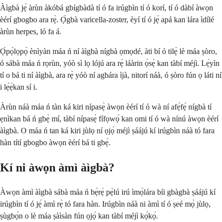
Àìgbà jẹ́ àrùn àkóbá gbígbàdà tí ó fa irúgbìn tí ó korí, tí ó dàbí àwọn
èérí gbogbo ara rẹ̀. Ọ̀gbà varicella-zoster, èyí tí ó jẹ́ apá kan lára ìdílé
àrùn herpes, ló fa á.
Ọ̀pọ̀lọpọ̀ ènìyàn máa ń ní àìgbà nígbà ọmọdé, àti bí ó tilẹ̀ lè máa ṣòro,
ó sábà máa ń rọrùn, yóò sì lọ lójú ara rẹ̀ láàrin ọ̀sẹ̀ kan tàbí méjì. Lẹ́yìn
tí o bá ti ní àìgbà, ara rẹ̀ yóò ní agbára ìjà, nitorí náà, ó ṣòro fún ọ láti ní
i lẹ́ẹ̀kan sí i.
Àrùn náà máa ń tàn ká kiri nípasẹ̀ àwọn èérí tí ó wà ní afẹ́fẹ́ nígbà tí
ẹnìkan bá ń gbẹ̀ mí, tàbí nípasẹ̀ fífọwọ́ kan omi tí ó wà nínú àwọn èérí
àìgbà. O máa ń tan ká kiri jùlọ ní ọjọ́ méjì ṣáájú kí irúgbìn náà tó fara
hàn títí gbogbo àwọn èérí bá ti gbẹ́.
Kí ni àwọn àmì àìgbà?
Àwọn àmì àìgbà sábà máa ń bẹ̀rẹ̀ pẹ̀lú irú ìmọ̀lára bíi gbàgbà ṣáájú kí
irúgbìn tí ó jẹ́ àmì rẹ̀ tó fara hàn. Irúgbìn náà ni àmì tí ó ṣeé mọ̀ jùlọ,
ṣùgbọ́n o lè máa ṣàìsàn fún ọjọ́ kan tàbí méjì kọ́kọ́.