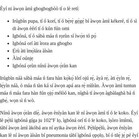
Èyí ni àwọn àmì gbogbogbòò tí o lè retí:
Irúgbìn pupa, tí ó korí, tí ó bẹ̀rẹ̀ gẹ́gẹ́ bí àwọn àmì kékeré, tí ó sì
di àwọn èérí tí ó kún fún omi
Igbóná, tí ó sábà máa ń rọrùn sí ìwọ̀n tó pọ̀
Igbóná orí àti ìrora ara gbogbo
Ẹ̀rù àti ìmọ̀lára àìsàn
Àìní oúnjẹ
Igbóná ọrùn nínú àwọn ọ̀ràn kan
Irúgbìn náà sábà máa ń fara hàn kọ́kọ́ lórí ojú rẹ̀, àyà rẹ̀, àti ẹ̀yìn rẹ̀,
lẹ́yìn náà, ó máa ń tàn ká sí àwọn apá ara rẹ̀ mìíràn. Àwọn àmì tuntun
máa ń máa fara hàn fún ọjọ́ mélòó kan, nígbà tí àwọn àgbàlagbà bá ń
gbẹ́, wọn sì ń wò.
Nínú àwọn ọ̀ràn díẹ̀, àwọn ènìyàn kan lè ní àwọn àmì tí ó le koko. Èyí
lè pẹ̀lú igbóná gíga ju 102°F lọ, ìgbóná orí tí ó le koko, ìṣòro ìmímú,
tàbí àwọn àmì àkóbá ara ní ayika àwọn èérí. Pẹ̀lúpẹ̀lù, àwọn ènìyàn
kan lè ní àwọn àìsàn bí pneumonia tàbí ìgbóná ọpọlọ, bí ó tilẹ̀ jẹ́ pé èyí