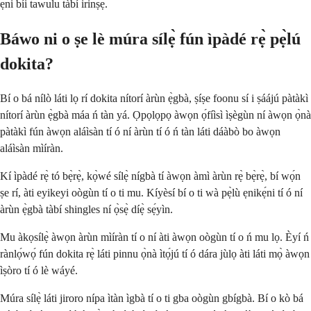
ẹni bíi tawulu tàbí irinṣẹ̀.
Báwo ni o ṣe lè múra sílẹ̀ fún ìpàdé rẹ̀ pẹ̀lú
dokita?
Bí o bá nílò láti lọ rí dokita nítorí àrùn ẹ̀gbà, ṣíṣe foonu sí i ṣáájú pàtàkì
nítorí àrùn ẹ̀gbà máa ń tàn yá. Ọpọlọpọ àwọn ọ́fíìsì ìṣègùn ní àwọn ọ̀nà
pàtàkì fún àwọn aláìsàn tí ó ní àrùn tí ó ń tàn láti dáàbò bo àwọn
aláìsàn mìíràn.
Kí ìpàdé rẹ̀ tó bẹ̀rẹ̀, kọ̀wé sílẹ̀ nígbà tí àwọn àmì àrùn rẹ̀ bẹ̀rẹ̀, bí wọ́n
ṣe rí, àti eyikeyi oògùn tí o ti mu. Kíyèsí bí o ti wà pẹ̀lù ẹnikẹ́ni tí ó ní
àrùn ẹ̀gbà tàbí shingles ní ọ̀sẹ̀ díẹ̀ sẹ́yìn.
Mu àkọsílẹ̀ àwọn àrùn mìíràn tí o ní àti àwọn oògùn tí o ń mu lọ. Èyí ń
rànlọ́wọ́ fún dokita rẹ̀ láti pinnu ọ̀nà ìtọ́jú tí ó dára jùlọ àti láti mọ̀ àwọn
ìṣòro tí ó lè wáyé.
Múra sílẹ̀ láti jiroro nípa ìtàn ìgbà tí o ti gba oògùn gbígbà. Bí o kò bá