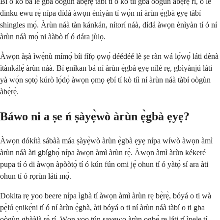
Bí o kò bá lè gba oògùn àbẹ̀rẹ̀ tàbí tí o kò tíì gba oògùn àbẹ̀rẹ̀ rí, o lè
dinku ewu rẹ̀ nípa dídá àwọn ènìyàn tí wọ́n ní àrùn ẹ̀gbà ẹyẹ tàbí
shingles mọ́. Àrùn náà tàn kánkán, nítorí náà, dídá àwọn ènìyàn tí ó ní
àrùn náà mọ́ ni ààbò tí ó dára jùlọ.
Àwọn àṣà ìwẹ̀nù mímọ́ bíi fífọ ọwọ́ déédéé lè ṣe ràn wá lọ́wọ́ láti dènà
ìtànkálẹ̀ àrùn náà. Bí ẹnìkan bá ní àrùn ẹ̀gbà ẹyẹ nílé rẹ, gbìyànjú láti
yà wọ́n sọtọ̀ kúrò lọ́dọ̀ àwọn ọmọ ẹbí tí kò tíì ní àrùn náà tàbí oògùn
àbẹ̀rẹ̀.
Báwo ni a ṣe ń ṣàyẹ̀wò àrùn ẹ̀gbà ẹyẹ?
Àwọn dókítà sábàà máa ṣàyẹ̀wò àrùn ẹ̀gbà ẹyẹ nípa wíwò àwọn àmì
àrùn náà àti gbígbọ́ nípa àwọn àmì àrùn rẹ̀. Àwọn àmì àrùn kékeré
pupa tí ó di àwọn àpòòtọ̀ tí ó kún fún omi jẹ́ ohun tí ó yàtọ̀ sí ara àti
ohun tí ó rọrùn láti mọ̀.
Dokita rẹ yoo beere nípa ìgbà tí àwọn àmì àrùn rẹ bẹ̀rẹ̀, bóyá o ti wà
pẹ̀lú ẹnikẹ́ni tí ó ní àrùn ẹ̀gbà, àti bóyá o ti ní àrùn náà tàbí o ti gba
oògùn gbààlà rẹ̀ rí. Wọn yoo tún ṣayẹwo àrùn ọgbẹ́ rẹ láti rí ìpele tí