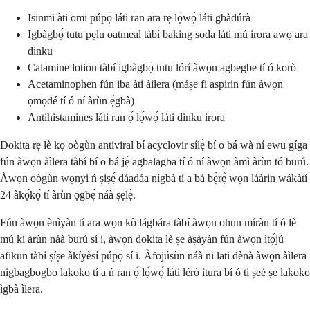
Isinmi àti omi púpọ̀ láti ran ara rẹ lọ́wọ́ láti gbàdúrà
Igbàgbọ́ tutu pẹlu oatmeal tàbí baking soda láti mú irora awọ ara
dinku
Calamine lotion tàbí igbàgbọ́ tutu lórí àwọn agbegbe tí ó korò
Acetaminophen fún iba àti àìlera (máṣe fi aspirin fún àwọn
ọmọdé tí ó ní àrùn ẹ̀gbà)
Antihistamines láti ran ọ́ lọ́wọ́ láti dinku irora
Dokita rẹ lè kọ oògùn antiviral bí acyclovir sílẹ̀ bí o bá wà ní ewu gíga
fún àwọn àìlera tàbí bí o bá jẹ́ agbalagba tí ó ní àwọn àmì àrùn tó burú.
Àwọn oògùn wọnyi ń ṣiṣẹ́ dáadáa nígbà tí a bá bẹ̀rẹ̀ wọn láàrin wákàtí
24 àkọ́kọ́ tí àrùn ọgbẹ́ náà ṣẹlẹ̀.
Fún àwọn ènìyàn tí ara wọn kò lágbára tàbí àwọn ohun míràn tí ó lè
mú kí àrùn náà burú sí i, àwọn dokita lè ṣe àṣàyàn fún àwọn ìtọ́jú
afikun tàbí ṣíṣe àkíyèsí púpọ̀ sí i. Àfojúsùn náà ni lati dènà àwọn àìlera
nigbagbogbo lakoko tí a ń ran ọ́ lọ́wọ́ láti lérò ìtura bí ó ti ṣeé ṣe lakoko
ìgbà ìlera.