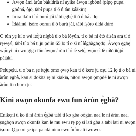
Àwọn àmì àrùn bàkítírìà ní ayika àwọn ìgbóná (pípọ̀ pupa,
gbóná, òjò, tàbí pupa tí ó ń tàn káàkiri)
Ìrora ikùn tí ó burú jáì tàbí ẹ̀gbẹ́ tí ó ń bá a lọ
Ìdààmú, ìṣòro oorun tí ó burú jáì, tàbí ìṣòro dídá dúró
O tún yẹ kí o wá ìtọ́jú nígbà tí o bá lóyún, tí o bá ní ètò àìsàn ara tí ó
rẹ̀wẹ̀sì, tàbí tí o bá ti ju ọdún 65 lọ tí o sì ní àìgbàgbọ́dọ̀. Àwọn ẹgbẹ́
wọ̀nyí ní ewu gíga fún àwọn àrùn tí ó lè ṣẹlẹ̀, wọ́n sì lè nílò ìtọ́jú
pàtàkì.
Pẹlupẹlu, ti o ba n ṣe itọju ọmọ ọwọ kan ti ó kere ju oṣu 12 lọ ti o bá ni
àrùn ẹ̀gbà, kan si dokita rẹ ni kiakia, nitori awọn ọmọdé le ni awọn
àrùn ti o buru ju.
Kini awọn okunfa ewu fun àrùn ẹ̀gbà?
Enikẹni ti ko ti ni àrùn ẹ̀gbà tabi ti ko gba oògùn naa le ni àrùn naa,
ṣugbọn awọn okunfa kan le mu ewu rẹ pọ si lati gba a tabi lati ni awọn
iṣoro. Ọjọ ori ṣe ipa pataki ninu ewu àrùn ati iwuwo.