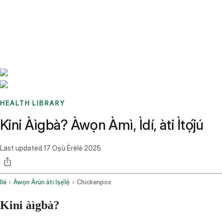
Benchmarks
Stories
FAQ
Sign up / Log in
HEALTH LIBRARY
Kini Àìgbà? Àwọn Àmì, Ìdí, àti Ìtọ́jú
Last updated
17 Oṣù Èrèlè 2025
Ilé
Àwọn Àrùn àti Iṣẹ́lẹ̀
Chickenpox
Kini àìgbà?