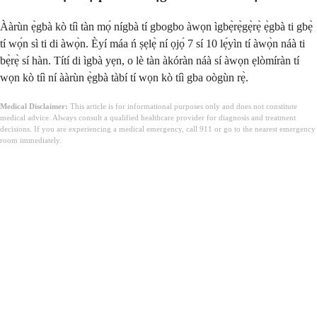
Ààrùn ẹ̀gbà kò tíì tàn mọ́ nígbà tí gbogbo àwọn ìgbẹ̀rẹ̀gẹ̀rẹ̀ ẹ̀gbà ti gbẹ̀
tí wọ́n sì ti di àwọ̀n. Èyí máa ń ṣẹlẹ̀ ní ọjọ́ 7 sí 10 lẹ́yìn tí àwọ̀n náà ti
bẹ̀rẹ̀ sí hàn. Títí di ìgbà yẹn, o lè tàn àkóràn náà sí àwọn ẹlòmíràn tí
wọn kò tíì ní ààrùn ẹ̀gbà tàbí tí wọn kò tíì gba oògùn rẹ̀.
Medical Disclaimer:
This article is for informational purposes only and does not constitute
medical advice. Always consult a qualified healthcare provider for diagnosis and treatment
decisions. If you are experiencing a medical emergency, call 911 or go to the nearest emergency
room immediately.