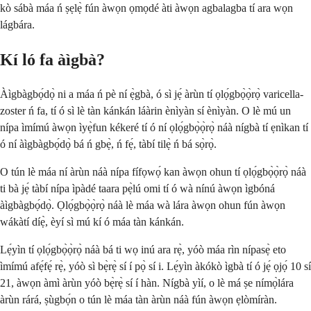
kò sábà máa ń ṣẹlẹ̀ fún àwọn ọmọdé àti àwọn agbalagba tí ara wọn
lágbára.
Kí ló fa àìgbà?
Àìgbàgbọ́dọ̀ ni a máa ń pè ní ẹ̀gbà, ó sì jẹ́ àrùn tí ọlọ́gbọ̀ọ̀rọ̀ varicella-
zoster ń fa, tí ó sì lè tàn kánkán láàrin ènìyàn sí ènìyàn. O lè mú un
nípa ìmímú àwọn ìyẹ̀fun kékeré tí ó ní ọlọ́gbọ̀ọ̀rọ̀ náà nígbà tí ẹnìkan tí
ó ní àìgbàgbọ́dọ̀ bá ń gbẹ̀, ń fẹ́, tàbí tilẹ̀ ń bá sọ̀rọ̀.
O tún lè máa ní àrùn náà nípa fífọwọ́ kan àwọn ohun tí ọlọ́gbọ̀ọ̀rọ̀ náà
ti bà jẹ́ tàbí nípa ìpàdé taara pẹ̀lú omi tí ó wà nínú àwọn ìgbóná
àìgbàgbọ́dọ̀. Ọlọ́gbọ̀ọ̀rọ̀ náà lè máa wà lára àwọn ohun fún àwọn
wákàtí díẹ̀, èyí sì mú kí ó máa tàn kánkán.
Lẹ́yìn tí ọlọ́gbọ̀ọ̀rọ̀ náà bá ti wọ inú ara rẹ̀, yóò máa rìn nípasẹ̀ eto
ìmímú afẹ́fẹ́ rẹ̀, yóò sì bẹ̀rẹ̀ sí í pọ̀ sí i. Lẹ́yìn àkókò ìgbà tí ó jẹ́ ọjọ́ 10 sí
21, àwọn àmì àrùn yóò bẹ̀rẹ̀ sí í hàn. Nígbà yìí, o lè má ṣe nímọ̀lára
àrùn rárá, ṣùgbọ́n o tún lè máa tàn àrùn náà fún àwọn ẹlòmíràn.