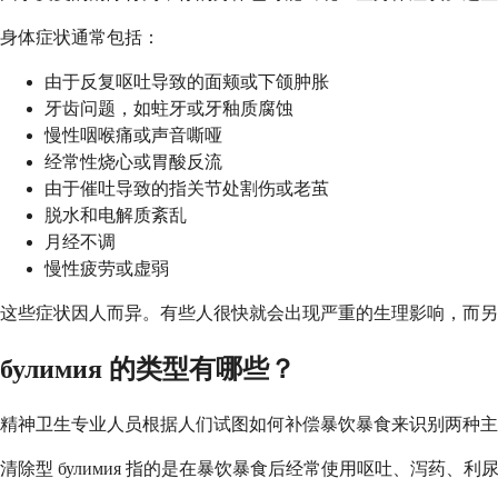
身体症状通常包括：
由于反复呕吐导致的面颊或下颌肿胀
牙齿问题，如蛀牙或牙釉质腐蚀
慢性咽喉痛或声音嘶哑
经常性烧心或胃酸反流
由于催吐导致的指关节处割伤或老茧
脱水和电解质紊乱
月经不调
慢性疲劳或虚弱
这些症状因人而异。有些人很快就会出现严重的生理影响，而另
булимия 的类型有哪些？
精神卫生专业人员根据人们试图如何补偿暴饮暴食来识别两种主要的
清除型 булимия 指的是在暴饮暴食后经常使用呕吐、泻药、利