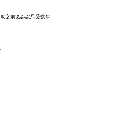
得帮助之前会默默忍受数年。
。