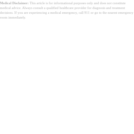
Medical Disclaimer:
This article is for informational purposes only and does not constitute
medical advice. Always consult a qualified healthcare provider for diagnosis and treatment
decisions. If you are experiencing a medical emergency, call 911 or go to the nearest emergency
room immediately.