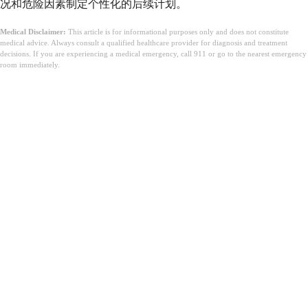
况和危险因素制定个性化的后续计划。
Medical Disclaimer:
This article is for informational purposes only and does not constitute
medical advice. Always consult a qualified healthcare provider for diagnosis and treatment
decisions. If you are experiencing a medical emergency, call 911 or go to the nearest emergency
room immediately.