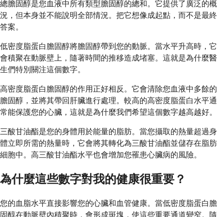
總膽固醇是您血液中所有類型膽固醇的總和。它提供了廣泛的概
況，但本身並不能說明全部情況。把它想像成起點，而不是最終
答案。
低密度脂蛋白膽固醇將膽固醇帶到您的動脈。當水平升高時，它
會積聚在動脈壁上，隨著時間的推移造成堵塞。這就是為什麼醫
生們特別關注這個數字。
高密度脂蛋白膽固醇的作用正好相反。它會清除您血液中多餘的
膽固醇，並將其帶回肝臟進行處理。較高的高密度脂蛋白水平通
常能保護您的心臟，這就是為什麼我們希望這個數字越高越好。
三酸甘油酯是您的身體用於能量的脂肪。當您攝取的熱量超過身
體立即所需的熱量時，它會將其轉化為三酸甘油酯並儲存在脂肪
細胞中。高三酸甘油酯水平也會增加您罹患心臟病的風險。
為什麼這些數字對我的健康很重要？
您的血脂水平直接影響您的心臟和血管健康。當低密度脂蛋白膽
固醇在動脈壁內積聚時，會形成斑塊，使這些重要通道變窄。隨