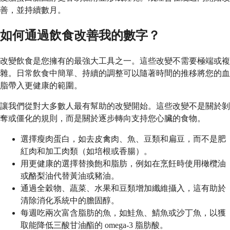
善，並持續數月。
如何通過飲食改善我的數字？
改變飲食是您擁有的最強大工具之一。這些改變不需要極端或複
雜。日常飲食中簡單、持續的調整可以隨著時間的推移將您的血
脂帶入更健康的範圍。
讓我們從對大多數人最有幫助的改變開始。這些改變不是關於剝
奪或僵化的規則，而是關於逐步轉向支持您心臟的食物。
選擇瘦肉蛋白，如去皮禽肉、魚、豆類和扁豆，而不是肥
紅肉和加工肉類（如培根或香腸）。
用更健康的選擇替換飽和脂肪，例如在烹飪時使用橄欖油
或酪梨油代替黃油或豬油。
通過全穀物、蔬菜、水果和豆類增加纖維攝入，這有助於
清除消化系統中的膽固醇。
每週吃兩次富含脂肪的魚，如鮭魚、鯖魚或沙丁魚，以獲
取能降低三酸甘油酯的 omega-3 脂肪酸。