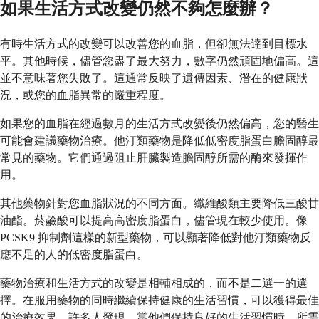
如果生活方式改變仍然不夠怎麼辦？
有時生活方式的改變可以改善您的血脂，但卻無法達到目標水
平。其他時候，儘管您盡了最大努力，數字仍然頑固地偏高。這
並不意味著您失敗了。這通常反映了遺傳因素、潛在的健康狀
況，或您的血脂異常的嚴重程度。
如果您的血脂在經過數月的生活方式改變後仍然偏高，您的醫生
可能會建議藥物治療。他汀類藥物是降低低密度脂蛋白膽固醇最
常見的藥物。它們通過阻止肝臟製造膽固醇所需的酶來發揮作
用。
其他藥物針對您血脂狀況的不同方面。纖維酸類主要降低三酸甘
油酯。菸鹼酸可以提高高密度脂蛋白，儘管現在較少使用。像
PCSK9 抑制劑這樣的新型藥物，可以顯著降低對他汀類藥物反
應不足的人的低密度脂蛋白。
藥物治療和生活方式的改變是相輔相成的，而不是二選一的選
擇。在服用藥物的同時繼續保持健康的生活習慣，可以獲得最佳
的治療效果。許多人發現，當他們保持良好的生活習慣時，所需