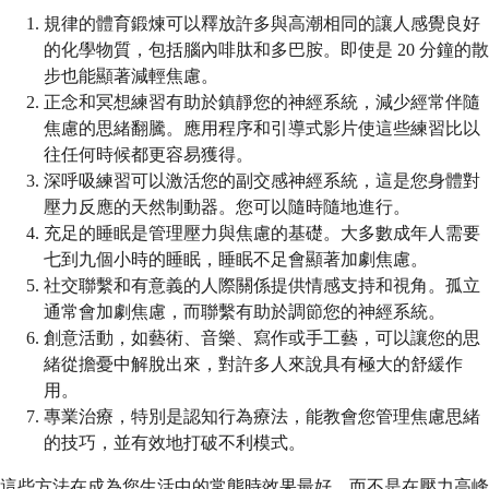
規律的體育鍛煉可以釋放許多與高潮相同的讓人感覺良好
的化學物質，包括腦內啡肽和多巴胺。即使是 20 分鐘的散
步也能顯著減輕焦慮。
正念和冥想練習有助於鎮靜您的神經系統，減少經常伴隨
焦慮的思緒翻騰。應用程序和引導式影片使這些練習比以
往任何時候都更容易獲得。
深呼吸練習可以激活您的副交感神經系統，這是您身體對
壓力反應的天然制動器。您可以隨時隨地進行。
充足的睡眠是管理壓力與焦慮的基礎。大多數成年人需要
七到九個小時的睡眠，睡眠不足會顯著加劇焦慮。
社交聯繫和有意義的人際關係提供情感支持和視角。孤立
通常會加劇焦慮，而聯繫有助於調節您的神經系統。
創意活動，如藝術、音樂、寫作或手工藝，可以讓您的思
緒從擔憂中解脫出來，對許多人來說具有極大的舒緩作
用。
專業治療，特別是認知行為療法，能教會您管理焦慮思緒
的技巧，並有效地打破不利模式。
這些方法在成為您生活中的常態時效果最好，而不是在壓力高峰