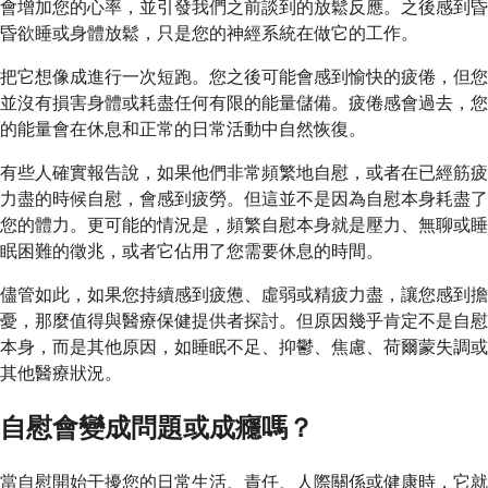
會增加您的心率，並引發我們之前談到的放鬆反應。之後感到昏
昏欲睡或身體放鬆，只是您的神經系統在做它的工作。
把它想像成進行一次短跑。您之後可能會感到愉快的疲倦，但您
並沒有損害身體或耗盡任何有限的能量儲備。疲倦感會過去，您
的能量會在休息和正常的日常活動中自然恢復。
有些人確實報告說，如果他們非常頻繁地自慰，或者在已經筋疲
力盡的時候自慰，會感到疲勞。但這並不是因為自慰本身耗盡了
您的體力。更可能的情況是，頻繁自慰本身就是壓力、無聊或睡
眠困難的徵兆，或者它佔用了您需要休息的時間。
儘管如此，如果您持續感到疲憊、虛弱或精疲力盡，讓您感到擔
憂，那麼值得與醫療保健提供者探討。但原因幾乎肯定不是自慰
本身，而是其他原因，如睡眠不足、抑鬱、焦慮、荷爾蒙失調或
其他醫療狀況。
自慰會變成問題或成癮嗎？
當自慰開始干擾您的日常生活、責任、人際關係或健康時，它就