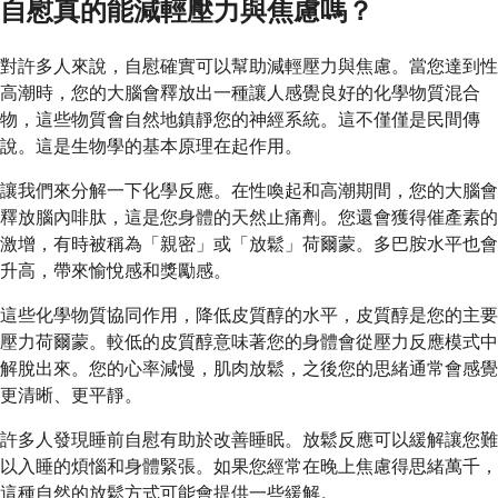
自慰真的能減輕壓力與焦慮嗎？
對許多人來說，自慰確實可以幫助減輕壓力與焦慮。當您達到性
高潮時，您的大腦會釋放出一種讓人感覺良好的化學物質混合
物，這些物質會自然地鎮靜您的神經系統。這不僅僅是民間傳
說。這是生物學的基本原理在起作用。
讓我們來分解一下化學反應。在性喚起和高潮期間，您的大腦會
釋放腦內啡肽，這是您身體的天然止痛劑。您還會獲得催產素的
激增，有時被稱為「親密」或「放鬆」荷爾蒙。多巴胺水平也會
升高，帶來愉悅感和獎勵感。
這些化學物質協同作用，降低皮質醇的水平，皮質醇是您的主要
壓力荷爾蒙。較低的皮質醇意味著您的身體會從壓力反應模式中
解脫出來。您的心率減慢，肌肉放鬆，之後您的思緒通常會感覺
更清晰、更平靜。
許多人發現睡前自慰有助於改善睡眠。放鬆反應可以緩解讓您難
以入睡的煩惱和身體緊張。如果您經常在晚上焦慮得思緒萬千，
這種自然的放鬆方式可能會提供一些緩解。