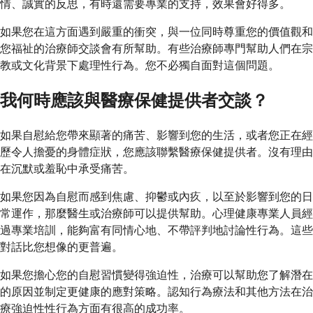
情、誠實的反思，有時還需要專業的支持，效果會好得多。
如果您在這方面遇到嚴重的衝突，與一位同時尊重您的價值觀和
您福祉的治療師交談會有所幫助。有些治療師專門幫助人們在宗
教或文化背景下處理性行為。您不必獨自面對這個問題。
我何時應該與醫療保健提供者交談？
如果自慰給您帶來顯著的痛苦、影響到您的生活，或者您正在經
歷令人擔憂的身體症狀，您應該聯繫醫療保健提供者。沒有理由
在沉默或羞恥中承受痛苦。
如果您因為自慰而感到焦慮、抑鬱或內疚，以至於影響到您的日
常運作，那麼醫生或治療師可以提供幫助。心理健康專業人員經
過專業培訓，能夠富有同情心地、不帶評判地討論性行為。這些
對話比您想像的更普遍。
如果您擔心您的自慰習慣變得強迫性，治療可以幫助您了解潛在
的原因並制定更健康的應對策略。認知行為療法和其他方法在治
療強迫性性行為方面有很高的成功率。