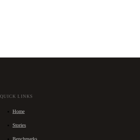
QUICK LINKS
Home
Stories
Benchmarks