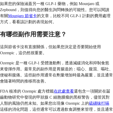
如果您的保險涵蓋另一種 GLP-1 藥物，例如 Mounjaro 或
Zepbound，則值得向您的醫生詢問轉換的可能性。您可以閱讀
有關
Mounjaro 節省卡
的文章，比較不同 GLP-1 計劃的費用處理
方式，看看該計劃的表現如何。
有哪些副作用需要注意？
這與節省卡沒有直接關係，但如果您決定是否要開始使用
Ozempic，這仍然很重要。
Ozempic 是一種 GLP-1 受體激動劑，透過減緩消化和抑制食慾
來發揮作用。最常見的副作用是胃腸道的：噁心、腹瀉、嘔吐、
便秘和腹痛。這些副作用通常在劑量增加時最為嚴重，並且通常
會隨著時間的推移而改善。
FDA 核准的 Ozempic 處方標籤
在此處查看
還包含一項關於在齧
齒動物研究中發現的甲狀腺 C 細胞腫瘤的黑框警告，儘管其對
人類的風險仍然未知。如果您出現像 Ozempic 上的
硫磺味打嗝
這樣的消化問題，這些通常可以透過飲食調整來管理，並且通常