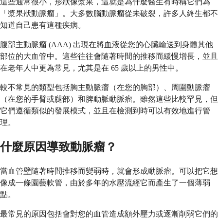
這些通常很小，形狀像漿果，這就是為什麼醫生有時稱它們為
「漿果狀動脈瘤」。大多數腦動脈瘤從未破裂，許多人終生都不
知道自己患有這種疾病。
腹部主動脈瘤 (AAA) 出現在將血液從您的心臟輸送到身體其他
部位的大血管中。這些往往會隨著時間的推移而緩慢增長，並且
在老年人中更為常見，尤其是在 65 歲以上的男性中。
較不常見的類型包括胸主動脈瘤（在您的胸部）、周圍動脈瘤
（在您的手臂或腿部）和脾動脈動脈瘤。雖然這些比較罕見，但
它們遵循類似的發展模式，並且在檢測到時可以有效地進行管
理。
什麼原因導致動脈瘤？
當血管壁隨著時間推移而變弱時，就會形成動脈瘤。可以把它想
像成一條園藝軟管，由於多年的水壓流經它而產生了一個薄弱
點。
最常見的原因包括會對您的血管造成額外壓力或逐漸削弱它們的