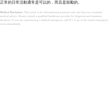
正常的日常活動通常是可以的，而且是鼓勵的。
Medical Disclaimer:
This article is for informational purposes only and does not constitute
medical advice. Always consult a qualified healthcare provider for diagnosis and treatment
decisions. If you are experiencing a medical emergency, call 911 or go to the nearest emergency
room immediately.