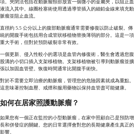
項。夾閉法包括在動脈瘤頸部放置一個微小的金屬夾，以阻止血
液流入其中。線圈栓塞術使用透過導管插入的細鉑金線來填充動
脈瘤並阻止血流。
直徑約 5.5 公分以上的腹部動脈瘤通常需要修復以防止破裂。傳
統的開腹手術包括用合成管狀移植物替換薄弱的部分。這是一項
重大手術，但對於預防破裂非常有效。
一個更新、侵入性較小的選項是血管內修復術，醫生會透過您腹
股溝的小切口插入支架移植物。支架移植物被引導到動脈瘤並擴
張以加固血管壁。恢復時間通常比開腹手術快。
對於不需要立即治療的動脈瘤，管理您的危險因素就成為重點。
這意味著控制血壓、戒煙和服用藥物以保持血管盡可能健康。
如何在居家照護動脈瘤？
如果您有一個正在監控的小型動脈瘤，在家中照顧自己是預防增
長和併發症的關鍵。您的日常選擇會對您的長期健康產生真正的
影響。