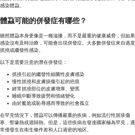
感染體蝨。
體蝨可能的併發症有哪些？
雖然體蝨本身更像是一種滋擾，而不是嚴重的健康威脅，但如果
感染沒有及時治療，可能會出現併發症。大多數併發症來自過度
抓撓或繼發性感染。
以下是需要注意的潛在併發症：
抓撓引起的繼發性細菌性皮膚感染
慢性抓撓和皮膚損傷引起的疤痕
經常抓撓部位的皮膚增厚、變黑
睡眠中斷導致疲勞和情緒變化
由於尷尬或恥辱感而導致的社會孤立
在罕見情況下，體蝨可以傳播嚴重的疾病，例如流行性斑疹傷
寒、塹壕熱或迴歸熱。但是，這些疾病在發達國家極為罕見，通
常僅發生在衛生條件差和人口過密的地区。