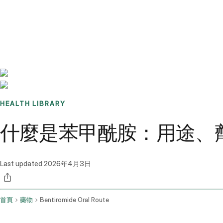
Benchmarks
Stories
FAQ
Sign up / Log in
HEALTH LIBRARY
什麼是苯甲酰胺：用途、
Last updated
2026年4月3日
首頁
藥物
Bentiromide Oral Route