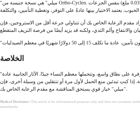
"ميلي" هي نسخة جنيسة من Ortho-Cyclen. تحتوي على نفس المكونات النشطة بالضبط (نورجيستيمات 0.250 ملغ وإيثينيل استراديول 0.035 ملغ) بنفس الجرعات. Sprintec و Estarylla و Previfem و Mono-Linyah
م الرعاية الخاص بك أن تتناولي جرعة أقل من الاستروجين، فإن Tri-Lo-Mili هي نسخة ثلاثية الطور تستخدم 0.025 ملغ من الإيثينيل استراديول بدلاً من 0.035 ملغ. قد يقلل الاستروجين الأقل من الآثار
الخلاصة
"ميلي" هي حبوب منع حمل مركبة مثبتة وذات أسعار معقولة توفر جرعة يومية ثابتة من النورجيستيمات والإيثينيل استراديول. إنها فعالة، ومتوفرة على نطاق واسع، وتتحملها معظم النساء جيدًا. الآثار الجانبية عادة
 إذا كنتِ تبدئين منع الحمل لأول مرة أو تنتقلين من وسيلة أخرى، فإن
"ميلي" خيار قوي يستحق المناقشة مع مقدم الرعاية الخاص بك.
Medical Disclaimer:
This article is for informational purposes only and does not constitute med
immediately.