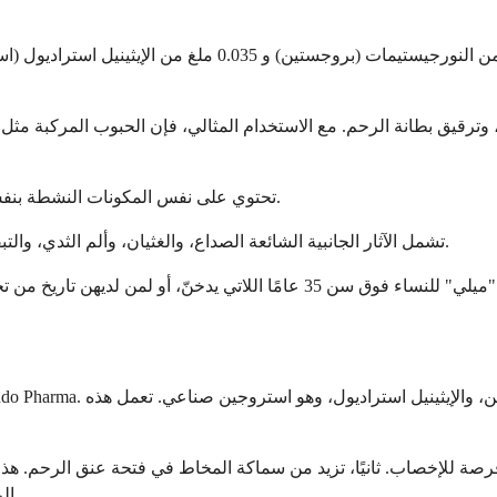
• "ميلي" مكافئة جنيسة لدواءي Ortho-Cyclen و Sprintec. تحتوي على نفس المكونات النشطة بنفس الجرعات.
• تشمل الآثار الجانبية الشائعة الصداع، والغثيان، وألم الثدي، والتبقيع، وتغيرات المزاج. معظم هذه الآثار تتحسن خلال أول 2 إلى 3 أشهر.
رصة للإخصاب. ثانيًا، تزيد من سماكة المخاط في فتحة عنق الرحم. هذا ي
الرحم، مما يجعل الانغراس أقل احتمالاً حتى لو حدث الإخصاب بطريقة ما.