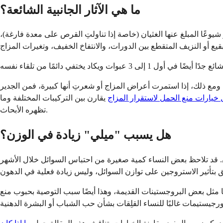
ما هي الآثار الجانبية الشائعة؟
 جسمك مع الهرمونات. تشمل الآثار الأكثر شيوعًا المبلغ عنها الغثيان (خاصة إذا تناولتِ القرص على معدة فارغة)،
 ومع ذلك، إذا استمرت أعراض المزاج أو شعرتِ أنها كبيرة، فمن الجدير
خيارات منع الحمل لاستقرار المزاج
يقارن بين التركيبات المختلفة وما
تظهره الأبحاث.
هل يسبب "ميلي" زيادة في الوزن؟
وزن. قد تلاحظ بعض النساء كمية صغيرة من احتباس السوائل خلال الأشهر
يًا مثل بعض البروجستينات القديمة، وهذا أيضًا سبب التوصية بحبوب منع