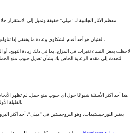
الغثيان هو أحد أقدم الشكاوى وعادة ما يختفي إذا تناولتِ "ميلي" مع الطعام أو وقت النوم بدلاً من الصباح. التبقيع بين الدورات شائع جدًا أيضًا في أول 1 إلى 3 عبوات ويكاد يختفي دائمًا من تلقاء نفسه.
لاحظت بعض النساء تغيرات في المزاج، بما في ذلك زيادة التهيج، أو ال
التحدث إلى مقدم الرعاية الخاص بك بشأن تعديل حبوب منع الحمل. 
هذا أحد أكثر الأسئلة شيوعًا حول أي حبوب منع حمل. لم تظهر الأبحا
القليلة الأولى، والتي يمكن أن تضيف 1 إلى 3 أرطال. هذا عادة ما يكون مؤقتًا ويتعلق بتأثير الاستروجين على توازن السوائل، وليس زيادة فعلية في الدهون.
يعتبر النورجيستيمات، وهو البروجستين في "ميلي"، أحد أكثر البروج