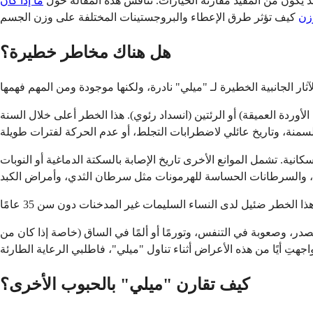
كون من المفيد مقارنة الخيارات. تناقش هذه المقالة حول
ما إذا كان Nexplanon يسبب زيادة
زن
هل هناك مخاطر خطيرة؟
وردة العميقة) أو الرئتين (انسداد رئوي). هذا الخطر أعلى خلال السنة
" في هذه الفئة السكانية. تشمل الموانع الأخرى تاريخ الإصابة بالسكتة الدماغية أو النوبات
الصدر، وصعوبة في التنفس، وتورمًا أو ألمًا في الساق (خاصة إذا كان من
كيف تقارن "ميلي" بالحبوب الأخرى؟