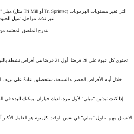
عبر ثلاث مراحل. تميل الحبوب أحادية الطور إلى التسبب في تقلبات هرمونية أقل في منتصف الدورة، والتي تجدها بعض النساء أسهل على مستويات المزاج والطاقة لديهن.
بما في ذلك تعليمات الجرعات والتحذيرات والمكونات غير النشطة.
تدرج الملصق المعتمد من إ
خلال أيام الأقراص الخضراء السبعة، ستحصلين عادةً على نزيف ان
إذا كنتِ تبدئين "ميلي" لأول مرة، لديك خياران. يمكنك البدء في ا
الاتساق مهم. تناول "ميلي" في نفس الوقت كل يوم هو العامل الأكثر أهم