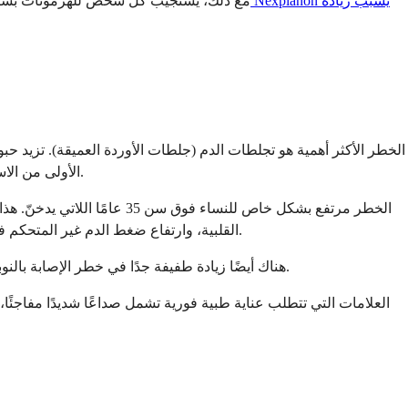
مع ذلك، يستجيب كل شخص للهرمونات بشكل م
الخطر الأكثر أهمية هو تجلطات الدم (جلطات الأوردة العميقة). تزيد حب
الأولى من الاستخدام ولدى النساء اللواتي لديهن عوامل خطر أخرى، مثل التدخين، والسمنة، وتاريخ عائلي لاضطرابات التجلط، أو عدم الحركة لفترات طويلة.
الخطر مرتفع بشكل خاص للنساء
القلبية، وارتفاع ضغط الدم غير المتحكم فيه، وأنواع معينة من الصداع النصفي (الصداع النصفي المصحوب بأورة)، والسرطانات الحساسة للهرمونات مثل سرطان الثدي، وأمراض الكبد.
هناك أيضًا زيادة طفيفة جدًا في خطر الإصابة بالنوبات القلبية والسكتات الدماغية مع الحبوب المركبة، على الرغم من أن هذا الخطر ضئيل لدى النساء السليمات غير المدخنات دون سن 35 عامًا.
العلامات التي تتطلب عناية طبية فورية تشمل صداعًا شديدًا مفاجئًا، 