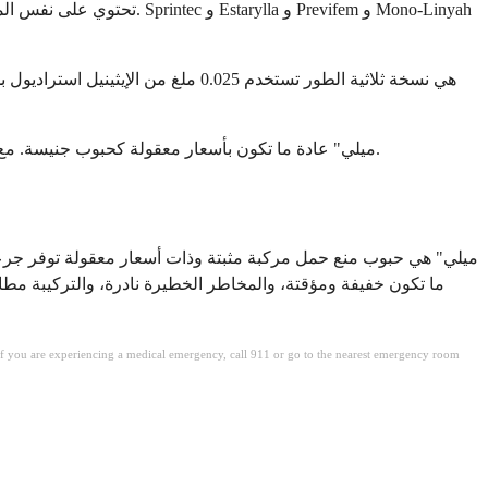
"ميلي" عادة ما تكون بأسعار معقولة كحبوب جنيسة. مع التأمين، غالبًا ما تكون التكلفة المشتركة من 0 إلى 15 دولارًا شهريًا. بدون تأمين، عادة ما تكلف 15 إلى 50 دولارًا شهريًا في معظم الصيدليات.
ما تكون خفيفة ومؤقتة، والمخاطر الخطيرة نادرة، والتركيبة مطابق
. If you are experiencing a medical emergency, call 911 or go to the nearest emergency room