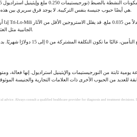
هي أيضًا حبوب جنيسة بنفس التركيبة. لا يوجد فرق سريري بين هذه الحبوب. يعتمد الاختيار بينها عادةً على التوفر، وتغطية التأمين، والتكلفة.
إذا أراد مقد
الجانبية مثل الغثيان والانتفاخ وألم الثدي، ولكنه قد يزيد أيضًا من فرصة النزيف المتقطع.
ة للعديد من الحبوب الأخرى ذات العلامات التجارية والجنيسة الموثوقة.
ical advice. Always consult a qualified healthcare provider for diagnosis and treatment decisions