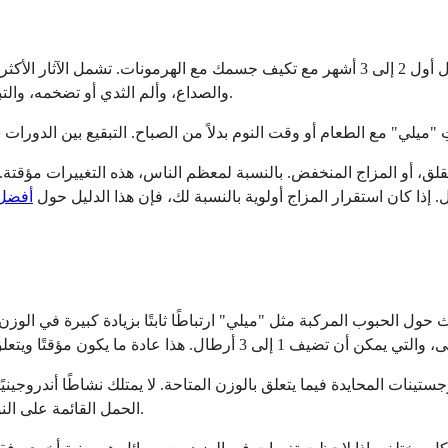
معظم الآثار الجانبية لـ "ميلي" خفيفة وتميل إلى الاستقرار خلال أول 2 إلى 3 أشهر مع تكيف
والصداع، وألم الثدي أو تضخمه، والتبقيع أو النزيف المتقطع بين الدورات، والانتفاخ الخفيف، وتغيرات المزاج.
قلق، أو المزاج المنخفض. بالنسبة لمعظم الناس، هذه التغييرات مؤقتة.
إذا كان استقرار المزاج أولوية بالنسبة لك، فإن هذا الدليل حول
أفضل 
ث حول الحبوب المركبة مثل "ميلي" ارتباطًا ثابتًا بزيادة كبيرة في ال
ستينات المحايدة فيما يتعلق بالوزن المتاحة. لا يمتلك نشاطًا أندروجين
الحمل القائمة على النورجيستيمات غالبًا للنساء القلِقات بشأن حب الشباب أو البشرة الدهنية.