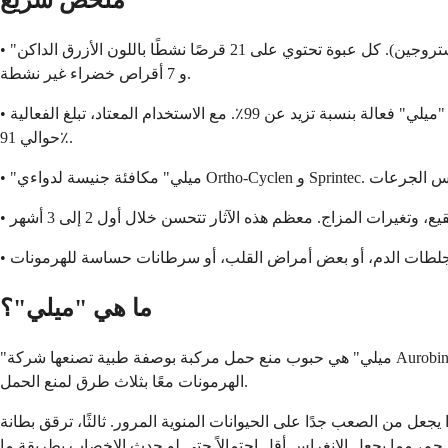
ملخص سريع
• "ميلي" هي حبوب منع حمل مركبة أحادية الطور تحتوي على 0.250 ملغ من النورجيستيمات (بروجستين) و 0.035 ملغ من الإيثينيل استراديول (استروجين). كل عبوة تحتوي على 21 قرصًا نشطًا باللون الأزرق الداكن
و 7 أقراص خضراء غير نشطة.
• تمنع الحمل عن طريق إيقاف الإباضة، وزيادة سماكة مخاط عنق الرحم، وترقيق بطانة الرحم. مع الاستخدام المثالي، فإن الحبوب المركبة مثل "ميلي" فعالة بنسبة تزيد عن 99٪. مع الاستخدام المعتاد، تبلغ الفعالية
حوالي 91٪.
ما هي "ميلي"؟
"ميلي" هي حبوب منع حمل مركبة بوصفة طبية تصنعها شركة Aurobindo Pharma. تحتوي على هرمونين: النورجيستيمات، وهو نوع من البروجستين، والإيثينيل استراديول، وهو استروجين صناعي. تعمل هذه
الهرمونات معًا بثلاث طرق لمنع الحمل.
جعل من الصعب جدًا على الحيوانات المنوية المرور. ثالثًا، ترقق بطانة