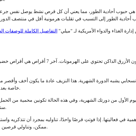
دارة الغذاء والدواء الأمريكية لـ "ميلي"
التفاصيل الكاملة للوصفات ال
تحتوي كل عبوة على 28 قرصًا. أول 21 قرصًا هي أقرا
سحابي يشبه الدورة الشهرية. هذا النزيف عادة ما يكون أخف وأقصر من 
خاصة بعد تناولهن "ميلي" لعدة أشهر. هذا طبيعي وليس علامة على وجود مشكلة.
ليوم الأول من دورتك الشهرية، وفي هذه الحالة تكونين محمية من الحمل ف
ستحتاجين إلى استخدام طريقة احتياطية (مثل الواقي الذكري) لأول 7 أيام.
ية في فعاليتها. إذا فوتتِ قرصًا واحدًا، تناوليه بمجرد أن تتذكريه وا
ممكن، وتناولي قرصين في اليوم التالي، واستخدمي وسائل منع حمل إضافية لمدة 7 أيام قادمة.