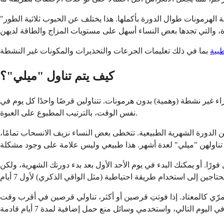
"ميلي" هي حبوب أحادية الطور، مما يعني أن كل قرص نشط يوصل نفس جرعة الهرمونات طوال الدورة بأكملها. هذا يختلف عن الحبوب ثلاثية الطور (مثل Tri-Mili أو Tri-Sprintec) التي تغير مستويات الهرمونات
طبية
كيف يتم تناول "ميلي"؟
ص نشطة باللون الأزرق الداكن تحتوي على الهرمونات. آخر 7 أقراص هي أقراص خضراء غير نشطة (وهمية) بدون هرمونات. تتناولين قرصًا واحدًا كل يوم في
نفس الوقت، بالترتيب المطبوع على العبوة.
الدورة الشهرية الطبيعية. تتخطى بعض النساء نزيف الانسحاب تمامًا،
ورًا. أو يمكنك البدء في يوم الأحد الأول بعد بدء دورتك الشهرية، ولكن
ستمرّي كالمعتاد. إذا فوتتِ قرصين أو أكثر، تناولي قرصين في أقرب وقت