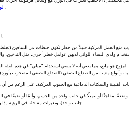
ختلف. إذا لاحظتِ تغيرات في الوزن مع وسائل هرمونية أخرى، فقد ي
كيف تؤثر طرق الإعطاء والبروجستينات المختلفة على وزن الجسم.
الو
الآثار الجانبية الخطيرة لـ "ميلي" نادرة، ولكنها موجودة ومن المهم فهمها.
وب منع الحمل المركبة قليلاً من خطر تكون جلطات في الساقين (تجلط الأ
 فوق سن 35 عامًا اللاتي يدخنّ. هذا المزيج هو مانع، مما يعني أنه لا ينبغي استخدام "ميلي
وضعفًا مفاجئًا أو تنميلًا في جانب واحد من الجسم، وألمًا أو ضيقًا في 
جانب واحد)، وتغيرات مفاجئة في الرؤية. إذا واجهتِ أيًا من هذه الأعراض أثناء تناول "ميلي"، فاطلبي الرعاية الطارئة.