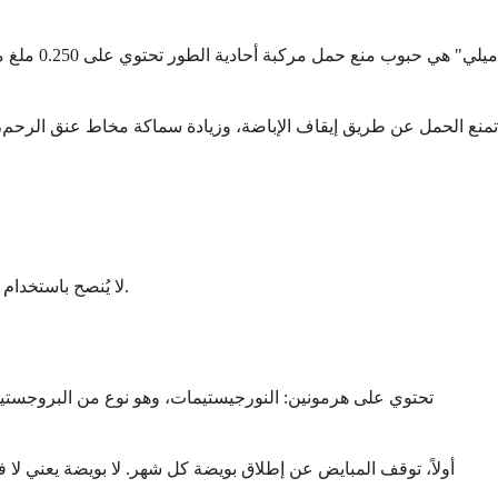
• لا يُنصح باستخدام "ميلي" للنساء فوق سن 35 عامًا اللاتي يدخنّ، أو لمن لديهن تاريخ من تجلطات الدم، أو بعض أمراض القلب، أو سرطانات حساسة للهرمونات.
أولاً، توقف المبايض عن إطلاق بويضة كل شهر. لا بويضة يعني لا ف