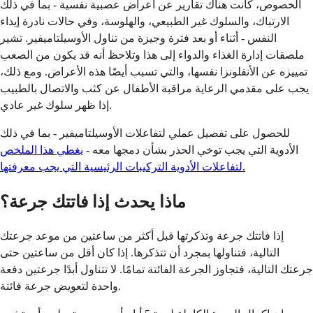
الخصوص، كانت هناك تقارير عن أعراض عصبية نفسية - بما في ذلك
الارتباك، والسلوك غير الطبيعي، والهلوسة، وفي حالات نادرة إيذاء
النفس - أثناء أو بعد فترة وجيزة من تناول الأوسيلتاميفير. تشير
ملصقات إدارة الغذاء والدواء إلى هذا وتلاحظ أنه قد يكون من الصعب
تمييزه عن الأنفلونزا نفسها، والتي تسبب أيضًا هذه الأعراض. ومع ذلك،
يجب على مقدمي الرعاية مراقبة الأطفال عن كثب والاتصال بالطبيب
إذا ظهر سلوك غير عادي.
للحصول على تفصيل عملي لتفاعلات الأوسيلتاميفير - بما في ذلك
الأدوية التي يجب توخي الحذر بشأن دمجها معه -
يغطي هذا الملخص
لتفاعلات الأدوية التركيبات الرئيسية التي يجب معرفتها.
ماذا يحدث إذا فاتتك جرعة؟
إذا فاتتك جرعة وتذكرتها قبل أكثر من ساعتين من موعد جرعتك
التالية، فتناولها بمجرد أن تتذكرها. إذا كان أقل من ساعتين حتى
جرعتك التالية، فتجاوز الجرعة الفائتة تمامًا. لا تتناول أبدًا جرعتين دفعة
واحدة لتعويض جرعة فائتة.