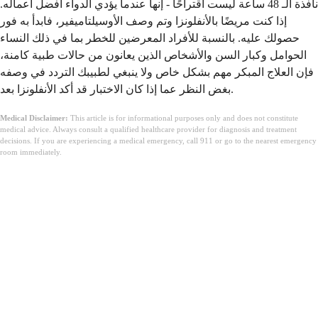
نافذة الـ 48 ساعة ليست اقتراحًا - إنها عندما يؤدي الدواء أفضل أعماله.
إذا كنت مريضًا بالأنفلونزا وتم وصف الأوسيلتاميفير، فابدأ به فور
حصولك عليه. بالنسبة للأفراد المعرضين للخطر بما في ذلك النساء
الحوامل وكبار السن والأشخاص الذين يعانون من حالات طبية كامنة،
فإن العلاج المبكر مهم بشكل خاص ولا ينبغي لطبيبك التردد في وصفه
بغض النظر عما إذا كان الاختبار قد أكد الأنفلونزا بعد.
Medical Disclaimer:
This article is for informational purposes only and does not constitute
medical advice. Always consult a qualified healthcare provider for diagnosis and treatment
decisions. If you are experiencing a medical emergency, call 911 or go to the nearest emergency
room immediately.