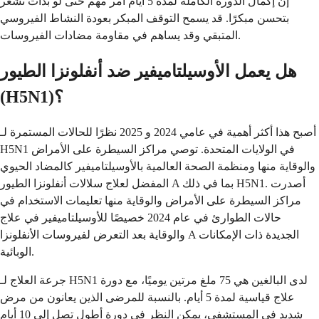
إن إكمال الدورة الكاملة لمدة 5 أيام أمر مهم حتى لو بدأت تشعر
بتحسن مبكرًا. قد يسمح التوقف المبكر بعودة النشاط الفيروسي
المتبقي وقد يساهم في مقاومة مضادات الفيروسات.
هل يعمل الأوسيلتاميفير ضد أنفلونزا الطيور
(H5N1)؟
أصبح هذا أكثر أهمية في عامي 2024 و 2025 نظرًا للحالات المستمرة لـ
H5N1 في الولايات المتحدة. توصي مراكز السيطرة على الأمراض
والوقاية منها ومنظمة الصحة العالمية بالأوسيلتاميفير كالمضاد الحيوي
المفضل لعلاج سلالات أنفلونزا الطيور A بما في ذلك H5N1. أصدرت
مراكز السيطرة على الأمراض والوقاية منها تعليمات الاستخدام في
حالات الطوارئ في عام 2024 خصيصًا للأوسيلتاميفير في علاج
والوقاية بعد التعرض لفيروسات الأنفلونزا A الجديدة ذات الإمكانات
الوبائية.
جرعة العلاج لـ H5N1 لدى البالغين هي 75 ملغ مرتين يوميًا، مع دورة
علاج قياسية لمدة 5 أيام. بالنسبة للمرضى الذين يعانون من مرض
شديد في المستشفى، يمكن النظر في دورة أطول تصل إلى 10 أيام