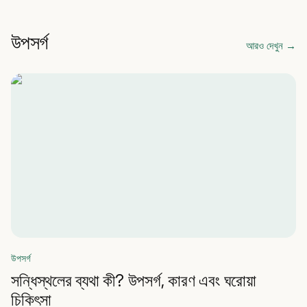
উপসর্গ
আরও দেখুন
→
উপসর্গ
সন্ধিস্থলের ব্যথা কী? উপসর্গ, কারণ এবং ঘরোয়া
চিকিৎসা