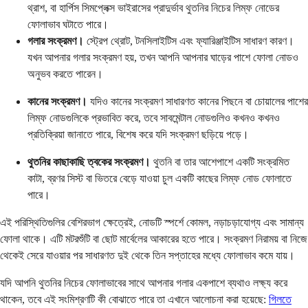
থ্রাশ, বা হার্পিস সিমপ্লেক্স ভাইরাসের প্রাদুর্ভাব থুতনির নিচের লিম্ফ নোডের
ফোলাভাব ঘটাতে পারে।
গলার সংক্রমণ।
স্ট্রেপ থ্রোট, টনসিলাইটিস এবং ফ্যারিঞ্জাইটিস সাধারণ কারণ।
যখন আপনার গলার সংক্রমণ হয়, তখন আপনি আপনার ঘাড়ের পাশে ফোলা নোডও
অনুভব করতে পারেন।
কানের সংক্রমণ।
যদিও কানের সংক্রমণ সাধারণত কানের পিছনে বা চোয়ালের পাশের
লিম্ফ নোডগুলিকে প্রভাবিত করে, তবে সাবমেন্টাল নোডগুলিও কখনও কখনও
প্রতিক্রিয়া জানাতে পারে, বিশেষ করে যদি সংক্রমণ ছড়িয়ে পড়ে।
থুতনির কাছাকাছি ত্বকের সংক্রমণ।
থুতনি বা তার আশেপাশে একটি সংক্রমিত
কাটা, ব্রণর সিস্ট বা ভিতরে বেড়ে যাওয়া চুল একটি কাছের লিম্ফ নোড ফোলাতে
পারে।
এই পরিস্থিতিগুলির বেশিরভাগ ক্ষেত্রেই, নোডটি স্পর্শে কোমল, নড়াচড়াযোগ্য এবং সামান্য
ফোলা থাকে। এটি মটরশুঁটি বা ছোট মার্বেলের আকারের হতে পারে। সংক্রমণ নিরাময় বা নিজে
থেকেই সেরে যাওয়ার পর সাধারণত দুই থেকে তিন সপ্তাহের মধ্যে ফোলাভাব কমে যায়।
যদি আপনি থুতনির নিচের ফোলাভাবের সাথে আপনার গলার একপাশে ব্যথাও লক্ষ্য করে
থাকেন, তবে এই সংমিশ্রণটি কী বোঝাতে পারে তা এখানে আলোচনা করা হয়েছে:
গিলতে