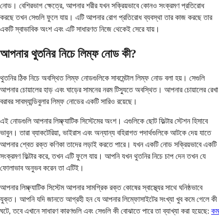
নোড। বেশিরভাগ ক্ষেত্রে, আপনার শরীর যখন সক্রিয়ভাবে কোনও সংক্রমণ প্রতিরোধ
করছে তখন সেগুলি ফুলে যায়। এটি আপনার রোগ প্রতিরোধ ব্যবস্থা তার কাজ করছে তার
একটি স্বাভাবিক অংশ এবং এটি সাধারণত নিজে থেকেই সেরে যায়।
আপনার থুতনির নিচে লিম্ফ নোড কী?
থুতনির ঠিক নিচে অবস্থিত লিম্ফ নোডগুলিকে সাবমেন্টাল লিম্ফ নোড বলা হয়। সেগুলি
আপনার চোয়ালের হাড় এবং ঘাড়ের সামনের নরম টিস্যুতে অবস্থিত। আপনার চোয়ালের রেখা
বরাবর সাবম্যান্ডিবুলার লিম্ফ নোডের একটি সারিও রয়েছে।
এই নোডগুলি আপনার লিম্ফ্যাটিক সিস্টেমের অংশ। এগুলিকে ছোট ফিল্টার স্টেশন হিসাবে
ভাবুন। তারা ব্যাকটেরিয়া, ভাইরাস এবং অন্যান্য বহিরাগত পদার্থগুলিকে আটকে দেয় যাতে
আপনার শ্বেত রক্ত ​​কণিকা তাদের লড়াই করতে পারে। যখন একটি নোড সক্রিয়ভাবে একটি
সংক্রমণ ফিল্টার করে, তখন এটি ফুলে যায়। আপনি যখন থুতনির নিচে চাপ দেন তখন যে
ফোলাভাব অনুভব করেন তা এটিই।
আপনার লিম্ফ্যাটিক সিস্টেম আপনার সামগ্রিক রক্ত ​​কোষের স্বাস্থ্যের সাথে ঘনিষ্ঠভাবে
যুক্ত। আপনি যদি জানতে আগ্রহী হন যে আপনার লিম্ফোসাইটের সংখ্যা খুব কমে গেলে কী
ঘটে, তবে এখানে সাধারণ কারণগুলি এবং সেগুলি কী বোঝাতে পারে তা ব্যাখ্যা করা হয়েছে:
কম