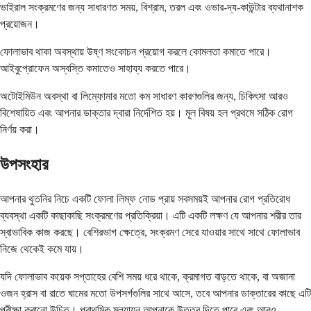
ভাইরাল সংক্রমণের জন্য সাধারণত সময়, বিশ্রাম, তরল এবং ওভার-দ্য-কাউন্টার ব্যথানাশক
প্রয়োজন।
ফোলাভাব থাকা অবস্থায় উষ্ণ সংকোচন প্রয়োগ করলে কোমলতা কমাতে পারে।
আইবুপ্রোফেন অস্বস্তি কমাতেও সাহায্য করতে পারে।
অটোইমিউন অবস্থা বা লিম্ফোমার মতো কম সাধারণ কারণগুলির জন্য, চিকিৎসা আরও
বিশেষায়িত এবং আপনার ডাক্তার দ্বারা নির্দেশিত হয়। মূল বিষয় হল প্রথমে সঠিক রোগ
নির্ণয় করা।
উপসংহার
আপনার থুতনির নিচে একটি ফোলা লিম্ফ নোড প্রায় সবসময়ই আপনার রোগ প্রতিরোধ
ব্যবস্থা একটি কাছাকাছি সংক্রমণের প্রতিক্রিয়া। এটি একটি লক্ষণ যে আপনার শরীর তার
স্বাভাবিক কাজ করছে। বেশিরভাগ ক্ষেত্রে, সংক্রমণ সেরে যাওয়ার সাথে সাথে ফোলাভাব
নিজে থেকেই কমে যায়।
যদি ফোলাভাব কয়েক সপ্তাহের বেশি সময় ধরে থাকে, ক্রমাগত বাড়তে থাকে, বা অজানা
ওজন হ্রাস বা রাতে ঘামের মতো উপসর্গগুলির সাথে আসে, তবে আপনার ডাক্তারের কাছে এটি
পরীক্ষা করানো উচিত। প্রাথমিক মূল্যায়ন আপনাকে উত্তর দিতে পারে এবং আরও