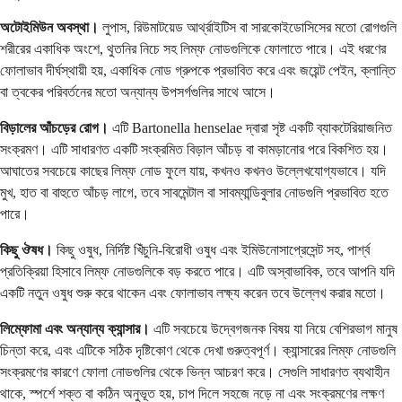
অটোইমিউন অবস্থা।
লুপাস, রিউমাটয়েড আর্থ্রাইটিস বা সারকোইডোসিসের মতো রোগগুলি
শরীরের একাধিক অংশে, থুতনির নিচে সহ লিম্ফ নোডগুলিকে ফোলাতে পারে। এই ধরণের
ফোলাভাব দীর্ঘস্থায়ী হয়, একাধিক নোড গ্রুপকে প্রভাবিত করে এবং জয়েন্ট পেইন, ক্লান্তি
বা ত্বকের পরিবর্তনের মতো অন্যান্য উপসর্গগুলির সাথে আসে।
বিড়ালের আঁচড়ের রোগ।
এটি Bartonella henselae দ্বারা সৃষ্ট একটি ব্যাকটেরিয়াজনিত
সংক্রমণ। এটি সাধারণত একটি সংক্রমিত বিড়াল আঁচড় বা কামড়ানোর পরে বিকশিত হয়।
আঘাতের সবচেয়ে কাছের লিম্ফ নোড ফুলে যায়, কখনও কখনও উল্লেখযোগ্যভাবে। যদি
মুখ, হাত বা বাহুতে আঁচড় লাগে, তবে সাবমেন্টাল বা সাবম্যান্ডিবুলার নোডগুলি প্রভাবিত হতে
পারে।
কিছু ঔষধ।
কিছু ওষুধ, নির্দিষ্ট খিঁচুনি-বিরোধী ওষুধ এবং ইমিউনোসাপ্রেসেন্ট সহ, পার্শ্ব
প্রতিক্রিয়া হিসাবে লিম্ফ নোডগুলিকে বড় করতে পারে। এটি অস্বাভাবিক, তবে আপনি যদি
একটি নতুন ওষুধ শুরু করে থাকেন এবং ফোলাভাব লক্ষ্য করেন তবে উল্লেখ করার মতো।
লিম্ফোমা এবং অন্যান্য ক্যান্সার।
এটি সবচেয়ে উদ্বেগজনক বিষয় যা নিয়ে বেশিরভাগ মানুষ
চিন্তা করে, এবং এটিকে সঠিক দৃষ্টিকোণ থেকে দেখা গুরুত্বপূর্ণ। ক্যান্সারের লিম্ফ নোডগুলি
সংক্রমণের কারণে ফোলা নোডগুলির থেকে ভিন্ন আচরণ করে। সেগুলি সাধারণত ব্যথাহীন
থাকে, স্পর্শে শক্ত বা কঠিন অনুভূত হয়, চাপ দিলে সহজে নড়ে না এবং সংক্রমণের লক্ষণ