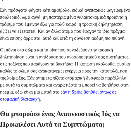
Εάν πρόσφατα φάγατε κάτι αμφίβολο, ειδικά ανεπαρκώς μαγειρεμένο
πουλερικό, ωμά αυγά, μη παστεριωμένα γαλακτοκομικά προϊόντα ή
τρόφιμα που έμειναν έξω για πολύ καιρό, η τροφική δηλητηρίαση
αξίζει να εξεταστεί. Και αν άλλα άτομα που έφαγαν το ίδιο πράγμα
είναι επίσης άρρωστα, αυτό καθιστά τη σύνδεση ακόμη πιο πιθανή.
Οι πόνοι στο σώμα και τα ρίγη που συνοδεύουν την τροφική
δηλητηρίαση είναι η αντίδραση του ανοσοποιητικού σας συστήματος
στις τοξίνες που παράγουν τα βακτήρια. Η κόπωση ακολουθεί φυσικά
καθώς το σώμα σας ανακατανέμει ενέργεια προς την καταπολέμηση
της λοίμωξης. Εάν αντιμετωπίζετε στομαχική δυσφορία παράλληλα
με αυτά τα συμπτώματα και αναρωτιέστε τι μπορεί να βοηθήσει στην
ηρεμία, εδώ είναι μια ματιά στο
εάν η Sprite βοηθάει όντως σε
στομαχική διαταραχή
.
Θα μπορούσε ένας Αναπνευστικός Ιός να
Προκαλέσει Αυτά τα Συμπτώματα;