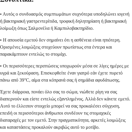
• Αυτός ο συνδυασμός συμπτωμάτων συχνότερα υποδηλώνει ιογενή
ή βακτηριακή γαστρεντερίτιδα, τροφική δηλητηρίαση ή βακτηριακή
λοίμωξη όπως Σαλμονέλα ή Καμπυλοβακτηρίδιο.
• Η απουσία εμετού δεν σημαίνει ότι η ασθένεια είναι ηπιότερη.
Ορισμένες λοιμώξεις στοχεύουν πρωτίστως στα έντερα και
παρακάμπτουν εντελώς το στομάχι.
• Οι περισσότερες περιπτώσεις υποχωρούν μέσα σε λίγες ημέρες με
υγρά και ξεκούραση. Επισκεφθείτε έναν γιατρό εάν έχετε πυρετό
πάνω από 39°C, αίμα στα κόπρανά σας ή σημάδια αφυδάτωσης.
Έχετε διάρροια, πονάει όλο σας το σώμα, νιώθετε ρίγη να σας
διαπερνούν και είστε εντελώς εξαντλημένος. Αλλά δεν κάνετε εμετό.
Αυτό το έλλειπον στοιχείο μπορεί να σας προκαλέσει σύγχυση,
επειδή οι περισσότεροι άνθρωποι συνδέουν τις στομαχικές
διαταραχές με τον εμετό. Στην πραγματικότητα, αρκετές λοιμώξεις
και καταστάσεις προκαλούν ακριβώς αυτό το μοτίβο.