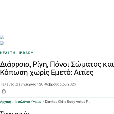
Benchmarks
Stories
FAQ
Sign up / Log in
HEALTH LIBRARY
Διάρροια, Ρίγη, Πόνοι Σώματος και
Κόπωση χωρίς Εμετό: Αιτίες
Τελευταία ενημέρωση
26 Φεβρουαρίου 2026
Αρχική
Ιστολόγιο Υγείας
Diarrhea Chills Body Aches Fatigue No Vomiting
Συνοπτικά: