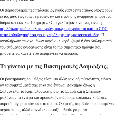
Οι περισσότερες περιπτώσεις ιογενούς γαστρεντερίτιδας υποχωρούν
εντός μίας έως τριών ημερών, αν και η πλήρης ανάρρωση μπορεί να
διαρκέσει έως και 10 ημέρες. Ο μεγαλύτερος κίνδυνος είναι η
αφυδάτωση από απώλεια υγρών, όπως περιγράφεται από το CDC
στην καθοδήγησή του για την πρόληψη της γαστρεντερίτιδας
. Η
αναπλήρωση των χαμένων υγρών με νερό, ζωμό ή ένα διάλυμα από
του στόματος ενυδάτωσης είναι το πιο σημαντικό πράγμα που
μπορείτε να κάνετε ενώ περιμένετε να περάσει.
Τι γίνεται με τις Βακτηριακές Λοιμώξεις;
Οι βακτηριακές λοιμώξεις είναι μια άλλη ισχυρή πιθανότητα, ειδικά
αν τα συμπτώματά σας είναι πιο έντονα. Βακτήρια όπως η
Σαλμονέλα, το Καμπυλοβακτηρίδιο, το E. coli και η Σιγκέλλα
μολύνουν τα έντερα και προκαλούν διάρροια, κοιλιακές κράμπες,
πυρετό, ρίγη και πόνους στο σώμα. Ο εμετός συμβαίνει σε ορισμένες
περιπτώσεις, αλλά συχνά απουσιάζει, ιδιαίτερα με το