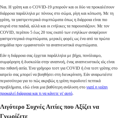
Ναι. Η γρίπη και ο COVID-19 μπορούν και οι δύο να προκαλέσουν
διάρροια παράλληλα με πόνους στο σώμα, ρίγη και κόπωση. Με τη
γρίπη, τα γαστρεντερικά συμπτώματα όπως η διάρροια είναι πιο
συχνά στα παιδιά, αλλά και οι ενήλικες τα παρουσιάζουν. Με τον
COVID, περίπου 5 έως 20 τοις εκατό των ενηλίκων αναφέρουν
γαστρεντερικά συμπτώματα, μερικές φορές ως ένα από τα πρώτα
σημάδια πριν εμφανιστούν τα αναπνευστικά συμπτώματα.
Εάν η διάρροια σας έρχεται παράλληλα με βήχα, πονόλαιμο,
συμφόρηση ή δυσκολία στην αναπνοή, ένας αναπνευστικός ιός είναι
πιο πιθανή αιτία. Ένα γρήγορο τεστ για COVID ή ένα τεστ γρίπης στο
ιατρείο σας μπορεί να βοηθήσει στη διευκρίνιση. Εάν αναρωτιέστε
περισσότερα για το πώς ακριβώς η γρίπη πυροδοτεί πεπτικά
προβλήματα, εδώ είναι μια βαθύτερη ανάλυση στο
γιατί η γρίπη
προκαλεί διάρροια και τι να κάνετε γι' αυτό
.
Λιγότερο Συχνές Αιτίες που Αξίζει να
Γνωρίζετε