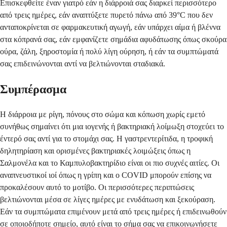
Επισκεφθείτε έναν γιατρό εάν η διάρροιά σας διαρκεί περισσότερο
από τρεις ημέρες, εάν αναπτύξετε πυρετό πάνω από 39°C που δεν
ανταποκρίνεται σε φαρμακευτική αγωγή, εάν υπάρχει αίμα ή βλέννα
στα κόπρανά σας, εάν εμφανίζετε σημάδια αφυδάτωσης όπως σκούρα
ούρα, ζάλη, ξηροστομία ή πολύ λίγη ούρηση, ή εάν τα συμπτώματά
σας επιδεινώνονται αντί να βελτιώνονται σταδιακά.
Συμπέρασμα
Η διάρροια με ρίγη, πόνους στο σώμα και κόπωση χωρίς εμετό
συνήθως σημαίνει ότι μια ιογενής ή βακτηριακή λοίμωξη στοχεύει το
έντερό σας αντί για το στομάχι σας. Η γαστρεντερίτιδα, η τροφική
δηλητηρίαση και ορισμένες βακτηριακές λοιμώξεις όπως η
Σαλμονέλα και το Καμπυλοβακτηρίδιο είναι οι πιο συχνές αιτίες. Οι
αναπνευστικοί ιοί όπως η γρίπη και ο COVID μπορούν επίσης να
προκαλέσουν αυτό το μοτίβο. Οι περισσότερες περιπτώσεις
βελτιώνονται μέσα σε λίγες ημέρες με ενυδάτωση και ξεκούραση.
Εάν τα συμπτώματα επιμένουν μετά από τρεις ημέρες ή επιδεινωθούν
σε οποιοδήποτε σημείο, αυτό είναι το σήμα σας να επικοινωνήσετε