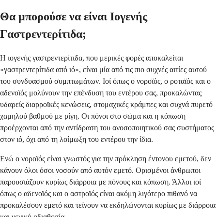
Θα μπορούσε να είναι Ιογενής
Γαστρεντερίτιδα;
Η ιογενής γαστρεντερίτιδα, που μερικές φορές αποκαλείται
«γαστρεντερίτιδα από ιό», είναι μία από τις πιο συχνές αιτίες αυτού
του συνδυασμού συμπτωμάτων. Ιοί όπως ο νοροϊός, ο ροταϊός και ο
αδενοϊός μολύνουν την επένδυση του εντέρου σας, προκαλώντας
υδαρείς διαρροϊκές κενώσεις, στομαχικές κράμπες και συχνά πυρετό
χαμηλού βαθμού με ρίγη. Οι πόνοι στο σώμα και η κόπωση
προέρχονται από την αντίδραση του ανοσοποιητικού σας συστήματος
στον ιό, όχι από τη λοίμωξη του εντέρου την ίδια.
Ενώ ο νοροϊός είναι γνωστός για την πρόκληση έντονου εμετού, δεν
κάνουν όλοι όσοι νοσούν από αυτόν εμετό. Ορισμένοι άνθρωποι
παρουσιάζουν κυρίως διάρροια με πόνους και κόπωση. Άλλοι ιοί
όπως ο αδενοϊός και ο αστροϊός είναι ακόμη λιγότερο πιθανό να
προκαλέσουν εμετό και τείνουν να εκδηλώνονται κυρίως με διάρροια
και γενική αδιαθεσία.