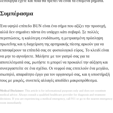
λειτουργία έχετε και ποια θα πρέπει να είναι τα επόμενα βήματα.
Συμπέρασμα
Ένα υψηλό επίπεδο BUN είναι ένα σήμα που αξίζει την προσοχή,
αλλά δεν σημαίνει πάντα ότι υπάρχει κάτι σοβαρό. Σε πολλές
περιπτώσεις, η καλύτερη ενυδάτωση, η μετριασμένη πρόσληψη
πρωτεΐνης και η διαχείριση της αρτηριακής πίεσης αρκούν για να
επαναφέρουν τα επίπεδά σας σε φυσιολογικό εύρος. Το κλειδί είναι
να μην το αγνοήσετε. Μιλήστε με τον γιατρό σας για τα
αποτελέσματά σας, ρωτήστε τι μπορεί να προκαλεί την αύξηση και
συνεργαστείτε σε ένα σχέδιο. Οι νεφροί σας επιτελούν ένα μεγάλο,
σιωπηλό, απαραίτητο έργο για τον οργανισμό σας, και η υποστήριξή
τους με μικρές, συνεπείς αλλαγές αποδίδει μακροπρόθεσμα.
Medical Disclaimer:
This article is for informational purposes only and does not constitute
medical advice. Always consult a qualified healthcare provider for diagnosis and treatment
decisions. If you are experiencing a medical emergency, call 911 or go to the nearest emergency
room immediately.