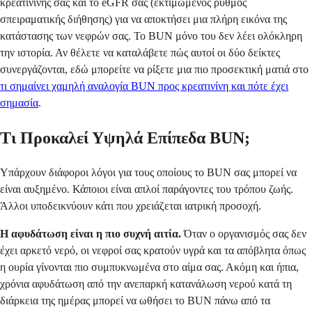
κρεατινίνης σας και το eGFR σας (εκτιμώμενος ρυθμός
σπειραματικής διήθησης) για να αποκτήσει μια πλήρη εικόνα της
κατάστασης των νεφρών σας. Το BUN μόνο του δεν λέει ολόκληρη
την ιστορία. Αν θέλετε να καταλάβετε πώς αυτοί οι δύο δείκτες
συνεργάζονται, εδώ μπορείτε να ρίξετε μια πιο προσεκτική ματιά στο
τι σημαίνει χαμηλή αναλογία BUN προς κρεατινίνη και πότε έχει
σημασία
.
Τι Προκαλεί Υψηλά Επίπεδα BUN;
Υπάρχουν διάφοροι λόγοι για τους οποίους το BUN σας μπορεί να
είναι αυξημένο. Κάποιοι είναι απλοί παράγοντες του τρόπου ζωής.
Άλλοι υποδεικνύουν κάτι που χρειάζεται ιατρική προσοχή.
Η αφυδάτωση είναι η πιο συχνή αιτία.
Όταν ο οργανισμός σας δεν
έχει αρκετό νερό, οι νεφροί σας κρατούν υγρά και τα απόβλητα όπως
η ουρία γίνονται πιο συμπυκνωμένα στο αίμα σας. Ακόμη και ήπια,
χρόνια αφυδάτωση από την ανεπαρκή κατανάλωση νερού κατά τη
διάρκεια της ημέρας μπορεί να ωθήσει το BUN πάνω από τα