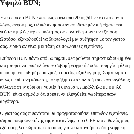
Υψηλό BUN;
Ένα επίπεδο BUN ελαφρώς πάνω από 20 mg/dL δεν είναι πάντα
λόγος ανησυχίας, ειδικά αν ήσασταν αφυδατωμένοι ή είχατε ένα
γεύμα υψηλής περιεκτικότητας σε πρωτεΐνη πριν την εξέταση.
Ωστόσο, εξακολουθεί να δικαιολογεί μια συζήτηση με τον γιατρό
σας, ειδικά αν είναι μια τάση σε πολλαπλές εξετάσεις.
Επίπεδα BUN πάνω από 50 mg/dL θεωρούνται σημαντικά αυξημένα
και μπορεί να υποδηλώνουν σοβαρή νεφρική δυσλειτουργία ή άλλη
υποκείμενη πάθηση που χρήζει άμεσης αξιολόγησης. Συμπτώματα
όπως η επίμονη κόπωση, το πρήξιμο στα πόδια ή τους αστραγάλους,
αλλαγές στην ούρηση, ναυτία ή σύγχυση, παράλληλα με υψηλό
BUN, είναι σημάδια ότι πρέπει να ελεγχθείτε νωρίτερα παρά
αργότερα.
Ο γιατρός σας πιθανότατα θα πραγματοποιήσει επιπλέον εξετάσεις,
συμπεριλαμβανομένης της κρεατινίνης, του eGFR και πιθανώς μιας
εξέτασης λευκώματος στα ούρα, για να κατανοήσει πόση νεφρική