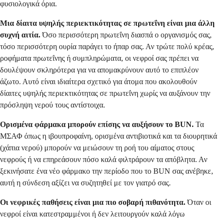
φυσιολογικά όρια.
Μια δίαιτα υψηλής περιεκτικότητας σε πρωτεΐνη είναι μια άλλη
συχνή αιτία.
Όσο περισσότερη πρωτεΐνη διασπά ο οργανισμός σας,
τόσο περισσότερη ουρία παράγει το ήπαρ σας. Αν τρώτε πολύ κρέας,
ροφήματα πρωτεΐνης ή συμπληρώματα, οι νεφροί σας πρέπει να
δουλέψουν σκληρότερα για να απομακρύνουν αυτό το επιπλέον
άζωτο. Αυτό είναι ιδιαίτερα σχετικό για άτομα που ακολουθούν
δίαιτες υψηλής περιεκτικότητας σε πρωτεΐνη χωρίς να αυξάνουν την
πρόσληψη νερού τους αντίστοιχα.
Ορισμένα φάρμακα μπορούν επίσης να αυξήσουν το BUN.
Τα
ΜΣΑΦ όπως η ιβουπροφαίνη, ορισμένα αντιβιοτικά και τα διουρητικά
(χάπια νερού) μπορούν να μειώσουν τη ροή του αίματος στους
νεφρούς ή να επηρεάσουν πόσο καλά φιλτράρουν τα απόβλητα. Αν
ξεκινήσατε ένα νέο φάρμακο την περίοδο που το BUN σας ανέβηκε,
αυτή η σύνδεση αξίζει να συζητηθεί με τον γιατρό σας.
Οι νεφρικές παθήσεις είναι μια πιο σοβαρή πιθανότητα.
Όταν οι
νεφροί είναι κατεστραμμένοι ή δεν λειτουργούν καλά λόγω