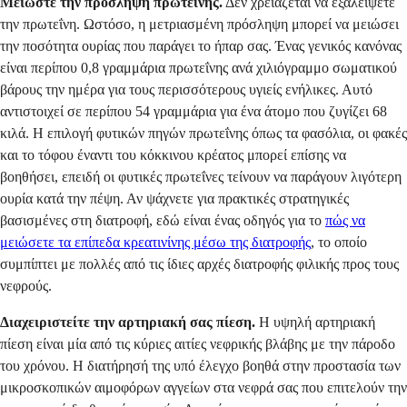
Μειώστε την πρόσληψη πρωτεΐνης.
Δεν χρειάζεται να εξαλείψετε
την πρωτεΐνη. Ωστόσο, η μετριασμένη πρόσληψη μπορεί να μειώσει
την ποσότητα ουρίας που παράγει το ήπαρ σας. Ένας γενικός κανόνας
είναι περίπου 0,8 γραμμάρια πρωτεΐνης ανά χιλιόγραμμο σωματικού
βάρους την ημέρα για τους περισσότερους υγιείς ενήλικες. Αυτό
αντιστοιχεί σε περίπου 54 γραμμάρια για ένα άτομο που ζυγίζει 68
κιλά. Η επιλογή φυτικών πηγών πρωτεΐνης όπως τα φασόλια, οι φακές
και το τόφου έναντι του κόκκινου κρέατος μπορεί επίσης να
βοηθήσει, επειδή οι φυτικές πρωτεΐνες τείνουν να παράγουν λιγότερη
ουρία κατά την πέψη. Αν ψάχνετε για πρακτικές στρατηγικές
βασισμένες στη διατροφή, εδώ είναι ένας οδηγός για το
πώς να
μειώσετε τα επίπεδα κρεατινίνης μέσω της διατροφής
, το οποίο
συμπίπτει με πολλές από τις ίδιες αρχές διατροφής φιλικής προς τους
νεφρούς.
Διαχειριστείτε την αρτηριακή σας πίεση.
Η υψηλή αρτηριακή
πίεση είναι μία από τις κύριες αιτίες νεφρικής βλάβης με την πάροδο
του χρόνου. Η διατήρησή της υπό έλεγχο βοηθά στην προστασία των
μικροσκοπικών αιμοφόρων αγγείων στα νεφρά σας που επιτελούν την