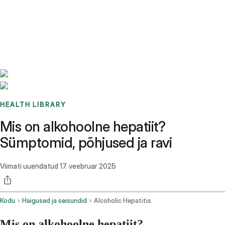
Benchmarks
Stories
FAQ
Sign up / Log in
HEALTH LIBRARY
Mis on alkohoolne hepatiit?
Sümptomid, põhjused ja ravi
Viimati uuendatud
17. veebruar 2025
Kodu
Haigused ja seisundid
Alcoholic Hepatitis
Mis on alkohoolne hepatiit?