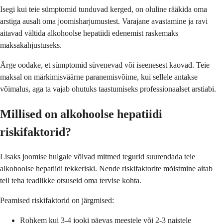
Isegi kui teie sümptomid tunduvad kerged, on oluline rääkida oma
arstiga ausalt oma joomisharjumustest. Varajane avastamine ja ravi
aitavad vältida alkohoolse hepatiidi edenemist raskemaks
maksakahjustuseks.
Ärge oodake, et sümptomid süvenevad või iseenesest kaovad. Teie
maksal on märkimisväärne paranemisvõime, kui sellele antakse
võimalus, aga ta vajab ohutuks taastumiseks professionaalset arstiabi.
Millised on alkohoolse hepatiidi
riskifaktorid?
Lisaks joomise hulgale võivad mitmed tegurid suurendada teie
alkohoolse hepatiidi tekkeriski. Nende riskifaktorite mõistmine aitab
teil teha teadlikke otsuseid oma tervise kohta.
Peamised riskifaktorid on järgmised:
Rohkem kui 3-4 jooki päevas meestele või 2-3 naistele