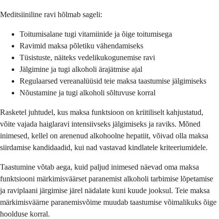
Meditsiiniline ravi hõlmab sageli:
Toitumisalane tugi vitamiinide ja õige toitumisega
Ravimid maksa põletiku vähendamiseks
Tüsistuste, näiteks vedelikukogunemise ravi
Jälgimine ja tugi alkoholi ärajätmise ajal
Regulaarsed vereanalüüsid teie maksa taastumise jälgimiseks
Nõustamine ja tugi alkoholi sõltuvuse korral
Rasketel juhtudel, kus maksa funktsioon on kriitiliselt kahjustatud,
võite vajada haiglaravi intensiivseks jälgimiseks ja raviks. Mõned
inimesed, kellel on arenenud alkohoolne hepatiit, võivad olla maksa
siirdamise kandidaadid, kui nad vastavad kindlatele kriteeriumidele.
Taastumine võtab aega, kuid paljud inimesed näevad oma maksa
funktsiooni märkimisväärset paranemist alkoholi tarbimise lõpetamise
ja raviplaani järgimise järel nädalate kuni kuude jooksul. Teie maksa
märkimisväärne paranemisvõime muudab taastumise võimalikuks õige
hoolduse korral.