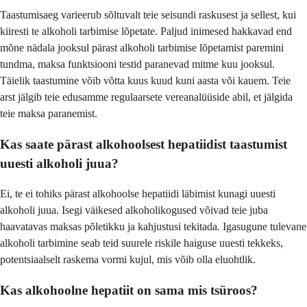
Taastumisaeg varieerub sõltuvalt teie seisundi raskusest ja sellest, kui
kiiresti te alkoholi tarbimise lõpetate. Paljud inimesed hakkavad end
mõne nädala jooksul pärast alkoholi tarbimise lõpetamist paremini
tundma, maksa funktsiooni testid paranevad mitme kuu jooksul.
Täielik taastumine võib võtta kuus kuud kuni aasta või kauem. Teie
arst jälgib teie edusamme regulaarsete vereanalüüside abil, et jälgida
teie maksa paranemist.
Kas saate pärast alkohoolsest hepatiidist taastumist
uuesti alkoholi juua?
Ei, te ei tohiks pärast alkohoolse hepatiidi läbimist kunagi uuesti
alkoholi juua. Isegi väikesed alkoholikogused võivad teie juba
haavatavas maksas põletikku ja kahjustusi tekitada. Igasugune tulevane
alkoholi tarbimine seab teid suurele riskile haiguse uuesti tekkeks,
potentsiaalselt raskema vormi kujul, mis võib olla eluohtlik.
Kas alkohoolne hepatiit on sama mis tsüroos?