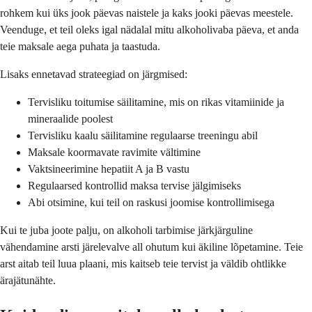
rohkem kui üks jook päevas naistele ja kaks jooki päevas meestele.
Veenduge, et teil oleks igal nädalal mitu alkoholivaba päeva, et anda
teie maksale aega puhata ja taastuda.
Lisaks ennetavad strateegiad on järgmised:
Tervisliku toitumise säilitamine, mis on rikas vitamiinide ja
mineraalide poolest
Tervisliku kaalu säilitamine regulaarse treeningu abil
Maksale koormavate ravimite vältimine
Vaktsineerimine hepatiit A ja B vastu
Regulaarsed kontrollid maksa tervise jälgimiseks
Abi otsimine, kui teil on raskusi joomise kontrollimisega
Kui te juba joote palju, on alkoholi tarbimise järkjärguline
vähendamine arsti järelevalve all ohutum kui äkiline lõpetamine. Teie
arst aitab teil luua plaani, mis kaitseb teie tervist ja väldib ohtlikke
ärajätunähte.