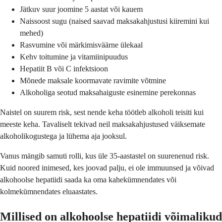
Jätkuv suur joomine 5 aastat või kauem
Naissoost sugu (naised saavad maksakahjustusi kiiremini kui
mehed)
Rasvumine või märkimisväärne ülekaal
Kehv toitumine ja vitamiinipuudus
Hepatiit B või C infektsioon
Mõnede maksale koormavate ravimite võtmine
Alkoholiga seotud maksahaiguste esinemine perekonnas
Naistel on suurem risk, sest nende keha töötleb alkoholi teisiti kui
meeste keha. Tavaliselt tekivad neil maksakahjustused väiksemate
alkoholikogustega ja lühema aja jooksul.
Vanus mängib samuti rolli, kus üle 35-aastastel on suurenenud risk.
Kuid noored inimesed, kes joovad palju, ei ole immuunsed ja võivad
alkohoolse hepatiidi saada ka oma kahekümnendates või
kolmekümnendates eluaastates.
Millised on alkohoolse hepatiidi võimalikud