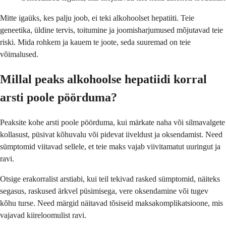
Mitte igaüks, kes palju joob, ei teki alkohoolset hepatiiti. Teie
geneetika, üldine tervis, toitumine ja joomisharjumused mõjutavad teie
riski. Mida rohkem ja kauem te joote, seda suuremad on teie
võimalused.
Millal peaks alkohoolse hepatiidi korral
arsti poole pöörduma?
Peaksite kohe arsti poole pöörduma, kui märkate naha või silmavalgete
kollasust, püsivat kõhuvalu või pidevat iiveldust ja oksendamist. Need
sümptomid viitavad sellele, et teie maks vajab viivitamatut uuringut ja
ravi.
Otsige erakorralist arstiabi, kui teil tekivad rasked sümptomid, näiteks
segasus, raskused ärkvel püsimisega, vere oksendamine või tugev
kõhu turse. Need märgid näitavad tõsiseid maksakomplikatsioone, mis
vajavad kiireloomulist ravi.