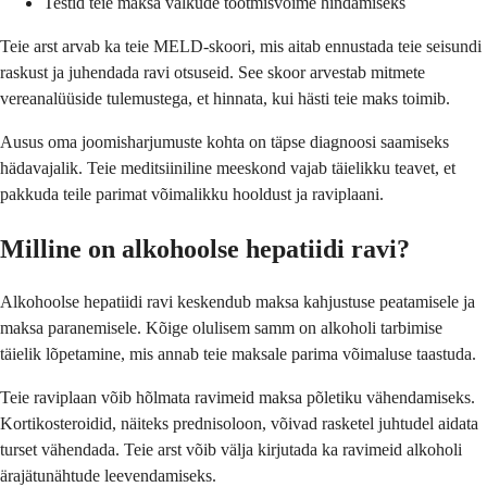
Testid teie maksa valkude tootmisvõime hindamiseks
Teie arst arvab ka teie MELD-skoori, mis aitab ennustada teie seisundi
raskust ja juhendada ravi otsuseid. See skoor arvestab mitmete
vereanalüüside tulemustega, et hinnata, kui hästi teie maks toimib.
Ausus oma joomisharjumuste kohta on täpse diagnoosi saamiseks
hädavajalik. Teie meditsiiniline meeskond vajab täielikku teavet, et
pakkuda teile parimat võimalikku hooldust ja raviplaani.
Milline on alkohoolse hepatiidi ravi?
Alkohoolse hepatiidi ravi keskendub maksa kahjustuse peatamisele ja
maksa paranemisele. Kõige olulisem samm on alkoholi tarbimise
täielik lõpetamine, mis annab teie maksale parima võimaluse taastuda.
Teie raviplaan võib hõlmata ravimeid maksa põletiku vähendamiseks.
Kortikosteroidid, näiteks prednisoloon, võivad rasketel juhtudel aidata
turset vähendada. Teie arst võib välja kirjutada ka ravimeid alkoholi
ärajätunähtude leevendamiseks.