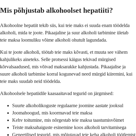
Mis põhjustab alkohoolset hepatiiti?
Alkohoolne hepatiit tekib siis, kui teie maks ei suuda enam töödelda
alkoholi, mida te joote. Pikaajaline ja suur alkoholi tarbimine ületab
teie maksa loomuliku võime alkoholi ohutult lagundada.
Kui te joote alkoholi, töötab teie maks kõvasti, et muuta see vähem
kahjulikeks aineteks. Selle protsessi käigus tekivad mürgised
kõrvalsaadused, mis võivad maksarakke kahjustada. Pikaajalise ja
suure alkoholi tarbimise korral kogunevad need mürgid kiiremini, kui
teie maks suudab neid töödelda.
Alkohoolsele hepatiidile kaasaaitavad tegurid on järgmised:
Suurte alkoholikoguste regulaarne joomine aastate jooksul
Joomahoogud, mis koormavad teie maksa
Kehv toitumine, mis nõrgestab teie maksa taastumisvõimet
Teiste maksahaiguste esinemine koos alkoholi tarvitamisega
Geneetilised tegurid, mis mõjutavad teie keha alkoholi töötlemist