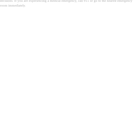
decisions. If you are experiencing a medical emergency, call 911 or go to the nearest emergency
room immediately.