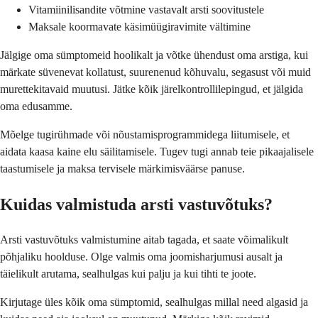
Vitamiinilisandite võtmine vastavalt arsti soovitustele
Maksale koormavate käsimüügiravimite vältimine
Jälgige oma sümptomeid hoolikalt ja võtke ühendust oma arstiga, kui
märkate süvenevat kollatust, suurenenud kõhuvalu, segasust või muid
murettekitavaid muutusi. Jätke kõik järelkontrollilepingud, et jälgida
oma edusamme.
Mõelge tugirühmade või nõustamisprogrammidega liitumisele, et
aidata kaasa kaine elu säilitamisele. Tugev tugi annab teie pikaajalisele
taastumisele ja maksa tervisele märkimisväärse panuse.
Kuidas valmistuda arsti vastuvõtuks?
Arsti vastuvõtuks valmistumine aitab tagada, et saate võimalikult
põhjaliku hoolduse. Olge valmis oma joomisharjumusi ausalt ja
täielikult arutama, sealhulgas kui palju ja kui tihti te joote.
Kirjutage üles kõik oma sümptomid, sealhulgas millal need algasid ja