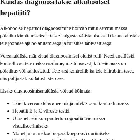
Kuidas diagnoositakse alkohoolset
hepatiiti?
Alkohoolse hepatiidi diagnoosimine hõlmab mitut sammu maksa
põletiku kinnitamiseks ja teiste haiguste välistamiseks. Teie arst alustab
teie joomise ajaloo arutamisega ja füüsilise läbivaatusega.
Vereanalüüsid mängivad diagnoosimisel olulist rolli. Need analüüsid
kontrollivad teie maksaensüüme, mis tõusevad, kui teie maks on
põletikus või kahjustatud. Teie arst kontrollib ka teie bilirubiini taset,
mis põhjustab kollatust ikteruses.
Lisaks diagnoosimisanalüüsid võivad hõlmata:
Täielik vereanalüüs aneemia ja infektsiooni kontrollimiseks
Hepatiit B ja C viiruste testid
Ultraheli või kompuutertomograafia teie maksa
visualiseerimiseks
Mõnel juhul maksa biopsia koeproovi uurimiseks