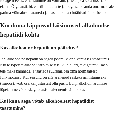
Pidage meeles, et taastumine on võimalik ja te ei pea seda üksi läbi
elama. Õige arstiabi, elustiili muutuste ja toega saate anda oma maksale
parima võimaluse paraneda ja taastada oma elutähtsad funktsioonid.
Korduma kippuvad küsimused alkohoolse
hepatiidi kohta
Kas alkohoolne hepatiit on pöörduv?
Jah, alkohoolne hepatiit on sageli pöörduv, eriti varajases staadiumis.
Kui te lõpetate alkoholi tarbimise täielikult ja järgite õiget ravi, saab
teie maks paraneda ja taastada suurema osa oma normaalsest
funktsioonist. Kui seisund on aga arenenud raskeks armistumiseks
(tsüroos), võib osa kahjustustest olla püsiv, kuigi alkoholi tarbimise
lõpetamine võib ikkagi edasist halvenemist ära hoida.
Kui kaua aega võtab alkohoolsest hepatiidist
taastumine?