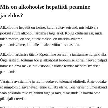
Mis on alkohoolse hepatiidi peamine
järeldus?
Alkohoolne hepatiit on tõsine, kuid ravitav seisund, mis tekib aja
jooksul suure alkoholi tarbimise tagajärjel. Kõige olulisem asi, mida
tuleb mõista, on see, et teie maksal on märkimisväärne
paranemisvõime, kui talle antakse võimalus taastuda.
Alkoholi tarbimise täielik lõpetamine on ravi ja taastumise nurgakiviks.
Õige arstiabi, toitumis toe ja alkoholist loobumise korral näevad paljud
inimesed oma maksa funktsiooni ja üldise tervise märkimisväärset
paranemist.
Varajane avastamine ja ravi muudavad tulemusi oluliselt. Ärge oodake,
et sümptomid süvenevad, enne kui abi otsite. Teie tervishoiumeeskond
saab pakkuda teile vajalikku tuge ja ravi, et taastuda ja kaitsta oma
pikaajalist tervist.