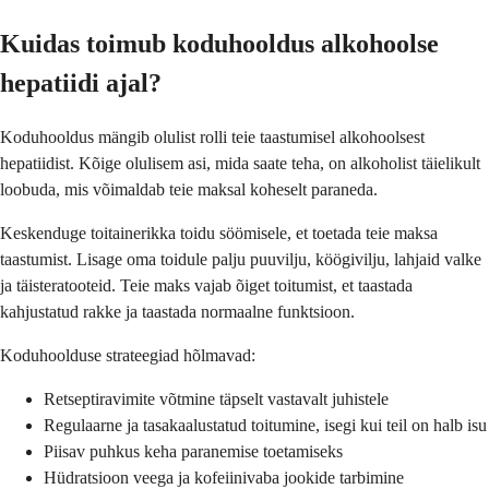
Kuidas toimub koduhooldus alkohoolse
hepatiidi ajal?
Koduhooldus mängib olulist rolli teie taastumisel alkohoolsest
hepatiidist. Kõige olulisem asi, mida saate teha, on alkoholist täielikult
loobuda, mis võimaldab teie maksal koheselt paraneda.
Keskenduge toitainerikka toidu söömisele, et toetada teie maksa
taastumist. Lisage oma toidule palju puuvilju, köögivilju, lahjaid valke
ja täisteratooteid. Teie maks vajab õiget toitumist, et taastada
kahjustatud rakke ja taastada normaalne funktsioon.
Koduhoolduse strateegiad hõlmavad:
Retseptiravimite võtmine täpselt vastavalt juhistele
Regulaarne ja tasakaalustatud toitumine, isegi kui teil on halb isu
Piisav puhkus keha paranemise toetamiseks
Hüdratsioon veega ja kofeiinivaba jookide tarbimine