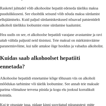
Rasketel juhtudel võib alkohoolne hepatiit edeneda täieliku maksa
puudulikkuseni. See eluohtlik seisund võib nõuda maksa siirdamist
ellujäämiseks. Kuid paljud siirdamiskeskused nõuavad patsientidelt
alkoholi täielikku loobumist enne siirdamise kaalumist.
Hea uudis on see, et alkohoolse hepatiidi varajane avastamine ja ravi
aitab vältida paljusid neid tüsistusi. Teie maksal on märkimisväärne
paranemisvõime, kui talle antakse õige hooldus ja vabadus alkoholist.
Kuidas saab alkohoolset hepatiiti
ennetada?
Alkohoolse hepatiidi ennetamise kõige tõhusam viis on alkoholi
mõõdukas tarbimine või täielik loobumine. See annab teie maksale
parima võimaluse tervena püsida ja kogu elu jooksul korralikult
toimida.
Kui te otsustate juua, pidage kinni soovitatud piirangutest: mitte