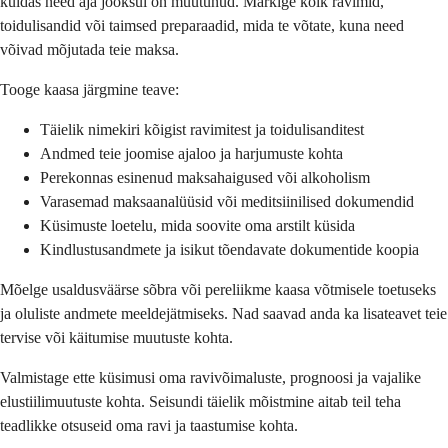
kuidas need aja jooksul on muutunud. Märkige kõik ravimid,
toidulisandid või taimsed preparaadid, mida te võtate, kuna need
võivad mõjutada teie maksa.
Tooge kaasa järgmine teave:
Täielik nimekiri kõigist ravimitest ja toidulisanditest
Andmed teie joomise ajaloo ja harjumuste kohta
Perekonnas esinenud maksahaigused või alkoholism
Varasemad maksaanalüüsid või meditsiinilised dokumendid
Küsimuste loetelu, mida soovite oma arstilt küsida
Kindlustusandmete ja isikut tõendavate dokumentide koopia
Mõelge usaldusväärse sõbra või pereliikme kaasa võtmisele toetuseks
ja oluliste andmete meeldejätmiseks. Nad saavad anda ka lisateavet teie
tervise või käitumise muutuste kohta.
Valmistage ette küsimusi oma ravivõimaluste, prognoosi ja vajalike
elustiilimuutuste kohta. Seisundi täielik mõistmine aitab teil teha
teadlikke otsuseid oma ravi ja taastumise kohta.