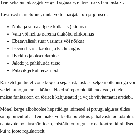
Teie keha annab sageli selgeid signaale, et teie maksil on raskusi.
Tavalised sümptomid, mida võite märgata, on järgmised:
Naha ja silmavalgete kollasus (ikterus)
Valu või hellus parema ülakõhu piirkonnas
Ebatavaliselt suur väsimus või nõrkus
Iseeneslik isu kaotus ja kaalulangus
IIveldus ja oksendamine
Jalade ja pahkluude turse
Palavik ja külmavärinad
Rasketel juhtudel võite kogeda segasust, raskusi selge mõtlemisega või
vedelikukogunemist kõhus. Need sümptomid tähendavad, et teie
maksa funktsioon on tõsiselt kahjustatud ja vajab viivitamatut arstiabi.
Mõnel kerge alkohoolse hepatiidiga inimesel ei pruugi alguses üldse
sümptomeid olla. Teie maks võib olla põletikus ja halvasti töötada ilma
nähtavate hoiatusmärkideta, mistõttu on regulaarsed kontrollid olulised,
kui te joote regulaarselt.