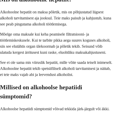
Alkohoolne hepatiit on maksa põletik, mis on põhjustatud liigsest
alkoholi tarvitamisest aja jooksul. Teie maks paisub ja kahjustub, kuna
see peab pingutama alkoholi töötlemisega.
Mõelge oma maksale kui keha peamisele filtratsiooni- ja
töötlemiskeskusele. Kui te tarbite pikka aega suures koguses alkoholi,
siis see elutähtis organ ülekoormab ja põletik tekib. Seisund võib
ulatuda kergest ärritusest kuni raske, eluohtliku maksakahjustuseni.
See ei ole sama mis viiruslik hepatiit, mille võite saada teiselt inimeselt.
Alkohoolne hepatiit tekib spetsiifiliselt alkoholi tarvitamisest ja näitab,
et teie maks vajab abi ja leevendust alkoholist.
Millised on alkohoolse hepatiidi
sümptomid?
Alkohoolse hepatiidi sümptomid võivad tekkida järk-järgult või äkki.