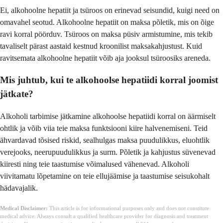
Ei, alkohoolne hepatiit ja tsüroos on erinevad seisundid, kuigi need on
omavahel seotud. Alkohoolne hepatiit on maksa põletik, mis on õige
ravi korral pöörduv. Tsüroos on maksa püsiv armistumine, mis tekib
tavaliselt pärast aastaid kestnud kroonilist maksakahjustust. Kuid
ravitsemata alkohoolne hepatiit võib aja jooksul tsüroosiks areneda.
Mis juhtub, kui te alkohoolse hepatiidi korral joomist
jätkate?
Alkoholi tarbimise jätkamine alkohoolse hepatiidi korral on äärmiselt
ohtlik ja võib viia teie maksa funktsiooni kiire halvenemiseni. Teid
ähvardavad tõsised riskid, sealhulgas maksa puudulikkus, eluohtlik
verejooks, neerupuudulikkus ja surm. Põletik ja kahjustus süvenevad
kiiresti ning teie taastumise võimalused vähenevad. Alkoholi
viivitamatu lõpetamine on teie ellujäämise ja taastumise seisukohalt
hädavajalik.
Medical Disclaimer:
This article is for informational purposes only and does not constitute
medical advice. Always consult a qualified healthcare provider for diagnosis and treatment