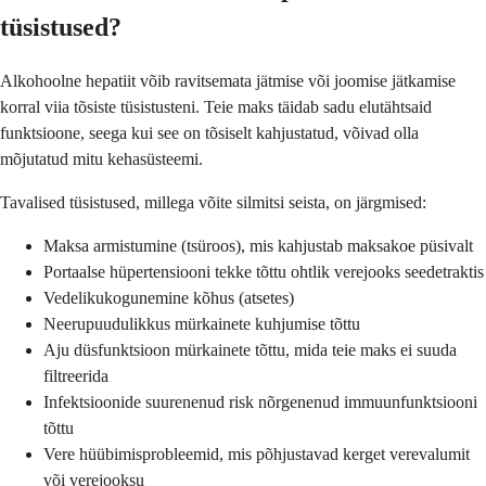
tüsistused?
Alkohoolne hepatiit võib ravitsemata jätmise või joomise jätkamise
korral viia tõsiste tüsistusteni. Teie maks täidab sadu elutähtsaid
funktsioone, seega kui see on tõsiselt kahjustatud, võivad olla
mõjutatud mitu kehasüsteemi.
Tavalised tüsistused, millega võite silmitsi seista, on järgmised:
Maksa armistumine (tsüroos), mis kahjustab maksakoe püsivalt
Portaalse hüpertensiooni tekke tõttu ohtlik verejooks seedetraktis
Vedelikukogunemine kõhus (atsetes)
Neerupuudulikkus mürkainete kuhjumise tõttu
Aju düsfunktsioon mürkainete tõttu, mida teie maks ei suuda
filtreerida
Infektsioonide suurenenud risk nõrgenenud immuunfunktsiooni
tõttu
Vere hüübimisprobleemid, mis põhjustavad kerget verevalumit
või verejooksu