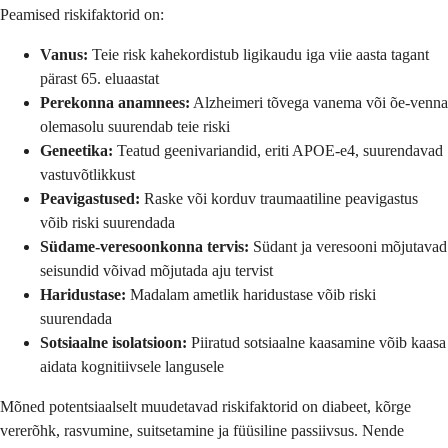
Peamised riskifaktorid on:
Vanus:
Teie risk kahekordistub ligikaudu iga viie aasta tagant
pärast 65. eluaastat
Perekonna anamnees:
Alzheimeri tõvega vanema või õe-venna
olemasolu suurendab teie riski
Geneetika:
Teatud geenivariandid, eriti APOE-e4, suurendavad
vastuvõtlikkust
Peavigastused:
Raske või korduv traumaatiline peavigastus
võib riski suurendada
Südame-veresoonkonna tervis:
Südant ja veresooni mõjutavad
seisundid võivad mõjutada aju tervist
Haridustase:
Madalam ametlik haridustase võib riski
suurendada
Sotsiaalne isolatsioon:
Piiratud sotsiaalne kaasamine võib kaasa
aidata kognitiivsele langusele
Mõned potentsiaalselt muudetavad riskifaktorid on diabeet, kõrge
vererõhk, rasvumine, suitsetamine ja füüsiline passiivsus. Nende