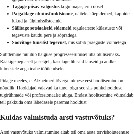
Tagage piisav valgustus
kogu majas, eriti öösel
Paigaldage ohutusfunktsioone
, näiteks käepidemed, kappide
lukud ja jälgimissüsteemid
Säilitage sotsiaalseid sidemeid
regulaarsete külastuste või
tegevuste kaudu pere ja sõpradega
Soovitage füüsilist tegevust
, mis sobib praeguste võimetega
Suhtlemine muutub haiguse progresseerumisel üha olulisemaks.
Rääkige aeglaselt ja selgelt, kasutage lihtsaid lauseid ja andke
inimestele aega teabe töötlemiseks.
Pidage meeles, et Alzheimeri tõvega inimese eest hoolitsemine on
nõudlik. Hooldajad vajavad ka tuge, olgu see siis puhkehoolduse,
tugirühmade või professionaalse abiga. Endast hoolitsemine võimaldab
teil pakkuda oma lähedasele paremat hooldust.
Kuidas valmistuda arsti vastuvõtuks?
Arsti vastuvõtuks valmistumine aitab teil oma aega tervishoiuteenuse