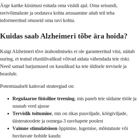
Ärge kartke küsimusi esitada oma visiidi ajal. Oma seisundi,
ravivõimaluste ja oodatava kohta arusaamine aitab teil teha
informeeritud otsuseid oma ravi kohta.
Kuidas saab Alzheimeri tõbe ära hoida?
Kuigi Alzheimeri tõve ärahoidmiseks ei ole garanteeritud viisi, näitab
uuring, et teatud elustiilivalikud võivad aidata vähendada teie riski.
Need samad harjumused on kasulikud ka teie üldisele tervisele ja
heaolule.
Potentsiaalselt kaitsvad strateegiad on:
Regulaarne füüsiline treening
, mis paneb teie südame tööle ja
suunab verd ajusse
Tervislik toitumine
, mis on rikas puuviljade, köögiviljade,
täisteratoodete ja oomega-3 rasvhapete poolest
Vaimne stimulatsioon
õppimise, lugemise, mõistatuste või
huvitavate hobide kaudu