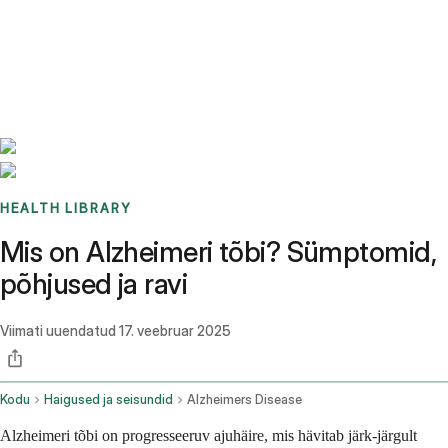
Benchmarks
Stories
FAQ
Sign up / Log in
HEALTH LIBRARY
Mis on Alzheimeri tõbi? Sümptomid,
põhjused ja ravi
Viimati uuendatud
17. veebruar 2025
Kodu
Haigused ja seisundid
Alzheimers Disease
Alzheimeri tõbi on progresseeruv ajuhäire, mis hävitab järk-järgult