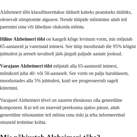
Alzheimeri tõbi klassifitseeritakse üldiselt kaheks peamiseks tüübiks,
olenevalt sümptomite algusest. Nende tüüpide mõistmine aitab teil
paremini oma või lähedase olukorda mõista.
Hiline Alzheimeri tõbi
on kaugelt kõige levinum vorm, mis mõjutab
65-aastaseid ja vanemaid inimesi. See tüüp moodustab üle 95% kõigist
juhtudest ja areneb tavaliselt järk-järgult paljude aastate jooksul.
Varajane Alzheimeri tõbi
mõjutab alla 65-aastaseid inimesi,
mõnikord juba 40- või 50-aastaselt. See vorm on palju haruldasem,
moodustades alla 5% juhtudest, kuid see progresseerub sageli
kiiremini.
Varajasel Alzheimeri tõvel on suurem tõenäosus olla geneetiline
komponent. Kui teil on muresid perekonna ajaloo pärast, aitab
geneetiline nõustamine teil mõista oma riski ja teha informeeritud
otsuseid testimise kohta.