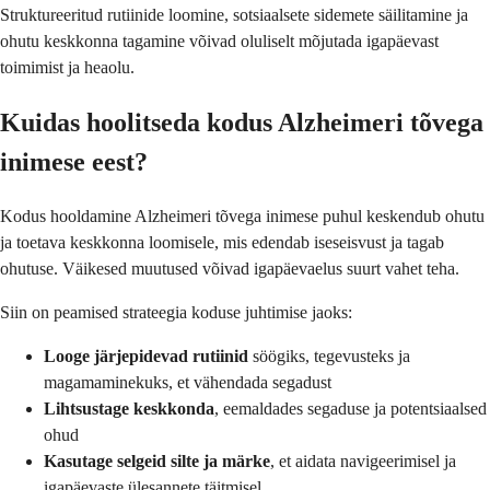
Struktureeritud rutiinide loomine, sotsiaalsete sidemete säilitamine ja
ohutu keskkonna tagamine võivad oluliselt mõjutada igapäevast
toimimist ja heaolu.
Kuidas hoolitseda kodus Alzheimeri tõvega
inimese eest?
Kodus hooldamine Alzheimeri tõvega inimese puhul keskendub ohutu
ja toetava keskkonna loomisele, mis edendab iseseisvust ja tagab
ohutuse. Väikesed muutused võivad igapäevaelus suurt vahet teha.
Siin on peamised strateegia koduse juhtimise jaoks:
Looge järjepidevad rutiinid
söögiks, tegevusteks ja
magamaminekuks, et vähendada segadust
Lihtsustage keskkonda
, eemaldades segaduse ja potentsiaalsed
ohud
Kasutage selgeid silte ja märke
, et aidata navigeerimisel ja
igapäevaste ülesannete täitmisel