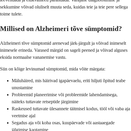
sekkumine võivad oluliselt muuta seda, kuidas teie ja teie pere sellega
toime tulete.
Millised on Alzheimeri tõve sümptomid?
Alzheimeri tõve sümptomid arenevad järk-järgult ja võivad inimeselt
inimesele erineda. Varased märgid on sageli peened ja võivad alguses
eksida normaalse vananemise vastu.
Siin on kõige levinumad sümptomid, mida võite märgata:
Mäluhäired, mis häirivad igapäevaelu, eriti hiljuti õpitud teabe
unustamine
Probleemid planeerimise või probleemide lahendamisega,
näiteks tuttavate retseptide järgimine
Raskeused tuttavate ülesannete täitmisel kodus, tööl või vaba aja
veetmise ajal
Segadus aja või koha osas, kuupäevade või aastaaegade
jälgimise kaotamine