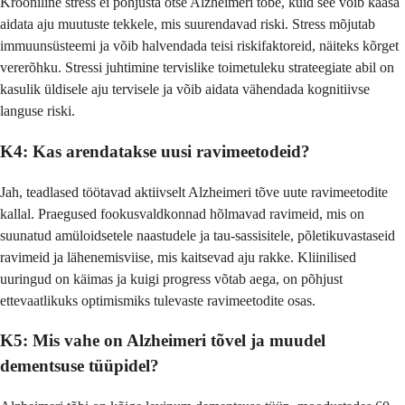
Krooniline stress ei põhjusta otse Alzheimeri tõbe, kuid see võib kaasa
aidata aju muutuste tekkele, mis suurendavad riski. Stress mõjutab
immuunsüsteemi ja võib halvendada teisi riskifaktoreid, näiteks kõrget
vererõhku. Stressi juhtimine tervislike toimetuleku strateegiate abil on
kasulik üldisele aju tervisele ja võib aidata vähendada kognitiivse
languse riski.
K4: Kas arendatakse uusi ravimeetodeid?
Jah, teadlased töötavad aktiivselt Alzheimeri tõve uute ravimeetodite
kallal. Praegused fookusvaldkonnad hõlmavad ravimeid, mis on
suunatud amüloidsetele naastudele ja tau-sassisitele, põletikuvastaseid
ravimeid ja lähenemisviise, mis kaitsevad aju rakke. Kliinilised
uuringud on käimas ja kuigi progress võtab aega, on põhjust
ettevaatlikuks optimismiks tulevaste ravimeetodite osas.
K5: Mis vahe on Alzheimeri tõvel ja muudel
dementsuse tüüpidel?