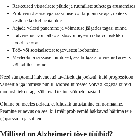
Raskeused visuaalsete piltide ja ruumiliste suhetega arusaamises
Probleemid sõnadega rääkimise või kirjutamise ajal, näiteks
vestluse keskel peatamine
Asjade valesti panemine ja võimetuse jälgedes tagasi minna
Halvenenud või halb otsustusvõime, eriti raha või isikliku
hoolduse osas
Töö- või sotsiaalsetest tegevustest loobumine
Meeleolu ja isiksuse muutused, sealhulgas suurenenud ärevus
või kahtlustamine
Need sümptomid halvenevad tavaliselt aja jooksul, kuid progressioon
varieerub iga inimese puhul. Mõned inimesed võivad kogeda kiireid
muutusi, teised aga säilitavad teatud võimeid aastaid.
Oluline on meeles pidada, et juhuslik unustamine on normaalne.
Peamine erinevus on see, kui mäluprobleemid hakkavad häirima teie
igapäevaelu ja suhteid.
Millised on Alzheimeri tõve tüübid?