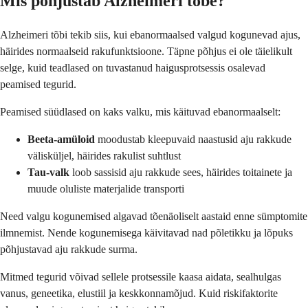
Mis põhjustab Alzheimeri tõbe?
Alzheimeri tõbi tekib siis, kui ebanormaalsed valgud kogunevad ajus,
häirides normaalseid rakufunktsioone. Täpne põhjus ei ole täielikult
selge, kuid teadlased on tuvastanud haigusprotsessis osalevad
peamised tegurid.
Peamised süüdlased on kaks valku, mis käituvad ebanormaalselt:
Beeta-amüloid
moodustab kleepuvaid naastusid aju rakkude
välisküljel, häirides rakulist suhtlust
Tau-valk
loob sassisid aju rakkude sees, häirides toitainete ja
muude oluliste materjalide transporti
Need valgu kogunemised algavad tõenäoliselt aastaid enne sümptomite
ilmnemist. Nende kogunemisega käivitavad nad põletikku ja lõpuks
põhjustavad aju rakkude surma.
Mitmed tegurid võivad sellele protsessile kaasa aidata, sealhulgas
vanus, geneetika, elustiil ja keskkonnamõjud. Kuid riskifaktorite