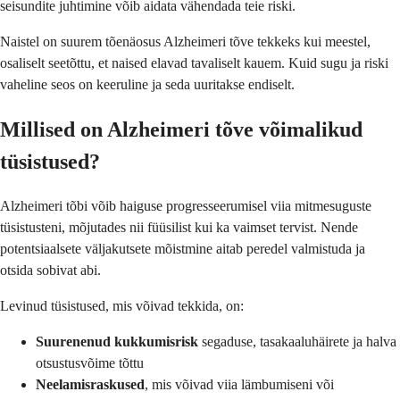
seisundite juhtimine võib aidata vähendada teie riski.
Naistel on suurem tõenäosus Alzheimeri tõve tekkeks kui meestel,
osaliselt seetõttu, et naised elavad tavaliselt kauem. Kuid sugu ja riski
vaheline seos on keeruline ja seda uuritakse endiselt.
Millised on Alzheimeri tõve võimalikud
tüsistused?
Alzheimeri tõbi võib haiguse progresseerumisel viia mitmesuguste
tüsistusteni, mõjutades nii füüsilist kui ka vaimset tervist. Nende
potentsiaalsete väljakutsete mõistmine aitab peredel valmistuda ja
otsida sobivat abi.
Levinud tüsistused, mis võivad tekkida, on:
Suurenenud kukkumisrisk
segaduse, tasakaaluhäirete ja halva
otsustusvõime tõttu
Neelamisraskused
, mis võivad viia lämbumiseni või