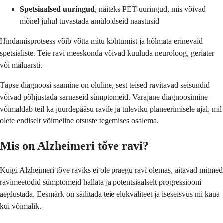
Spetsiaalsed uuringud
, näiteks PET-uuringud, mis võivad
mõnel juhul tuvastada amüloidseid naastusid
Hindamisprotsess võib võtta mitu kohtumist ja hõlmata erinevaid
spetsialiste. Teie ravi meeskonda võivad kuuluda neuroloog, geriater
või mäluarsti.
Täpse diagnoosi saamine on oluline, sest teised ravitavad seisundid
võivad põhjustada sarnaseid sümptomeid. Varajane diagnoosimine
võimaldab teil ka juurdepääsu ravile ja tuleviku planeerimisele ajal, mil
olete endiselt võimeline otsuste tegemises osalema.
Mis on Alzheimeri tõve ravi?
Kuigi Alzheimeri tõve raviks ei ole praegu ravi olemas, aitavad mitmed
ravimeetodid sümptomeid hallata ja potentsiaalselt progressiooni
aeglustada. Eesmärk on säilitada teie elukvaliteet ja iseseisvus nii kaua
kui võimalik.