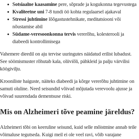
Sotsiaalne kaasamine
pere, sõprade ja kogukonna tegevustega
Kvaliteetne uni
7-8 tundi öö kohta regulaarsel ajakaval
Stressi juhtimine
lõõgastustehnikate, meditatsiooni või
nõustamise abil
Südame-veresoonkonna tervis
vererõhu, kolesterooli ja
diabeedi kontrollimisega
Vahemere dieedil on aju tervise uuringutes näidatud erilist lubadust.
See söömismuster rõhutab kala, oliiviõli, pähkleid ja palju värvilisi
köögivilju.
Krooniliste haiguste, näiteks diabeedi ja kõrge vererõhu juhtimine on
samuti oluline. Need seisundid võivad mõjutada verevoolu ajusse ja
võivad suurendada dementsuse riski.
Mis on Alzheimeri tõve peamine järeldus?
Alzheimeri tõbi on keeruline seisund, kuid selle mõistmine annab teile
võimaluse tegutseda. Kuigi meil ei ole veel ravi, võib varajane