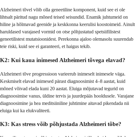
Alzheimeri tõvel võib olla geneetiline komponent, kuid see ei ole
lihtsalt päritud nagu mõned teised seisundid. Enamik juhtumeid on
hiline ja hõlmavad geenide ja keskkonna keerulisi koostoimeid. Ainult
haruldased varajased vormid on otse põhjustatud spetsiifilistest
geneetilistest mutatsioonidest. Perekonna ajaloo olemasolu suurendab
teie riski, kuid see ei garanteeri, et haigus tekib.
K2: Kui kaua inimesed Alzheimeri tõvega elavad?
Alzheimeri tõve progressioon varieerub inimeselt inimesele väga.
Keskmiselt elavad inimesed pärast diagnoosimist 4–8 aastat, kuid
mõned võivad elada kuni 20 aastat. Eluiga mõjutavad tegurid on
diagnoosimise vanus, üldine tervis ja juurdepääs hooldusele. Varajane
diagnoosimine ja hea meditsiiniline juhtimine aitavad pikendada nii
eluiga kui ka elukvaliteeti.
K3: Kas stress võib põhjustada Alzheimeri tõbe?