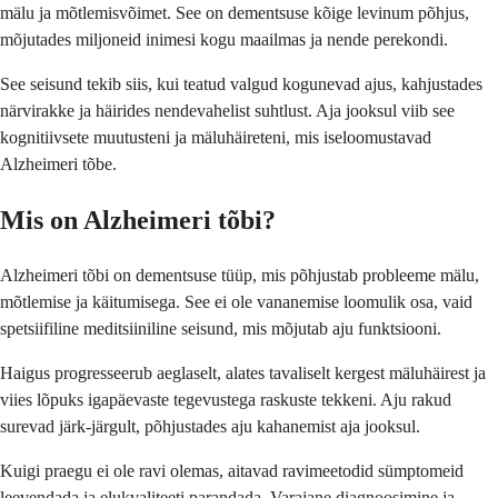
mälu ja mõtlemisvõimet. See on dementsuse kõige levinum põhjus,
mõjutades miljoneid inimesi kogu maailmas ja nende perekondi.
See seisund tekib siis, kui teatud valgud kogunevad ajus, kahjustades
närvirakke ja häirides nendevahelist suhtlust. Aja jooksul viib see
kognitiivsete muutusteni ja mäluhäireteni, mis iseloomustavad
Alzheimeri tõbe.
Mis on Alzheimeri tõbi?
Alzheimeri tõbi on dementsuse tüüp, mis põhjustab probleeme mälu,
mõtlemise ja käitumisega. See ei ole vananemise loomulik osa, vaid
spetsiifiline meditsiiniline seisund, mis mõjutab aju funktsiooni.
Haigus progresseerub aeglaselt, alates tavaliselt kergest mäluhäirest ja
viies lõpuks igapäevaste tegevustega raskuste tekkeni. Aju rakud
surevad järk-järgult, põhjustades aju kahanemist aja jooksul.
Kuigi praegu ei ole ravi olemas, aitavad ravimeetodid sümptomeid
leevendada ja elukvaliteeti parandada. Varajane diagnoosimine ja