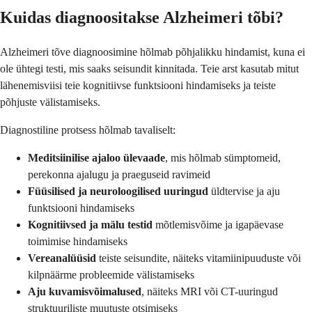
Kuidas diagnoositakse Alzheimeri tõbi?
Alzheimeri tõve diagnoosimine hõlmab põhjalikku hindamist, kuna ei
ole ühtegi testi, mis saaks seisundit kinnitada. Teie arst kasutab mitut
lähenemisviisi teie kognitiivse funktsiooni hindamiseks ja teiste
põhjuste välistamiseks.
Diagnostiline protsess hõlmab tavaliselt:
Meditsiinilise ajaloo ülevaade
, mis hõlmab sümptomeid,
perekonna ajalugu ja praeguseid ravimeid
Füüsilised ja neuroloogilised uuringud
üldtervise ja aju
funktsiooni hindamiseks
Kognitiivsed ja mälu testid
mõtlemisvõime ja igapäevase
toimimise hindamiseks
Vereanalüüsid
teiste seisundite, näiteks vitamiinipuuduste või
kilpnäärme probleemide välistamiseks
Aju kuvamisvõimalused
, näiteks MRI või CT-uuringud
struktuuriliste muutuste otsimiseks