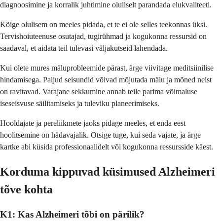
diagnoosimine ja korralik juhtimine oluliselt parandada elukvaliteeti.
Kõige olulisem on meeles pidada, et te ei ole selles teekonnas üksi.
Tervishoiuteenuse osutajad, tugirühmad ja kogukonna ressursid on
saadaval, et aidata teil tulevasi väljakutseid lahendada.
Kui olete mures mäluprobleemide pärast, ärge viivitage meditsiinilise
hindamisega. Paljud seisundid võivad mõjutada mälu ja mõned neist
on ravitavad. Varajane sekkumine annab teile parima võimaluse
iseseisvuse säilitamiseks ja tuleviku planeerimiseks.
Hooldajate ja pereliikmete jaoks pidage meeles, et enda eest
hoolitsemine on hädavajalik. Otsige tuge, kui seda vajate, ja ärge
kartke abi küsida professionaalidelt või kogukonna ressursside käest.
Korduma kippuvad küsimused Alzheimeri
tõve kohta
K1: Kas Alzheimeri tõbi on pärilik?