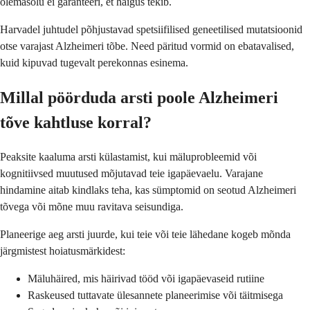
olemasolu ei garanteeri, et haigus tekib.
Harvadel juhtudel põhjustavad spetsiifilised geneetilised mutatsioonid
otse varajast Alzheimeri tõbe. Need päritud vormid on ebatavalised,
kuid kipuvad tugevalt perekonnas esinema.
Millal pöörduda arsti poole Alzheimeri
tõve kahtluse korral?
Peaksite kaaluma arsti külastamist, kui mäluprobleemid või
kognitiivsed muutused mõjutavad teie igapäevaelu. Varajane
hindamine aitab kindlaks teha, kas sümptomid on seotud Alzheimeri
tõvega või mõne muu ravitava seisundiga.
Planeerige aeg arsti juurde, kui teie või teie lähedane kogeb mõnda
järgmistest hoiatusmärkidest:
Mäluhäired, mis häirivad tööd või igapäevaseid rutiine
Raskeused tuttavate ülesannete planeerimise või täitmisega