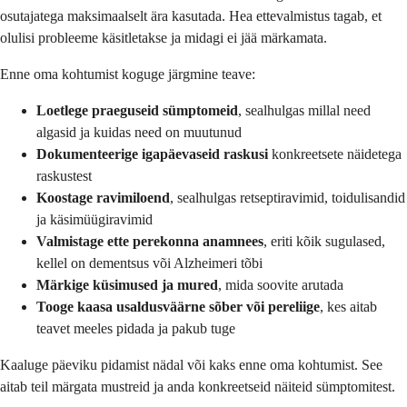
osutajatega maksimaalselt ära kasutada. Hea ettevalmistus tagab, et
olulisi probleeme käsitletakse ja midagi ei jää märkamata.
Enne oma kohtumist koguge järgmine teave:
Loetlege praeguseid sümptomeid
, sealhulgas millal need
algasid ja kuidas need on muutunud
Dokumenteerige igapäevaseid raskusi
konkreetsete näidetega
raskustest
Koostage ravimiloend
, sealhulgas retseptiravimid, toidulisandid
ja käsimüügiravimid
Valmistage ette perekonna anamnees
, eriti kõik sugulased,
kellel on dementsus või Alzheimeri tõbi
Märkige küsimused ja mured
, mida soovite arutada
Tooge kaasa usaldusväärne sõber või pereliige
, kes aitab
teavet meeles pidada ja pakub tuge
Kaaluge päeviku pidamist nädal või kaks enne oma kohtumist. See
aitab teil märgata mustreid ja anda konkreetseid näiteid sümptomitest.