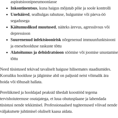
aspiratsioonipneumooniasse
Inkontinentsus
, kuna haigus mõjutab põie ja soole kontrolli
Unehäired
, sealhulgas rahutuse, hulgumise või päeva-öö
segadusega
Käitumuslikud muutused
, näiteks ärevus, agressiivsus või
depressioon
Suurenenud infektsioonirisk
nõrgenenud immuunfunktsiooni
ja enesehoolduse raskuste tõttu
Alatoitumus ja dehüdratsioon
söömise või joomise unustamise
tõttu
Need tüsistused tekivad tavaliselt haiguse hilisemates staadiumides.
Korraliku hoolduse ja jälgimise abil on paljusid neist võimalik ära
hoida või tõhusalt hallata.
Pereliikmed ja hooldajad peaksid tihedalt koostööd tegema
tervishoiuteenuse osutajatega, et luua ohutusplaane ja lahendada
tüsistusi nende tekkimisel. Professionaalsed tugiteenused võivad nende
väljakutsete juhtimisel oluliselt kaasa aidata.