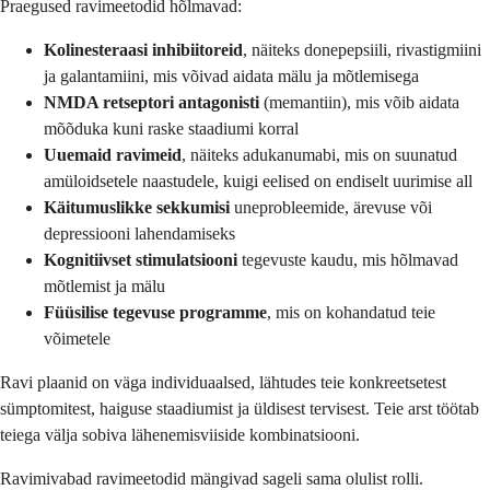
Praegused ravimeetodid hõlmavad:
Kolinesteraasi inhibiitoreid
, näiteks donepepsiili, rivastigmiini
ja galantamiini, mis võivad aidata mälu ja mõtlemisega
NMDA retseptori antagonisti
(memantiin), mis võib aidata
mõõduka kuni raske staadiumi korral
Uuemaid ravimeid
, näiteks adukanumabi, mis on suunatud
amüloidsetele naastudele, kuigi eelised on endiselt uurimise all
Käitumuslikke sekkumisi
uneprobleemide, ärevuse või
depressiooni lahendamiseks
Kognitiivset stimulatsiooni
tegevuste kaudu, mis hõlmavad
mõtlemist ja mälu
Füüsilise tegevuse programme
, mis on kohandatud teie
võimetele
Ravi plaanid on väga individuaalsed, lähtudes teie konkreetsetest
sümptomitest, haiguse staadiumist ja üldisest tervisest. Teie arst töötab
teiega välja sobiva lähenemisviiside kombinatsiooni.
Ravimivabad ravimeetodid mängivad sageli sama olulist rolli.