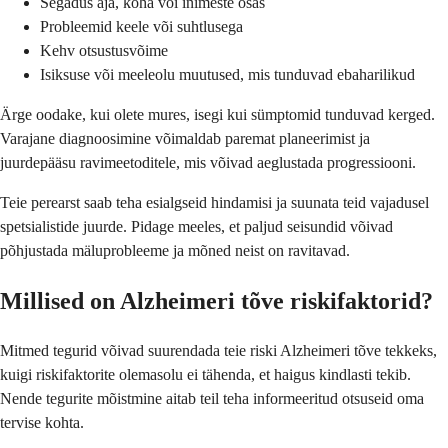
Segadus aja, koha või inimeste osas
Probleemid keele või suhtlusega
Kehv otsustusvõime
Isiksuse või meeleolu muutused, mis tunduvad ebaharilikud
Ärge oodake, kui olete mures, isegi kui sümptomid tunduvad kerged.
Varajane diagnoosimine võimaldab paremat planeerimist ja
juurdepääsu ravimeetoditele, mis võivad aeglustada progressiooni.
Teie perearst saab teha esialgseid hindamisi ja suunata teid vajadusel
spetsialistide juurde. Pidage meeles, et paljud seisundid võivad
põhjustada mäluprobleeme ja mõned neist on ravitavad.
Millised on Alzheimeri tõve riskifaktorid?
Mitmed tegurid võivad suurendada teie riski Alzheimeri tõve tekkeks,
kuigi riskifaktorite olemasolu ei tähenda, et haigus kindlasti tekib.
Nende tegurite mõistmine aitab teil teha informeeritud otsuseid oma
tervise kohta.