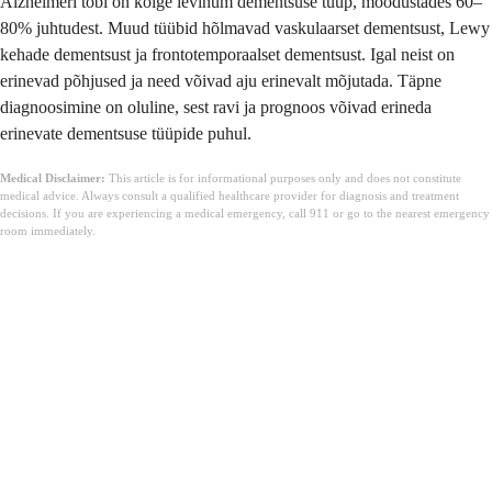
Alzheimeri tõbi on kõige levinum dementsuse tüüp, moodustades 60–
80% juhtudest. Muud tüübid hõlmavad vaskulaarset dementsust, Lewy
kehade dementsust ja frontotemporaalset dementsust. Igal neist on
erinevad põhjused ja need võivad aju erinevalt mõjutada. Täpne
diagnoosimine on oluline, sest ravi ja prognoos võivad erineda
erinevate dementsuse tüüpide puhul.
Medical Disclaimer:
This article is for informational purposes only and does not constitute
medical advice. Always consult a qualified healthcare provider for diagnosis and treatment
decisions. If you are experiencing a medical emergency, call 911 or go to the nearest emergency
room immediately.