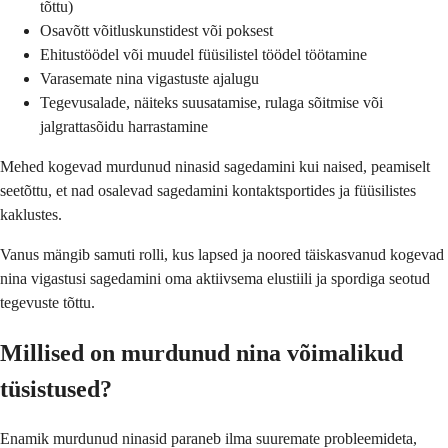
tõttu)
Osavõtt võitluskunstidest või poksest
Ehitustöödel või muudel füüsilistel töödel töötamine
Varasemate nina vigastuste ajalugu
Tegevusalade, näiteks suusatamise, rulaga sõitmise või
jalgrattasõidu harrastamine
Mehed kogevad murdunud ninasid sagedamini kui naised, peamiselt
seetõttu, et nad osalevad sagedamini kontaktsportides ja füüsilistes
kaklustes.
Vanus mängib samuti rolli, kus lapsed ja noored täiskasvanud kogevad
nina vigastusi sagedamini oma aktiivsema elustiili ja spordiga seotud
tegevuste tõttu.
Millised on murdunud nina võimalikud
tüsistused?
Enamik murdunud ninasid paraneb ilma suuremate probleemideta,