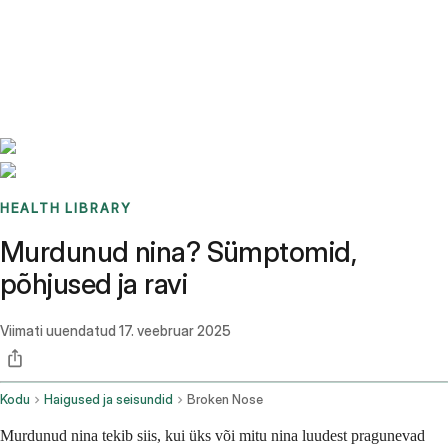
Benchmarks
Stories
FAQ
Sign up / Log in
HEALTH LIBRARY
Murdunud nina? Sümptomid,
põhjused ja ravi
Viimati uuendatud
17. veebruar 2025
Kodu
Haigused ja seisundid
Broken Nose
Murdunud nina tekib siis, kui üks või mitu nina luudest pragunevad