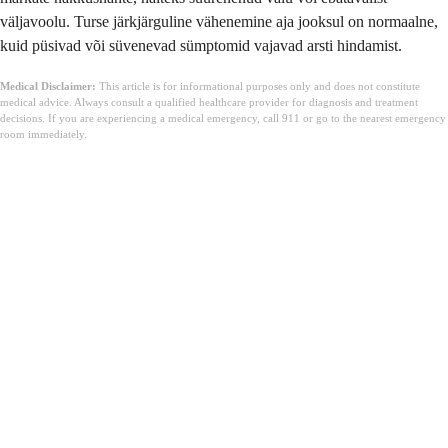
väljavoolu. Turse järkjärguline vähenemine aja jooksul on normaalne,
kuid püsivad või süvenevad sümptomid vajavad arsti hindamist.
Medical Disclaimer:
This article is for informational purposes only and does not constitute
medical advice. Always consult a qualified healthcare provider for diagnosis and treatment
decisions. If you are experiencing a medical emergency, call 911 or go to the nearest emergency
room immediately.