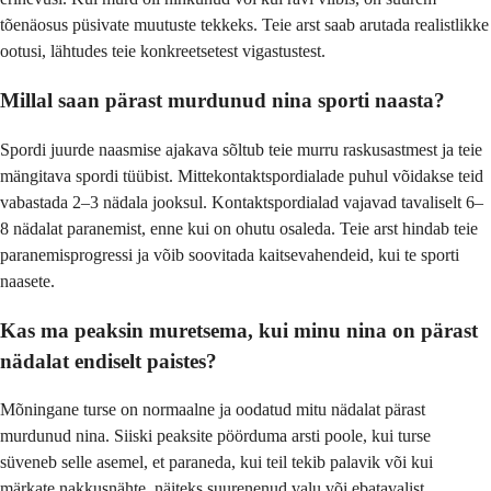
tõenäosus püsivate muutuste tekkeks. Teie arst saab arutada realistlikke
ootusi, lähtudes teie konkreetsetest vigastustest.
Millal saan pärast murdunud nina sporti naasta?
Spordi juurde naasmise ajakava sõltub teie murru raskusastmest ja teie
mängitava spordi tüübist. Mittekontaktspordialade puhul võidakse teid
vabastada 2–3 nädala jooksul. Kontaktspordialad vajavad tavaliselt 6–
8 nädalat paranemist, enne kui on ohutu osaleda. Teie arst hindab teie
paranemisprogressi ja võib soovitada kaitsevahendeid, kui te sporti
naasete.
Kas ma peaksin muretsema, kui minu nina on pärast
nädalat endiselt paistes?
Mõningane turse on normaalne ja oodatud mitu nädalat pärast
murdunud nina. Siiski peaksite pöörduma arsti poole, kui turse
süveneb selle asemel, et paraneda, kui teil tekib palavik või kui
märkate nakkusnähte, näiteks suurenenud valu või ebatavalist