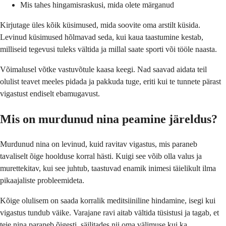
Mis tahes hingamisraskusi, mida olete märganud
Kirjutage üles kõik küsimused, mida soovite oma arstilt küsida.
Levinud küsimused hõlmavad seda, kui kaua taastumine kestab,
milliseid tegevusi tuleks vältida ja millal saate sporti või tööle naasta.
Võimalusel võtke vastuvõtule kaasa keegi. Nad saavad aidata teil
olulist teavet meeles pidada ja pakkuda tuge, eriti kui te tunnete pärast
vigastust endiselt ebamugavust.
Mis on murdunud nina peamine järeldus?
Murdunud nina on levinud, kuid ravitav vigastus, mis paraneb
tavaliselt õige hoolduse korral hästi. Kuigi see võib olla valus ja
murettekitav, kui see juhtub, taastuvad enamik inimesi täielikult ilma
pikaajaliste probleemideta.
Kõige olulisem on saada korralik meditsiiniline hindamine, isegi kui
vigastus tundub väike. Varajane ravi aitab vältida tüsistusi ja tagab, et
teie nina paraneb õigesti, säilitades nii oma välimuse kui ka