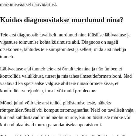
märkimisväärset näovigastust.
Kuidas diagnoositakse murdunud nina?
Teie arst diagnoosib tavaliselt murdunud nina füüsilise läbivaatuse ja
vigastuse toimumise kohta küsimuste abil. Diagnoos on sageli
otsekohene, lähtudes teie sümptomitest ja sellest, mida arst näeb ja
tunneb.
Läbivaatuse ajal tunneb teie arst õrnalt teie nina ja näo ümber, et
kontrollida valulikkust, turset ja mis tahes ilmset deformatsiooni. Nad
vaatavad ka spetsiaalse valguse abil teie ninasõõrmete sisse, et
kontrollida verejooksu, turset või muid probleeme.
Mõnel juhul võib teie arst tellida pildistamise teste, näiteks
röntgenülesvõtteid või kompuutertomograafiat. Neid on tavaliselt vaja,
kui nad kahtlustavad muid näoluumurde, kui on tüsistuste märke või
kui nad plaanivad murru parandamiseks operatsiooni.