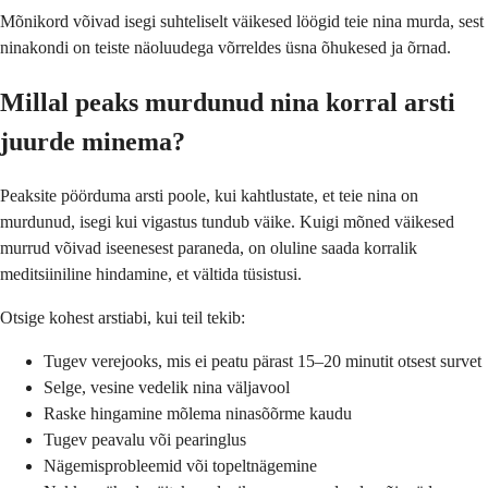
Mõnikord võivad isegi suhteliselt väikesed löögid teie nina murda, sest
ninakondi on teiste näoluudega võrreldes üsna õhukesed ja õrnad.
Millal peaks murdunud nina korral arsti
juurde minema?
Peaksite pöörduma arsti poole, kui kahtlustate, et teie nina on
murdunud, isegi kui vigastus tundub väike. Kuigi mõned väikesed
murrud võivad iseenesest paraneda, on oluline saada korralik
meditsiiniline hindamine, et vältida tüsistusi.
Otsige kohest arstiabi, kui teil tekib:
Tugev verejooks, mis ei peatu pärast 15–20 minutit otsest survet
Selge, vesine vedelik nina väljavool
Raske hingamine mõlema ninasõõrme kaudu
Tugev peavalu või pearinglus
Nägemisprobleemid või topeltnägemine