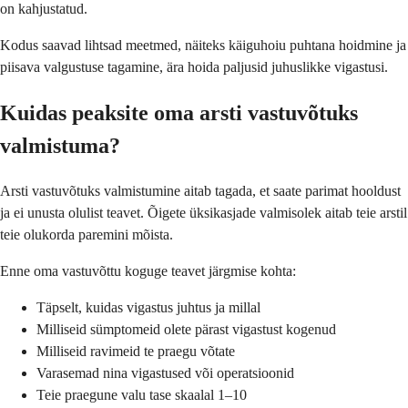
on kahjustatud.
Kodus saavad lihtsad meetmed, näiteks käiguhoiu puhtana hoidmine ja
piisava valgustuse tagamine, ära hoida paljusid juhuslikke vigastusi.
Kuidas peaksite oma arsti vastuvõtuks
valmistuma?
Arsti vastuvõtuks valmistumine aitab tagada, et saate parimat hooldust
ja ei unusta olulist teavet. Õigete üksikasjade valmisolek aitab teie arstil
teie olukorda paremini mõista.
Enne oma vastuvõttu koguge teavet järgmise kohta:
Täpselt, kuidas vigastus juhtus ja millal
Milliseid sümptomeid olete pärast vigastust kogenud
Milliseid ravimeid te praegu võtate
Varasemad nina vigastused või operatsioonid
Teie praegune valu tase skaalal 1–10