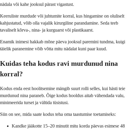
nädala või kahe jooksul pärast vigastust.
Keeruliste murdude või juhtumite korral, kus hingamine on oluliselt
kahjustatud, võib olla vajalik kirurgiline parandamine. Seda teeb
tavaliselt kõrva-, nina- ja kurguarst või plastikaarst.
Enamik inimesi hakkab mõne päeva jooksul paremini tundma, kuigi
täielik paranemine võib võtta mitu nädalat kuni paar kuud.
Kuidas teha kodus ravi murdunud nina
korral?
Kodus enda eest hoolitsemine mängib suurt rolli selles, kui hästi teie
murdunud nina paraneb. Õige kodus hooldus aitab vähendada valu,
minimeerida turset ja vältida tüsistusi.
Siin on see, mida saate kodus teha oma taastumise toetamiseks:
Kandke jääkotte 15–20 minutit mitu korda päevas esimese 48