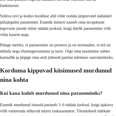
funktsiooni.
Sobiva ravi ja kodus hoolduse abil võite oodata järgnevatel nädalatel
järkjärgulist paranemist. Enamik inimesi naaseb oma tavapäraste
tegevuste juurde mõne nädala jooksul, kuigi täielik paranemine võib
võtta kauem aega.
Pidage meeles, et paranemine on protsess ja on normaalne, et teil on
mõnda aega ebamugavustunne ja turse. Olge oma taastumise suhtes
kannatlik ja järgige oma arsti juhiseid parima tulemuse saavutamiseks.
Korduma kippuvad küsimused murdunud
nina kohta
Kui kaua kulub murdunud nina paranemiseks?
Enamik murdunud ninasid paraneb 3–6 nädala jooksul, kuigi ajakava
võib varieeruda sõltuvalt murru raskusastmest. Tõenäoliselt märkate