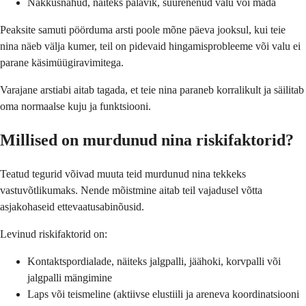
Nakkusnähud, näiteks palavik, suurenenud valu või mäda
Peaksite samuti pöörduma arsti poole mõne päeva jooksul, kui teie
nina näeb välja kumer, teil on pidevaid hingamisprobleeme või valu ei
parane käsimüügiravimitega.
Varajane arstiabi aitab tagada, et teie nina paraneb korralikult ja säilitab
oma normaalse kuju ja funktsiooni.
Millised on murdunud nina riskifaktorid?
Teatud tegurid võivad muuta teid murdunud nina tekkeks
vastuvõtlikumaks. Nende mõistmine aitab teil vajadusel võtta
asjakohaseid ettevaatusabinõusid.
Levinud riskifaktorid on:
Kontaktspordialade, näiteks jalgpalli, jäähoki, korvpalli või
jalgpalli mängimine
Laps või teismeline (aktiivse elustiili ja areneva koordinatsiooni