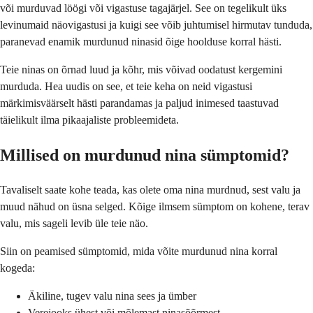
või murduvad löögi või vigastuse tagajärjel. See on tegelikult üks
levinumaid näovigastusi ja kuigi see võib juhtumisel hirmutav tunduda,
paranevad enamik murdunud ninasid õige hoolduse korral hästi.
Teie ninas on õrnad luud ja kõhr, mis võivad oodatust kergemini
murduda. Hea uudis on see, et teie keha on neid vigastusi
märkimisväärselt hästi parandamas ja paljud inimesed taastuvad
täielikult ilma pikaajaliste probleemideta.
Millised on murdunud nina sümptomid?
Tavaliselt saate kohe teada, kas olete oma nina murdnud, sest valu ja
muud nähud on üsna selged. Kõige ilmsem sümptom on kohene, terav
valu, mis sageli levib üle teie näo.
Siin on peamised sümptomid, mida võite murdunud nina korral
kogeda:
Äkiline, tugev valu nina sees ja ümber
Verejooks ühest või mõlemast ninasõõrmest