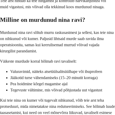
Teie arst hindab ka teie hingamist ja kontrollib närvikahjustusi või
muid vigastusi, mis võivad olla tekkinud koos murdunud ninaga.
Milline on murdunud nina ravi?
Murdunud nina ravi sõltub murru raskusastmest ja sellest, kas teie nina
on nihkunud või kumer. Paljusid lihtsaid murde saab ravida ilma
operatsioonita, samas kui keerulisemad murrud võivad vajada
kirurgilist parandamist.
Väikeste murdude korral hõlmab ravi tavaliselt:
Valuravimid, näiteks atsetüülsalitsüülhape või ibuprofeen
Jääkotid turse vähendamiseks (15–20 minutit korraga)
Pea hoidmine kõrgel magamise ajal
Tegevuste vältimine, mis võivad põhjustada uut vigastust
Kui teie nina on kumer või tugevalt nihkunud, võib teie arst teha
protseduuri, mida nimetatakse nina redutseerimiseks. See hõlmab luude
taasasetamist, kui need on veel mõnevõrra liikuvad, tavaliselt esimese