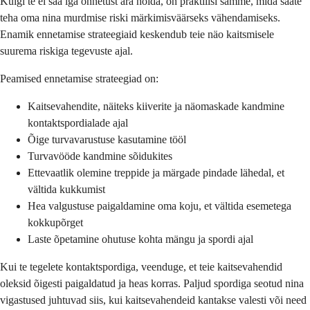
Kuigi te ei saa iga õnnetust ära hoida, on praktilisi samme, mida saate
teha oma nina murdmise riski märkimisväärseks vähendamiseks.
Enamik ennetamise strateegiaid keskendub teie näo kaitsmisele
suurema riskiga tegevuste ajal.
Peamised ennetamise strateegiad on:
Kaitsevahendite, näiteks kiiverite ja näomaskade kandmine
kontaktspordialade ajal
Õige turvavarustuse kasutamine tööl
Turvavööde kandmine sõidukites
Ettevaatlik olemine treppide ja märgade pindade lähedal, et
vältida kukkumist
Hea valgustuse paigaldamine oma koju, et vältida esemetega
kokkupõrget
Laste õpetamine ohutuse kohta mängu ja spordi ajal
Kui te tegelete kontaktspordiga, veenduge, et teie kaitsevahendid
oleksid õigesti paigaldatud ja heas korras. Paljud spordiga seotud nina
vigastused juhtuvad siis, kui kaitsevahendeid kantakse valesti või need