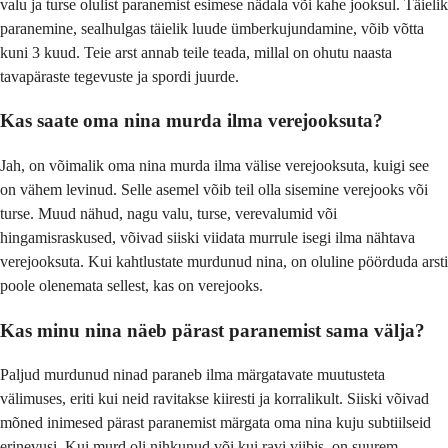
valu ja turse olulist paranemist esimese nädala või kahe jooksul. Täielik
paranemine, sealhulgas täielik luude ümberkujundamine, võib võtta
kuni 3 kuud. Teie arst annab teile teada, millal on ohutu naasta
tavapäraste tegevuste ja spordi juurde.
Kas saate oma nina murda ilma verejooksuta?
Jah, on võimalik oma nina murda ilma välise verejooksuta, kuigi see
on vähem levinud. Selle asemel võib teil olla sisemine verejooks või
turse. Muud nähud, nagu valu, turse, verevalumid või
hingamisraskused, võivad siiski viidata murrule isegi ilma nähtava
verejooksuta. Kui kahtlustate murdunud nina, on oluline pöörduda arsti
poole olenemata sellest, kas on verejooks.
Kas minu nina näeb pärast paranemist sama välja?
Paljud murdunud ninad paraneb ilma märgatavate muutusteta
välimuses, eriti kui neid ravitakse kiiresti ja korralikult. Siiski võivad
mõned inimesed pärast paranemist märgata oma nina kuju subtiilseid
erinevusi. Kui murd oli nihkunud või kui ravi viibis, on suurem