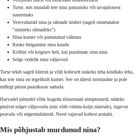
Turse, mis muudab teie nina paisunuks või tavapärasest
suuremaks
Verevalumid nina ja silmade ümber (sageli nimetatakse
"sinisteks silmadeks")
Nina kumer või painutatud välimus
Raske hingamine nina kaudu
Krõbin või krigisev heli, kui puudutate oma nina
Selge vedelik nina väljavool
Turse tekib sageli kiiresti ja võib koheselt raskeks teha kindlaks teha,
kas teie nina on tegelikult kumer. See on täiesti normaalne ja pole
millegi pärast paanikasse sattuda.
Harvadel juhtudel võite kogeda tõsisemaid sümptomeid, näiteks
püsivat selget väljavoolu (mis võib viidata kolju murrule), tugevat
peavalu või nägemishäireid. Need vajavad kohest arstiabi.
Mis põhjustab murdunud nina?