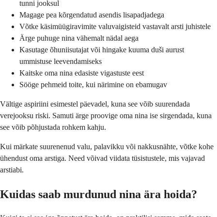
tunni jooksul
Magage pea kõrgendatud asendis lisapadjadega
Võtke käsimüügiravimite valuvaigisteid vastavalt arsti juhistele
Ärge puhuge nina vähemalt nädal aega
Kasutage õhuniisutajat või hingake kuuma duši aurust
ummistuse leevendamiseks
Kaitske oma nina edasiste vigastuste eest
Sööge pehmeid toite, kui närimine on ebamugav
Vältige aspiriini esimestel päevadel, kuna see võib suurendada
verejooksu riski. Samuti ärge proovige oma nina ise sirgendada, kuna
see võib põhjustada rohkem kahju.
Kui märkate suurenenud valu, palavikku või nakkusnähte, võtke kohe
ühendust oma arstiga. Need võivad viidata tüsistustele, mis vajavad
arstiabi.
Kuidas saab murdunud nina ära hoida?