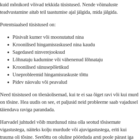
kuid mõnikord võivad tekkida tüsistused. Nende võimaluste
teadvustamine aitab teil taastumise ajal jälgida, mida jälgida.
Potentsiaalsed tüsistused on:
Püsivalt kumer või moonutatud nina
Kroonilised hingamisraskused nina kaudu
Sagedased ninverejooksud
Lõhnataju kadumine või vähenenud lõhnataju
Kroonilised siinusepõletikud
Uneprobleemid hingamisraskuste tõttu
Pidev näovalu või peavalud
Need tüsistused on tõenäolisemad, kui te ei saa õiget ravi või kui murd
on tõsine. Hea uudis on see, et paljusid neid probleeme saab vajadusel
täiendava raviga parandada.
Harvadel juhtudel võib murdunud nina olla seotud tõsisemate
vigastustega, näiteks kolju murdude või ajuvigastustega, eriti kui
trauma oli tõsine. Seetõttu on oluline pöörduda arsti poole pärast iga