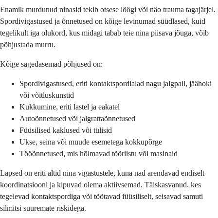
Enamik murdunud ninasid tekib otsese löögi või näo trauma tagajärjel.
Spordivigastused ja õnnetused on kõige levinumad süüdlased, kuid
tegelikult iga olukord, kus midagi tabab teie nina piisava jõuga, võib
põhjustada murru.
Kõige sagedasemad põhjused on:
Spordivigastused, eriti kontaktspordialad nagu jalgpall, jäähoki
või võitluskunstid
Kukkumine, eriti lastel ja eakatel
Autoõnnetused või jalgrattaõnnetused
Füüsilised kaklused või tülisid
Ukse, seina või muude esemetega kokkupõrge
Tööõnnetused, mis hõlmavad tööriistu või masinaid
Lapsed on eriti altid nina vigastustele, kuna nad arendavad endiselt
koordinatsiooni ja kipuvad olema aktiivsemad. Täiskasvanud, kes
tegelevad kontaktspordiga või töötavad füüsiliselt, seisavad samuti
silmitsi suuremate riskidega.