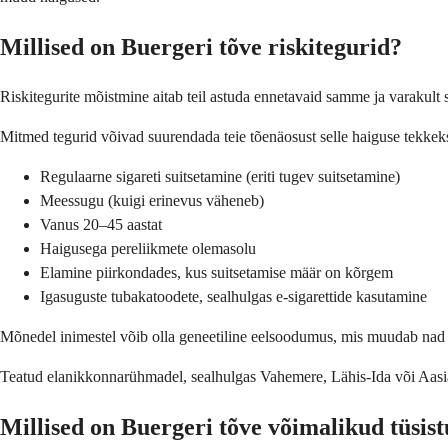
Millised on Buergeri tõve riskitegurid?
Riskitegurite mõistmine aitab teil astuda ennetavaid samme ja varakult
Mitmed tegurid võivad suurendada teie tõenäosust selle haiguse tekkek
Regulaarne sigareti suitsetamine (eriti tugev suitsetamine)
Meessugu (kuigi erinevus väheneb)
Vanus 20–45 aastat
Haigusega pereliikmete olemasolu
Elamine piirkondades, kus suitsetamise määr on kõrgem
Igasuguste tubakatoodete, sealhulgas e-sigarettide kasutamine
Mõnedel inimestel võib olla geneetiline eelsoodumus, mis muudab nad tu
Teatud elanikkonnarühmadel, sealhulgas Vahemere, Lähis-Ida või Aasia p
Millised on Buergeri tõve võimalikud tüsis