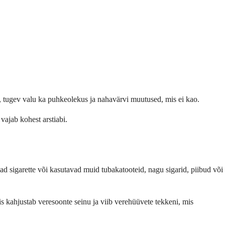
 tugev valu ka puhkeolekus ja nahavärvi muutused, mis ei kao.
vajab kohest arstiabi.
vad sigarette või kasutavad muid tubakatooteid, nagu sigarid, piibud või
 kahjustab veresoonte seinu ja viib verehüüvete tekkeni, mis