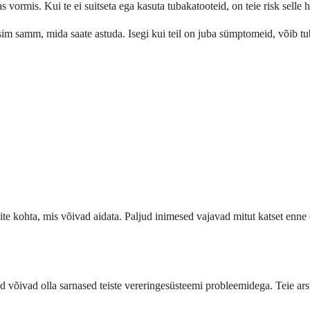
vormis. Kui te ei suitseta ega kasuta tubakatooteid, on teie risk selle 
isim samm, mida saate astuda. Isegi kui teil on juba sümptomeid, võib t
ite kohta, mis võivad aidata. Paljud inimesed vajavad mitut katset enne
võivad olla sarnased teiste vereringesüsteemi probleemidega. Teie arst 