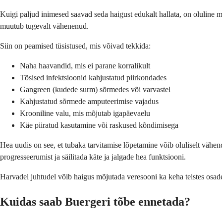
Kuigi paljud inimesed saavad seda haigust edukalt hallata, on oluline 
muutub tugevalt vähenenud.
Siin on peamised tüsistused, mis võivad tekkida:
Naha haavandid, mis ei parane korralikult
Tõsised infektsioonid kahjustatud piirkondades
Gangreen (kudede surm) sõrmedes või varvastel
Kahjustatud sõrmede amputeerimise vajadus
Krooniline valu, mis mõjutab igapäevaelu
Käe piiratud kasutamine või raskused kõndimisega
Hea uudis on see, et tubaka tarvitamise lõpetamine võib oluliselt vähen
progresseerumist ja säilitada käte ja jalgade hea funktsiooni.
Harvadel juhtudel võib haigus mõjutada veresooni ka keha teistes osades
Kuidas saab Buergeri tõbe ennetada?