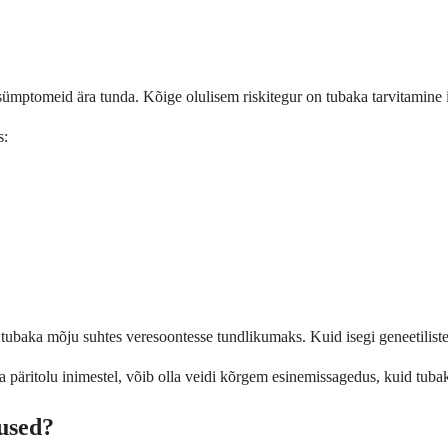
 sümptomeid ära tunda. Kõige olulisem riskitegur on tubaka tarvitamine 
s:
baka mõju suhtes veresoontesse tundlikumaks. Kuid isegi geneetiliste r
äritolu inimestel, võib olla veidi kõrgem esinemissagedus, kuid tubaka 
tused?