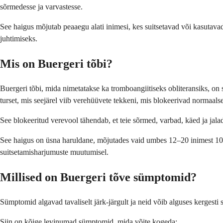
sõrmedesse ja varvastesse.
See haigus mõjutab peaaegu alati inimesi, kes suitsetavad või kasutava
juhtimiseks.
Mis on Buergeri tõbi?
Buergeri tõbi, mida nimetatakse ka tromboangiitiseks obliteransiks, on
turset, mis seejärel viib verehüüvete tekkeni, mis blokeerivad normaals
See blokeeritud verevool tähendab, et teie sõrmed, varbad, käed ja jalad
See haigus on üsna haruldane, mõjutades vaid umbes 12–20 inimest 100 
suitsetamisharjumuste muutumisel.
Millised on Buergeri tõve sümptomid?
Sümptomid algavad tavaliselt järk-järgult ja neid võib alguses kergesti
Siin on kõige levinumad sümptomid, mida võite kogeda: