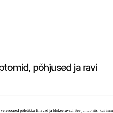
tomid, põhjused ja ravi
ed veresooned põletikku lähevad ja blokeeruvad. See juhtub siis, kui i