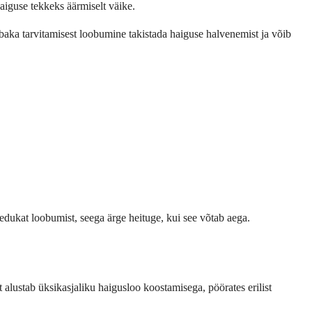
haiguse tekkeks äärmiselt väike.
ubaka tarvitamisest loobumine takistada haiguse halvenemist ja võib
 edukat loobumist, seega ärge heituge, kui see võtab aega.
alustab üksikasjaliku haigusloo koostamisega, pöörates erilist