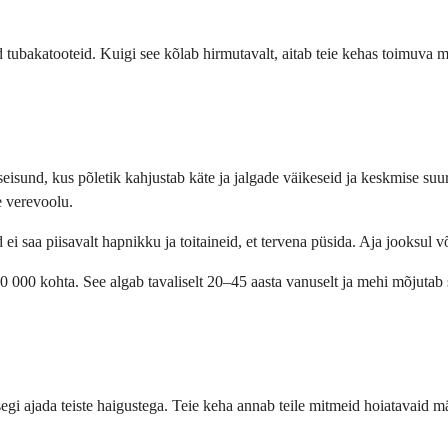
d tubakatooteid. Kuigi see kõlab hirmutavalt, aitab teie kehas toimuva 
 seisund, kus põletik kahjustab käte ja jalgade väikeseid ja keskmise 
e verevoolu.
 ei saa piisavalt hapnikku ja toitaineid, et tervena püsida. Aja jooksul
000 kohta. See algab tavaliselt 20–45 aasta vanuselt ja mehi mõjutab 
 segi ajada teiste haigustega. Teie keha annab teile mitmeid hoiatavaid 