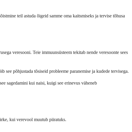
mõistmine teil astuda õigeid samme oma kaitsmiseks ja tervise tõhusa
suurusega veresooni. Teie immuunsüsteem tekitab nende veresoonte sees
 võib see põhjustada tõsiseid probleeme paranemise ja kudede tervisega.
see sagedamini kui naisi, kuigi see erinevus väheneb
märke, kui verevool muutub piiratuks.