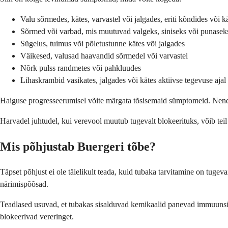
Valu sõrmedes, kätes, varvastel või jalgades, eriti kõndides või k
Sõrmed või varbad, mis muutuvad valgeks, siniseks või punaseks
Sügelus, tuimus või põletustunne kätes või jalgades
Väikesed, valusad haavandid sõrmedel või varvastel
Nõrk pulss randmetes või pahkluudes
Lihaskrambid vasikates, jalgades või kätes aktiivse tegevuse ajal
Haiguse progresseerumisel võite märgata tõsisemaid sümptomeid. Nende
Harvadel juhtudel, kui verevool muutub tugevalt blokeerituks, võib teil
Mis põhjustab Buergeri tõbe?
Täpset põhjust ei ole täielikult teada, kuid tubaka tarvitamine on tugev
närimispõõsad.
Teadlased usuvad, et tubakas sisalduvad kemikaalid panevad immuunsüst
blokeerivad vereringet.