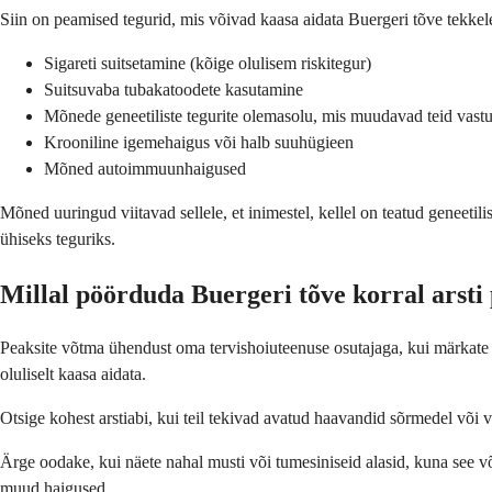
Siin on peamised tegurid, mis võivad kaasa aidata Buergeri tõve tekkel
Sigareti suitsetamine (kõige olulisem riskitegur)
Suitsuvaba tubakatoodete kasutamine
Mõnede geneetiliste tegurite olemasolu, mis muudavad teid vast
Krooniline igemehaigus või halb suuhügieen
Mõned autoimmuunhaigused
Mõned uuringud viitavad sellele, et inimestel, kellel on teatud geneet
ühiseks teguriks.
Millal pöörduda Buergeri tõve korral arsti
Peaksite võtma ühendust oma tervishoiuteenuse osutajaga, kui märkate pü
oluliselt kaasa aidata.
Otsige kohest arstiabi, kui teil tekivad avatud haavandid sõrmedel või 
Ärge oodake, kui näete nahal musti või tumesiniseid alasid, kuna see või
muud haigused.