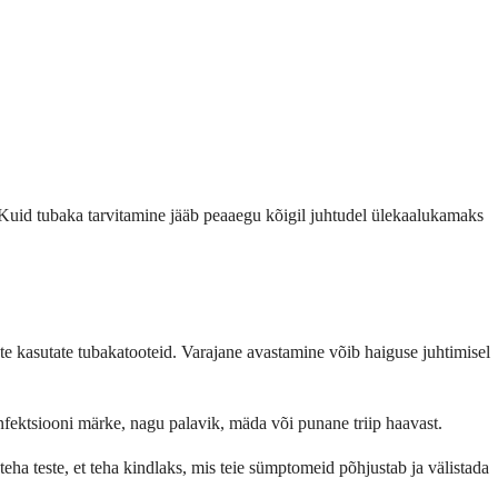
. Kuid tubaka tarvitamine jääb peaaegu kõigil juhtudel ülekaalukamaks
te kasutate tubakatooteid. Varajane avastamine võib haiguse juhtimisel
infektsiooni märke, nagu palavik, mäda või punane triip haavast.
teha teste, et teha kindlaks, mis teie sümptomeid põhjustab ja välistada