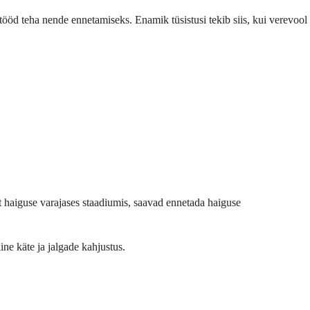
tööd teha nende ennetamiseks. Enamik tüsistusi tekib siis, kui verevool
st haiguse varajases staadiumis, saavad ennetada haiguse
ne käte ja jalgade kahjustus.