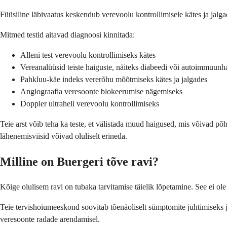
Füüsiline läbivaatus keskendub verevoolu kontrollimisele kätes ja jalga
Mitmed testid aitavad diagnoosi kinnitada:
Alleni test verevoolu kontrollimiseks kätes
Vereanalüüsid teiste haiguste, näiteks diabeedi või autoimmuunh
Pahkluu-käe indeks vererõhu mõõtmiseks kätes ja jalgades
Angiograafia veresoonte blokeerumise nägemiseks
Doppler ultraheli verevoolu kontrollimiseks
Teie arst võib teha ka teste, et välistada muud haigused, mis võivad 
lähenemisviisid võivad oluliselt erineda.
Milline on Buergeri tõve ravi?
Kõige olulisem ravi on tubaka tarvitamise täielik lõpetamine. See ei ole
Teie tervishoiumeeskond soovitab tõenäoliselt sümptomite juhtimiseks j
veresoonte radade arendamisel.