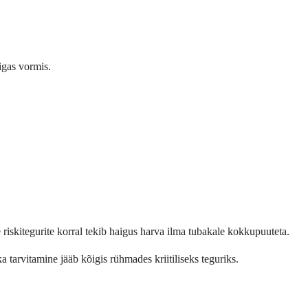
igas vormis.
iskitegurite korral tekib haigus harva ilma tubakale kokkupuuteta.
tarvitamine jääb kõigis rühmades kriitiliseks teguriks.