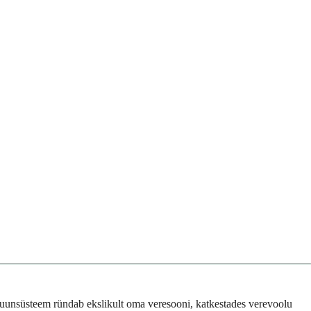
mmuunsüsteem ründab ekslikult oma veresooni, katkestades verevoolu