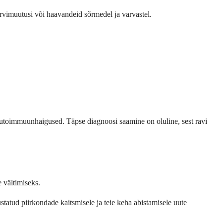
ärvimuutusi või haavandeid sõrmedel ja varvastel.
autoimmuunhaigused. Täpse diagnoosi saamine on oluline, sest ravi
e vältimiseks.
atud piirkondade kaitsmisele ja teie keha abistamisele uute