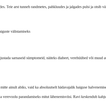
des. Teie arst tunneb randmetes, pahkluudes ja jalgades pulsi ja otsib v
aiguste välistamiseks
põhjustada sarnaseid sümptomeid, näiteks diabeet, verehüübed või muud 
 mitte ainult abiks, vaid ka absoluutselt hädavajalik haiguse halvenemis
a verevoolu parandamiseks mitut lähenemisviisi. Ravi keskendub kahjust