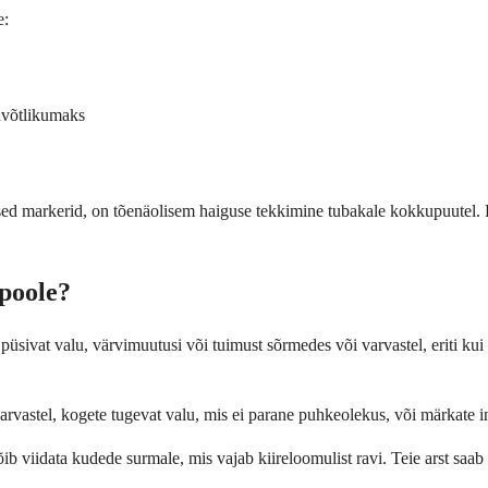
e:
uvõtlikumaks
ilised markerid, on tõenäolisem haiguse tekkimine tubakale kokkupuutel
 poole?
sivat valu, värvimuutusi või tuimust sõrmedes või varvastel, eriti kui 
varvastel, kogete tugevat valu, mis ei parane puhkeolekus, või märkate 
b viidata kudede surmale, mis vajab kiireloomulist ravi. Teie arst saab 