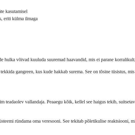
äte kasutamisel
, eriti külma ilmaga
 hulka võivad kuuluda suuremad haavandid, mis ei parane korralikult,
 tekkida gangreen, kus kude hakkab surema. See on tõsine tüsistus, mis 
aim teadaolev vallandaja. Peaaegu kõik, kellel see haigus tekib, suitseta
eemi ründama oma veresooni. See tekitab põletikulise reaktsiooni, mis