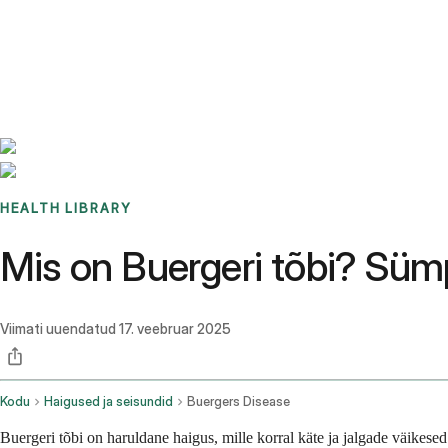
Benchmarks
Stories
FAQ
Sign up / Log in
HEALTH LIBRARY
Mis on Buergeri tõbi? Sümp
Viimati uuendatud
17. veebruar 2025
Kodu
Haigused ja seisundid
Buergers Disease
Buergeri tõbi on haruldane haigus, mille korral käte ja jalgade väikes