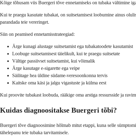
Kõige tõhusam viis Buergeri tõve ennetamiseks on tubaka vältimine igas 
Kui te praegu kasutate tubakat, on suitsetamisest loobumine ainus olul
parandada teie vereringet.
Siin on peamised ennetamisstrateegiad:
Ärge kunagi alustage suitsetamist ega tubakatoodete kasutamist
Loobuge suitsetamisest täielikult, kui te praegu suitsetate
Vältige passiivset suitsetamist, kui võimalik
Ärge kasutage e-sigarette ega veipe
Säilitage hea üldine südame-veresoonkonna tervis
Kaitske oma käsi ja jalgu vigastuste ja külma eest
Kui proovite tubakast loobuda, rääkige oma arstiga ressursside ja ravim
Kuidas diagnoositakse Buergeri tõbi?
Buergeri tõve diagnoosimine hõlmab mitut etappi, kuna selle sümptomid 
tähelepanu teie tubaka tarvitamisele.