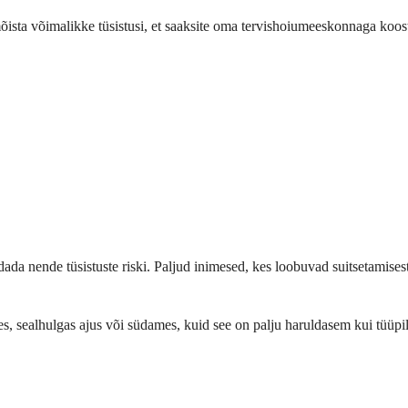
mõista võimalikke tüsistusi, et saaksite oma tervishoiumeeskonnaga koos
dada nende tüsistuste riski. Paljud inimesed, kes loobuvad suitsetamise
, sealhulgas ajus või südames, kuid see on palju haruldasem kui tüüpili