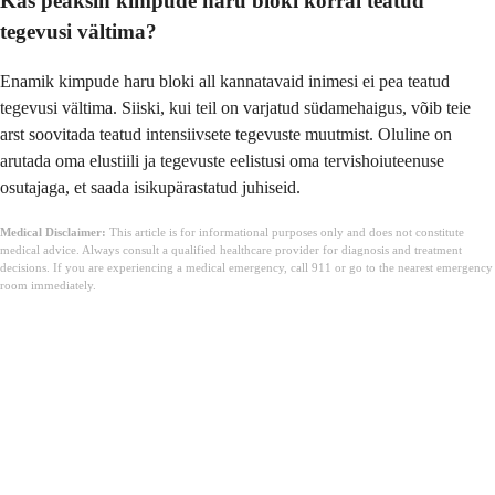
Kas peaksin kimpude haru bloki korral teatud
tegevusi vältima?
Enamik kimpude haru bloki all kannatavaid inimesi ei pea teatud
tegevusi vältima. Siiski, kui teil on varjatud südamehaigus, võib teie
arst soovitada teatud intensiivsete tegevuste muutmist. Oluline on
arutada oma elustiili ja tegevuste eelistusi oma tervishoiuteenuse
osutajaga, et saada isikupärastatud juhiseid.
Medical Disclaimer:
This article is for informational purposes only and does not constitute
medical advice. Always consult a qualified healthcare provider for diagnosis and treatment
decisions. If you are experiencing a medical emergency, call 911 or go to the nearest emergency
room immediately.