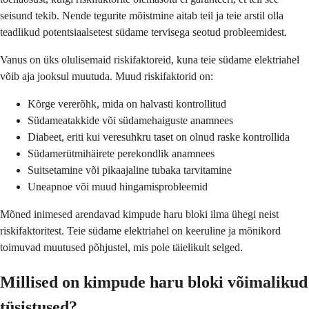
seisund tekib. Nende tegurite mõistmine aitab teil ja teie arstil olla
teadlikud potentsiaalsetest südame tervisega seotud probleemidest.
Vanus on üks olulisemaid riskifaktoreid, kuna teie südame elektriahel
võib aja jooksul muutuda. Muud riskifaktorid on:
Kõrge vererõhk, mida on halvasti kontrollitud
Südameatakkide või südamehaiguste anamnees
Diabeet, eriti kui veresuhkru taset on olnud raske kontrollida
Südamerütmihäirete perekondlik anamnees
Suitsetamine või pikaajaline tubaka tarvitamine
Uneapnoe või muud hingamisprobleemid
Mõned inimesed arendavad kimpude haru bloki ilma ühegi neist
riskifaktoritest. Teie südame elektriahel on keeruline ja mõnikord
toimuvad muutused põhjustel, mis pole täielikult selged.
Millised on kimpude haru bloki võimalikud
tüsistused?