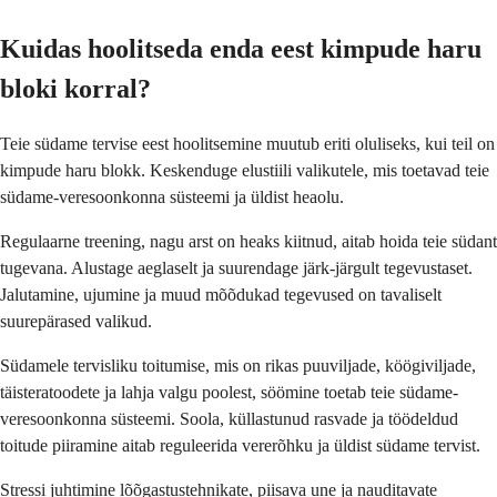
Kuidas hoolitseda enda eest kimpude haru
bloki korral?
Teie südame tervise eest hoolitsemine muutub eriti oluliseks, kui teil on
kimpude haru blokk. Keskenduge elustiili valikutele, mis toetavad teie
südame-veresoonkonna süsteemi ja üldist heaolu.
Regulaarne treening, nagu arst on heaks kiitnud, aitab hoida teie südant
tugevana. Alustage aeglaselt ja suurendage järk-järgult tegevustaset.
Jalutamine, ujumine ja muud mõõdukad tegevused on tavaliselt
suurepärased valikud.
Südamele tervisliku toitumise, mis on rikas puuviljade, köögiviljade,
täisteratoodete ja lahja valgu poolest, söömine toetab teie südame-
veresoonkonna süsteemi. Soola, küllastunud rasvade ja töödeldud
toitude piiramine aitab reguleerida vererõhku ja üldist südame tervist.
Stressi juhtimine lõõgastustehnikate, piisava une ja nauditavate