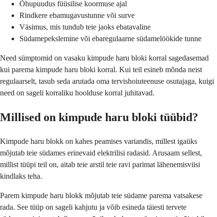
Õhupuudus füüsilise koormuse ajal
Rindkere ebamugavustunne või surve
Väsimus, mis tundub teie jaoks ebatavaline
Südamepekslemine või ebaregulaarne südamelöökide tunne
Need sümptomid on vasaku kimpude haru bloki korral sagedasemad
kui parema kimpude haru bloki korral. Kui teil esineb mõnda neist
regulaarselt, tasub seda arutada oma tervishoiuteenuse osutajaga, kuigi
need on sageli korraliku hoolduse korral juhitavad.
Millised on kimpude haru bloki tüübid?
Kimpude haru blokk on kahes peamises variandis, millest igaüks
mõjutab teie südames erinevaid elektrilisi radasid. Arusaam sellest,
millist tüüpi teil on, aitab teie arstil teie ravi parimat lähenemisviisi
kindlaks teha.
Parem kimpude haru blokk mõjutab teie südame parema vatsakese
rada. See tüüp on sageli kahjutu ja võib esineda täiesti tervete