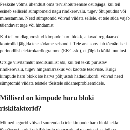
Peaksite võtma ühendust oma tervishoiuteenuse osutajaga, kui teil
esineb selliseid sümptomeid nagu rindkerevalu, tugev õhupuudus või
minestamine. Need sümptomid võivad viidata sellele, et teie süda vajab
täiendavat tuge või hindamist.
Kui teil on diagnoositud kimpude haru blokk, aitavad regulaarsed
kontrollid jälgida teie südame seisundit. Teie arst soovitab tõenäoliselt
perioodilisi elektrokardiogramme (EKG-sid), et jälgida kõiki muutusi.
Otsige viivitamatut meditsiinilist abi, kui teil tekib purustav
rindkerevalu, tugev hingamisraskus või kaotate teadvuse. Kuigi
kimpude haru blokk ise harva põhjustab hädaolukordi, võivad need
sümptomid viidata teistele tõsistele südameprobleemidele.
Millised on kimpude haru bloki
riskifaktorid?
Mitmed tegurid võivad suurendada teie kimpude haru bloki tekke
tõenäosust, kuigi riskifaktorite olemasolu ei garanteeri, et teil see