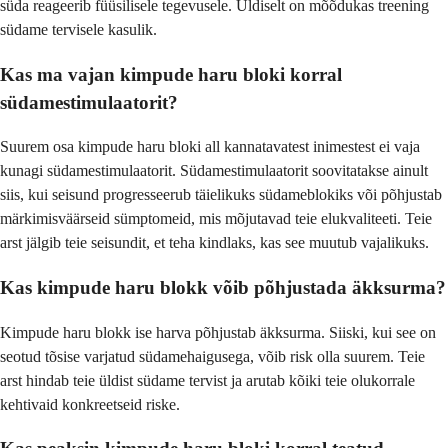
süda reageerib füüsilisele tegevusele. Üldiselt on mõõdukas treening
südame tervisele kasulik.
Kas ma vajan kimpude haru bloki korral
südamestimulaatorit?
Suurem osa kimpude haru bloki all kannatavatest inimestest ei vaja
kunagi südamestimulaatorit. Südamestimulaatorit soovitatakse ainult
siis, kui seisund progresseerub täielikuks südameblokiks või põhjustab
märkimisväärseid sümptomeid, mis mõjutavad teie elukvaliteeti. Teie
arst jälgib teie seisundit, et teha kindlaks, kas see muutub vajalikuks.
Kas kimpude haru blokk võib põhjustada äkksurma?
Kimpude haru blokk ise harva põhjustab äkksurma. Siiski, kui see on
seotud tõsise varjatud südamehaigusega, võib risk olla suurem. Teie
arst hindab teie üldist südame tervist ja arutab kõiki teie olukorrale
kehtivaid konkreetseid riske.