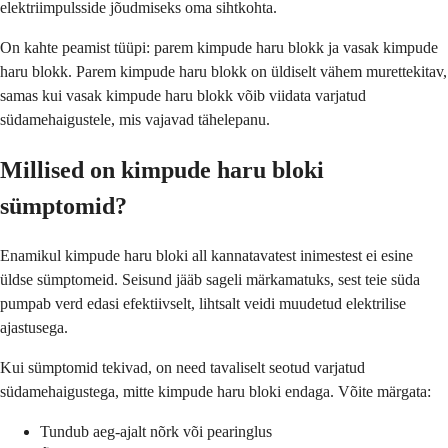
elektriimpulsside jõudmiseks oma sihtkohta.
On kahte peamist tüüpi: parem kimpude haru blokk ja vasak kimpude
haru blokk. Parem kimpude haru blokk on üldiselt vähem murettekitav,
samas kui vasak kimpude haru blokk võib viidata varjatud
südamehaigustele, mis vajavad tähelepanu.
Millised on kimpude haru bloki
sümptomid?
Enamikul kimpude haru bloki all kannatavatest inimestest ei esine
üldse sümptomeid. Seisund jääb sageli märkamatuks, sest teie süda
pumpab verd edasi efektiivselt, lihtsalt veidi muudetud elektrilise
ajastusega.
Kui sümptomid tekivad, on need tavaliselt seotud varjatud
südamehaigustega, mitte kimpude haru bloki endaga. Võite märgata:
Tundub aeg-ajalt nõrk või pearinglus