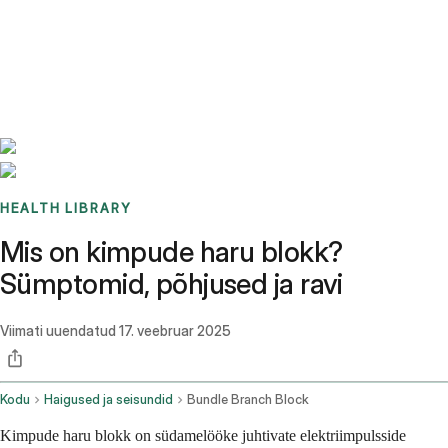
Benchmarks
Stories
FAQ
Sign up / Log in
HEALTH LIBRARY
Mis on kimpude haru blokk?
Sümptomid, põhjused ja ravi
Viimati uuendatud
17. veebruar 2025
Kodu
Haigused ja seisundid
Bundle Branch Block
Kimpude haru blokk on südamelööke juhtivate elektriimpulsside