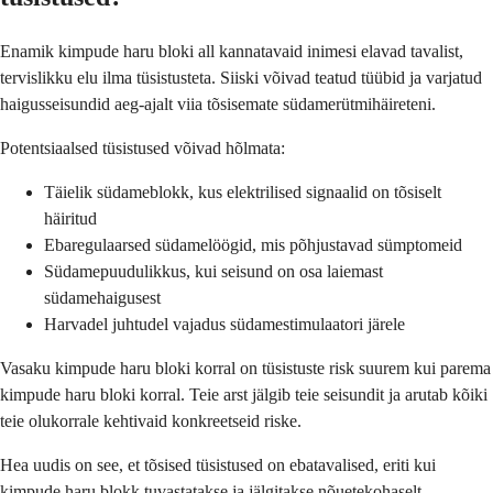
Enamik kimpude haru bloki all kannatavaid inimesi elavad tavalist,
tervislikku elu ilma tüsistusteta. Siiski võivad teatud tüübid ja varjatud
haigusseisundid aeg-ajalt viia tõsisemate südamerütmihäireteni.
Potentsiaalsed tüsistused võivad hõlmata:
Täielik südameblokk, kus elektrilised signaalid on tõsiselt
häiritud
Ebaregulaarsed südamelöögid, mis põhjustavad sümptomeid
Südamepuudulikkus, kui seisund on osa laiemast
südamehaigusest
Harvadel juhtudel vajadus südamestimulaatori järele
Vasaku kimpude haru bloki korral on tüsistuste risk suurem kui parema
kimpude haru bloki korral. Teie arst jälgib teie seisundit ja arutab kõiki
teie olukorrale kehtivaid konkreetseid riske.
Hea uudis on see, et tõsised tüsistused on ebatavalised, eriti kui
kimpude haru blokk tuvastatakse ja jälgitakse nõuetekohaselt.