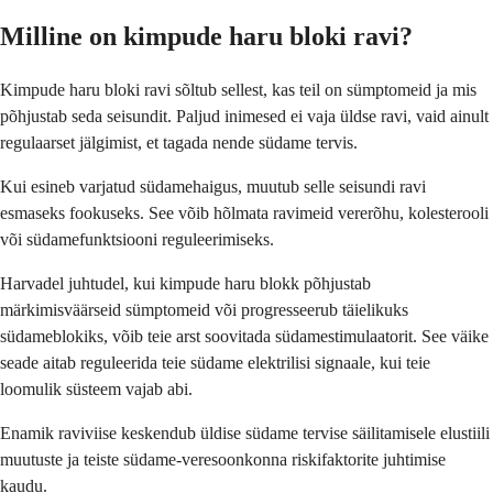
Milline on kimpude haru bloki ravi?
Kimpude haru bloki ravi sõltub sellest, kas teil on sümptomeid ja mis
põhjustab seda seisundit. Paljud inimesed ei vaja üldse ravi, vaid ainult
regulaarset jälgimist, et tagada nende südame tervis.
Kui esineb varjatud südamehaigus, muutub selle seisundi ravi
esmaseks fookuseks. See võib hõlmata ravimeid vererõhu, kolesterooli
või südamefunktsiooni reguleerimiseks.
Harvadel juhtudel, kui kimpude haru blokk põhjustab
märkimisväärseid sümptomeid või progresseerub täielikuks
südameblokiks, võib teie arst soovitada südamestimulaatorit. See väike
seade aitab reguleerida teie südame elektrilisi signaale, kui teie
loomulik süsteem vajab abi.
Enamik raviviise keskendub üldise südame tervise säilitamisele elustiili
muutuste ja teiste südame-veresoonkonna riskifaktorite juhtimise
kaudu.