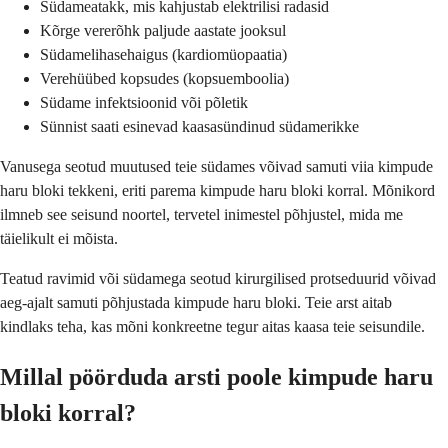
Südameatakk, mis kahjustab elektrilisi radasid
Kõrge vererõhk paljude aastate jooksul
Südamelihasehaigus (kardiomüopaatia)
Verehüübed kopsudes (kopsuemboolia)
Südame infektsioonid või põletik
Sünnist saati esinevad kaasasündinud südamerikke
Vanusega seotud muutused teie südames võivad samuti viia kimpude
haru bloki tekkeni, eriti parema kimpude haru bloki korral. Mõnikord
ilmneb see seisund noortel, tervetel inimestel põhjustel, mida me
täielikult ei mõista.
Teatud ravimid või südamega seotud kirurgilised protseduurid võivad
aeg-ajalt samuti põhjustada kimpude haru bloki. Teie arst aitab
kindlaks teha, kas mõni konkreetne tegur aitas kaasa teie seisundile.
Millal pöörduda arsti poole kimpude haru
bloki korral?