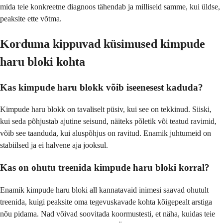
mida teie konkreetne diagnoos tähendab ja milliseid samme, kui üldse,
peaksite ette võtma.
Korduma kippuvad küsimused kimpude
haru bloki kohta
Kas kimpude haru blokk võib iseenesest kaduda?
Kimpude haru blokk on tavaliselt püsiv, kui see on tekkinud. Siiski,
kui seda põhjustab ajutine seisund, näiteks põletik või teatud ravimid,
võib see taanduda, kui aluspõhjus on ravitud. Enamik juhtumeid on
stabiilsed ja ei halvene aja jooksul.
Kas on ohutu treenida kimpude haru bloki korral?
Enamik kimpude haru bloki all kannatavaid inimesi saavad ohutult
treenida, kuigi peaksite oma tegevuskavade kohta kõigepealt arstiga
nõu pidama. Nad võivad soovitada koormustesti, et näha, kuidas teie