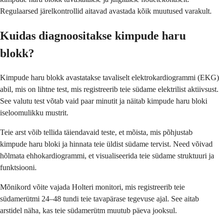
Regulaarsed järelkontrollid aitavad avastada kõik muutused varakult.
Kuidas diagnoositakse kimpude haru
blokk?
Kimpude haru blokk avastatakse tavaliselt elektrokardiogrammi (EKG)
abil, mis on lihtne test, mis registreerib teie südame elektrilist aktiivsust.
See valutu test võtab vaid paar minutit ja näitab kimpude haru bloki
iseloomulikku mustrit.
Teie arst võib tellida täiendavaid teste, et mõista, mis põhjustab
kimpude haru bloki ja hinnata teie üldist südame tervist. Need võivad
hõlmata ehhokardiogrammi, et visualiseerida teie südame struktuuri ja
funktsiooni.
Mõnikord võite vajada Holteri monitori, mis registreerib teie
südamerütmi 24–48 tundi teie tavapärase tegevuse ajal. See aitab
arstidel näha, kas teie südamerütm muutub päeva jooksul.