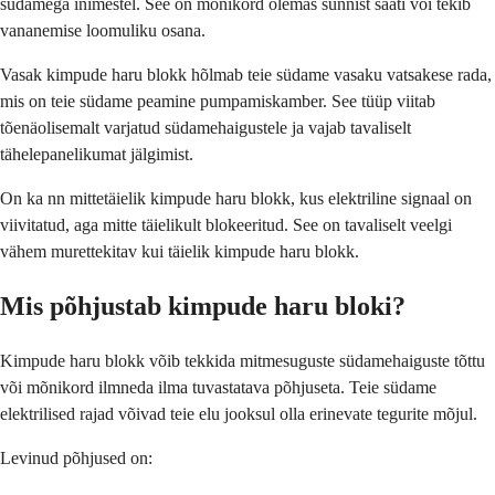
südamega inimestel. See on mõnikord olemas sünnist saati või tekib
vananemise loomuliku osana.
Vasak kimpude haru blokk hõlmab teie südame vasaku vatsakese rada,
mis on teie südame peamine pumpamiskamber. See tüüp viitab
tõenäolisemalt varjatud südamehaigustele ja vajab tavaliselt
tähelepanelikumat jälgimist.
On ka nn mittetäielik kimpude haru blokk, kus elektriline signaal on
viivitatud, aga mitte täielikult blokeeritud. See on tavaliselt veelgi
vähem murettekitav kui täielik kimpude haru blokk.
Mis põhjustab kimpude haru bloki?
Kimpude haru blokk võib tekkida mitmesuguste südamehaiguste tõttu
või mõnikord ilmneda ilma tuvastatava põhjuseta. Teie südame
elektrilised rajad võivad teie elu jooksul olla erinevate tegurite mõjul.
Levinud põhjused on: