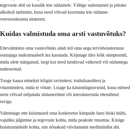
tegevuste abil on kasulik teie südamele. Vältige suitsetamist ja piirake
alkoholi tarbimist, kuna need võivad koormata teie südame-
veresoonkonna süsteemi.
Kuidas valmistuda oma arsti vastuvõtuks?
Ettevalmistus oma vastuvõtuks aitab teil oma aega tervishoiuteenuse
osutajaga maksimaalselt ära kasutada. Kirjutage üles kõik sümptomid,
mida olete märganud, isegi kui need tunduvad väikesed või südamega
mitteseotud.
Tooge kaasa nimekiri kõigist ravimitest, toidulisanditest ja
vitamiinidest, mida te võtate. Lisage ka käsimüügiravimid, kuna mõned
neist võivad mõjutada südamerütmi või interakteeruda ettenähtud
raviga.
Valmistage ette küsimused oma konkreetse kimpude haru bloki tüübi,
vajaliku jälgimise ja tegevuste kohta, mida peaksite muutma. Küsige
hoiatusmärkide kohta, mis nõuaksid viivitamatut meditsiinilist abi.