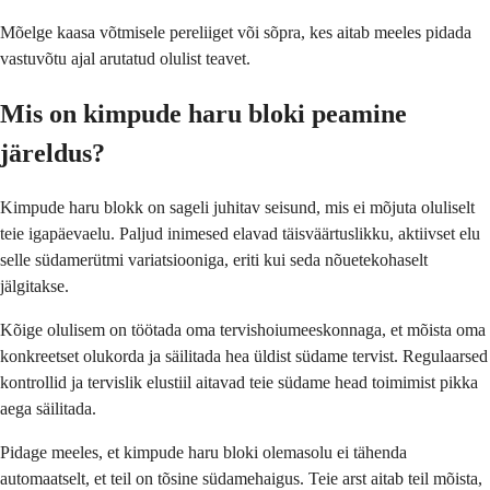
Mõelge kaasa võtmisele pereliiget või sõpra, kes aitab meeles pidada
vastuvõtu ajal arutatud olulist teavet.
Mis on kimpude haru bloki peamine
järeldus?
Kimpude haru blokk on sageli juhitav seisund, mis ei mõjuta oluliselt
teie igapäevaelu. Paljud inimesed elavad täisväärtuslikku, aktiivset elu
selle südamerütmi variatsiooniga, eriti kui seda nõuetekohaselt
jälgitakse.
Kõige olulisem on töötada oma tervishoiumeeskonnaga, et mõista oma
konkreetset olukorda ja säilitada hea üldist südame tervist. Regulaarsed
kontrollid ja tervislik elustiil aitavad teie südame head toimimist pikka
aega säilitada.
Pidage meeles, et kimpude haru bloki olemasolu ei tähenda
automaatselt, et teil on tõsine südamehaigus. Teie arst aitab teil mõista,