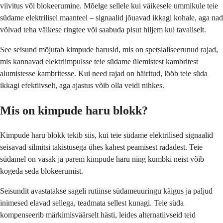
viivitus või blokeerumine. Mõelge sellele kui väikesele ummikule teie
südame elektrilisel maanteel – signaalid jõuavad ikkagi kohale, aga nad
võivad teha väikese ringtee või saabuda pisut hiljem kui tavaliselt.
See seisund mõjutab kimpude harusid, mis on spetsialiseerunud rajad,
mis kannavad elektriimpulsse teie südame ülemistest kambritest
alumistesse kambritesse. Kui need rajad on häiritud, lööb teie süda
ikkagi efektiivselt, aga ajastus võib olla veidi nihkes.
Mis on kimpude haru blokk?
Kimpude haru blokk tekib siis, kui teie südame elektrilised signaalid
seisavad silmitsi takistusega ühes kahest peamisest radadest. Teie
südamel on vasak ja parem kimpude haru ning kumbki neist võib
kogeda seda blokeerumist.
Seisundit avastatakse sageli rutiinse südameuuringu käigus ja paljud
inimesed elavad sellega, teadmata sellest kunagi. Teie süda
kompenseerib märkimisväärselt hästi, leides alternatiivseid teid