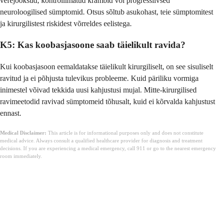
verejooksud, kontrollimatud krambid või progressiivsed
neuroloogilised sümptomid. Otsus sõltub asukohast, teie sümptomitest
ja kirurgilistest riskidest võrreldes eelistega.
K5: Kas koobasjasoone saab täielikult ravida?
Kui koobasjasoon eemaldatakse täielikult kirurgiliselt, on see sisuliselt
ravitud ja ei põhjusta tulevikus probleeme. Kuid päriliku vormiga
inimestel võivad tekkida uusi kahjustusi mujal. Mitte-kirurgilised
ravimeetodid ravivad sümptomeid tõhusalt, kuid ei kõrvalda kahjustust
ennast.
Medical Disclaimer:
This article is for informational purposes only and does not constitute
medical advice. Always consult a qualified healthcare provider for diagnosis and treatment
decisions. If you are experiencing a medical emergency, call 911 or go to the nearest emergency
room immediately.