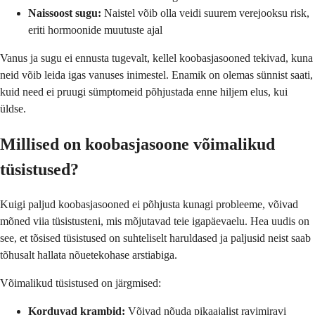
Naissoost sugu:
Naistel võib olla veidi suurem verejooksu risk,
eriti hormoonide muutuste ajal
Vanus ja sugu ei ennusta tugevalt, kellel koobasjasooned tekivad, kuna
neid võib leida igas vanuses inimestel. Enamik on olemas sünnist saati,
kuid need ei pruugi sümptomeid põhjustada enne hiljem elus, kui
üldse.
Millised on koobasjasoone võimalikud
tüsistused?
Kuigi paljud koobasjasooned ei põhjusta kunagi probleeme, võivad
mõned viia tüsistusteni, mis mõjutavad teie igapäevaelu. Hea uudis on
see, et tõsised tüsistused on suhteliselt haruldased ja paljusid neist saab
tõhusalt hallata nõuetekohase arstiabiga.
Võimalikud tüsistused on järgmised:
Korduvad krambid:
Võivad nõuda pikaajalist ravimiravi