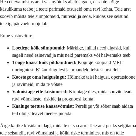
Hea ettevalmistus arsti vastuvõtuks aitab tagada, et saate kõige
kasulikuma teabe ja teete parimaid otsuseid oma ravi kohta. Teie arst
soovib mõista teie sümptomeid, muresid ja seda, kuidas see seisund
teie igapäevaelu mõjutab.
Enne vastuvõttu:
Loetlege kõik sümptomid:
Märkige, millal need algasid, kui
sageli need esinevad ja mis neid paremaks või halvemaks teeb
Tooge kaasa kõik pildiandmed:
Koguge koopiaid MRI-
uuringutest, KT-uuringutest ja aruandeid teistest arstidelt
Koostage oma haiguslugu:
Hõlmake teisi haigusi, operatsioone
ja ravimeid, mida te võtate
Valmistage ette küsimused:
Kirjutage üles, mida soovite teada
ravi võimaluste, riskide ja prognoosi kohta
Kaaluge toetuse kaasavõtmist:
Pereliige või sõber saab aidata
teil olulist teavet meeles pidada
Ärge kartke küsida midagi, mida te ei saa aru. Teie arst peaks selgitama
teie seisundit, ravi võimalusi ja kõiki riske terminites, mis on teile