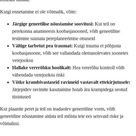
Kuigi ennetamine ei ole võimalik, võite:
Järgige geneetilise nõustamise soovitusi:
Kui teil on
perekonna anamneesis koobasjasooned, võib geneetiline
testimine suunata pereplaneerimise otsuseid
Vältige tarbetut pea traumat:
Kuigi trauma ei põhjusta
koobasjasoone, võib see vallandada olemasolevates soonetes
verejooksu
Hallake vererõhku hoolikalt:
Hea vererõhu kontroll võib
vähendada verejooksu riski
Võtke krambivastaseid ravimeid vastavalt ettekirjutusele:
Järjepidev ravimite kasutamine hoiab ära krampidega seotud
tüsistused
Kui plaanite peret ja teil on teadaolev geneetiline vorm, võib
geneetiline nõustamine aidata teil mõista teie ees seisvaid riske ja
võimalusi.