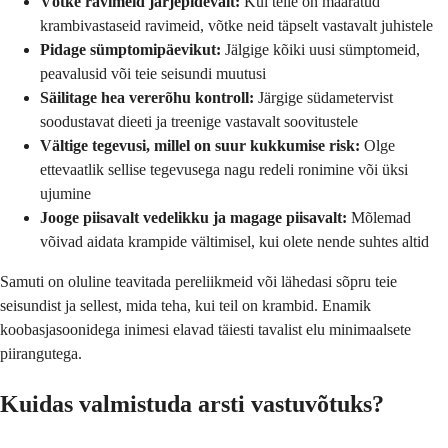
Võtke ravimeid järjepidevalt:
Kui teile on määratud
krambivastaseid ravimeid, võtke neid täpselt vastavalt juhistele
Pidage sümptomipäevikut:
Jälgige kõiki uusi sümptomeid,
peavalusid või teie seisundi muutusi
Säilitage hea vererõhu kontroll:
Järgige südametervist
soodustavat dieeti ja treenige vastavalt soovitustele
Vältige tegevusi, millel on suur kukkumise risk:
Olge
ettevaatlik sellise tegevusega nagu redeli ronimine või üksi
ujumine
Jooge piisavalt vedelikku ja magage piisavalt:
Mõlemad
võivad aidata krampide vältimisel, kui olete nende suhtes altid
Samuti on oluline teavitada pereliikmeid või lähedasi sõpru teie
seisundist ja sellest, mida teha, kui teil on krambid. Enamik
koobasjasoonidega inimesi elavad täiesti tavalist elu minimaalsete
piirangutega.
Kuidas valmistuda arsti vastuvõtuks?