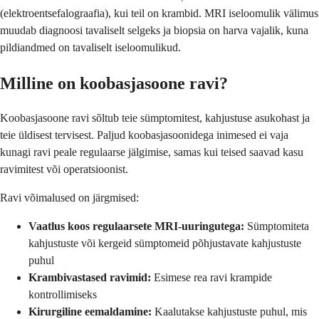
(elektroentsefalograafia), kui teil on krambid. MRI iseloomulik välimus
muudab diagnoosi tavaliselt selgeks ja biopsia on harva vajalik, kuna
pildiandmed on tavaliselt iseloomulikud.
Milline on koobasjasoone ravi?
Koobasjasoone ravi sõltub teie sümptomitest, kahjustuse asukohast ja
teie üldisest tervisest. Paljud koobasjasoonidega inimesed ei vaja
kunagi ravi peale regulaarse jälgimise, samas kui teised saavad kasu
ravimitest või operatsioonist.
Ravi võimalused on järgmised:
Vaatlus koos regulaarsete MRI-uuringutega:
Sümptomiteta
kahjustuste või kergeid sümptomeid põhjustavate kahjustuste
puhul
Krambivastased ravimid:
Esimese rea ravi krampide
kontrollimiseks
Kirurgiline eemaldamine:
Kaalutakse kahjustuste puhul, mis