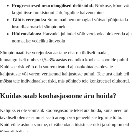
Progressiivsed neuroloogilised defitsiidid:
Nõrkuse, kõne või
kognitiivse funktsiooni järkjärguline halvenemine
Tähtis verejooks:
Suuremad hemorraagiad võivad põhjustada
insuldi-sarnaseid sümptomeid
Hüdrotsfaloos:
Harvadel juhtudel võib verejooks blokeerida aju
normaalse vedeliku äravoolu
Sümptomaatilise verejooksu aastane risk on üldiselt madal,
hinnanguliselt umbes 0,5–3% aastas enamiku koobasjasoonide puhul.
Kuid see risk võib olla suurem teatud ajuasukohtades olevate
kahjustuste või varem veritsenud kahjustuste puhul. Teie arst aitab teil
mõista teie individuaalset riski, mis põhineb teie konkreetsel olukorral.
Kuidas saab koobasjasoone ära hoida?
Kahjuks ei ole võimalik koobasjasoone teket ära hoida, kuna need on
tavaliselt olemas sünnist saati arengu või geneetiliste tegurite tõttu.
Kuid võite astuda samme, et vähendada tüsistuste riski ja sümptomeid
tõhusalt hallata.