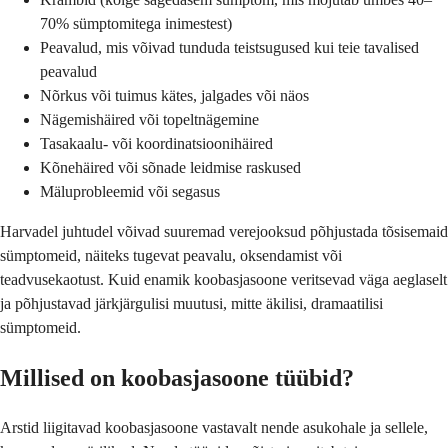
70% sümptomitega inimestest)
Peavalud, mis võivad tunduda teistsugused kui teie tavalised
peavalud
Nõrkus või tuimus kätes, jalgades või näos
Nägemishäired või topeltnägemine
Tasakaalu- või koordinatsioonihäired
Kõnehäired või sõnade leidmise raskused
Mäluprobleemid või segasus
Harvadel juhtudel võivad suuremad verejooksud põhjustada tõsisemaid
sümptomeid, näiteks tugevat peavalu, oksendamist või
teadvusekaotust. Kuid enamik koobasjasoone veritsevad väga aeglaselt
ja põhjustavad järkjärgulisi muutusi, mitte äkilisi, dramaatilisi
sümptomeid.
Millised on koobasjasoone tüübid?
Arstid liigitavad koobasjasoone vastavalt nende asukohale ja sellele,