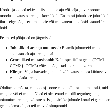
Koobasjasooned tekivad siis, kui teie aju või seljaaju veresooned ei
moodustu varases arengus korralikult. Enamasti juhtub see juhuslikult
ilma selge põhjuseta, mida teie või teie vanemad oleksid saanud ära
hoida.
Peamised põhjused on järgmised:
Juhuslikud arengu muutused:
Enamik juhtumeid tekib
spontaanselt aju arengu ajal
Geneetilised mutatsioonid:
Kolm spetsiifilist geeni (CCM1,
CCM2 ja CCM3) võivad põhjustada pärilikke vorme
Kiirgus:
Väga harvadel juhtudel võib varasem pea kiiritusravi
vallandada arengu
Oluline on mõista, et koobasjasoone ei ole põhjustatud millestki, mida
te tegite või ei teinud. Need ei ole seotud elustiili teguritega, nagu
toitumine, treening või stress. Isegi pärilike juhtude korral ei garanteeri
geeni olemasolu, et teil tekivad sümptomid.