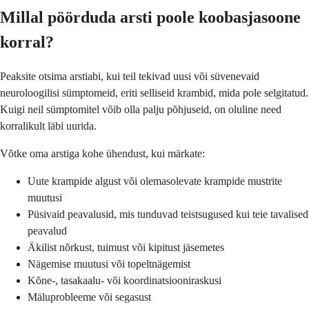
Millal pöörduda arsti poole koobasjasoone
korral?
Peaksite otsima arstiabi, kui teil tekivad uusi või süvenevaid
neuroloogilisi sümptomeid, eriti selliseid krambid, mida pole selgitatud.
Kuigi neil sümptomitel võib olla palju põhjuseid, on oluline need
korralikult läbi uurida.
Võtke oma arstiga kohe ühendust, kui märkate:
Uute krampide algust või olemasolevate krampide mustrite
muutusi
Püsivaid peavalusid, mis tunduvad teistsugused kui teie tavalised
peavalud
Äkilist nõrkust, tuimust või kipitust jäsemetes
Nägemise muutusi või topeltnägemist
Kõne-, tasakaalu- või koordinatsiooniraskusi
Mäluprobleeme või segasust