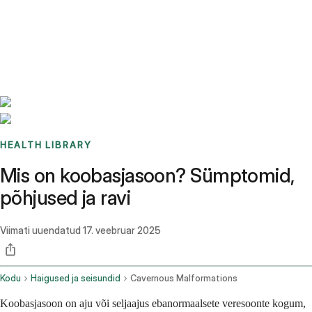
Benchmarks
Stories
FAQ
Sign up / Log in
HEALTH LIBRARY
Mis on koobasjasoon? Sümptomid,
põhjused ja ravi
Viimati uuendatud
17. veebruar 2025
Kodu
Haigused ja seisundid
Cavernous Malformations
Koobasjasoon on aju või seljaajus ebanormaalsete veresoonte kogum,