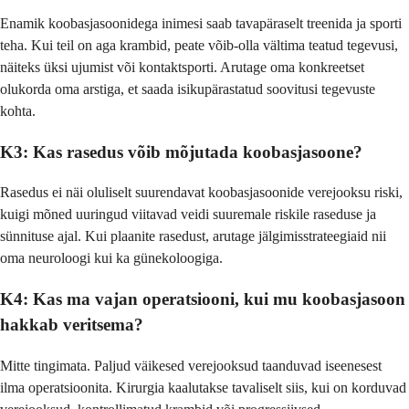
Enamik koobasjasoonidega inimesi saab tavapäraselt treenida ja sporti
teha. Kui teil on aga krambid, peate võib-olla vältima teatud tegevusi,
näiteks üksi ujumist või kontaktsporti. Arutage oma konkreetset
olukorda oma arstiga, et saada isikupärastatud soovitusi tegevuste
kohta.
K3: Kas rasedus võib mõjutada koobasjasoone?
Rasedus ei näi oluliselt suurendavat koobasjasoonide verejooksu riski,
kuigi mõned uuringud viitavad veidi suuremale riskile raseduse ja
sünnituse ajal. Kui plaanite rasedust, arutage jälgimisstrateegiaid nii
oma neuroloogi kui ka günekoloogiga.
K4: Kas ma vajan operatsiooni, kui mu koobasjasoon
hakkab veritsema?
Mitte tingimata. Paljud väikesed verejooksud taanduvad iseenesest
ilma operatsioonita. Kirurgia kaalutakse tavaliselt siis, kui on korduvad