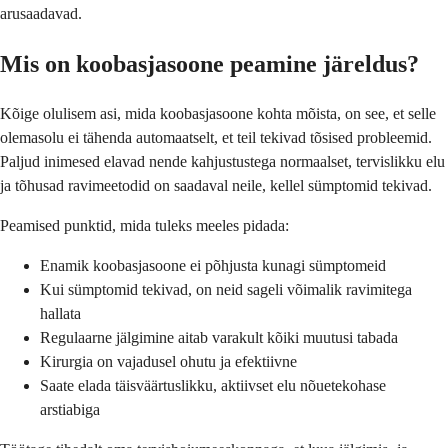
arusaadavad.
Mis on koobasjasoone peamine järeldus?
Kõige olulisem asi, mida koobasjasoone kohta mõista, on see, et selle
olemasolu ei tähenda automaatselt, et teil tekivad tõsised probleemid.
Paljud inimesed elavad nende kahjustustega normaalset, tervislikku elu
ja tõhusad ravimeetodid on saadaval neile, kellel sümptomid tekivad.
Peamised punktid, mida tuleks meeles pidada:
Enamik koobasjasoone ei põhjusta kunagi sümptomeid
Kui sümptomid tekivad, on neid sageli võimalik ravimitega
hallata
Regulaarne jälgimine aitab varakult kõiki muutusi tabada
Kirurgia on vajadusel ohutu ja efektiivne
Saate elada täisväärtuslikku, aktiivset elu nõuetekohase
arstiabiga