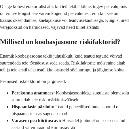
Otsige kohest erakorralist abi, kui teil tekib äkiline, tugev peavalu, mis
on erinev kõigist teie varem kogenud peavaludest, eriti kui see on
kaasas oksendamise, kaelajäikuse või teadvusekaotusega. Kuigi suured
verejooksud on haruldased, vajavad need kiiret arstiabi.
Millised on koobasjasoone riskifaktorid?
Enamik koobasjasoone tekib juhuslikult, kuid teatud tegurid võivad
suurendada teie tõenäosust seda saada. Riskifaktorite mõistmine aitab
teil ja teie arstil teha teadlikke otsuseid sõeluuringu ja jälgimise kohta.
Peamised riskifaktorid on järgmised:
Perekonna anamnees:
Koobasjasoonidega sugulaste olemasolu
suurendab teie riski märkimisväärselt
Hispaanlaste päritolu:
Teatud geneetilised mutatsioonid on
hispaanlaste seas sagedasemad
Varasem pea kiiritusravi:
Harvadel juhtudel on see seostatud
aastaid varem saadud kiiritusraviga