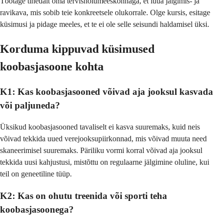
Töötage tihedalt oma tervishoiumeeskonnaga, et luua jälgimis- ja
ravikava, mis sobib teie konkreetsele olukorrale. Olge kursis, esitage
küsimusi ja pidage meeles, et te ei ole selle seisundi haldamisel üksi.
Korduma kippuvad küsimused
koobasjasoone kohta
K1: Kas koobasjasooned võivad aja jooksul kasvada
või paljuneda?
Üksikud koobasjasooned tavaliselt ei kasva suuremaks, kuid neis
võivad tekkida uued verejooksupiirkonnad, mis võivad muuta need
skaneerimisel suuremaks. Päriliku vormi korral võivad aja jooksul
tekkida uusi kahjustusi, mistõttu on regulaarne jälgimine oluline, kui
teil on geneetiline tüüp.
K2: Kas on ohutu treenida või sporti teha
koobasjasoonega?