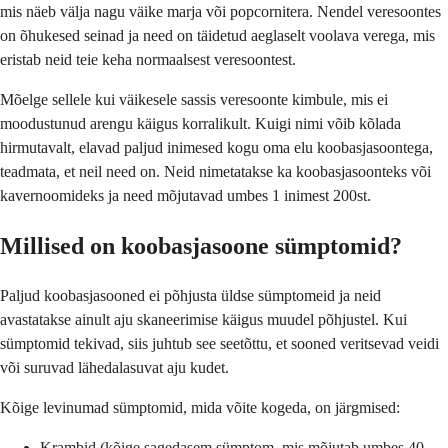
mis näeb välja nagu väike marja või popcornitera. Nendel veresoontes
on õhukesed seinad ja need on täidetud aeglaselt voolava verega, mis
eristab neid teie keha normaalsest veresoontest.
Mõelge sellele kui väikesele sassis veresoonte kimbule, mis ei
moodustunud arengu käigus korralikult. Kuigi nimi võib kõlada
hirmutavalt, elavad paljud inimesed kogu oma elu koobasjasoontega,
teadmata, et neil need on. Neid nimetatakse ka koobasjasoonteks või
kavernoomideks ja need mõjutavad umbes 1 inimest 200st.
Millised on koobasjasoone sümptomid?
Paljud koobasjasooned ei põhjusta üldse sümptomeid ja neid
avastatakse ainult aju skaneerimise käigus muudel põhjustel. Kui
sümptomid tekivad, siis juhtub see seetõttu, et sooned veritsevad veidi
või suruvad lähedalasuvat aju kudet.
Kõige levinumad sümptomid, mida võite kogeda, on järgmised:
Krambid (kõige sagedasem sümptom, mis mõjutab umbes 40–