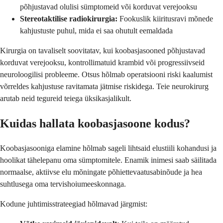
põhjustavad olulisi sümptomeid või korduvat verejooksu
Stereotaktilise radiokirurgia:
Fookuslik kiiritusravi mõnede
kahjustuste puhul, mida ei saa ohutult eemaldada
Kirurgia on tavaliselt soovitatav, kui koobasjasooned põhjustavad
korduvat verejooksu, kontrollimatuid krambid või progressiivseid
neuroloogilisi probleeme. Otsus hõlmab operatsiooni riski kaalumist
võrreldes kahjustuse ravitamata jätmise riskidega. Teie neurokirurg
arutab neid tegureid teiega üksikasjalikult.
Kuidas hallata koobasjasoone kodus?
Koobasjasooniga elamine hõlmab sageli lihtsaid elustiili kohandusi ja
hoolikat tähelepanu oma sümptomitele. Enamik inimesi saab säilitada
normaalse, aktiivse elu mõningate põhiettevaatusabinõude ja hea
suhtlusega oma tervishoiumeeskonnaga.
Kodune juhtimisstrateegiad hõlmavad järgmist: