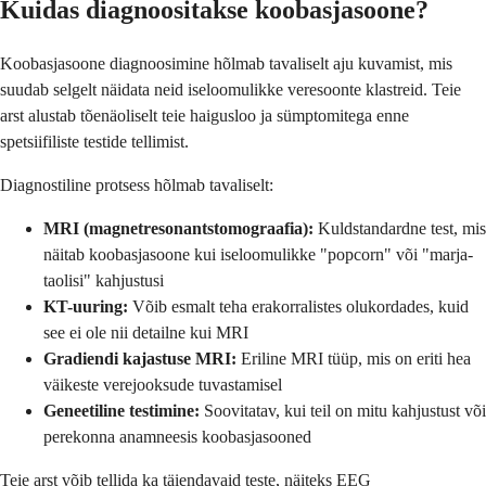
Kuidas diagnoositakse koobasjasoone?
Koobasjasoone diagnoosimine hõlmab tavaliselt aju kuvamist, mis
suudab selgelt näidata neid iseloomulikke veresoonte klastreid. Teie
arst alustab tõenäoliselt teie haigusloo ja sümptomitega enne
spetsiifiliste testide tellimist.
Diagnostiline protsess hõlmab tavaliselt:
MRI (magnetresonantstomograafia):
Kuldstandardne test, mis
näitab koobasjasoone kui iseloomulikke "popcorn" või "marja-
taolisi" kahjustusi
KT-uuring:
Võib esmalt teha erakorralistes olukordades, kuid
see ei ole nii detailne kui MRI
Gradiendi kajastuse MRI:
Eriline MRI tüüp, mis on eriti hea
väikeste verejooksude tuvastamisel
Geneetiline testimine:
Soovitatav, kui teil on mitu kahjustust või
perekonna anamneesis koobasjasooned
Teie arst võib tellida ka täiendavaid teste, näiteks EEG