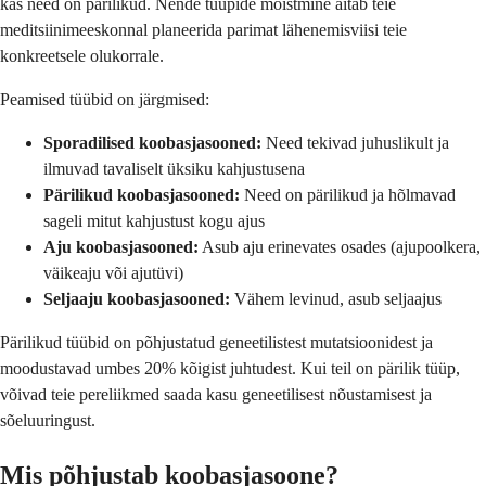
kas need on pärilikud. Nende tüüpide mõistmine aitab teie
meditsiinimeeskonnal planeerida parimat lähenemisviisi teie
konkreetsele olukorrale.
Peamised tüübid on järgmised:
Sporadilised koobasjasooned:
Need tekivad juhuslikult ja
ilmuvad tavaliselt üksiku kahjustusena
Pärilikud koobasjasooned:
Need on pärilikud ja hõlmavad
sageli mitut kahjustust kogu ajus
Aju koobasjasooned:
Asub aju erinevates osades (ajupoolkera,
väikeaju või ajutüvi)
Seljaaju koobasjasooned:
Vähem levinud, asub seljaajus
Pärilikud tüübid on põhjustatud geneetilistest mutatsioonidest ja
moodustavad umbes 20% kõigist juhtudest. Kui teil on pärilik tüüp,
võivad teie pereliikmed saada kasu geneetilisest nõustamisest ja
sõeluuringust.
Mis põhjustab koobasjasoone?