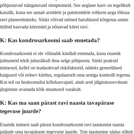
põhjustavad märgatavaid sümptomeid. See aeglane kasv on tegelikult
kasulik, kuna see annab arstidele ja patsientidele rohkem aega tõhusa
ravi planeerimiseks. Siiski võivad mõned haruldased kõrgema astme
tüübid kasvada kiiremini ja nõuavad kiiret ravi.
K: Kas kondrosarkoomi saab ennetada?
Kondrosarkoomi ei ole võimalik kindlalt ennetada, kuna enamik
juhtumeid tekib juhuslikult ilma selge põhjuseta. Siiski peaksid
inimesed, kellel on teadaolevad riskifaktorid, näiteks geneetilised
haigused või eelnev kiiritus, regulaarselt oma arstiga kontrolli tegema.
Kui teil on healoomulisi kõhrkasvajaid, aitab arsti jälgimissoovituste
järgimine avastada kõik muutused varakult.
K: Kas ma saan pärast ravi naasta tavapärase
tegevuse juurde?
Enamik inimesi saab pärast kondrosarkoomi ravi taastumist naasta
paljude oma tavapäraste tegevuste juurde. Teie taastumise ulatus sõltub