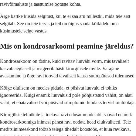
ravivõimaluste ja taastumise ootuste kohta.
Ärge kartke küsida selgitust, kui te ei saa aru millestki, mida teie arst
selgitab. See on teie tervis ja teil on õigus saada kõikidele oma
küsimustele selge vastus.
Mis on kondrosarkoomi peamine järeldus?
Kondrosarkoom on tõsine, kuid ravitav luuvähi vorm, mis tavaliselt
kasvab aeglaselt ja reageerib hästi kirurgilisele ravile. Varajane
avastamine ja õige ravi toovad tavaliselt kaasa suurepärased tulemused.
Kõige olulisem on meeles pidada, et püsivat luuvalu ei tohiks
ignoreerida. Kuigi enamik luuvalusid pole põhjustatud vähist, on alati
väärt, et ebatavalised või püsivad sümptomid hindaks tervishoiutöötaja.
Kirurgiliste tehnikate ja toetava ravi edusammude abil saavad enamik
kondrosarkoomiga inimesi pärast ravi oodata head elukvaliteeti. Teie
meditsiinimeeskond töötab teiega tihedalt koostöös, et luua ravikava,