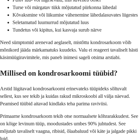
Turse või märgatav tükk mõjutatud piirkonna lähedal
Kõvaksmine või liikumise vähenemine lähedalasuvates liigestes
Seletamatud luumurrud mõjutatud luus
Tundetus või kipitus, kui kasvaja surub närve
Need sümptomid arenevad aeglaselt, mistõttu kondrosarkoom võib
mõnikord jääda märkamatuks kuudeks. Valu ei reageeri tavaliselt hästi
käsimüügiravimitele, mis paneb inimesi sageli otsima arstiabi.
Millised on kondrosarkoomi tüübid?
Arstid liigitavad kondrosarkoomi erinevateks tüüpideks sõltuvalt
sellest, kus see tekib ja kuidas rakud mikroskoobi all välja näevad.
Peamised tüübid aitavad kindlaks teha parima raviviisi.
Primaarne kondrosarkoom tekib otse normaalsete kõhrarakkudest. See
on kõige levinum tüüp, moodustades umbes 90% juhtudest. See
mõjutab tavaliselt vaagna, ribisid, õlaabaluud või käte ja jalgade pikki
luid.