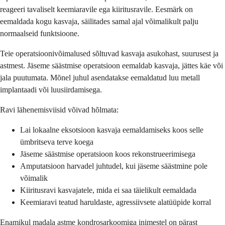
reageeri tavaliselt keemiaravile ega kiiritusravile. Eesmärk on
eemaldada kogu kasvaja, säilitades samal ajal võimalikult palju
normaalseid funktsioone.
Teie operatsioonivõimalused sõltuvad kasvaja asukohast, suurusest ja
astmest. Jäseme säästmise operatsioon eemaldab kasvaja, jättes käe või
jala puutumata. Mõnel juhul asendatakse eemaldatud luu metall
implantaadi või luusiirdamisega.
Ravi lähenemisviisid võivad hõlmata:
Lai lokaalne eksotsioon kasvaja eemaldamiseks koos selle
ümbritseva terve koega
Jäseme säästmise operatsioon koos rekonstrueerimisega
Amputatsioon harvadel juhtudel, kui jäseme säästmine pole
võimalik
Kiiritusravi kasvajatele, mida ei saa täielikult eemaldada
Keemiaravi teatud haruldaste, agressiivsete alatüüpide korral
Enamikul madala astme kondrosarkoomiga inimestel on pärast