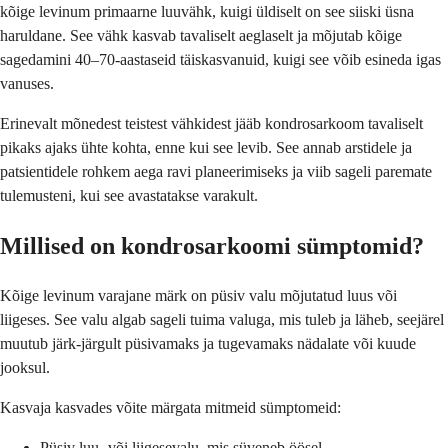
​​kõige levinum primaarne luuvähk, kuigi üldiselt on see siiski üsna
haruldane. See vähk kasvab tavaliselt aeglaselt ja mõjutab kõige
sagedamini 40–70-aastaseid täiskasvanuid, kuigi see võib esineda igas
vanuses.
Erinevalt mõnedest teistest vähkidest jääb kondrosarkoom tavaliselt
pikaks ajaks ühte kohta, enne kui see levib. See annab arstidele ja
patsientidele rohkem aega ravi planeerimiseks ja viib sageli paremate
tulemusteni, kui see avastatakse varakult.
Millised on kondrosarkoomi sümptomid?
Kõige levinum varajane märk on püsiv valu mõjutatud luus või
liigeses. See valu algab sageli tuima valuga, mis tuleb ja läheb, seejärel
muutub järk-järgult püsivamaks ja tugevamaks nädalate või kuude
jooksul.
Kasvaja kasvades võite märgata mitmeid sümptomeid:
Püsiv luu- või liigesevalu, mis süveneb öösel