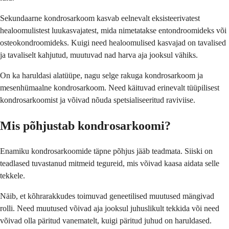
Sekundaarne kondrosarkoom kasvab eelnevalt eksisteerivatest
healoomulistest luukasvajatest, mida nimetatakse entondroomideks või
osteokondroomideks. Kuigi need healoomulised kasvajad on tavalised
ja tavaliselt kahjutud, muutuvad nad harva aja jooksul vähiks.
On ka haruldasi alatüüpe, nagu selge rakuga kondrosarkoom ja
mesenhümaalne kondrosarkoom. Need käituvad erinevalt tüüpilisest
kondrosarkoomist ja võivad nõuda spetsialiseeritud raviviise.
Mis põhjustab kondrosarkoomi?
Enamiku kondrosarkoomide täpne põhjus jääb teadmata. Siiski on
teadlased tuvastanud mitmeid tegureid, mis võivad kaasa aidata selle
tekkele.
Näib, et kõhrarakkudes toimuvad geneetilised muutused mängivad
rolli. Need muutused võivad aja jooksul juhuslikult tekkida või need
võivad olla päritud vanematelt, kuigi päritud juhud on haruldased.