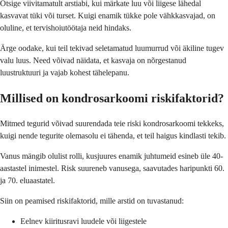
Otsige viivitamatult arstiabi, kui märkate luu või liigese lähedal
kasvavat tüki või turset. Kuigi enamik tükke pole vähkkasvajad, on
oluline, et tervishoiutöötaja neid hindaks.
Ärge oodake, kui teil tekivad seletamatud luumurrud või äkiline tugev
valu luus. Need võivad näidata, et kasvaja on nõrgestanud
luustruktuuri ja vajab kohest tähelepanu.
Millised on kondrosarkoomi riskifaktorid?
Mitmed tegurid võivad suurendada teie riski kondrosarkoomi tekkeks,
kuigi nende tegurite olemasolu ei tähenda, et teil haigus kindlasti tekib.
Vanus mängib olulist rolli, kusjuures enamik juhtumeid esineb üle 40-
aastastel inimestel. Risk suureneb vanusega, saavutades haripunkti 60.
ja 70. eluaastatel.
Siin on peamised riskifaktorid, mille arstid on tuvastanud:
Eelnev kiiritusravi luudele või liigestele