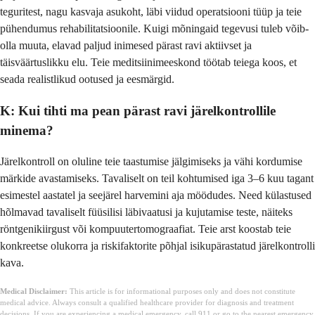
teguritest, nagu kasvaja asukoht, läbi viidud operatsiooni tüüp ja teie
pühendumus rehabilitatsioonile. Kuigi mõningaid tegevusi tuleb võib-
olla muuta, elavad paljud inimesed pärast ravi aktiivset ja
täisväärtuslikku elu. Teie meditsiinimeeskond töötab teiega koos, et
seada realistlikud ootused ja eesmärgid.
K: Kui tihti ma pean pärast ravi järelkontrollile
minema?
Järelkontroll on oluline teie taastumise jälgimiseks ja vähi kordumise
märkide avastamiseks. Tavaliselt on teil kohtumised iga 3–6 kuu tagant
esimestel aastatel ja seejärel harvemini aja möödudes. Need külastused
hõlmavad tavaliselt füüsilisi läbivaatusi ja kujutamise teste, näiteks
röntgenikiirgust või kompuutertomograafiat. Teie arst koostab teie
konkreetse olukorra ja riskifaktorite põhjal isikupärastatud järelkontrolli
kava.
Medical Disclaimer:
This article is for informational purposes only and does not constitute
medical advice. Always consult a qualified healthcare provider for diagnosis and treatment
decisions. If you are experiencing a medical emergency, call 911 or go to the nearest emergency