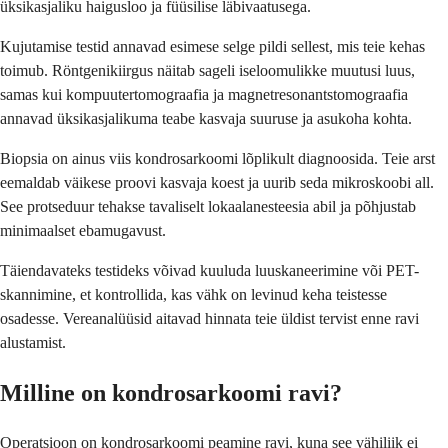
üksikasjaliku haigusloo ja füüsilise läbivaatusega.
Kujutamise testid annavad esimese selge pildi sellest, mis teie kehas
toimub. Röntgenikiirgus näitab sageli iseloomulikke muutusi luus,
samas kui kompuutertomograafia ja magnetresonantstomograafia
annavad üksikasjalikuma teabe kasvaja suuruse ja asukoha kohta.
Biopsia on ainus viis kondrosarkoomi lõplikult diagnoosida. Teie arst
eemaldab väikese proovi kasvaja koest ja uurib seda mikroskoobi all.
See protseduur tehakse tavaliselt lokaalanesteesia abil ja põhjustab
minimaalset ebamugavust.
Täiendavateks testideks võivad kuuluda luuskaneerimine või PET-
skannimine, et kontrollida, kas vähk on levinud keha teistesse
osadesse. Vereanalüüsid aitavad hinnata teie üldist tervist enne ravi
alustamist.
Milline on kondrosarkoomi ravi?
Operatsioon on kondrosarkoomi peamine ravi, kuna see vähiliik ei