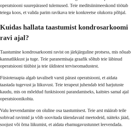
operatsiooni suurepärased tulemused. Teie meditsiinimeeskond töötab
teiega koos, et valida parim ravikava teie konkreetse olukorra põhjal.
Kuidas hallata taastumist kondrosarkoomi
ravi ajal?
Taastumine kondrosarkoomi ravist on järkjärguline protsess, mis nõuab
kannatlikkust ja tuge. Teie paranemisaja graafik sõltub teie läbinud
operatsiooni tüübist ja teie üldistest terviseomadustest.
Füsioteraapia algab tavaliselt varsti pärast operatsiooni, et aidata
taastada tugevust ja liikuvust. Teie terapeut juhendab teid harjutuste
kaudu, mis on mõeldud funktsiooni parandamiseks, kaitstes samal ajal
operatsioonikohta.
Valu leevendamine on oluline osa taastumisest. Teie arst määrab teile
sobivad ravimid ja võib soovitada täiendavaid meetodeid, näiteks jääd,
soojust või õrna liikumist, et aidata ebamugavustunnet leevendada.