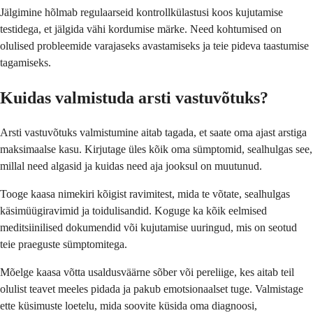
Jälgimine hõlmab regulaarseid kontrollkülastusi koos kujutamise
testidega, et jälgida vähi kordumise märke. Need kohtumised on
olulised probleemide varajaseks avastamiseks ja teie pideva taastumise
tagamiseks.
Kuidas valmistuda arsti vastuvõtuks?
Arsti vastuvõtuks valmistumine aitab tagada, et saate oma ajast arstiga
maksimaalse kasu. Kirjutage üles kõik oma sümptomid, sealhulgas see,
millal need algasid ja kuidas need aja jooksul on muutunud.
Tooge kaasa nimekiri kõigist ravimitest, mida te võtate, sealhulgas
käsimüügiravimid ja toidulisandid. Koguge ka kõik eelmised
meditsiinilised dokumendid või kujutamise uuringud, mis on seotud
teie praeguste sümptomitega.
Mõelge kaasa võtta usaldusväärne sõber või pereliige, kes aitab teil
olulist teavet meeles pidada ja pakub emotsionaalset tuge. Valmistage
ette küsimuste loetelu, mida soovite küsida oma diagnoosi,