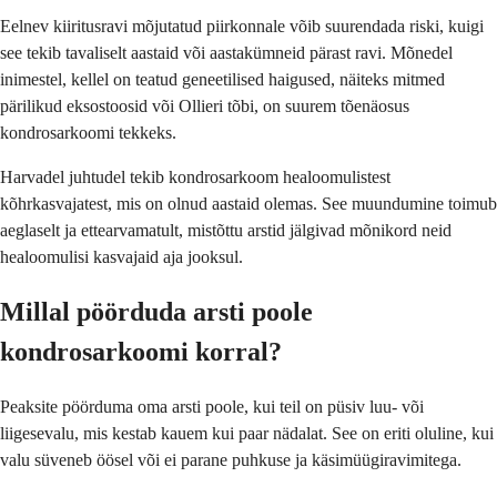
Eelnev kiiritusravi mõjutatud piirkonnale võib suurendada riski, kuigi
see tekib tavaliselt aastaid või aastakümneid pärast ravi. Mõnedel
inimestel, kellel on teatud geneetilised haigused, näiteks mitmed
pärilikud eksostoosid või Ollieri tõbi, on suurem tõenäosus
kondrosarkoomi tekkeks.
Harvadel juhtudel tekib kondrosarkoom healoomulistest
kõhrkasvajatest, mis on olnud aastaid olemas. See muundumine toimub
aeglaselt ja ettearvamatult, mistõttu arstid jälgivad mõnikord neid
healoomulisi kasvajaid aja jooksul.
Millal pöörduda arsti poole
kondrosarkoomi korral?
Peaksite pöörduma oma arsti poole, kui teil on püsiv luu- või
liigesevalu, mis kestab kauem kui paar nädalat. See on eriti oluline, kui
valu süveneb öösel või ei parane puhkuse ja käsimüügiravimitega.