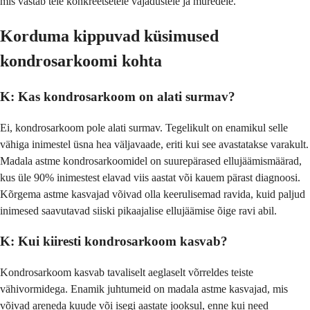
mis vastab teie konkreetsetele vajadustele ja muredele.
Korduma kippuvad küsimused
kondrosarkoomi kohta
K: Kas kondrosarkoom on alati surmav?
Ei, kondrosarkoom pole alati surmav. Tegelikult on enamikul selle
vähiga inimestel üsna hea väljavaade, eriti kui see avastatakse varakult.
Madala astme kondrosarkoomidel on suurepärased ellujäämismäärad,
kus üle 90% inimestest elavad viis aastat või kauem pärast diagnoosi.
Kõrgema astme kasvajad võivad olla keerulisemad ravida, kuid paljud
inimesed saavutavad siiski pikaajalise ellujäämise õige ravi abil.
K: Kui kiiresti kondrosarkoom kasvab?
Kondrosarkoom kasvab tavaliselt aeglaselt võrreldes teiste
vähivormidega. Enamik juhtumeid on madala astme kasvajad, mis
võivad areneda kuude või isegi aastate jooksul, enne kui need