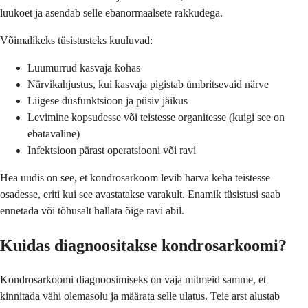
luukoet ja asendab selle ebanormaalsete rakkudega.
Võimalikeks tüsistusteks kuuluvad:
Luumurrud kasvaja kohas
Närvikahjustus, kui kasvaja pigistab ümbritsevaid närve
Liigese düsfunktsioon ja püsiv jäikus
Levimine kopsudesse või teistesse organitesse (kuigi see on
ebatavaline)
Infektsioon pärast operatsiooni või ravi
Hea uudis on see, et kondrosarkoom levib harva keha teistesse
osadesse, eriti kui see avastatakse varakult. Enamik tüsistusi saab
ennetada või tõhusalt hallata õige ravi abil.
Kuidas diagnoositakse kondrosarkoomi?
Kondrosarkoomi diagnoosimiseks on vaja mitmeid samme, et
kinnitada vähi olemasolu ja määrata selle ulatus. Teie arst alustab