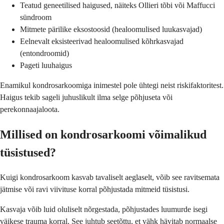
Teatud geneetilised haigused, näiteks Ollieri tõbi või Maffucci
sündroom
Mitmete pärilike eksostoosid (healoomulised luukasvajad)
Eelnevalt eksisteerivad healoomulised kõhrkasvajad
(entondroomid)
Pageti luuhaigus
Enamikul kondrosarkoomiga inimestel pole ühtegi neist riskifaktoritest.
Haigus tekib sageli juhuslikult ilma selge põhjuseta või
perekonnaajaloota.
Millised on kondrosarkoomi võimalikud
tüsistused?
Kuigi kondrosarkoom kasvab tavaliselt aeglaselt, võib see ravitsemata
jätmise või ravi viivituse korral põhjustada mitmeid tüsistusi.
Kasvaja võib luid oluliselt nõrgestada, põhjustades luumurde isegi
väikese trauma korral. See juhtub seetõttu, et vähk hävitab normaalse