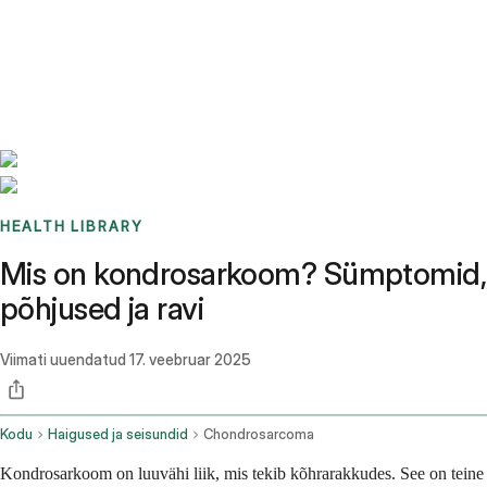
Benchmarks
Stories
FAQ
Sign up / Log in
HEALTH LIBRARY
Mis on kondrosarkoom? Sümptomid,
põhjused ja ravi
Viimati uuendatud
17. veebruar 2025
Kodu
Haigused ja seisundid
Chondrosarcoma
Kondrosarkoom on luuvähi liik, mis tekib kõhrarakkudes. See on teine