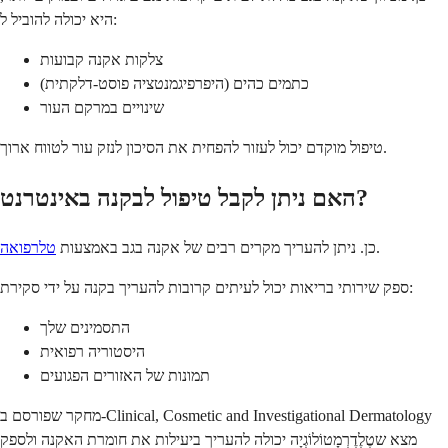
היא יכולה להוביל ל:
צלקות אקנה קבועות
כתמים כהים (היפרפיגמנטציה פוסט-דלקתית)
שינויים במרקם העור
טיפול מוקדם יכול לעזור להפחית את הסיכון לנזק עור לטווח ארוך.
האם ניתן לקבל טיפול לבקנה באינטרנט?
.
כן. ניתן להעריך מקרים רבים של אקנה בגב באמצעות
טלרפואה
ספק שירותי בריאות יכול לעיתים קרובות להעריך בקנה על ידי סקירת:
התסמינים שלך
היסטוריה רפואית
תמונות של האזורים הפגועים
מחקר שפורסם ב-Clinical, Cosmetic and Investigational Dermatology
מצא שטֶלֶדֶרְמָטוֹלוֹגְיָה יכולה להעריך ביעילות את חומרת האקנה ולספק