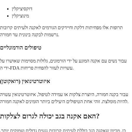
דוקסיציקלין
מינוציקלין
תרופות אלו מפחיתות דלקת וחיידקים הגורמים לאקנה ולעיתים קרובות
נרשמות לבקנה בינונית עד חמורה.
טיפולים הורמונליים
עבור נשים עם אקנה המונע על ידי הורמונים, גלולות מסוימות שאושרו על
ידי ה-FDA עשויות לעזור להפחית פריחות.
איזוטרטינואין (רואקוטן)
עבור בקנה חמורה, היוצרת צלקות או עמידה לטיפול, איזוטרטינואין עשויה
להיות מומלצת. זוהי אחת הטיפולים היעילים ביותר הזמינים לאקנה חמורה.
האם אקנה בגב יכולה לגרום לצלקות?
כן. מכיוון שאקנה בגב כוללת לעיתים קרובות נגעים גדולים ועמוקים יותר,