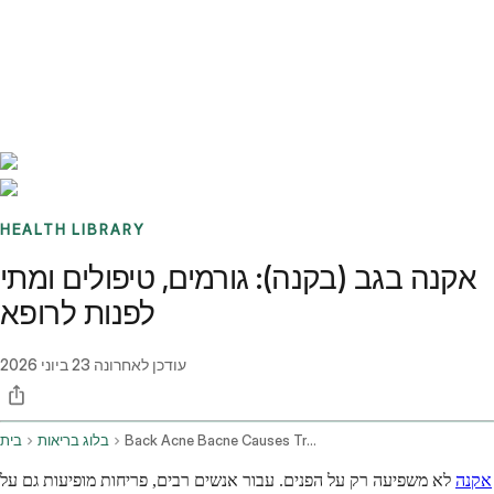
Benchmarks
Stories
FAQ
Sign up / Log in
HEALTH LIBRARY
אקנה בגב (בקנה): גורמים, טיפולים ומתי
לפנות לרופא
עודכן לאחרונה
23 ביוני 2026
Back Acne Bacne Causes Treatments And When To See A Doctor
בלוג בריאות
בית
אקנה
לא משפיעה רק על הפנים. עבור אנשים רבים, פריחות מופיעות גם על