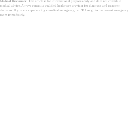
Medical Disclaimer:
This article is for informational purposes only and does not constitute
medical advice. Always consult a qualified healthcare provider for diagnosis and treatment
decisions. If you are experiencing a medical emergency, call 911 or go to the nearest emergency
room immediately.