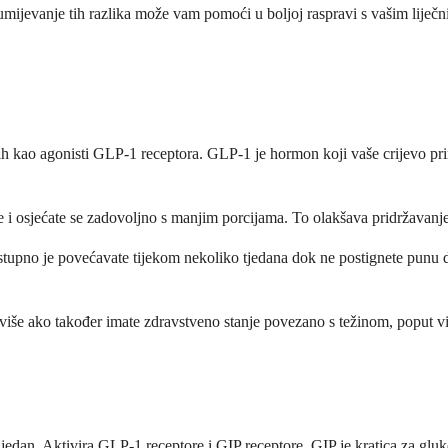
zumijevanje tih razlika može vam pomoći u boljoj raspravi s vašim liječ
atih kao agonisti GLP-1 receptora. GLP-1 je hormon koji vaše crijevo pr
e i osjećate se zadovoljno s manjim porcijama. To olakšava pridržavanj
ostupno je povećavate tijekom nekoliko tjedana dok ne postignete pun
 više ako također imate zdravstveno stanje povezano s težinom, poput vi
edan. Aktivira GLP-1 receptore i GIP receptore. GIP je kratica za gluk