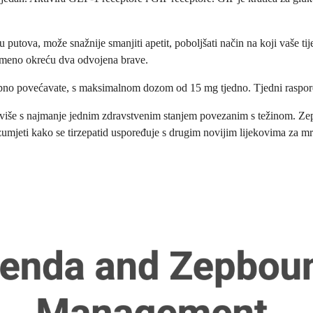
utova, može snažnije smanjiti apetit, poboljšati način na koji vaše tije
remeno okreću dva odvojena brave.
tupno povećavate, s maksimalnom dozom od 15 mg tjedno. Tjedni raspore
li više s najmanje jednim zdravstvenim stanjem povezanim s težinom. Ze
azumjeti kako se tirzepatid uspoređuje s drugim novijim lijekovima za m