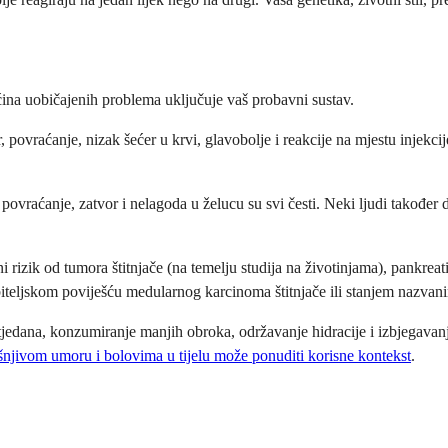
ćina uobičajenih problema uključuje vaš probavni sustav.
ovraćanje, nizak šećer u krvi, glavobolje i reakcije na mjestu injekcij
raćanje, zatvor i nelagoda u želucu su svi česti. Neki ljudi također d
lni rizik od tumora štitnjače (na temelju studija na životinjama), pankr
iteljskom poviješću medularnog karcinoma štitnjače ili stanjem nazvani
 tjedana, konzumiranje manjih obroka, održavanje hidracije i izbjegav
šnjivom umoru i bolovima u tijelu može ponuditi korisne kontekst
.