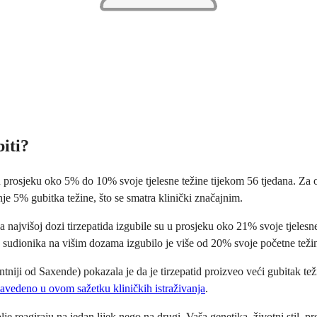
biti?
prosjeku oko 5% do 10% svoje tjelesne težine tijekom 56 tjedana. Za oso
nje 5% gubitka težine, što se smatra klinički značajnim.
najvišoj dozi tirzepatida izgubile su u prosjeku oko 21% svoje tjelesne
e sudionika na višim dozama izgubilo je više od 20% svoje početne teži
tniji od Saxende) pokazala je da je tirzepatid proizveo veći gubitak te
avedeno u ovom sažetku kliničkih istraživanja
.
olje reagiraju na jedan lijek nego na drugi. Vaša genetika, životni stil, 