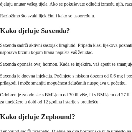
djeluju unutar vašeg tijela. Ako se pokušavate odlučiti između njih, ra
Razložimo što svaki lijek čini i kako se uspoređuju.
Kako djeluje Saxenda?
Saxenda sadrži aktivni sastojak liraglutid. Pripada klasi lijekova pozn
usporava brzinu kojom hrana napušta vaš želudac.
Saxenda oponaša ovaj hormon. Kada se injektira, vaš apetit se smanjuj
Saxenda je dnevna injekcija. Počinjete s niskom dozom od 0,6 mg i p
prilagodi i može smanjiti mogućnost želučanih nuspojava u početku.
Odobren je za odrasle s BMI-jem od 30 ili više, ili s BMI-jem od 27 ili
za tinejdžere u dobi od 12 godina i starije s pretilošću.
Kako djeluje Zepbound?
Zepbound sadrži tirzepatid. Djeluje na dva hormonska puta umjesto na j