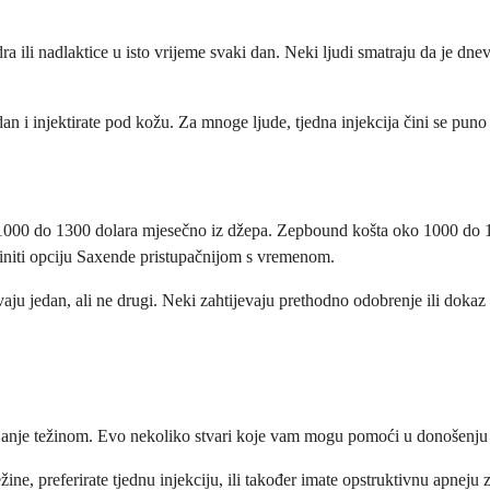
ra ili nadlaktice u isto vrijeme svaki dan. Neki ljudi smatraju da je dn
an i injektirate pod kožu. Za mnoge ljude, tjedna injekcija čini se puno
1000 do 1300 dolara mjesečno iz džepa. Zepbound košta oko 1000 do 110
initi opciju Saxende pristupačnijom s vremenom.
ju jedan, ali ne drugi. Neki zahtijevaju prethodno odobrenje ili dokaz da
avljanje težinom. Evo nekoliko stvari koje vam mogu pomoći u donošenju
žine, preferirate tjednu injekciju, ili također imate opstruktivnu apneju