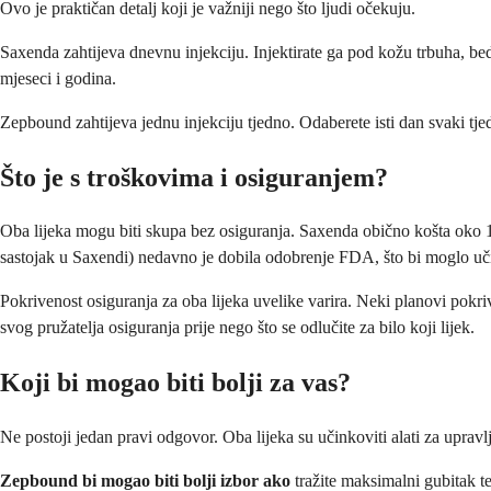
Ovo je praktičan detalj koji je važniji nego što ljudi očekuju.
Saxenda zahtijeva dnevnu injekciju. Injektirate ga pod kožu trbuha, bed
mjeseci i godina.
Zepbound zahtijeva jednu injekciju tjedno. Odaberete isti dan svaki tjed
Što je s troškovima i osiguranjem?
Oba lijeka mogu biti skupa bez osiguranja. Saxenda obično košta oko 
sastojak u Saxendi) nedavno je dobila odobrenje FDA, što bi moglo uč
Pokrivenost osiguranja za oba lijeka uvelike varira. Neki planovi pokriva
svog pružatelja osiguranja prije nego što se odlučite za bilo koji lijek.
Koji bi mogao biti bolji za vas?
Ne postoji jedan pravi odgovor. Oba lijeka su učinkoviti alati za upr
Zepbound bi mogao biti bolji izbor ako
tražite maksimalni gubitak te