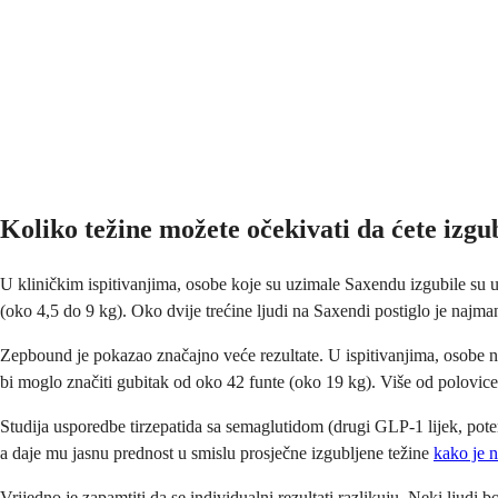
Koliko težine možete očekivati da ćete izgu
U kliničkim ispitivanjima, osobe koje su uzimale Saxendu izgubile su u 
(oko 4,5 do 9 kg). Oko dvije trećine ljudi na Saxendi postiglo je najma
Zepbound je pokazao značajno veće rezultate. U ispitivanjima, osobe na 
bi moglo značiti gubitak od oko 42 funte (oko 19 kg). Više od polovic
Studija usporedbe tirzepatida sa semaglutidom (drugi GLP-1 lijek, poten
a daje mu jasnu prednost u smislu prosječne izgubljene težine
kako je n
Vrijedno je zapamtiti da se individualni rezultati razlikuju. Neki ljudi b