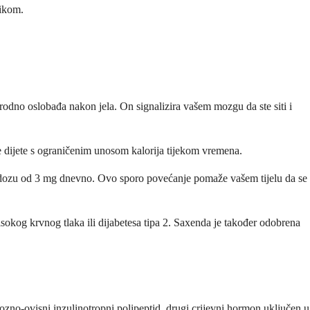
nikom.
irodno oslobađa nakon jela. On signalizira vašem mozgu da ste siti i
e dijete s ograničenim unosom kalorija tijekom vremena.
u dozu od 3 mg dnevno. Ovo sporo povećanje pomaže vašem tijelu da se
sokog krvnog tlaka ili dijabetesa tipa 2. Saxenda je također odobrena
ozno-ovisni inzulinotropni polipeptid, drugi crijevni hormon uključen u