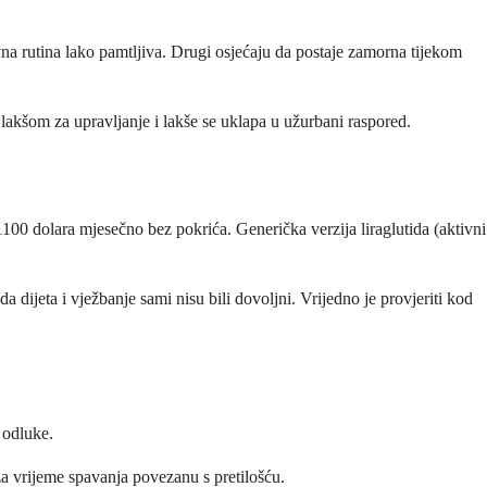
evna rutina lako pamtljiva. Drugi osjećaju da postaje zamorna tijekom
 lakšom za upravljanje i lakše se uklapa u užurbani raspored.
0 dolara mjesečno bez pokrića. Generička verzija liraglutida (aktivni
 dijeta i vježbanje sami nisu bili dovoljni. Vrijedno je provjeriti kod
 odluke.
 za vrijeme spavanja povezanu s pretilošću.