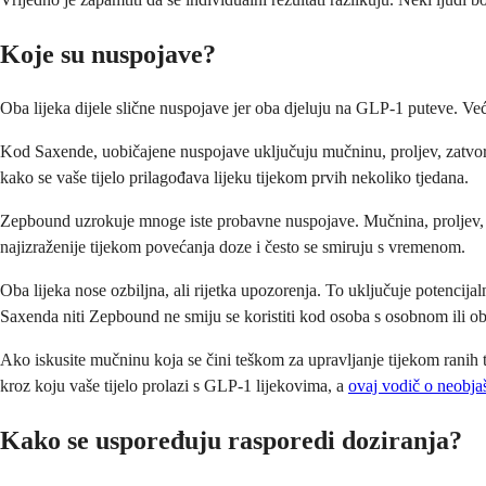
Koje su nuspojave?
Oba lijeka dijele slične nuspojave jer oba djeluju na GLP-1 puteve. Ve
Kod Saxende, uobičajene nuspojave uključuju mučninu, proljev, zatvor, p
kako se vaše tijelo prilagođava lijeku tijekom prvih nekoliko tjedana.
Zepbound uzrokuje mnoge iste probavne nuspojave. Mučnina, proljev, pov
najizraženije tijekom povećanja doze i često se smiruju s vremenom.
Oba lijeka nose ozbiljna, ali rijetka upozorenja. To uključuje potencija
Saxenda niti Zepbound ne smiju se koristiti kod osoba s osobnom ili ob
Ako iskusite mučninu koja se čini teškom za upravljanje tijekom ranih
kroz koju vaše tijelo prolazi s GLP-1 lijekovima, a
ovaj vodič o neobja
Kako se uspoređuju rasporedi doziranja?