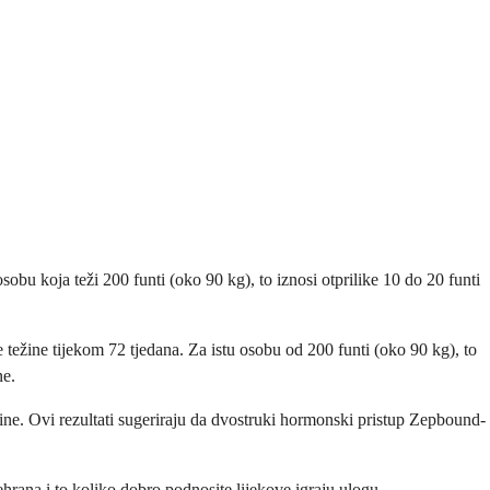
bu koja teži 200 funti (oko 90 kg), to iznosi otprilike 10 do 20 funti
 težine tijekom 72 tjedana. Za istu osobu od 200 funti (oko 90 kg), to
ne.
žine. Ovi rezultati sugeriraju da dvostruki hormonski pristup Zepbound-
prehrana i to koliko dobro podnosite lijekove igraju ulogu.