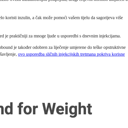
lo koristi inzulin, a čak može pomoći vašem tijelu da sagorijeva više
d je praktičniji za mnoge ljude u usporedbi s dnevnim injekcijama.
pbound je također odobren za liječenje umjerene do teške opstruktivne
ršavljenje,
ovo usporedba sličnih injekcijskih tretmana pokriva korisne