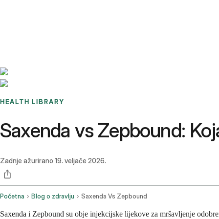
Benchmarks
Stories
FAQ
Sign up / Log in
HEALTH LIBRARY
Saxenda vs Zepbound: Koja 
Zadnje ažurirano
19. veljače 2026.
Početna
Blog o zdravlju
Saxenda Vs Zepbound
Saxenda i Zepbound su obje injekcijske lijekove za mršavljenje odobrene