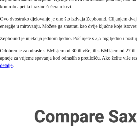
kontrolu apetita i razine šećera u krvi.
Ovo dvostruko djelovanje je ono što izdvaja Zepbound. Ciljanjem dvaju p
energije u mirovanju. Možete ga smatrati kao dvije ključne koje istov
Zepbound je injekcija jednom tjedno. Počinjete s 2,5 mg tjedno i pos
Odobren je za odrasle s BMI-jem od 30 ili više, ili s BMI-jem od 27 i
apneje za vrijeme spavanja kod odraslih s pretilošću. Ako želite više r
detalje
.