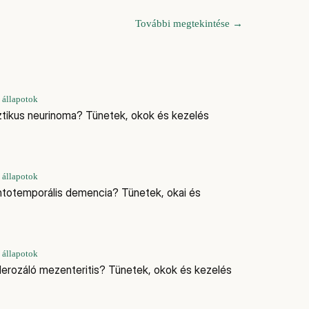
További megtekintése
→
 állapotok
ztikus neurinoma? Tünetek, okok és kezelés
 állapotok
ontotemporális demencia? Tünetek, okai és
 állapotok
klerozáló mezenteritis? Tünetek, okok és kezelés