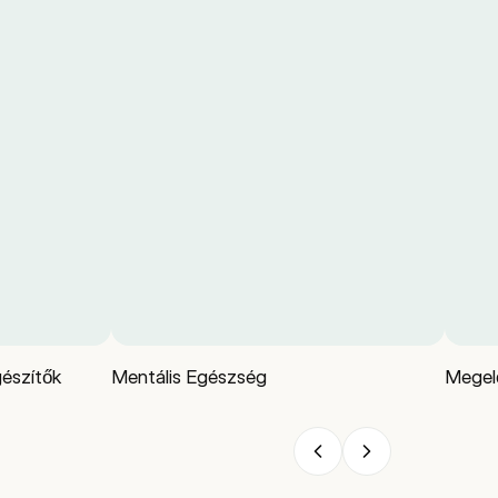
észítők
Mentális Egészség
Megelő