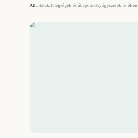
All
Cikkek
Betegségek és állapotok
Gyógyszerek és étren