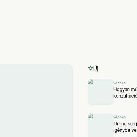
Új
Cikkek
Hogyan műk
konzultáci
Cikkek
Online sürg
igénybe ven