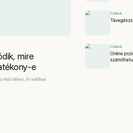
Cikkek
Távegészsé
Cikkek
Online pszi
dik, mire
számíthatu
atékony-e
 első ülésen, és valóban