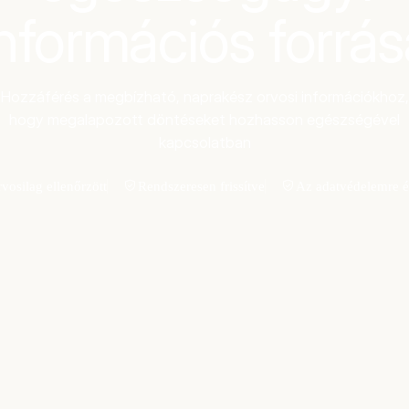
információs forrás
Hozzáférés a megbízható, naprakész orvosi információkhoz,
hogy megalapozott döntéseket hozhasson egészségével
kapcsolatban
vosilag ellenőrzött
Rendszeresen frissítve
Az adatvédelemre é