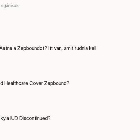
 eljárások
 Aetna a Zepboundot? Itt van, amit tudnia kell
ed Healthcare Cover Zepbound?
yla IUD Discontinued?