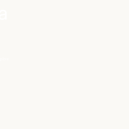
a
pítve