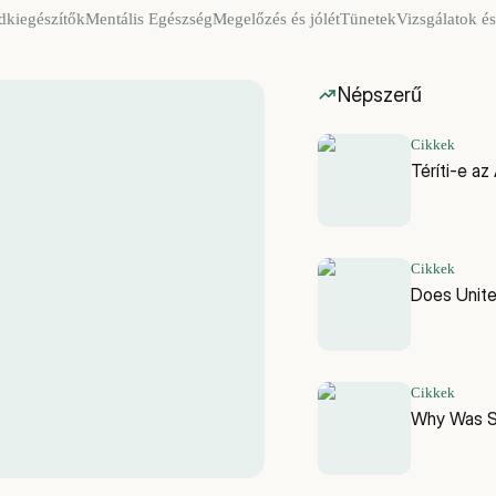
dkiegészítők
Mentális Egészség
Megelőzés és jólét
Tünetek
Vizsgálatok és
Népszerű
Cikkek
Téríti-e az
Cikkek
Does Unit
Cikkek
Why Was Sk