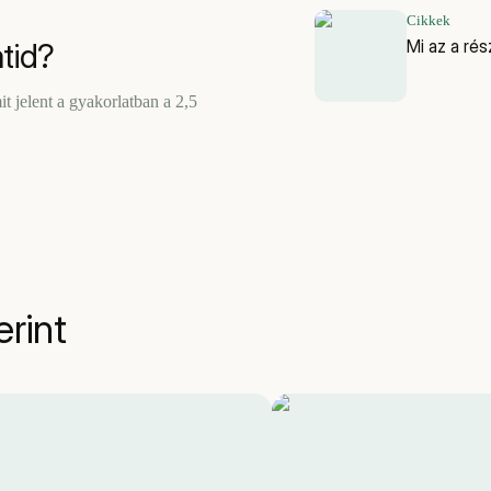
Cikkek
Mi az a ré
tid?
t jelent a gyakorlatban a 2,5
erint