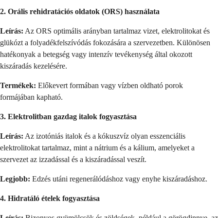
2. Orális rehidratációs oldatok (ORS) használata
Leírás:
Az ORS optimális arányban tartalmaz vizet, elektrolitokat és
glükózt a folyadékfelszívódás fokozására a szervezetben. Különösen
hatékonyak a betegség vagy intenzív tevékenység által okozott
kiszáradás kezelésére.
Termékek:
Előkevert formában vagy vízben oldható porok
formájában kapható.
3. Elektrolitban gazdag italok fogyasztása
Leírás:
Az izotóniás italok és a kókuszvíz olyan esszenciális
elektrolitokat tartalmaz, mint a nátrium és a kálium, amelyeket a
szervezet az izzadással és a kiszáradással veszít.
Legjobb:
Edzés utáni regenerálódáshoz vagy enyhe kiszáradáshoz.
4. Hidratáló ételek fogyasztása
Leírás:
Bizonyos gyümölcsök és zöldségek, például a görögdinnye, az