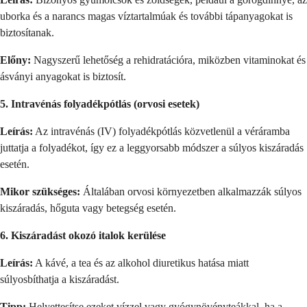
uborka és a narancs magas víztartalmúak és további tápanyagokat is
biztosítanak.
Előny:
Nagyszerű lehetőség a rehidratációra, miközben vitaminokat és
ásványi anyagokat is biztosít.
5. Intravénás folyadékpótlás (orvosi esetek)
Leírás:
Az intravénás (IV) folyadékpótlás közvetlenül a véráramba
juttatja a folyadékot, így ez a leggyorsabb módszer a súlyos kiszáradás
esetén.
Mikor szükséges:
Általában orvosi környezetben alkalmazzák súlyos
kiszáradás, hőguta vagy betegség esetén.
6. Kiszáradást okozó italok kerülése
Leírás:
A kávé, a tea és az alkohol diuretikus hatása miatt
súlyosbíthatja a kiszáradást.
Tipp:
Helyettesítse ezeket vízzel vagy gyógynövényteákkal, ha a