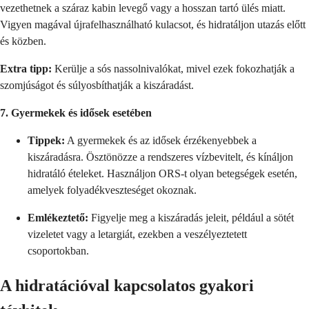
vezethetnek a száraz kabin levegő vagy a hosszan tartó ülés miatt.
Vigyen magával újrafelhasználható kulacsot, és hidratáljon utazás előtt
és közben.
Extra tipp:
Kerülje a sós nassolnivalókat, mivel ezek fokozhatják a
szomjúságot és súlyosbíthatják a kiszáradást.
7. Gyermekek és idősek esetében
Tippek:
A gyermekek és az idősek érzékenyebbek a
kiszáradásra. Ösztönözze a rendszeres vízbevitelt, és kínáljon
hidratáló ételeket. Használjon ORS-t olyan betegségek esetén,
amelyek folyadékveszteséget okoznak.
Emlékeztető:
Figyelje meg a kiszáradás jeleit, például a sötét
vizeletet vagy a letargiát, ezekben a veszélyeztetett
csoportokban.
A hidratációval kapcsolatos gyakori