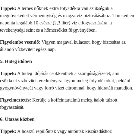
Tippek:
A terhes nőknek extra folyadékra van szükségük a
megnövekedett vérmennyiség és magzatvíz biztosításához. Törekedjen
naponta legalább 10 csésze (2,3 liter) víz elfogyasztására, a
tevékenységi szint és a hőmérséklet függvényében.
Figyelembe veendő:
Vigyen magával kulacsot, hogy biztosítsa az
állandó vízbevitelt egész nap.
5. Hideg időben
Tippek:
A hideg időjárás csökkentheti a szomjúságérzetet, ami
csökkent vízbevitelt eredményez. Igyon meleg folyadékokat, például
gyógynövényteát vagy forró vizet citrommal, hogy hidratált maradjon.
Figyelmeztetés:
Kerülje a koffeintartalmú meleg italok túlzott
fogyasztását.
6. Utazás közben
Tippek:
A hosszú repülőutak vagy autóutak kiszáradáshoz