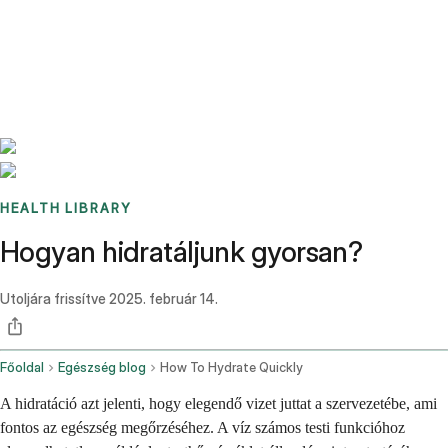
Benchmarks
Stories
FAQ
Sign up / Log in
HEALTH LIBRARY
Hogyan hidratáljunk gyorsan?
Utoljára frissítve
2025. február 14.
Főoldal
Egészség blog
How To Hydrate Quickly
A hidratáció azt jelenti, hogy elegendő vizet juttat a szervezetébe, ami
fontos az egészség megőrzéséhez. A víz számos testi funkcióhoz