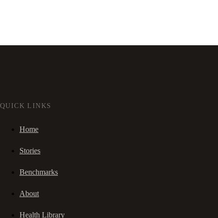
QUICK LINKS
Home
Stories
Benchmarks
About
Health Library