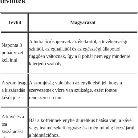
tévhitek
Tévhit
Magyarázat
A hidratációs igények az életkortól, a tevékenységi
Naponta 8
szinttől, az éghajlattól és az egészségi állapottól
pohár vizet
függően változnak, így a 8 pohár nem egy mindenre
kell inni
kiterjedő szabály.
A szomjúság
A szomjúság valójában az egyik első jel, hogy a
a kiszáradás
szervezetnek vízre van szüksége, ezért fontos
késői jele
rendszeresen inni.
A kávé és a
Bár a koffeinnek enyhe diuretikus hatása van, a kávé
tea
vagy tea mérsékelt fogyasztása még mindig hozzájárul
kiszáradást
a hidratációhoz.