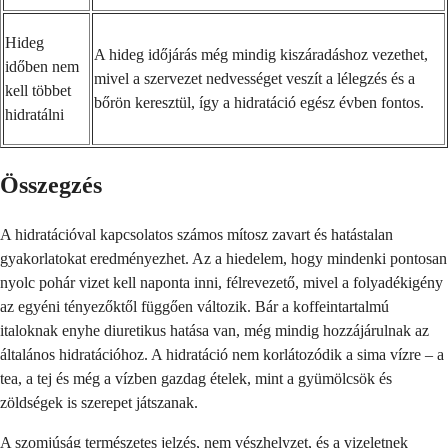
Hideg
A hideg időjárás még mindig kiszáradáshoz vezethet,
időben nem
mivel a szervezet nedvességet veszít a lélegzés és a
kell többet
bőrön keresztül, így a hidratáció egész évben fontos.
hidratálni
Összegzés
A hidratációval kapcsolatos számos mítosz zavart és hatástalan
gyakorlatokat eredményezhet. Az a hiedelem, hogy mindenki pontosan
nyolc pohár vizet kell naponta inni, félrevezető, mivel a folyadékigény
az egyéni tényezőktől függően változik. Bár a koffeintartalmú
italoknak enyhe diuretikus hatása van, még mindig hozzájárulnak az
általános hidratációhoz. A hidratáció nem korlátozódik a sima vízre – a
tea, a tej és még a vízben gazdag ételek, mint a gyümölcsök és
zöldségek is szerepet játszanak.
A szomjúság természetes jelzés, nem vészhelyzet, és a vizeletnek