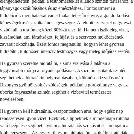
elengedhetetlen, például a testhőmérséklet állandó szinten tartásához, a
tápanyagok szállításához és az emésztéshez. Fontos ismerni a
hidratációt, mert hatással van a fizikai teljesítményre, a gondolkodási
képességekre és az általános egészségre. A felnőtt szervezet nagyrészt
vízből áll, a testtömeg közel 60%-át teszi ki. Ha nem iszik elég vizet,
kiszáradhat, ami fáradtságot, fejfájást és a szervezet működésének
zavarait okozhatja. Ezért fontos megtanulni, hogyan lehet gyorsan
hidratálni, különösen intenzív testmozgás vagy meleg időjárás esetén.
Ha gyorsan szeretne hidratálni, a sima víz ivása általában a
leggyorsabb módja a folyadékpótlásnak. Az izotóniás italok szintén
segíthetnek a hidratáció helyreállításában, különösen izzadás után.
Bizonyos gyümölcsök és zöldségek, például a görögdinnye vagy az
uborka fogyasztása szintén segíthet a vízbevitel természetes
növelésében.
Ha gyorsan kell hidratálnia, összpontosítson arra, hogy egész nap
rendszeresen igyon vizet. Ezeknek a tippeknek a mindennapi rutinba
való beépítése segíthet javítani a hidratációs szokásait és támogatni a
jobb egészséget. Az egyszerű, gyors hidratációra szolgáló stratégiák