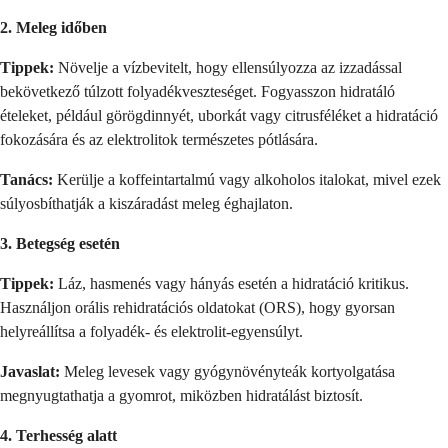
2. Meleg időben
Tippek:
Növelje a vízbevitelt, hogy ellensúlyozza az izzadással
bekövetkező túlzott folyadékveszteséget. Fogyasszon hidratáló
ételeket, például görögdinnyét, uborkát vagy citrusféléket a hidratáció
fokozására és az elektrolitok természetes pótlására.
Tanács:
Kerülje a koffeintartalmú vagy alkoholos italokat, mivel ezek
súlyosbíthatják a kiszáradást meleg éghajlaton.
3. Betegség esetén
Tippek:
Láz, hasmenés vagy hányás esetén a hidratáció kritikus.
Használjon orális rehidratációs oldatokat (ORS), hogy gyorsan
helyreállítsa a folyadék- és elektrolit-egyensúlyt.
Javaslat:
Meleg levesek vagy gyógynövényteák kortyolgatása
megnyugtathatja a gyomrot, miközben hidratálást biztosít.
4. Terhesség alatt