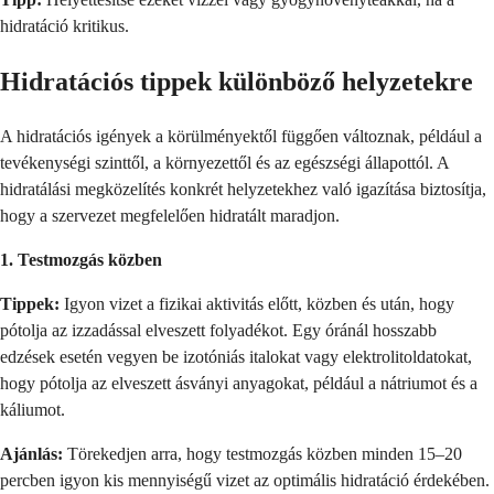
hidratáció kritikus.
Hidratációs tippek különböző helyzetekre
A hidratációs igények a körülményektől függően változnak, például a
tevékenységi szinttől, a környezettől és az egészségi állapottól. A
hidratálási megközelítés konkrét helyzetekhez való igazítása biztosítja,
hogy a szervezet megfelelően hidratált maradjon.
1. Testmozgás közben
Tippek:
Igyon vizet a fizikai aktivitás előtt, közben és után, hogy
pótolja az izzadással elveszett folyadékot. Egy óránál hosszabb
edzések esetén vegyen be izotóniás italokat vagy elektrolitoldatokat,
hogy pótolja az elveszett ásványi anyagokat, például a nátriumot és a
káliumot.
Ajánlás:
Törekedjen arra, hogy testmozgás közben minden 15–20
percben igyon kis mennyiségű vizet az optimális hidratáció érdekében.