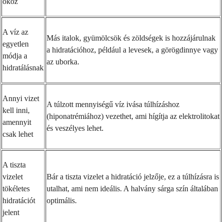
okoz
A víz az
Más italok, gyümölcsök és zöldségek is hozzájárulnak
egyetlen
a hidratációhoz, például a levesek, a görögdinnye vagy
módja a
az uborka.
hidratálásnak
Annyi vizet
A túlzott mennyiségű víz ivása túlhízáshoz
kell inni,
(hiponatrémiához) vezethet, ami hígítja az elektrolitokat
amennyit
és veszélyes lehet.
csak lehet
A tiszta
vizelet
Bár a tiszta vizelet a hidratáció jelzője, ez a túlhízásra is
tökéletes
utalhat, ami nem ideális. A halvány sárga szín általában
hidratációt
optimális.
jelent