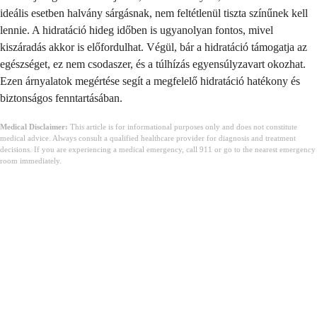
ideális esetben halvány sárgásnak, nem feltétlenül tiszta színűnek kell
lennie. A hidratáció hideg időben is ugyanolyan fontos, mivel
kiszáradás akkor is előfordulhat. Végül, bár a hidratáció támogatja az
egészséget, ez nem csodaszer, és a túlhízás egyensúlyzavart okozhat.
Ezen árnyalatok megértése segít a megfelelő hidratáció hatékony és
biztonságos fenntartásában.
Medical Disclaimer:
This article is for informational purposes only and does not constitute
medical advice. Always consult a qualified healthcare provider for diagnosis and treatment
decisions. If you are experiencing a medical emergency, call 911 or go to the nearest emergency
room immediately.