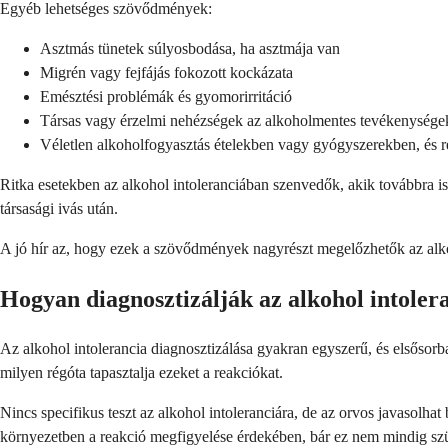
Egyéb lehetséges szövődmények:
Asztmás tünetek súlyosbodása, ha asztmája van
Migrén vagy fejfájás fokozott kockázata
Emésztési problémák és gyomorirritáció
Társas vagy érzelmi nehézségek az alkoholmentes tevékenységek
Véletlen alkoholfogyasztás ételekben vagy gyógyszerekben, és r
Ritka esetekben az alkohol intoleranciában szenvedők, akik továbbra is 
társasági ivás után.
A jó hír az, hogy ezek a szövődmények nagyrészt megelőzhetők az alkoh
Hogyan diagnosztizálják az alkohol intoler
Az alkohol intolerancia diagnosztizálása gyakran egyszerű, és elsősorban
milyen régóta tapasztalja ezeket a reakciókat.
Nincs specifikus teszt az alkohol intoleranciára, de az orvos javasolha
környezetben a reakció megfigyelése érdekében, bár ez nem mindig szü