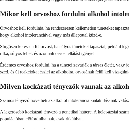
Mikor kell orvoshoz fordulni alkohol intole
Orvoshoz kell fordulnia, ha rendszeresen kellemetlen tüneteket tapaszt
hogy alkohol intoleranciával vagy más állapottal küzd-e.
Sürgősen keressen fel orvost, ha súlyos tüneteket tapasztal, például lég
ritka, súlyos lehet, és azonnali orvosi ellátást igényel.
Érdemes orvoshoz fordulni, ha a tünetei zavarják a társas életét, vagy 
szed, és új reakciókat észlel az alkoholra, orvosának felül kell vizsgál
Milyen kockázati tényezők vannak az alkoho
Számos tényező növelheti az alkohol intolerancia kialakulásának valósz
A legerősebb kockázati tényező a genetikai háttere. A kelet-ázsiai szá
populációban előfordulhatnak, csak ritkábban.