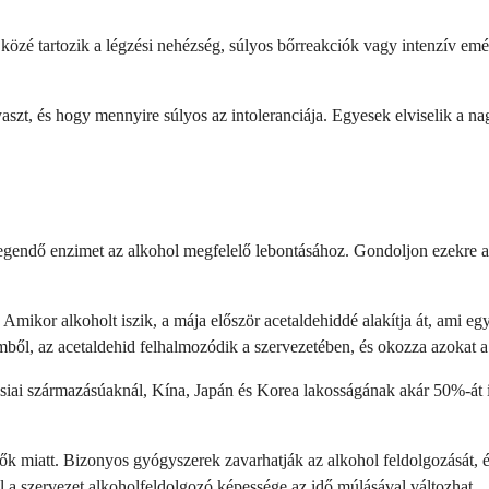
közé tartozik a légzési nehézség, súlyos bőrreakciók vagy intenzív emé
yaszt, és hogy mennyire súlyos az intoleranciája. Egyesek elviselik a
elegendő enzimet az alkohol megfelelő lebontásához. Gondoljon ezekre a
mikor alkoholt iszik, a mája először acetaldehiddé alakítja át, ami 
mből, az acetaldehid felhalmozódik a szervezetében, és okozza azokat a
siai származásúaknál, Kína, Japán és Korea lakosságának akár 50%-át i
ezők miatt. Bizonyos gyógyszerek zavarhatják az alkohol feldolgozását
el a szervezet alkoholfeldolgozó képessége az idő múlásával változhat.