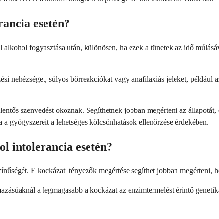
rancia esetén?
al alkohol fogyasztása után, különösen, ha ezek a tünetek az idő múlás
zési nehézséget, súlyos bőrreakciókat vagy anafilaxiás jeleket, például a
jelentős szenvedést okoznak. Segíthetnek jobban megérteni az állapotát,
nia a gyógyszereit a lehetséges kölcsönhatások ellenőrzése érdekében.
l intolerancia esetén?
ínűségét. E kockázati tényezők megértése segíthet jobban megérteni, ho
rmazásúaknál a legmagasabb a kockázat az enzimtermelést érintő genetik