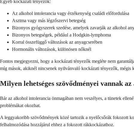
Egyéb kockázati tényezők:
Az alkohol intolerancia vagy érzékenység családi előfordulása
Asztma vagy más légzőszervi betegség
Bizonyos gyógyszerek szedése, amelyek zavarják az alkohol any
Bizonyos betegségek, például a Hodgkin-lymphoma
Korral összefüggő változások az anyagcserében
Hormonális változások, különösen nőknél
Fontos megjegyezni, hogy a kockázati tényezők megléte nem garantálja 
míg mások, akiknél nincsenek nyilvánvaló kockázati tényezők, mégis ki
Milyen lehetséges szövődményei vannak az 
Bár az alkohol intolerancia önmagában nem veszélyes, a tünetek ellenér
problémákat okozhat.
A leggyakoribb szövődmények közé tartozik a nyelőcsőrák fokozott kock
felhalmozódása hozzájárul ehhez a fokozott rákkockázathoz.