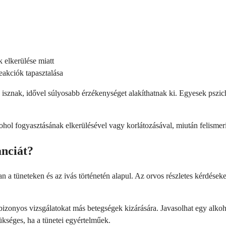
 elkerülése miatt
eakciók tapasztalása
isznak, idővel súlyosabb érzékenységet alakíthatnak ki. Egyesek pszichol
ol fogyasztásának elkerülésével vagy korlátozásával, miután felismeri 
anciát?
 a tüneteken és az ivás történetén alapul. Az orvos részletes kérdéseket
t bizonyos vizsgálatokat más betegségek kizárására. Javasolhat egy alkoh
kséges, ha a tünetei egyértelműek.