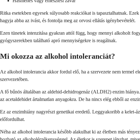
Hasmenés vagy emésztési zavar
Ritka esetekben egyesek súlyosabb reakciókat is tapasztalhatnak. Ezek 
hagyja abba az ivást, és fontolja meg az orvosi ellátás igénybevételét.
Ezen tünetek intenzitása gyakran attól függ, hogy mennyi alkoholt fog
gyógyszerekben található apró mennyiségekre is reagálnak.
Mi okozza az alkohol intoleranciát?
Az alkohol intolerancia akkor fordul elő, ha a szervezete nem termel 
szervezetében.
A fő bűnös általában az aldehid-dehidrogenáz (ALDH2) enzim hiánya. A
az acetaldehidet ártalmatlan anyagokra. De ha nincs elég ebből az enzi
Ez az enzimhiány nagyrészt genetikai eredetű. Leggyakoribb a kelet-áz
előfordulhat.
Néha az alkohol intolerancia később alakulhat ki az életben más tény
hozható az alkoholérzékenységgel. Az életkor is szerepet játszhat, miv