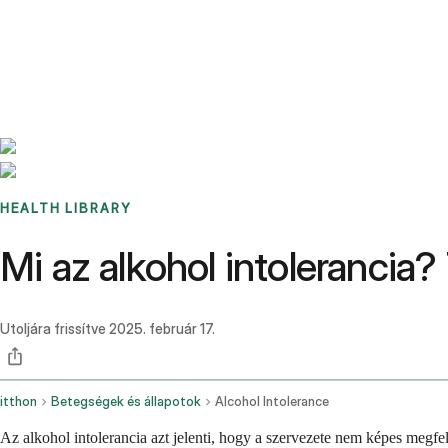
Benchmarks
Stories
FAQ
Sign up / Log in
HEALTH LIBRARY
Mi az alkohol intolerancia?
Utoljára frissítve
2025. február 17.
itthon
Betegségek és állapotok
Alcohol Intolerance
Az alkohol intolerancia azt jelenti, hogy a szervezete nem képes megfe