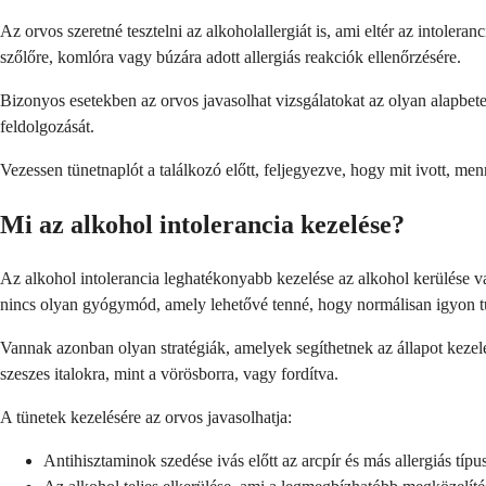
Az orvos szeretné tesztelni az alkoholallergiát is, ami eltér az intoler
szőlőre, komlóra vagy búzára adott allergiás reakciók ellenőrzésére.
Bizonyos esetekben az orvos javasolhat vizsgálatokat az olyan alapbete
feldolgozását.
Vezessen tünetnaplót a találkozó előtt, feljegyezve, hogy mit ivott, men
Mi az alkohol intolerancia kezelése?
Az alkohol intolerancia leghatékonyabb kezelése az alkohol kerülése v
nincs olyan gyógymód, amely lehetővé tenné, hogy normálisan igyon t
Vannak azonban olyan stratégiák, amelyek segíthetnek az állapot kezel
szeszes italokra, mint a vörösborra, vagy fordítva.
A tünetek kezelésére az orvos javasolhatja:
Antihisztaminok szedése ivás előtt az arcpír és más allergiás típ