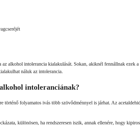
agcseréjét
az alkohol intolerancia kialakulását. Sokan, akiknél fennállnak ezek a
alakulhat náluk az intolerancia.
alkohol intoleranciának?
e történő folyamatos ivás több szövődménnyel is járhat. Az acetaldehid 
ázata, különösen, ha rendszeresen iszik, annak ellenére, hogy kipiros