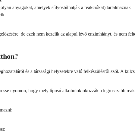
s
(olyan anyagokat, amelyek súlyosbíthatják a reakciókat) tartalmaznak
zik
őzésére, de ezek nem kezelik az alapul lévő enzimhiányt, és nem felté
tthon?
hozataláról és a társasági helyzetekre való felkészülésről szól. A kulc
Kövesse nyomon, hogy mely típusú alkoholok okozzák a legrosszabb reak
lmazni:
esz