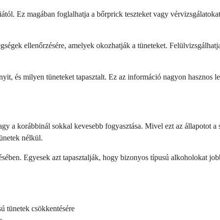
anciától. Ez magában foglalhatja a bőrprick teszteket vagy vérvizsgálato
gségek ellenőrzésére, amelyek okozhatják a tüneteket. Felülvizsgálhatja
nyit, és milyen tüneteket tapasztalt. Ez az információ nagyon hasznos le
agy a korábbinál sokkal kevesebb fogyasztása. Mivel ezt az állapotot a
ünetek nélkül.
ésében. Egyesek azt tapasztalják, hogy bizonyos típusú alkoholokat job
usú tünetek csökkentésére