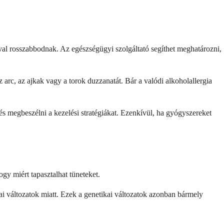
ával rosszabbodnak. Az egészségügyi szolgáltató segíthet meghatározni,
z arc, az ajkak vagy a torok duzzanatát. Bár a valódi alkoholallergia
 és megbeszélni a kezelési stratégiákat. Ezenkívül, ha gyógyszereket
gy miért tapasztalhat tüneteket.
ai változatok miatt. Ezek a genetikai változatok azonban bármely