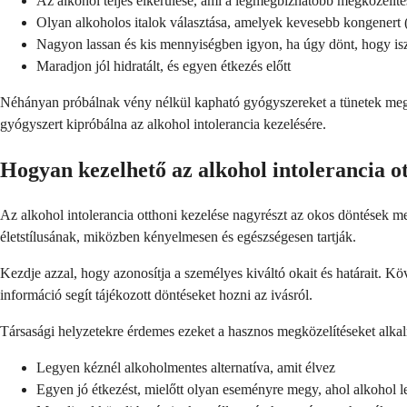
Az alkohol teljes elkerülése, ami a legmegbízhatóbb megközelíté
Olyan alkoholos italok választása, amelyek kevesebb kongenert 
Nagyon lassan és kis mennyiségben igyon, ha úgy dönt, hogy is
Maradjon jól hidratált, és egyen étkezés előtt
Néhányan próbálnak vény nélkül kapható gyógyszereket a tünetek megel
gyógyszert kipróbálna az alkohol intolerancia kezelésére.
Hogyan kezelhető az alkohol intolerancia o
Az alkohol intolerancia otthoni kezelése nagyrészt az okos döntések meg
életstílusának, miközben kényelmesen és egészségesen tartják.
Kezdje azzal, hogy azonosítja a személyes kiváltó okait és határait. 
információ segít tájékozott döntéseket hozni az ivásról.
Társasági helyzetekre érdemes ezeket a hasznos megközelítéseket alka
Legyen kéznél alkoholmentes alternatíva, amit élvez
Egyen jó étkezést, mielőtt olyan eseményre megy, ahol alkohol l