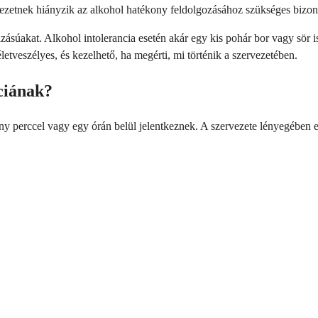
rvezetnek hiányzik az alkohol hatékony feldolgozásához szükséges bizo
mazásúakat. Alkohol intolerancia esetén akár egy kis pohár bor vagy sör 
életveszélyes, és kezelhető, ha megérti, mi történik a szervezetében.
ciának?
ány perccel vagy egy órán belül jelentkeznek. A szervezete lényegében 