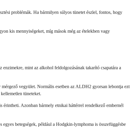
sztési problémák. Ha bármilyen súlyos tünetet észlel, fontos, hogy
 nagyon kis mennyiségeket, míg mások még az ételekben vagy
z enzimekre, mint az alkohol feldolgozásának takarító csapatára a
egy mérgező vegyület. Normális esetben az ALDH2 gyorsan lebontja ezt
 kellemetlen tüneteket.
s érintheti. Azonban bármely etnikai háttérrel rendelkező embernél
, és egyes betegségek, például a Hodgkin-lymphoma is összefüggésbe