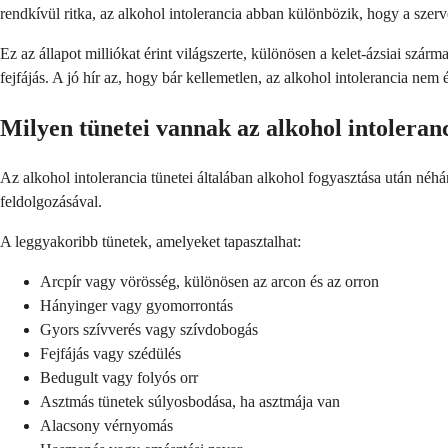
rendkívül ritka, az alkohol intolerancia abban különbözik, hogy a sze
Ez az állapot milliókat érint világszerte, különösen a kelet-ázsiai szár
fejfájás. A jó hír az, hogy bár kellemetlen, az alkohol intolerancia nem 
Milyen tünetei vannak az alkohol intoleran
Az alkohol intolerancia tünetei általában alkohol fogyasztása után néh
feldolgozásával.
A leggyakoribb tünetek, amelyeket tapasztalhat:
Arcpír vagy vörösség, különösen az arcon és az orron
Hányinger vagy gyomorrontás
Gyors szívverés vagy szívdobogás
Fejfájás vagy szédülés
Bedugult vagy folyós orr
Asztmás tünetek súlyosbodása, ha asztmája van
Alacsony vérnyomás