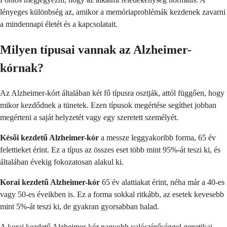
lényeges különbség az, amikor a memóriaproblémák kezdenek zavarni
a mindennapi életét és a kapcsolatait.
Milyen típusai vannak az Alzheimer-
kórnak?
Az Alzheimer-kórt általában két fő típusra osztják, attól függően, hogy
mikor kezdődnek a tünetek. Ezen típusok megértése segíthet jobban
megérteni a saját helyzetét vagy egy szeretett személyét.
Késői kezdetű Alzheimer-kór
a messze leggyakoribb forma, 65 év
felettieket érint. Ez a típus az összes eset több mint 95%-át teszi ki, és
általában évekig fokozatosan alakul ki.
Korai kezdetű Alzheimer-kór
65 év alattiakat érint, néha már a 40-es
vagy 50-es éveikben is. Ez a forma sokkal ritkább, az esetek kevesebb
mint 5%-át teszi ki, de gyakran gyorsabban halad.
A korai kezdetű Alzheimer-kór nagyobb valószínűséggel genetikai