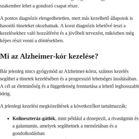
szakember lehet a gondozó csapat része.
A pontos diagnózis elengedhetetlen, mert más kezelhető állapotok is
hasonló tüneteket okozhatnak. A korai diagnózis lehetővé teszi a
kezelésekhez való hozzáférést és a jövőbeli tervezést, miközben még
képes részt venni a döntésekben.
Mi az Alzheimer-kór kezelése?
Bár jelenleg nincs gyógymód az Alzheimer-kórra, számos kezelés
segíthet a tünetek kezelésében és a progresszió lehetséges lassításában.
A cél az életminőség és a függetlenség fenntartása a lehető leghosszabb
ideig.
A jelenlegi kezelési megközelítések a következőket tartalmazzák:
Kolineszteráz-gátlók
, mint például a donepezil, a rivastigmin és
a galantamin, amelyek segíthetnek a memóriában és a
gondolkodásban