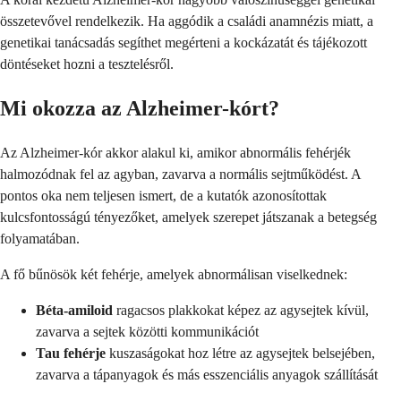
összetevővel rendelkezik. Ha aggódik a családi anamnézis miatt, a
genetikai tanácsadás segíthet megérteni a kockázatát és tájékozott
döntéseket hozni a tesztelésről.
Mi okozza az Alzheimer-kórt?
Az Alzheimer-kór akkor alakul ki, amikor abnormális fehérjék
halmozódnak fel az agyban, zavarva a normális sejtműködést. A
pontos oka nem teljesen ismert, de a kutatók azonosítottak
kulcsfontosságú tényezőket, amelyek szerepet játszanak a betegség
folyamatában.
A fő bűnösök két fehérje, amelyek abnormálisan viselkednek:
Béta-amiloid
ragacsos plakkokat képez az agysejtek kívül,
zavarva a sejtek közötti kommunikációt
Tau fehérje
kuszaságokat hoz létre az agysejtek belsejében,
zavarva a tápanyagok és más esszenciális anyagok szállítását