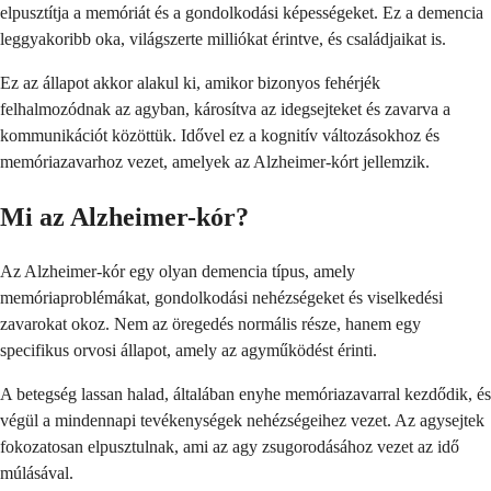
elpusztítja a memóriát és a gondolkodási képességeket. Ez a demencia
leggyakoribb oka, világszerte milliókat érintve, és családjaikat is.
Ez az állapot akkor alakul ki, amikor bizonyos fehérjék
felhalmozódnak az agyban, károsítva az idegsejteket és zavarva a
kommunikációt közöttük. Idővel ez a kognitív változásokhoz és
memóriazavarhoz vezet, amelyek az Alzheimer-kórt jellemzik.
Mi az Alzheimer-kór?
Az Alzheimer-kór egy olyan demencia típus, amely
memóriaproblémákat, gondolkodási nehézségeket és viselkedési
zavarokat okoz. Nem az öregedés normális része, hanem egy
specifikus orvosi állapot, amely az agyműködést érinti.
A betegség lassan halad, általában enyhe memóriazavarral kezdődik, és
végül a mindennapi tevékenységek nehézségeihez vezet. Az agysejtek
fokozatosan elpusztulnak, ami az agy zsugorodásához vezet az idő
múlásával.