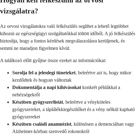
Hogyan kell felkészülni az orvosi
vizsgálatra?
Az orvosi vizsgálatokra való felkészülés segíthet a lehető legtöbbet
kihozni az egészségügyi szolgáltatókkal töltött időből. A jó felkészülés
biztosítja, hogy a fontos kérdések megválaszolásra kerüljenek, és
semmi ne maradjon figyelmen kívül.
A találkozó előtt gyűjtse össze ezeket az információkat:
Sorolja fel a jelenlegi tüneteket
, beleértve azt is, hogy mikor
kezdődtek és hogyan változtak
Dokumentálja a napi kihívásokat
konkrét példákkal a
nehézségekről
Készítsen gyógyszerlistát
, beleértve a vényköteles
gyógyszereket, a táplálékkiegészítőket és a vény nélkül kapható
gyógyszereket
Készítsen családi anamnézist
, különösen a demenciában vagy
Alzheimer-kórban szenvedő rokonokról