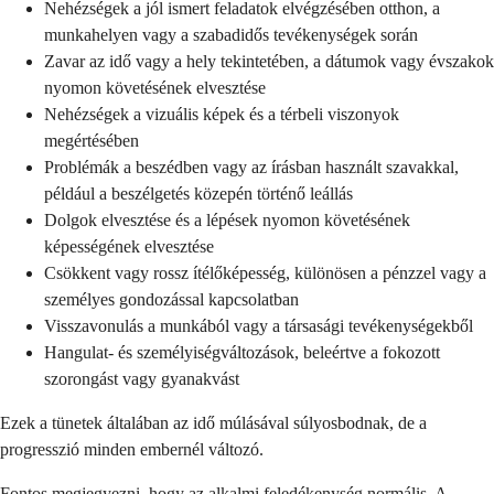
Nehézségek a jól ismert feladatok elvégzésében otthon, a
munkahelyen vagy a szabadidős tevékenységek során
Zavar az idő vagy a hely tekintetében, a dátumok vagy évszakok
nyomon követésének elvesztése
Nehézségek a vizuális képek és a térbeli viszonyok
megértésében
Problémák a beszédben vagy az írásban használt szavakkal,
például a beszélgetés közepén történő leállás
Dolgok elvesztése és a lépések nyomon követésének
képességének elvesztése
Csökkent vagy rossz ítélőképesség, különösen a pénzzel vagy a
személyes gondozással kapcsolatban
Visszavonulás a munkából vagy a társasági tevékenységekből
Hangulat- és személyiségváltozások, beleértve a fokozott
szorongást vagy gyanakvást
Ezek a tünetek általában az idő múlásával súlyosbodnak, de a
progresszió minden embernél változó.
Fontos megjegyezni, hogy az alkalmi feledékenység normális. A