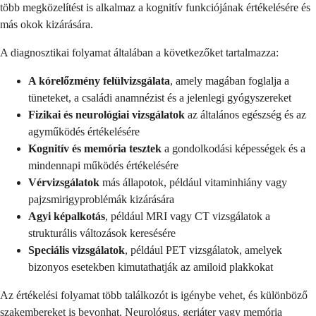
több megközelítést is alkalmaz a kognitív funkciójának értékelésére és
más okok kizárására.
A diagnosztikai folyamat általában a következőket tartalmazza:
A kórelőzmény felülvizsgálata
, amely magában foglalja a
tüneteket, a családi anamnézist és a jelenlegi gyógyszereket
Fizikai és neurológiai vizsgálatok
az általános egészség és az
agyműködés értékelésére
Kognitív és memória tesztek
a gondolkodási képességek és a
mindennapi működés értékelésére
Vérvizsgálatok
más állapotok, például vitaminhiány vagy
pajzsmirigyproblémák kizárására
Agyi képalkotás
, például MRI vagy CT vizsgálatok a
strukturális változások keresésére
Speciális vizsgálatok
, például PET vizsgálatok, amelyek
bizonyos esetekben kimutathatják az amiloid plakkokat
Az értékelési folyamat több találkozót is igénybe vehet, és különböző
szakembereket is bevonhat. Neurológus, geriáter vagy memória