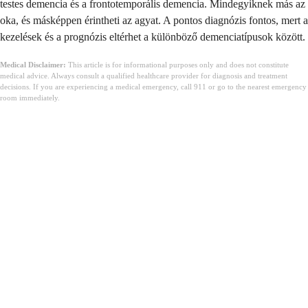
testes demencia és a frontotemporális demencia. Mindegyiknek más az
oka, és másképpen érintheti az agyat. A pontos diagnózis fontos, mert a
kezelések és a prognózis eltérhet a különböző demenciatípusok között.
Medical Disclaimer:
This article is for informational purposes only and does not constitute
medical advice. Always consult a qualified healthcare provider for diagnosis and treatment
decisions. If you are experiencing a medical emergency, call 911 or go to the nearest emergency
room immediately.