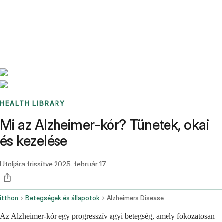
Benchmarks
Stories
FAQ
Sign up / Log in
HEALTH LIBRARY
Mi az Alzheimer-kór? Tünetek, okai
és kezelése
Utoljára frissítve
2025. február 17.
itthon
Betegségek és állapotok
Alzheimers Disease
Az Alzheimer-kór egy progresszív agyi betegség, amely fokozatosan