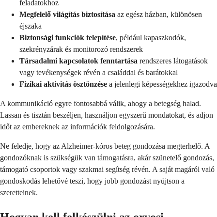
feladatokhoz
Megfelelő világítás biztosítása
az egész házban, különösen
éjszaka
Biztonsági funkciók telepítése
, például kapaszkodók,
szekrényzárak és monitorozó rendszerek
Társadalmi kapcsolatok fenntartása
rendszeres látogatások
vagy tevékenységek révén a családdal és barátokkal
Fizikai aktivitás ösztönzése
a jelenlegi képességekhez igazodva
A kommunikáció egyre fontosabbá válik, ahogy a betegség halad.
Lassan és tisztán beszéljen, használjon egyszerű mondatokat, és adjon
időt az embereknek az információk feldolgozására.
Ne feledje, hogy az Alzheimer-kóros beteg gondozása megterhelő. A
gondozóknak is szükségük van támogatásra, akár szünetelő gondozás,
támogató csoportok vagy szakmai segítség révén. A saját magáról való
gondoskodás lehetővé teszi, hogy jobb gondozást nyújtson a
szeretteinek.