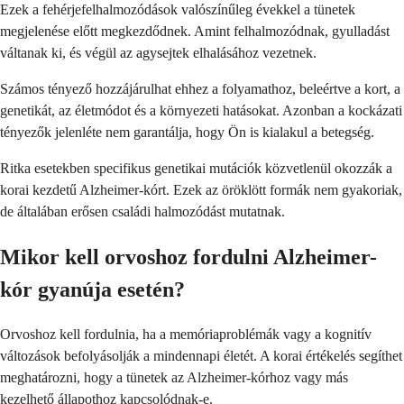
Ezek a fehérjefelhalmozódások valószínűleg évekkel a tünetek
megjelenése előtt megkezdődnek. Amint felhalmozódnak, gyulladást
váltanak ki, és végül az agysejtek elhalásához vezetnek.
Számos tényező hozzájárulhat ehhez a folyamathoz, beleértve a kort, a
genetikát, az életmódot és a környezeti hatásokat. Azonban a kockázati
tényezők jelenléte nem garantálja, hogy Ön is kialakul a betegség.
Ritka esetekben specifikus genetikai mutációk közvetlenül okozzák a
korai kezdetű Alzheimer-kórt. Ezek az öröklött formák nem gyakoriak,
de általában erősen családi halmozódást mutatnak.
Mikor kell orvoshoz fordulni Alzheimer-
kór gyanúja esetén?
Orvoshoz kell fordulnia, ha a memóriaproblémák vagy a kognitív
változások befolyásolják a mindennapi életét. A korai értékelés segíthet
meghatározni, hogy a tünetek az Alzheimer-kórhoz vagy más
kezelhető állapothoz kapcsolódnak-e.