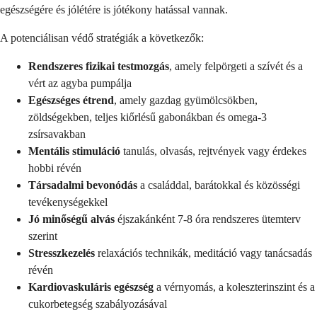
egészségére és jólétére is jótékony hatással vannak.
A potenciálisan védő stratégiák a következők:
Rendszeres fizikai testmozgás
, amely felpörgeti a szívét és a
vért az agyba pumpálja
Egészséges étrend
, amely gazdag gyümölcsökben,
zöldségekben, teljes kiőrlésű gabonákban és omega-3
zsírsavakban
Mentális stimuláció
tanulás, olvasás, rejtvények vagy érdekes
hobbi révén
Társadalmi bevonódás
a családdal, barátokkal és közösségi
tevékenységekkel
Jó minőségű alvás
éjszakánként 7-8 óra rendszeres ütemterv
szerint
Stresszkezelés
relaxációs technikák, meditáció vagy tanácsadás
révén
Kardiovaskuláris egészség
a vérnyomás, a koleszterinszint és a
cukorbetegség szabályozásával