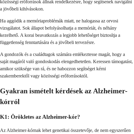
közösségi erőforrások állnak rendelkezésre, hogy segítsenek navigálni
a jövőbeli kihívásokon.
Ha aggódik a memóriaproblémák miatt, ne halogassa az orvosi
vizsgálatot. Sok állapot befolyásolhatja a memóriát, és néhány
kezelhető. A korai beavatkozás a legjobb lehetőséget biztosítja a
függetlenség fenntartására és a jövőbeli tervezésre.
A gondozók és a családtagok számára emlékeztesse magát, hogy a
saját magáról való gondoskodás elengedhetetlen. Keressen támogatást,
amikor szüksége van rá, és ne habozzon segítséget kérni
szakemberektől vagy közösségi erőforrásoktól.
Gyakran ismételt kérdések az Alzheimer-
kórról
K1: Örökletes az Alzheimer-kór?
Az Alzheimer-kórnak lehet genetikai összetevője, de nem egyszerűen