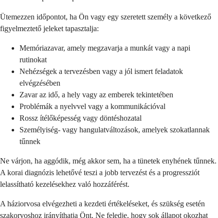
Ütemezzen időpontot, ha Ön vagy egy szeretett személy a következő
figyelmeztető jeleket tapasztalja:
Memóriazavar, amely megzavarja a munkát vagy a napi
rutinokat
Nehézségek a tervezésben vagy a jól ismert feladatok
elvégzésében
Zavar az idő, a hely vagy az emberek tekintetében
Problémák a nyelvvel vagy a kommunikációval
Rossz ítélőképesség vagy döntéshozatal
Személyiség- vagy hangulatváltozások, amelyek szokatlannak
tűnnek
Ne várjon, ha aggódik, még akkor sem, ha a tünetek enyhének tűnnek.
A korai diagnózis lehetővé teszi a jobb tervezést és a progressziót
lelassítható kezelésekhez való hozzáférést.
A háziorvosa elvégezheti a kezdeti értékeléseket, és szükség esetén
szakorvoshoz irányíthatja Önt. Ne feledje, hogy sok állapot okozhat