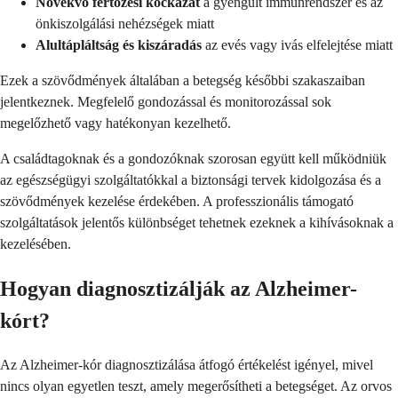
Növekvő fertőzési kockázat
a gyengült immunrendszer és az
önkiszolgálási nehézségek miatt
Alultápláltság és kiszáradás
az evés vagy ivás elfelejtése miatt
Ezek a szövődmények általában a betegség későbbi szakaszaiban
jelentkeznek. Megfelelő gondozással és monitorozással sok
megelőzhető vagy hatékonyan kezelhető.
A családtagoknak és a gondozóknak szorosan együtt kell működniük
az egészségügyi szolgáltatókkal a biztonsági tervek kidolgozása és a
szövődmények kezelése érdekében. A professzionális támogató
szolgáltatások jelentős különbséget tehetnek ezeknek a kihívásoknak a
kezelésében.
Hogyan diagnosztizálják az Alzheimer-
kórt?
Az Alzheimer-kór diagnosztizálása átfogó értékelést igényel, mivel
nincs olyan egyetlen teszt, amely megerősítheti a betegséget. Az orvos