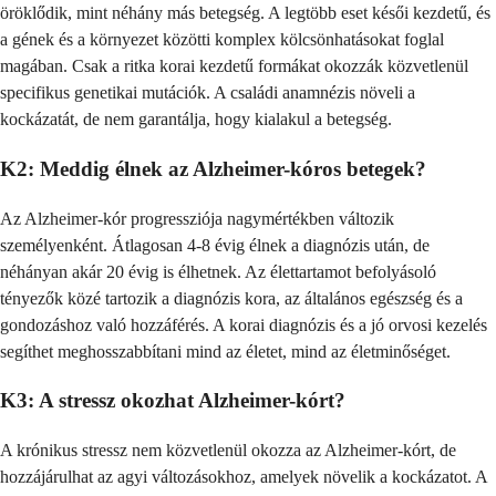
öröklődik, mint néhány más betegség. A legtöbb eset késői kezdetű, és
a gének és a környezet közötti komplex kölcsönhatásokat foglal
magában. Csak a ritka korai kezdetű formákat okozzák közvetlenül
specifikus genetikai mutációk. A családi anamnézis növeli a
kockázatát, de nem garantálja, hogy kialakul a betegség.
K2: Meddig élnek az Alzheimer-kóros betegek?
Az Alzheimer-kór progressziója nagymértékben változik
személyenként. Átlagosan 4-8 évig élnek a diagnózis után, de
néhányan akár 20 évig is élhetnek. Az élettartamot befolyásoló
tényezők közé tartozik a diagnózis kora, az általános egészség és a
gondozáshoz való hozzáférés. A korai diagnózis és a jó orvosi kezelés
segíthet meghosszabbítani mind az életet, mind az életminőséget.
K3: A stressz okozhat Alzheimer-kórt?
A krónikus stressz nem közvetlenül okozza az Alzheimer-kórt, de
hozzájárulhat az agyi változásokhoz, amelyek növelik a kockázatot. A