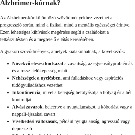
Alzheimer-kórnak?
Az Alzheimer-kór különböző szövődményekhez vezethet a
progresszió során, mind a fizikai, mind a mentális egészséget érintve.
Ezen lehetséges kihívások megértése segíti a családokat a
felkészülésben és a megfelelő ellátás keresésében.
A gyakori szövődmények, amelyek kialakulhatnak, a következők:
Növekvő elesési kockázat
a zavartság, az egyensúlyproblémák
és a rossz ítélőképesség miatt
Nehézségek a nyelésben
, ami fulladáshoz vagy aspirációs
tüdőgyulladáshoz vezethet
Inkontinencia
, mivel a betegség befolyásolja a hólyag és a bél
kontrollját
Alvási zavarok
, beleértve a nyugtalanságot, a kóborlást vagy a
nappali-éjszakai zavart
Viselkedési változások
, például nyugtalanság, agresszió vagy
depresszió