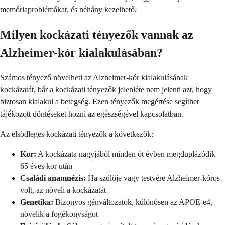
memóriaproblémákat, és néhány kezelhető.
Milyen kockázati tényezők vannak az
Alzheimer-kór kialakulásában?
Számos tényező növelheti az Alzheimer-kór kialakulásának
kockázatát, bár a kockázati tényezők jelenléte nem jelenti azt, hogy
biztosan kialakul a betegség. Ezen tényezők megértése segíthet
tájékozott döntéseket hozni az egészségével kapcsolatban.
Az elsődleges kockázati tényezők a következők:
Kor:
A kockázata nagyjából minden öt évben megduplázódik
65 éves kor után
Családi anamnézis:
Ha szülője vagy testvére Alzheimer-kóros
volt, az növeli a kockázatát
Genetika:
Bizonyos génváltozatok, különösen az APOE-e4,
növelik a fogékonyságot