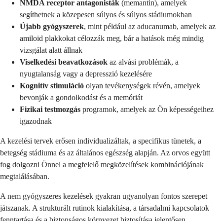
NMDA receptor antagonisták
(memantin), amelyek
segíthetnek a közepesen súlyos és súlyos stádiumokban
Újabb gyógyszerek
, mint például az aducanumab, amelyek az
amiloid plakkokat célozzák meg, bár a hatások még mindig
vizsgálat alatt állnak
Viselkedési beavatkozások
az alvási problémák, a
nyugtalanság vagy a depresszió kezelésére
Kognitív stimuláció
olyan tevékenységek révén, amelyek
bevonják a gondolkodást és a memóriát
Fizikai testmozgás
programok, amelyek az Ön képességeihez
igazodnak
A kezelési tervek erősen individualizáltak, a specifikus tünetek, a
betegség stádiuma és az általános egészség alapján. Az orvos együtt
fog dolgozni Önnel a megfelelő megközelítések kombinációjának
megtalálásában.
A nem gyógyszeres kezelések gyakran ugyanolyan fontos szerepet
játszanak. A strukturált rutinok kialakítása, a társadalmi kapcsolatok
fenntartása és a biztonságos környezet biztosítása jelentősen