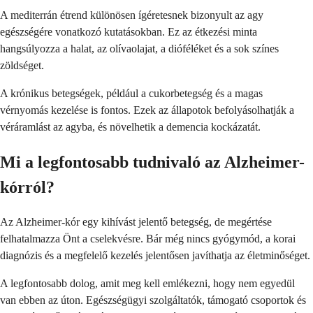
A mediterrán étrend különösen ígéretesnek bizonyult az agy
egészségére vonatkozó kutatásokban. Ez az étkezési minta
hangsúlyozza a halat, az olívaolajat, a dióféléket és a sok színes
zöldséget.
A krónikus betegségek, például a cukorbetegség és a magas
vérnyomás kezelése is fontos. Ezek az állapotok befolyásolhatják a
véráramlást az agyba, és növelhetik a demencia kockázatát.
Mi a legfontosabb tudnivaló az Alzheimer-
kórról?
Az Alzheimer-kór egy kihívást jelentő betegség, de megértése
felhatalmazza Önt a cselekvésre. Bár még nincs gyógymód, a korai
diagnózis és a megfelelő kezelés jelentősen javíthatja az életminőséget.
A legfontosabb dolog, amit meg kell emlékezni, hogy nem egyedül
van ebben az úton. Egészségügyi szolgáltatók, támogató csoportok és