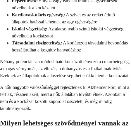
Fejsérülések:
Súlyos vagy ismételt traumás agysérülések
növelhetik a kockázatot
Kardiovaskuláris egészség:
A szívet és az ereket érintő
állapotok hatással lehetnek az agy egészségére
Iskolai végzettség:
Az alacsonyabb szintű iskolai végzettség
növelheti a kockázatot
Társadalmi elszigeteltség:
A korlátozott társadalmi bevonódás
hozzájárulhat a kognitív hanyatláshoz
Néhány potenciálisan módosítható kockázati tényező a cukorbetegség,
a magas vérnyomás, az elhízás, a dohányzás és a fizikai inaktivitás.
Ezeknek az állapotoknak a kezelése segíthet csökkenteni a kockázatát.
A nők nagyobb valószínűséggel fejlesztenek ki Alzheimer-kórt, mint a
férfiak, részben azért, mert a nők általában tovább élnek. Azonban a
nem és a kockázat közötti kapcsolat összetett, és még mindig
tanulmányozzák.
Milyen lehetséges szövődményei vannak az