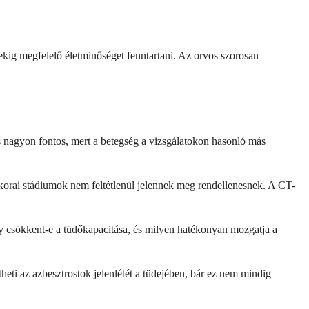
vekig megfelelő életminőséget fenntartani. Az orvos szorosan
s nagyon fontos, mert a betegség a vizsgálatokon hasonló más
a korai stádiumok nem feltétlenül jelennek meg rendellenesnek. A CT-
y csökkent-e a tüdőkapacitása, és milyen hatékonyan mozgatja a
heti az azbesztrostok jelenlétét a tüdejében, bár ez nem mindig