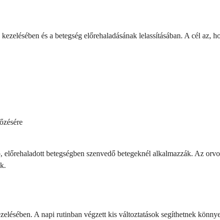
kezelésében és a betegség előrehaladásának lelassításában. A cél az, h
lőzésére
alabb, előrehaladott betegségben szenvedő betegeknél alkalmazzák. Az o
k.
ezelésében. A napi rutinban végzett kis változtatások segíthetnek könn