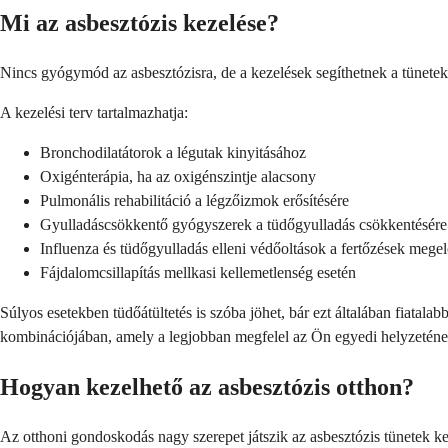
Mi az asbesztózis kezelése?
Nincs gyógymód az asbesztózisra, de a kezelések segíthetnek a tünetek 
A kezelési terv tartalmazhatja:
Bronchodilatátorok a légutak kinyitásához
Oxigénterápia, ha az oxigénszintje alacsony
Pulmonális rehabilitáció a légzőizmok erősítésére
Gyulladáscsökkentő gyógyszerek a tüdőgyulladás csökkentésére
Influenza és tüdőgyulladás elleni védőoltások a fertőzések mege
Fájdalomcsillapítás mellkasi kellemetlenség esetén
Súlyos esetekben tüdőátültetés is szóba jöhet, bár ezt általában fiat
kombinációjában, amely a legjobban megfelel az Ön egyedi helyzeténe
Hogyan kezelhető az asbesztózis otthon?
Az otthoni gondoskodás nagy szerepet játszik az asbesztózis tünetek k