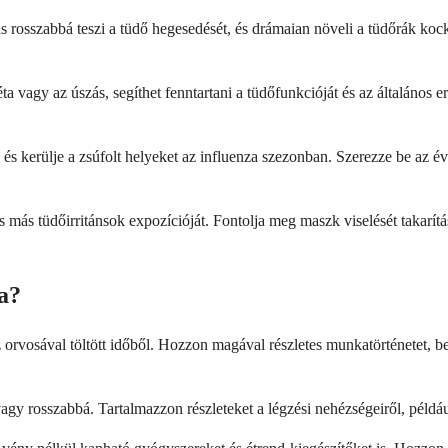
s rosszabbá teszi a tüdő hegesedését, és drámaian növeli a tüdőrák koc
ta vagy az úszás, segíthet fenntartani a tüdőfunkcióját és az általános 
 és kerülje a zsúfolt helyeket az influenza szezonban. Szerezze be az év
és más tüdőirritánsok expozícióját. Fontolja meg maszk viselését takar
ra?
z orvosával töltött időből. Hozzon magával részletes munkatörténetet, b
á vagy rosszabbá. Tartalmazzon részleteket a légzési nehézségeiről, pé