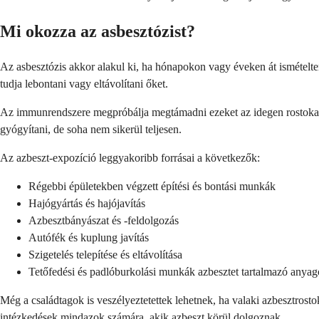
Mi okozza az asbesztózist?
Az asbesztózis akkor alakul ki, ha hónapokon vagy éveken át ismételten
tudja lebontani vagy eltávolítani őket.
Az immunrendszere megpróbálja megtámadni ezeket az idegen rostokat, 
gyógyítani, de soha nem sikerül teljesen.
Az azbeszt-expozíció leggyakoribb forrásai a következők:
Régebbi épületekben végzett építési és bontási munkák
Hajógyártás és hajójavítás
Azbesztbányászat és -feldolgozás
Autófék és kuplung javítás
Szigetelés telepítése és eltávolítása
Tetőfedési és padlóburkolási munkák azbesztet tartalmazó anya
Még a családtagok is veszélyeztetettek lehetnek, ha valaki azbesztrost
intézkedések mindazok számára, akik azbeszt körül dolgoznak.