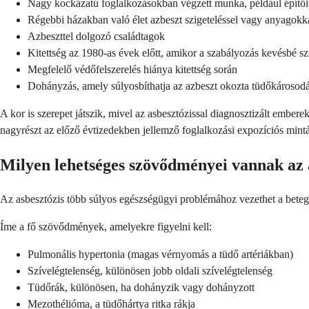
Nagy kockázatú foglalkozásokban végzett munka, például építő
Régebbi házakban való élet azbeszt szigeteléssel vagy anyagokk
Azbeszttel dolgozó családtagok
Kitettség az 1980-as évek előtt, amikor a szabályozás kevésbé sz
Megfelelő védőfelszerelés hiánya kitettség során
Dohányzás, amely súlyosbíthatja az azbeszt okozta tüdőkárosodá
A kor is szerepet játszik, mivel az asbesztózissal diagnosztizált emberek 
nagyrészt az előző évtizedekben jellemző foglalkozási expozíciós mintá
Milyen lehetséges szövődményei vannak az 
Az asbesztózis több súlyos egészségügyi problémához vezethet a betegség
Íme a fő szövődmények, amelyekre figyelni kell:
Pulmonális hypertonia (magas vérnyomás a tüdő artériákban)
Szívelégtelenség, különösen jobb oldali szívelégtelenség
Tüdőrák, különösen, ha dohányzik vagy dohányzott
Mezothélióma, a tüdőhártya ritka rákja