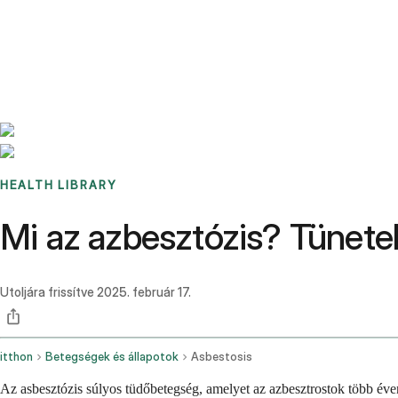
Benchmarks
Stories
FAQ
Sign up / Log in
HEALTH LIBRARY
Mi az azbesztózis? Tünetek
Utoljára frissítve
2025. február 17.
itthon
Betegségek és állapotok
Asbestosis
Az asbesztózis súlyos tüdőbetegség, amelyet az azbesztrostok több éven