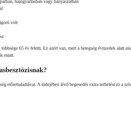
iparban, hajógyártásban vagy bányászatban
al
igorú volt
st
többsége 65 év feletti. Ez azért van, mert a betegség évtizedek alatt alak
k miatt.
asbesztózisnak?
 előrehaladtával. A tüdejében lévő hegesedés extra terhelést ró a szívér