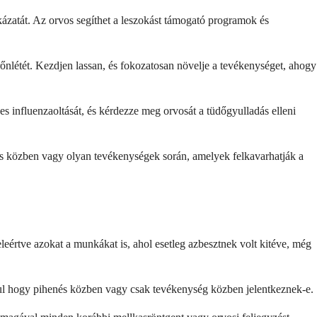
kázatát. Az orvos segíthet a leszokást támogató programok és
erőnlétét. Kezdjen lassan, és fokozatosan növelje a tevékenységet, ahogy
es influenzaoltását, és kérdezze meg orvosát a tüdőgyulladás elleni
ítás közben vagy olyan tevékenységek során, amelyek felkavarhatják a
eleértve azokat a munkákat is, ahol esetleg azbesztnek volt kitéve, még
ldául hogy pihenés közben vagy csak tevékenység közben jelentkeznek-e.