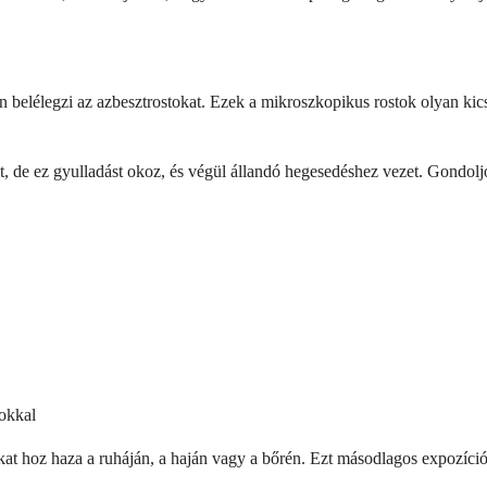
 belélegzi az azbesztrostokat. Ezek a mikroszkopikus rostok olyan kicsi
de ez gyulladást okoz, és végül állandó hegesedéshez vezet. Gondoljon
gokkal
okat hoz haza a ruháján, a haján vagy a bőrén. Ezt másodlagos expozíció