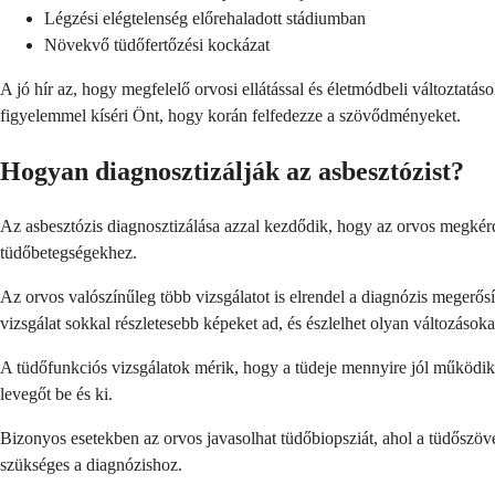
Légzési elégtelenség előrehaladott stádiumban
Növekvő tüdőfertőzési kockázat
A jó hír az, hogy megfelelő orvosi ellátással és életmódbeli változtatá
figyelemmel kíséri Önt, hogy korán felfedezze a szövődményeket.
Hogyan diagnosztizálják az asbesztózist?
Az asbesztózis diagnosztizálása azzal kezdődik, hogy az orvos megkérd
tüdőbetegségekhez.
Az orvos valószínűleg több vizsgálatot is elrendel a diagnózis megerős
vizsgálat sokkal részletesebb képeket ad, és észlelhet olyan változás
A tüdőfunkciós vizsgálatok mérik, hogy a tüdeje mennyire jól működik
levegőt be és ki.
Bizonyos esetekben az orvos javasolhat tüdőbiopsziát, ahol a tüdőszöve
szükséges a diagnózishoz.