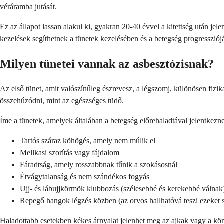
véráramba jutását.
Ez az állapot lassan alakul ki, gyakran 20-40 évvel a kitettség után j
kezelések segíthetnek a tünetek kezelésében és a betegség progressziójá
Milyen tünetei vannak az asbesztózisnak?
Az első tünet, amit valószínűleg észrevesz, a légszomj, különösen fiz
összehúzódni, mint az egészséges tüdő.
Íme a tünetek, amelyek általában a betegség előrehaladtával jelentkezn
Tartós száraz köhögés, amely nem múlik el
Mellkasi szorítás vagy fájdalom
Fáradtság, amely rosszabbnak tűnik a szokásosnál
Étvágytalanság és nem szándékos fogyás
Ujj- és lábujjkörmök klubbozás (szélesebbé és kerekebbé válnak
Repegő hangok légzés közben (az orvos hallhatóvá teszi ezeket 
Haladottabb esetekben kékes árnyalat jelenhet meg az ajkak vagy a köröm