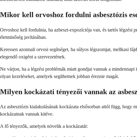
Mikor kell orvoshoz fordulni asbesztózis es
Orvoshoz kell fordulnia, ha azbeszt-expozíciója van, és tartós légzési
életminőség javításában.
Keressen azonnali orvosi segítséget, ha súlyos légszomjat, mellkasi fáj
elegendő oxigént a szervezetének.
Ne várjon, ha a légzési problémák miatt gondjai vannak a mindennapi t
olyan kezeléseket, amelyek segíthetnek jobban éreznie magát.
Milyen kockázati tényezői vannak az asbes
Az asbesztózis kialakulásának kockázata elsősorban attól függ, hogy m
kockázatnak vannak kitéve.
A fő tényezők, amelyek növelik a kockázatát: