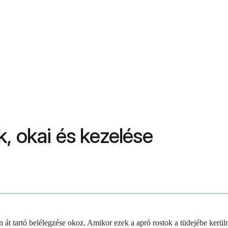
, okai és kezelése
 át tartó belélegzése okoz. Amikor ezek a apró rostok a tüdejébe kerül