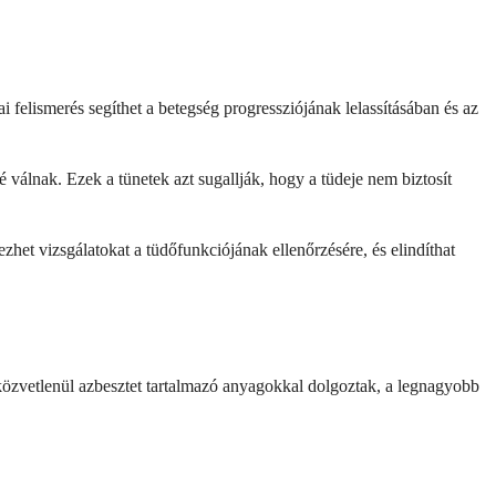
 felismerés segíthet a betegség progressziójának lelassításában és az
é válnak. Ezek a tünetek azt sugallják, hogy a tüdeje nem biztosít
het vizsgálatokat a tüdőfunkciójának ellenőrzésére, és elindíthat
közvetlenül azbesztet tartalmazó anyagokkal dolgoztak, a legnagyobb