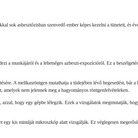
sokkal sok asbesztózisban szenvedő ember képes kezelni a tüneteit, és é
ezi a munkájáról és a lehetséges azbeszt-expozícióról. Ez a beszélgeté
ítésére. A mellkasröntgen mutathatja a tüdejében lévő hegesedést, bár 
okat, amelyek nem jelennek meg a hagyományos röntgenfelvételeken.
, azzal, hogy egy gépbe lélegzik. Ezek a vizsgálatok megmutatják, hog
t egy kis mintáját mikroszkóp alatt vizsgálják. Ez véglegesen megerősít