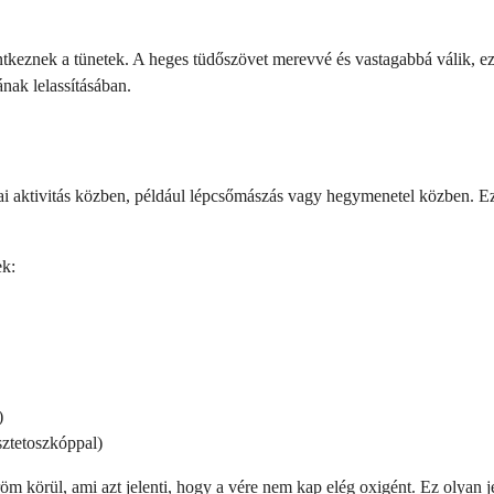
elentkeznek a tünetek. A heges tüdőszövet merevvé és vastagabbá válik, 
nak lelassításában.
ikai aktivitás közben, például lépcsőmászás vagy hegymenetel közben. E
ek:
)
sztetoszkóppal)
 körül, ami azt jelenti, hogy a vére nem kap elég oxigént. Ez olyan jel