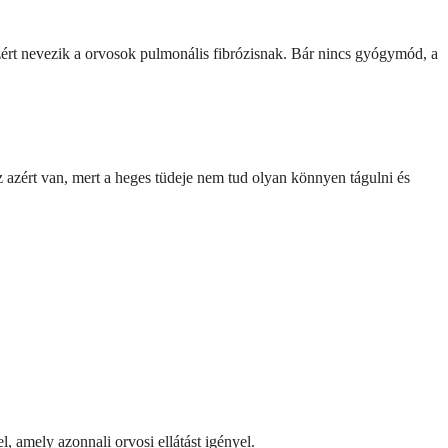
ezért nevezik a orvosok pulmonális fibrózisnak. Bár nincs gyógymód, a
z azért van, mert a heges tüdeje nem tud olyan könnyen tágulni és
, amely azonnali orvosi ellátást igényel.