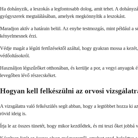
Ha dohányzik, a leszokás a legfontosabb dolog, amit tehet. A dohányzá
gyógyszerek megtalálásában, amelyek megkönnyítik a leszokást.
Maradjon aktív a határain belül. Az enyhe testmozgás, mint például a sé
kényelmesnek érzi.
Védje magát a légúti fertőzésektől azáltal, hogy gyakran mossa a kezét,
védőoltásokról.
Használjon légszűrőket otthonában, és kerülje a por, a vegyi anyagok 
levegőben lévő részecskéket.
Hogyan kell felkészülni az orvosi vizsgálat
A vizsgálatra való felkészülés segít abban, hogy a legtöbbet hozza ki a
rövid ideig is.
Írja le az összes tünetét, hogy mikor kezdődtek, és mi teszi őket jobb