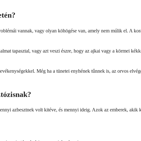
etén?
 problémái vannak, vagy olyan köhögése van, amely nem múlik el. A korai
dalmat tapasztal, vagy azt veszi észre, hogy az ajkai vagy a körmei kékk
evékenységekkel. Még ha a tünetei enyhének tűnnek is, az orvos elvégez
ztózisnak?
ennyi azbesztnek volt kitéve, és mennyi ideig. Azok az emberek, akik 