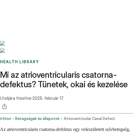
Benchmarks
Stories
FAQ
Sign up / Log in
HEALTH LIBRARY
Mi az atrioventricularis csatorna-
defektus? Tünetek, okai és kezelése
Utoljára frissítve
2025. február 17.
itthon
Betegségek és állapotok
Atrioventricular Canal Defect
Az atrioventricularis csatorna-defektus egy veleszületett szívbetegség,