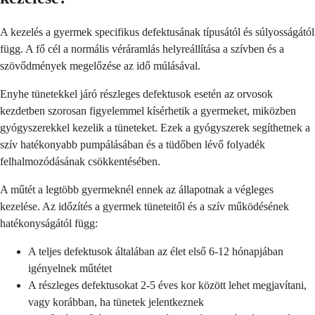
A kezelés a gyermek specifikus defektusának típusától és súlyosságától
függ. A fő cél a normális véráramlás helyreállítása a szívben és a
szövődmények megelőzése az idő múlásával.
Enyhe tünetekkel járó részleges defektusok esetén az orvosok
kezdetben szorosan figyelemmel kísérhetik a gyermeket, miközben
gyógyszerekkel kezelik a tüneteket. Ezek a gyógyszerek segíthetnek a
szív hatékonyabb pumpálásában és a tüdőben lévő folyadék
felhalmozódásának csökkentésében.
A műtét a legtöbb gyermeknél ennek az állapotnak a végleges
kezelése. Az időzítés a gyermek tüneteitől és a szív működésének
hatékonyságától függ:
A teljes defektusok általában az élet első 6-12 hónapjában
igényelnek műtétet
A részleges defektusokat 2-5 éves kor között lehet megjavítani,
vagy korábban, ha tünetek jelentkeznek