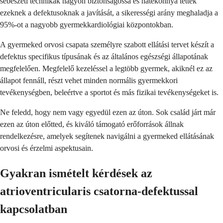
sebészeti technikák nagyon biztonságossá és hatékonnyá tették
ezeknek a defektusoknak a javítását, a sikerességi arány meghaladja a
95%-ot a nagyobb gyermekkardiológiai központokban.
A gyermeked orvosi csapata személyre szabott ellátási tervet készít a
defektus specifikus típusának és az általános egészségi állapotának
megfelelően. Megfelelő kezeléssel a legtöbb gyermek, akiknél ez az
állapot fennáll, részt vehet minden normális gyermekkori
tevékenységben, beleértve a sportot és más fizikai tevékenységeket is.
Ne feledd, hogy nem vagy egyedül ezen az úton. Sok család járt már
ezen az úton előtted, és kiváló támogató erőforrások állnak
rendelkezésre, amelyek segítenek navigálni a gyermeked ellátásának
orvosi és érzelmi aspektusain.
Gyakran ismételt kérdések az
atrioventricularis csatorna-defektussal
kapcsolatban