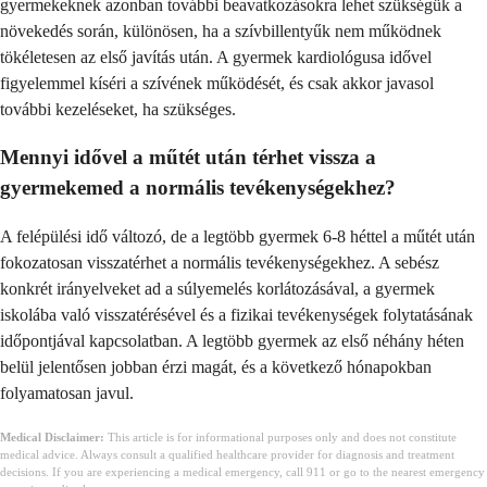
gyermekeknek azonban további beavatkozásokra lehet szükségük a
növekedés során, különösen, ha a szívbillentyűk nem működnek
tökéletesen az első javítás után. A gyermek kardiológusa idővel
figyelemmel kíséri a szívének működését, és csak akkor javasol
további kezeléseket, ha szükséges.
Mennyi idővel a műtét után térhet vissza a
gyermekemed a normális tevékenységekhez?
A felépülési idő változó, de a legtöbb gyermek 6-8 héttel a műtét után
fokozatosan visszatérhet a normális tevékenységekhez. A sebész
konkrét irányelveket ad a súlyemelés korlátozásával, a gyermek
iskolába való visszatérésével és a fizikai tevékenységek folytatásának
időpontjával kapcsolatban. A legtöbb gyermek az első néhány héten
belül jelentősen jobban érzi magát, és a következő hónapokban
folyamatosan javul.
Medical Disclaimer:
This article is for informational purposes only and does not constitute
medical advice. Always consult a qualified healthcare provider for diagnosis and treatment
decisions. If you are experiencing a medical emergency, call 911 or go to the nearest emergency