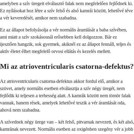
amelyben a szív üregeit elválasztó falak nem megfelelően fejlődnek ki.
Ez nyílásokat hoz létre a szív felső és alsó kamrái között, lehetővé téve
a vér keveredését, amikor nem szabadna.
Ez az állapot befolyásolja a vér normális áramlását a baba szívében,
ami miatt a szív szokásosnál erősebben kell dolgozzon. Bár ez
ijesztően hangzik, sok gyermek, akiknél ez az állapot fennáll, teljes és
aktív életet élhet megfelelő orvosi ellátás és kezelés mellett.
Mi az atrioventricularis csatorna-defektus?
Az atrioventricularis csatorna-defektus akkor fordul elő, amikor a
szövet, amely normális esetben elválasztja a szív négy üregét, nem
fejlődik ki teljesen a terhesség alatt. A kamrák között nem tömör falak
vannak, hanem rések, amelyek lehetővé teszik a vér áramlását oda,
ahová nem szabadna.
A szívednek négy ürege van – két felső, pitvarnak nevezett, és két alsó,
kamrának nevezett. Normális esetben az oxigénben szegény vér a jobb