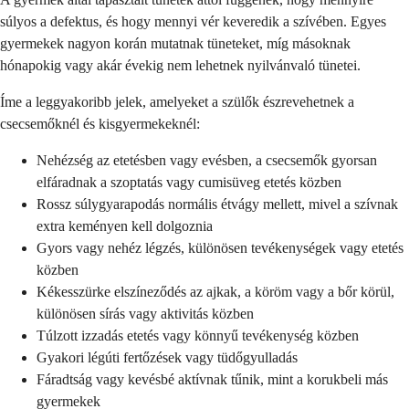
súlyos a defektus, és hogy mennyi vér keveredik a szívében. Egyes
gyermekek nagyon korán mutatnak tüneteket, míg másoknak
hónapokig vagy akár évekig nem lehetnek nyilvánvaló tünetei.
Íme a leggyakoribb jelek, amelyeket a szülők észrevehetnek a
csecsemőknél és kisgyermekeknél:
Nehézség az etetésben vagy evésben, a csecsemők gyorsan
elfáradnak a szoptatás vagy cumisüveg etetés közben
Rossz súlygyarapodás normális étvágy mellett, mivel a szívnak
extra keményen kell dolgoznia
Gyors vagy nehéz légzés, különösen tevékenységek vagy etetés
közben
Kékesszürke elszíneződés az ajkak, a köröm vagy a bőr körül,
különösen sírás vagy aktivitás közben
Túlzott izzadás etetés vagy könnyű tevékenység közben
Gyakori légúti fertőzések vagy tüdőgyulladás
Fáradtság vagy kevésbé aktívnak tűnik, mint a korukbeli más
gyermekek