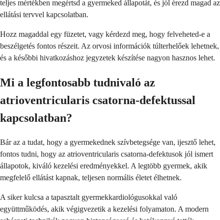
teljes mértékben megértsd a gyermeked állapotát, és jól érezd magad az
ellátási tervvel kapcsolatban.
Hozz magaddal egy füzetet, vagy kérdezd meg, hogy felveheted-e a
beszélgetés fontos részeit. Az orvosi információk túlterhelőek lehetnek,
és a későbbi hivatkozáshoz jegyzetek készítése nagyon hasznos lehet.
Mi a legfontosabb tudnivaló az
atrioventricularis csatorna-defektussal
kapcsolatban?
Bár az a tudat, hogy a gyermekednek szívbetegsége van, ijesztő lehet,
fontos tudni, hogy az atrioventricularis csatorna-defektusok jól ismert
állapotok, kiváló kezelési eredményekkel. A legtöbb gyermek, akik
megfelelő ellátást kapnak, teljesen normális életet élhetnek.
A siker kulcsa a tapasztalt gyermekkardiológusokkal való
együttműködés, akik végigvezetik a kezelési folyamaton. A modern