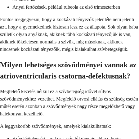
Anyai fertőzések, például rubeola az első trimeszterben
Fontos megjegyezni, hogy a kockázati tényezők jelenléte nem jelenti
azt, hogy a gyermekednek biztosan lesz ez az állapota. Sok olyan baba
születik olyan anyáknak, akiknek több kockázati tényezőjük is van,
akiknek tökéletesen normális a szívük, míg másoknak, akiknek
nincsenek kockázati tényezőik, mégis kialakulhat szívbetegségük.
Milyen lehetséges szövődményei vannak az
atrioventricularis csatorna-defektusnak?
Megfelelő kezelés nélkül ez a szívbetegség idővel súlyos
szövődményekhez vezethet. Megfelelő orvosi ellátás és szükség esetén
műtét esetén azonban a szövődmények nagy része megelőzhető vagy
hatékonyan kezelhető.
A leggyakoribb szövődmények, amelyek kialakulhatnak:
Szívelégtelenség, amikor a szív túl gyenge ahhoz, hogy