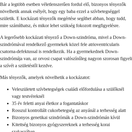
Bár a legtöbb esetben véletlenszerűen fordul elő, bizonyos tényezők
növelhetik annak esélyét, hogy egy baba ezzel a szívbetegséggel
születik. E kockázati tényezők megértése segíthet abban, hogy tudd,
mire számíthatsz, és mikor lehet szükség fokozott megfigyelésre.
A legerősebb kockázati tényező a Down-szindróma, mivel a Down-
szindrómával rendelkező gyermekek közel fele atrioventricularis
csatorna-defektussal is rendelkezik. Ha a gyermekednek Down-
szindrómája van, az orvosi csapat valószínűleg nagyon szorosan figyeli
a szívét a születéstől kezdve.
Más tényezők, amelyek növelhetik a kockázatot:
Veleszületett szívbetegségek családi előfordulása a szülőknél
vagy testvéreknél
35 év feletti anyai életkor a fogantatáskor
Rosszul kontrollált cukorbetegség az anyánál a terhesség alatt
Bizonyos genetikai szindrómák a Down-szindrómán kívül
Kitettség bizonyos gyógyszereknek a terhesség korai
szakaszában