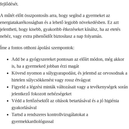
fejlődését.
A műtét előtt összpontosíts arra, hogy segítsd a gyermeket az
energiatakarékosságban és a lehető legjobb növekedésben. Ez azt
jelentheti, hogy kisebb, gyakoribb étkezéseket kínálsz, ha az etetés
nehéz, vagy extra pihenőidőt biztosítasz a nap folyamán.
Íme a fontos otthoni ápolási szempontok:
Add be a gyógyszereket pontosan az előírt módon, még akkor
is, ha a gyermeked jobban érzi magát
Kövesd nyomon a súlygyarapodást, és jelentsd az orvosodnak a
hirtelen súlycsökkenést vagy rossz étvágyat
Figyeld a légzési minták változásait vagy a tevékenységek során
jelentkező fokozott nehézségeket
Védd a fertőzésektől az oltások betartásával és a jó higiénia
gyakorlásával
Tartsd a rendszeres kontrollvizsgálatokat a
gyermekkardiológussal