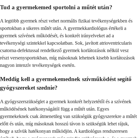
Tud a gyermekemed sportolni a műtét után?
A legtöbb gyermek részt vehet normális fizikai tevékenységekben és
sportokban a sikeres műtét után. A gyermekkardiológus értékeli a
gyermek szívének működését, és konkrét irányelveket ad a
tevékenységi szintekkel kapcsolatban. Sok, javított atrioventricularis
csatorna-defektussal rendelkező gyermek korlátozások nélkül vesz
részt versenysportokban, míg másoknak lehetnek kisebb korlátozások
nagyon intenzív tevékenységek esetén.
Meddig kell a gyermekemednek szívműködést segítő
gyógyszereket szednie?
A gyógyszerszükséglet a gyermek konkrét helyzetétől és a szívének
működésének hatékonyságától függ a műtét után. Egyes
gyermekeknek csak átmenetileg van szükségük gyógyszerekre a műtét
előtt és után, míg másoknak hosszú távon is szükségük lehet rájuk,
hogy a szívük hatékonyan működjön. A kardiológus rendszeresen