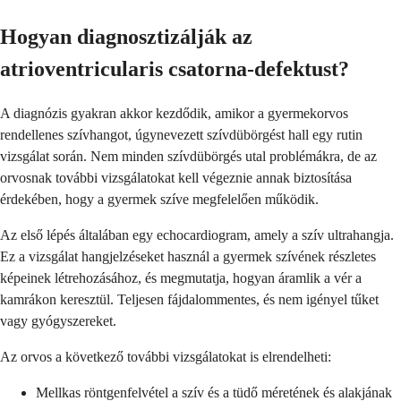
Hogyan diagnosztizálják az
atrioventricularis csatorna-defektust?
A diagnózis gyakran akkor kezdődik, amikor a gyermekorvos
rendellenes szívhangot, úgynevezett szívdübörgést hall egy rutin
vizsgálat során. Nem minden szívdübörgés utal problémákra, de az
orvosnak további vizsgálatokat kell végeznie annak biztosítása
érdekében, hogy a gyermek szíve megfelelően működik.
Az első lépés általában egy echocardiogram, amely a szív ultrahangja.
Ez a vizsgálat hangjelzéseket használ a gyermek szívének részletes
képeinek létrehozásához, és megmutatja, hogyan áramlik a vér a
kamrákon keresztül. Teljesen fájdalommentes, és nem igényel tűket
vagy gyógyszereket.
Az orvos a következő további vizsgálatokat is elrendelheti:
Mellkas röntgenfelvétel a szív és a tüdő méretének és alakjának