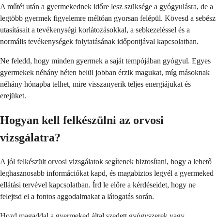
A műtét után a gyermekednek időre lesz szüksége a gyógyulásra, de a
legtöbb gyermek figyelemre méltóan gyorsan felépül. Kövesd a sebész
utasításait a tevékenységi korlátozásokkal, a sebkezeléssel és a
normális tevékenységek folytatásának időpontjával kapcsolatban.
Ne feledd, hogy minden gyermek a saját tempójában gyógyul. Egyes
gyermekek néhány héten belül jobban érzik magukat, míg másoknak
néhány hónapba telhet, mire visszanyerik teljes energiájukat és
erejüket.
Hogyan kell felkészülni az orvosi
vizsgálatra?
A jól felkészült orvosi vizsgálatok segítenek biztosítani, hogy a lehető
leghasznosabb információkat kapd, és magabiztos legyél a gyermeked
ellátási tervével kapcsolatban. Írd le előre a kérdéseidet, hogy ne
felejtsd el a fontos aggodalmakat a látogatás során.
Hozd magaddal a gyermeked által szedett gyógyszerek vagy