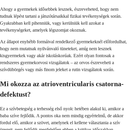
Ahogy a gyermekek idősebbek lesznek, észreveheted, hogy nem
tudnak lépést tartani a játszótársaikkal fizikai tevékenységek során.
Gyakrabban kell pihenniük, vagy kerülniük kell azokat a
tevékenységeket, amelyek légszomjat okoznak.
Az állapot enyhébb formáival rendelkező gyermekeknél előfordulhat,
hogy nem mutatnak nyilvánvaló tüneteket, amíg nem lesznek
kisgyermekek vagy akár iskoláskorúak. Ezért olyan fontosak a
rendszeres gyermekorvosi vizsgálatok – az orvos észreveheti a
szívdübörgés vagy más finom jeleket a rutin vizsgálatok során.
Mi okozza az atrioventricularis csatorna-
defektust?
Ez a szívbetegség a terhesség első nyolc hetében alakul ki, amikor a
baba szíve fejlődik. A pontos oka nem mindig egyértelmű, de akkor
fordul elő, amikor a szövet, amelynek el kellene választania a szív
üregeit, nem fejlődik megfelelően ebben a kritikus időszakban.