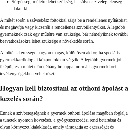
Sürgősségi műtétre lehet szükség, ha súlyos szívelégtelenség
alakul ki
A műtét során a szívsebész foltokkal zárja be a rendellenes nyílásokat,
és megjavítja vagy kicseréli a rendellenes szívbillentyűket. A legtöbb
gyermeknek csak egy műtétre van szüksége, bár némelyiknek további
beavatkozásokra lehet szüksége a növekedés során.
A műtét sikeressége nagyon magas, különösen akkor, ha speciális
gyermekkardiológiai központokban végzik. A legtöbb gyermek jól
felépül, és a műtét után néhány hónappal normális gyermekkori
tevékenységekben vehet részt.
Hogyan kell biztosítani az otthoni ápolást a
kezelés során?
Ennek a szívbetegségnek a gyermek otthoni ápolása magában foglalja
a tünetek nyomon követését, a gyógyszerszedési rend betartását és
olyan környezet kialakítását, amely támogatja az egészségét és