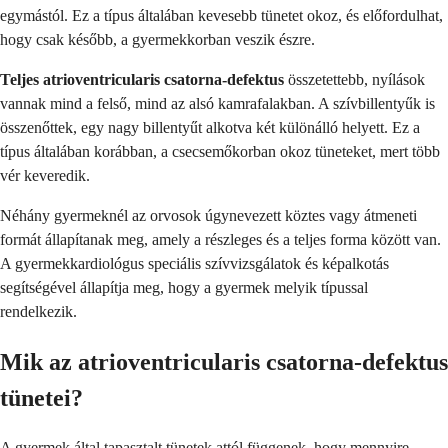
egymástól. Ez a típus általában kevesebb tünetet okoz, és előfordulhat,
hogy csak később, a gyermekkorban veszik észre.
Teljes atrioventricularis csatorna-defektus
összetettebb, nyílások
vannak mind a felső, mind az alsó kamrafalakban. A szívbillentyűk is
összenőttek, egy nagy billentyűt alkotva két különálló helyett. Ez a
típus általában korábban, a csecsemőkorban okoz tüneteket, mert több
vér keveredik.
Néhány gyermeknél az orvosok úgynevezett köztes vagy átmeneti
formát állapítanak meg, amely a részleges és a teljes forma között van.
A gyermekkardiológus speciális szívvizsgálatok és képalkotás
segítségével állapítja meg, hogy a gyermek melyik típussal
rendelkezik.
Mik az atrioventricularis csatorna-defektus
tünetei?
A gyermek által tapasztalt tünetek attól függenek, hogy mennyire