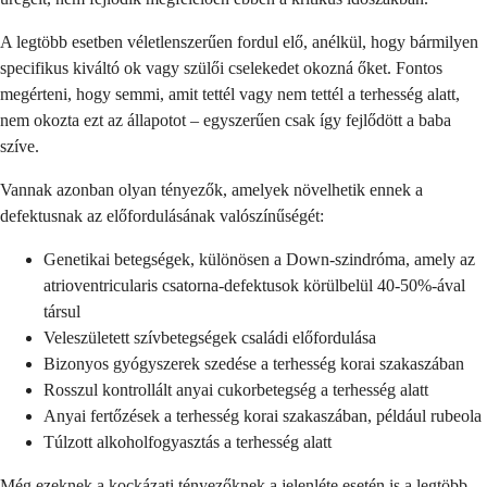
A legtöbb esetben véletlenszerűen fordul elő, anélkül, hogy bármilyen
specifikus kiváltó ok vagy szülői cselekedet okozná őket. Fontos
megérteni, hogy semmi, amit tettél vagy nem tettél a terhesség alatt,
nem okozta ezt az állapotot – egyszerűen csak így fejlődött a baba
szíve.
Vannak azonban olyan tényezők, amelyek növelhetik ennek a
defektusnak az előfordulásának valószínűségét:
Genetikai betegségek, különösen a Down-szindróma, amely az
atrioventricularis csatorna-defektusok körülbelül 40-50%-ával
társul
Veleszületett szívbetegségek családi előfordulása
Bizonyos gyógyszerek szedése a terhesség korai szakaszában
Rosszul kontrollált anyai cukorbetegség a terhesség alatt
Anyai fertőzések a terhesség korai szakaszában, például rubeola
Túlzott alkoholfogyasztás a terhesség alatt
Még ezeknek a kockázati tényezőknek a jelenléte esetén is a legtöbb