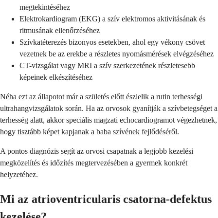
megtekintéséhez
Elektrokardiogram (EKG) a szív elektromos aktivitásának és
ritmusának ellenőrzéséhez
Szívkatéterezés bizonyos esetekben, ahol egy vékony csövet
vezetnek be az erekbe a részletes nyomásmérések elvégzéséhez
CT-vizsgálat vagy MRI a szív szerkezetének részletesebb
képeinek elkészítéséhez
Néha ezt az állapotot már a születés előtt észlelik a rutin terhességi
ultrahangvizsgálatok során. Ha az orvosok gyanítják a szívbetegséget a
terhesség alatt, akkor speciális magzati echocardiogramot végezhetnek,
hogy tisztább képet kapjanak a baba szívének fejlődéséről.
A pontos diagnózis segít az orvosi csapatnak a legjobb kezelési
megközelítés és időzítés megtervezésében a gyermek konkrét
helyzetéhez.
Mi az atrioventricularis csatorna-defektus
kezelése?