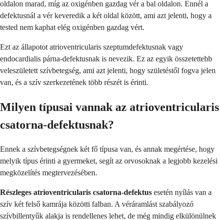
oldalon marad, míg az oxigénben gazdag vér a bal oldalon. Ennél a
defektusnál a vér keveredik a két oldal között, ami azt jelenti, hogy a
tested nem kaphat elég oxigénben gazdag vért.
Ezt az állapotot atrioventricularis szeptumdefektusnak vagy
endocardialis párna-defektusnak is nevezik. Ez az egyik összetettebb
veleszületett szívbetegség, ami azt jelenti, hogy születéstől fogva jelen
van, és a szív szerkezetének több részét is érinti.
Milyen típusai vannak az atrioventricularis
csatorna-defektusnak?
Ennek a szívbetegségnek két fő típusa van, és annak megértése, hogy
melyik típus érinti a gyermeket, segít az orvosoknak a legjobb kezelési
megközelítés megtervezésében.
Részleges atrioventricularis csatorna-defektus
esetén nyílás van a
szív két felső kamrája közötti falban. A véráramlást szabályozó
szívbillentyűk alakja is rendellenes lehet, de még mindig elkülönülnek