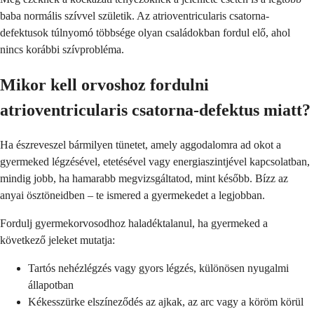
baba normális szívvel születik. Az atrioventricularis csatorna-
defektusok túlnyomó többsége olyan családokban fordul elő, ahol
nincs korábbi szívprobléma.
Mikor kell orvoshoz fordulni
atrioventricularis csatorna-defektus miatt?
Ha észreveszel bármilyen tünetet, amely aggodalomra ad okot a
gyermeked légzésével, etetésével vagy energiaszintjével kapcsolatban,
mindig jobb, ha hamarabb megvizsgáltatod, mint később. Bízz az
anyai ösztöneidben – te ismered a gyermekedet a legjobban.
Fordulj gyermekorvosodhoz haladéktalanul, ha gyermeked a
következő jeleket mutatja:
Tartós nehézlégzés vagy gyors légzés, különösen nyugalmi
állapotban
Kékesszürke elszíneződés az ajkak, az arc vagy a köröm körül