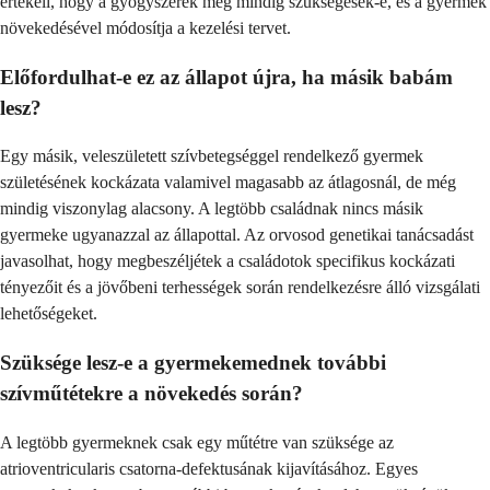
értékeli, hogy a gyógyszerek még mindig szükségesek-e, és a gyermek
növekedésével módosítja a kezelési tervet.
Előfordulhat-e ez az állapot újra, ha másik babám
lesz?
Egy másik, veleszületett szívbetegséggel rendelkező gyermek
születésének kockázata valamivel magasabb az átlagosnál, de még
mindig viszonylag alacsony. A legtöbb családnak nincs másik
gyermeke ugyanazzal az állapottal. Az orvosod genetikai tanácsadást
javasolhat, hogy megbeszéljétek a családotok specifikus kockázati
tényezőit és a jövőbeni terhességek során rendelkezésre álló vizsgálati
lehetőségeket.
Szüksége lesz-e a gyermekemednek további
szívműtétekre a növekedés során?
A legtöbb gyermeknek csak egy műtétre van szüksége az
atrioventricularis csatorna-defektusának kijavításához. Egyes