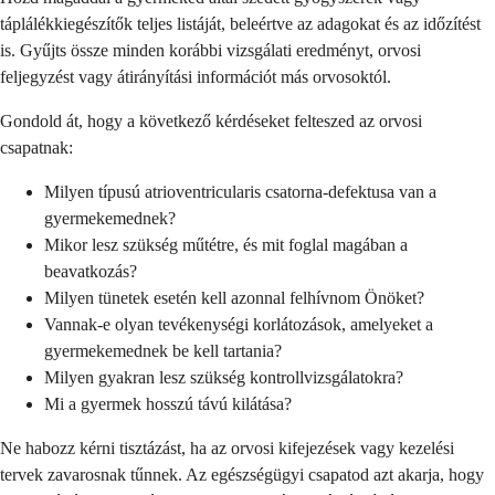
táplálékkiegészítők teljes listáját, beleértve az adagokat és az időzítést
is. Gyűjts össze minden korábbi vizsgálati eredményt, orvosi
feljegyzést vagy átirányítási információt más orvosoktól.
Gondold át, hogy a következő kérdéseket felteszed az orvosi
csapatnak:
Milyen típusú atrioventricularis csatorna-defektusa van a
gyermekemednek?
Mikor lesz szükség műtétre, és mit foglal magában a
beavatkozás?
Milyen tünetek esetén kell azonnal felhívnom Önöket?
Vannak-e olyan tevékenységi korlátozások, amelyeket a
gyermekemednek be kell tartania?
Milyen gyakran lesz szükség kontrollvizsgálatokra?
Mi a gyermek hosszú távú kilátása?
Ne habozz kérni tisztázást, ha az orvosi kifejezések vagy kezelési
tervek zavarosnak tűnnek. Az egészségügyi csapatod azt akarja, hogy