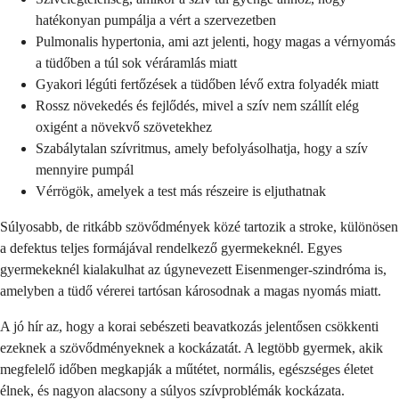
hatékonyan pumpálja a vért a szervezetben
Pulmonalis hypertonia, ami azt jelenti, hogy magas a vérnyomás
a tüdőben a túl sok véráramlás miatt
Gyakori légúti fertőzések a tüdőben lévő extra folyadék miatt
Rossz növekedés és fejlődés, mivel a szív nem szállít elég
oxigént a növekvő szövetekhez
Szabálytalan szívritmus, amely befolyásolhatja, hogy a szív
mennyire pumpál
Vérrögök, amelyek a test más részeire is eljuthatnak
Súlyosabb, de ritkább szövődmények közé tartozik a stroke, különösen
a defektus teljes formájával rendelkező gyermekeknél. Egyes
gyermekeknél kialakulhat az úgynevezett Eisenmenger-szindróma is,
amelyben a tüdő vérerei tartósan károsodnak a magas nyomás miatt.
A jó hír az, hogy a korai sebészeti beavatkozás jelentősen csökkenti
ezeknek a szövődményeknek a kockázatát. A legtöbb gyermek, akik
megfelelő időben megkapják a műtétet, normális, egészséges életet
élnek, és nagyon alacsony a súlyos szívproblémák kockázata.