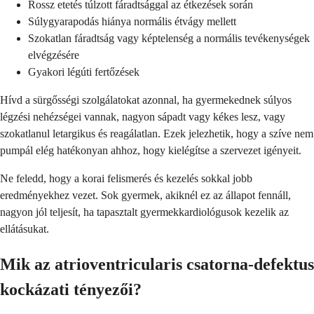
Rossz etetés túlzott fáradtsággal az étkezések során
Súlygyarapodás hiánya normális étvágy mellett
Szokatlan fáradtság vagy képtelenség a normális tevékenységek
elvégzésére
Gyakori légúti fertőzések
Hívd a sürgősségi szolgálatokat azonnal, ha gyermekednek súlyos
légzési nehézségei vannak, nagyon sápadt vagy kékes lesz, vagy
szokatlanul letargikus és reagálatlan. Ezek jelezhetik, hogy a szíve nem
pumpál elég hatékonyan ahhoz, hogy kielégítse a szervezet igényeit.
Ne feledd, hogy a korai felismerés és kezelés sokkal jobb
eredményekhez vezet. Sok gyermek, akiknél ez az állapot fennáll,
nagyon jól teljesít, ha tapasztalt gyermekkardiológusok kezelik az
ellátásukat.
Mik az atrioventricularis csatorna-defektus
kockázati tényezői?