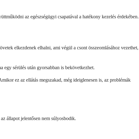
t együttműködni az egészségügyi csapatával a hatékony kezelés érdekében.
zövetek elkezdenek elhalni, ami végül a csont összeomlásához vezethet,
éha egy sérülés után gyorsabban is bekövetkezhet.
 Amikor ez az ellátás megszakad, még ideiglenesen is, az problémák
az állapot jelentősen nem súlyosbodik.