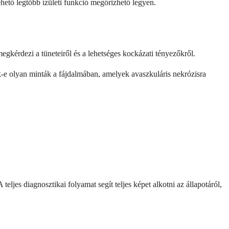
ető legtöbb ízületi funkció megőrizhető legyen.
megkérdezi a tüneteiről és a lehetséges kockázati tényezőkről.
ak-e olyan minták a fájdalmában, amelyek avaszkuláris nekrózisra
ljes diagnosztikai folyamat segít teljes képet alkotni az állapotáról,