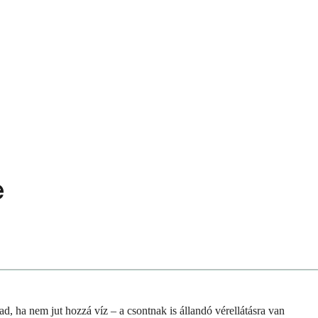
e
d, ha nem jut hozzá víz – a csontnak is állandó vérellátásra van