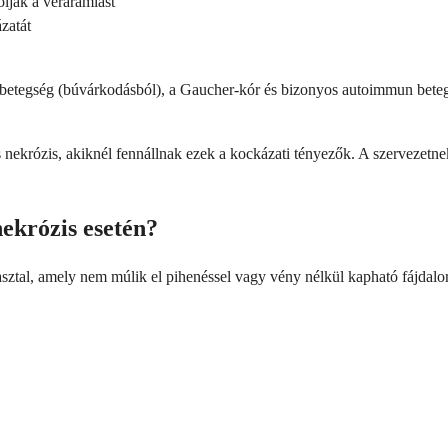
olják a véráramlást
zatát
betegség (búvárkodásból), a Gaucher-kór és bizonyos autoimmun beteg
 nekrózis, akiknél fennállnak ezek a kockázati tényezők. A szervezetne
nekrózis esetén?
pasztal, amely nem múlik el pihenéssel vagy vény nélkül kapható fájdalom