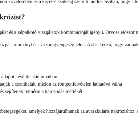
n követésében és a kezelés szükség szerinti módosításában, hogy a leh
krózist?
sgálat és a képalkotó vizsgálatok kombinációját igényli. Orvosa először 
a mozgástartományt és az izomgyengeség jeleit. Azt is keresi, hogy vann
 állapot későbbi stádiumaiban
tják a csonthalált, mielőtt az röntgenfelvételen láthatóvá válna
 és segítenek felmérni a károsodás mértékét
betegségeket, amelyek hozzájárulhatnak az avaszkuláris nekrózishoz. A te