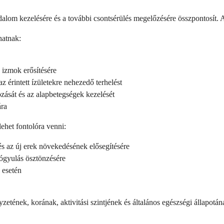
dalom kezelésére és a további csontsérülés megelőzésére összpontosít. A 
hatnak:
 izmok erősítésére
 érintett ízületekre nehezedő terhelést
ozását és az alapbetegségek kezelését
ára
ehet fontolóra venni:
s az új erek növekedésének elősegítésére
yógyulás ösztönzésére
 esetén
etének, korának, aktivitási szintjének és általános egészségi állapotán