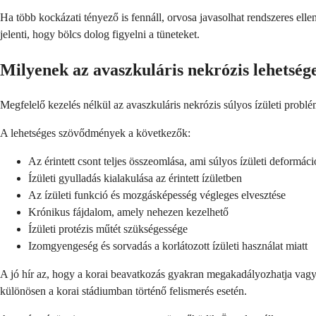
Ha több kockázati tényező is fennáll, orvosa javasolhat rendszeres ell
jelenti, hogy bölcs dolog figyelni a tüneteket.
Milyenek az avaszkuláris nekrózis lehetsé
Megfelelő kezelés nélkül az avaszkuláris nekrózis súlyos ízületi probl
A lehetséges szövődmények a következők:
Az érintett csont teljes összeomlása, ami súlyos ízületi deformác
Ízületi gyulladás kialakulása az érintett ízületben
Az ízületi funkció és mozgásképesség végleges elvesztése
Krónikus fájdalom, amely nehezen kezelhető
Ízületi protézis műtét szükségessége
Izomgyengeség és sorvadás a korlátozott ízületi használat miatt
A jó hír az, hogy a korai beavatkozás gyakran megakadályozhatja vagy 
különösen a korai stádiumban történő felismerés esetén.