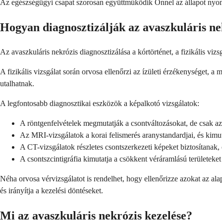
Az egészségügyi csapat szorosan együttműködik Önnel az állapot nyomo
Hogyan diagnosztizálják az avaszkuláris ne
Az avaszkuláris nekrózis diagnosztizálása a kórtörténet, a fizikális viz
A fizikális vizsgálat során orvosa ellenőrzi az ízületi érzékenységet, 
utalhatnak.
A legfontosabb diagnosztikai eszközök a képalkotó vizsgálatok:
A röntgenfelvételek megmutatják a csontváltozásokat, de csak az
Az MRI-vizsgálatok a korai felismerés aranystandardjai, és kimuta
A CT-vizsgálatok részletes csontszerkezeti képeket biztosítanak,
A csontszcintigráfia kimutatja a csökkent véráramlású területeket
Néha orvosa vérvizsgálatot is rendelhet, hogy ellenőrizze azokat az alap
és irányítja a kezelési döntéseket.
Mi az avaszkuláris nekrózis kezelése?