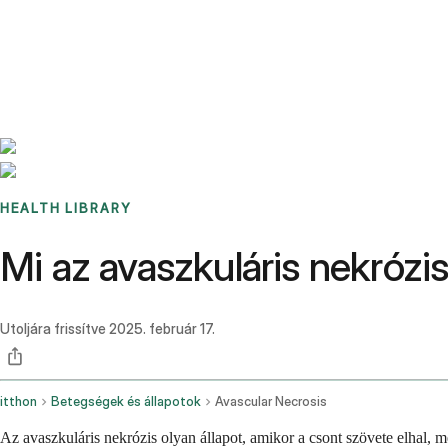
Benchmarks
Stories
FAQ
Sign up / Log in
HEALTH LIBRARY
Mi az avaszkuláris nekrózi
Utoljára frissítve
2025. február 17.
itthon
Betegségek és állapotok
Avascular Necrosis
Az avaszkuláris nekrózis olyan állapot, amikor a csont szövete elhal, m