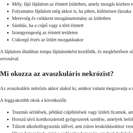
Mély, fájó fájdalom az érintett ízületben, amely mozgás közben 
Folyamatos fájdalom még akkor is, ha pihen, különösen éjszaka
Merevség és csökkent mozgástartomány az ízületben
Sántítás, ha a csípő vagy a térd érintett
Izomgyengeség az érintett területen
Csikorgó érzés az ízület mozgatásakor
A fájdalom általában tompa fájdalomként kezdődik, és meglehetősen súl
orvosával.
Mi okozza az avaszkuláris nekrózist?
Az avaszkuláris nekrózis akkor alakul ki, amikor valami megzavarja a c
A leggyakoribb okok a következők:
Traumás sérülések, például csípőtörések vagy ízületi ficamok, am
Hosszú távú kortikoszteroid gyógyszerek szedése, amelyek befol
Túlzott alkoholfogyasztás idővel, ami zsíros lerakódásokhoz veze