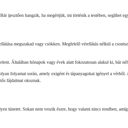
ti. Bár ijesztően hangzik, ha megértjük, mi történik a testében, segíthe
rellátása megszakad vagy csökken. Megfelelő vérellátás nélkül a csonts
 jelent. Általában hónapok vagy évek alatt fokozatosan alakul ki, bár n
olyan folyamat során, amely oxigént és tápanyagokat igényel a vérből.
entős fájdalmat okoznak.
en tünetet. Sokan nem veszik észre, hogy valami nincs rendben, amíg 