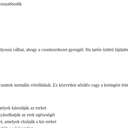
rosszabbodik
yossá válhat, ahogy a csontszerkezet gyengül. Ha tartós ízületi fájdal
sontok normális vérellátását. Ez közvetlen sérülés vagy a keringést éri
elyek károsítják az ereket
yásolhatják az erek egészségét
t, amelyek elzárják a kis ereket