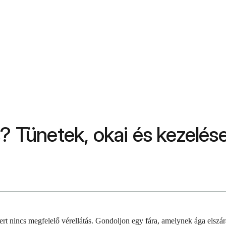
s? Tünetek, okai és kezelés
ert nincs megfelelő vérellátás. Gondoljon egy fára, amelynek ága elszára