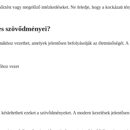
enőrzést vagy megelőző intézkedéseket. Ne feledje, hogy a kockázati tén
ges szövődményei?
émákhoz vezethet, amelyek jelentősen befolyásolják az életminőségét. A 
ióhoz vezet
késleltetheti ezeket a szövődményeket. A modern kezelések jelentősen 