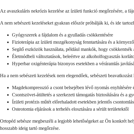
Az avaszkuláris nekrózis kezelése az ízületi funkció megőrzésére, a fáj
A nem sebészeti kezeléseket gyakran először próbálják ki, és ide tartoz
Gyógyszerek a fájdalom és a gyulladás csökkentésére
Fizioterápia az ízületi mozgékonyság fenntartására és a környező
Segítő eszközök használata, például mankók, hogy csökkentsék az
Életmódbeli változtatások, beleértve az alkoholfogyasztás korlát
Hyperbar oxigénterápia bizonyos esetekben a véráramlás javítás
Ha a nem sebészeti kezelések nem elegendőek, sebészeti beavatkozást l
Magdekompresszió a csont belsejében lévő nyomás enyhítésére é
Csontszövet-átültetés a szerkezeti támogatás biztosítására és a g
Ízületi protézis műtét előrehaladott esetekben jelentős csontomlás
Osteotomia eljárások a terhelés elosztására a sérült területektől
Ortopéd sebésze megbeszéli a legjobb lehetőségeket az Ön konkrét helyz
hosszabb ideig tartó megőrzése.