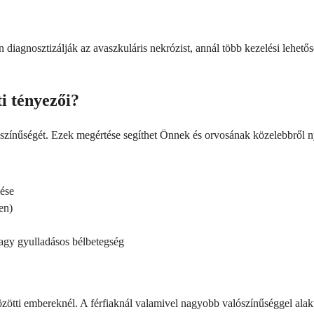
diagnosztizálják az avaszkuláris nekrózist, annál több kezelési lehetős
i tényezői?
ószínűségét. Ezek megértése segíthet Önnek és orvosának közelebbről 
dése
en)
vagy gyulladásos bélbetegség
közötti embereknél. A férfiaknál valamivel nagyobb valószínűséggel alaku