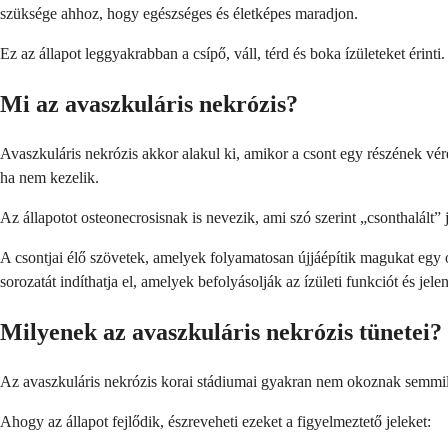
szüksége ahhoz, hogy egészséges és életképes maradjon.
Ez az állapot leggyakrabban a csípő, váll, térd és boka ízületeket érin
Mi az avaszkuláris nekrózis?
Avaszkuláris nekrózis akkor alakul ki, amikor a csont egy részének vé
ha nem kezelik.
Az állapotot osteonecrosisnak is nevezik, ami szó szerint „csonthalált”
A csontjai élő szövetek, amelyek folyamatosan újjáépítik magukat egy 
sorozatát indíthatja el, amelyek befolyásolják az ízületi funkciót és jel
Milyenek az avaszkuláris nekrózis tünetei?
Az avaszkuláris nekrózis korai stádiumai gyakran nem okoznak semmily
Ahogy az állapot fejlődik, észreveheti ezeket a figyelmeztető jeleket: