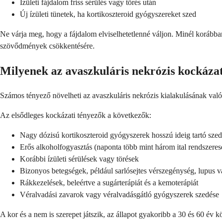
Ízületi fájdalom friss sérülés vagy törés után
Új ízületi tünetek, ha kortikoszteroid gyógyszereket szed
Ne várja meg, hogy a fájdalom elviselhetetlenné váljon. Minél korábban 
szövődmények csökkentésére.
Milyenek az avaszkuláris nekrózis kockázat
Számos tényező növelheti az avaszkuláris nekrózis kialakulásának val
Az elsődleges kockázati tényezők a következők:
Nagy dózisú kortikoszteroid gyógyszerek hosszú ideig tartó sze
Erős alkoholfogyasztás (naponta több mint három ital rendszeres
Korábbi ízületi sérülések vagy törések
Bizonyos betegségek, például sarlósejtes vérszegénység, lupus 
Rákkezelések, beleértve a sugárterápiát és a kemoterápiát
Véralvadási zavarok vagy véralvadásgátló gyógyszerek szedése
A kor és a nem is szerepet játszik, az állapot gyakoribb a 30 és 60 év 