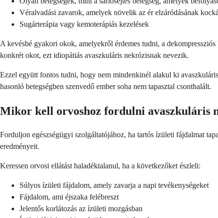
Olyan betegségek, mint a sarlósejtes betegség, amelyek befolyás
Véralvadási zavarok, amelyek növelik az ér elzáródásának kocká
Sugárterápia vagy kemoterápiás kezelések
A kevésbé gyakori okok, amelyekről érdemes tudni, a dekompressziós 
konkrét okot, ezt idiopátiás avaszkuláris nekrózisnak nevezik.
Ezzel együtt fontos tudni, hogy nem mindenkinél alakul ki avaszkuláris
hasonló betegségben szenvedő ember soha nem tapasztal csonthalált.
Mikor kell orvoshoz fordulni avaszkuláris 
Forduljon egészségügyi szolgáltatójához, ha tartós ízületi fájdalmat ta
eredményeit.
Keressen orvosi ellátást haladéktalanul, ha a következőket észleli:
Súlyos ízületi fájdalom, amely zavarja a napi tevékenységeket
Fájdalom, ami éjszaka felébreszt
Jelentős korlátozás az ízületi mozgásban