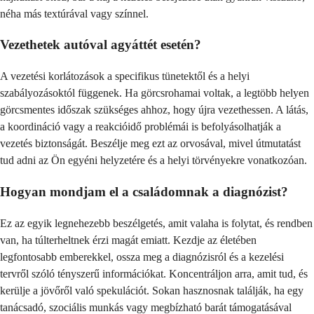
néha más textúrával vagy színnel.
Vezethetek autóval agyáttét esetén?
A vezetési korlátozások a specifikus tünetektől és a helyi
szabályozásoktól függenek. Ha görcsrohamai voltak, a legtöbb helyen
görcsmentes időszak szükséges ahhoz, hogy újra vezethessen. A látás,
a koordináció vagy a reakcióidő problémái is befolyásolhatják a
vezetés biztonságát. Beszélje meg ezt az orvosával, mivel útmutatást
tud adni az Ön egyéni helyzetére és a helyi törvényekre vonatkozóan.
Hogyan mondjam el a családomnak a diagnózist?
Ez az egyik legnehezebb beszélgetés, amit valaha is folytat, és rendben
van, ha túlterheltnek érzi magát emiatt. Kezdje az életében
legfontosabb emberekkel, ossza meg a diagnózisról és a kezelési
tervről szóló tényszerű információkat. Koncentráljon arra, amit tud, és
kerülje a jövőről való spekulációt. Sokan hasznosnak találják, ha egy
tanácsadó, szociális munkás vagy megbízható barát támogatásával