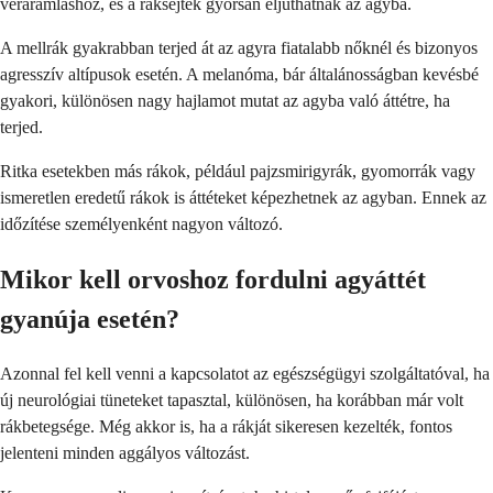
véráramláshoz, és a ráksejtek gyorsan eljuthatnak az agyba.
A mellrák gyakrabban terjed át az agyra fiatalabb nőknél és bizonyos
agresszív altípusok esetén. A melanóma, bár általánosságban kevésbé
gyakori, különösen nagy hajlamot mutat az agyba való áttétre, ha
terjed.
Ritka esetekben más rákok, például pajzsmirigyrák, gyomorrák vagy
ismeretlen eredetű rákok is áttéteket képezhetnek az agyban. Ennek az
időzítése személyenként nagyon változó.
Mikor kell orvoshoz fordulni agyáttét
gyanúja esetén?
Azonnal fel kell venni a kapcsolatot az egészségügyi szolgáltatóval, ha
új neurológiai tüneteket tapasztal, különösen, ha korábban már volt
rákbetegsége. Még akkor is, ha a rákját sikeresen kezelték, fontos
jelenteni minden aggályos változást.