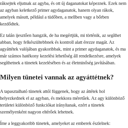
ráksejtek eljutnak az agyba, és ott új daganatokat képeznek. Ezek nem
az agyban keletkező primer agydaganatok, hanem olyan rákok,
amelyek másutt, például a tüdőben, a mellben vagy a bőrben
kezdődtek.
Ez talán ijesztően hangzik, de ha megértjük, mi történik, az segíthet
abban, hogy felkészültebbnek és kontroll alatt érezze magát. Az
agyáttétek valójában gyakoribbak, mint a primer agydaganatok, és ma
már számos hatékony kezelési lehetőség áll rendelkezésre, amelyek
segíthetnek a tünetek kezelésében és az életminőség javításában.
Milyen tünetei vannak az agyáttétnek?
A tapasztalható tünetek attól függenek, hogy az áttétek hol
helyezkednek el az agyban, és mekkora méretűek. Az agy különböző
területei különböző funkciókat irányítanak, ezért a tünetek
személyenként nagyon eltérőek lehetnek.
Íme a leggyakoribb tünetek, amelyeket az emberek észlelnek: