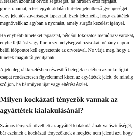
Keressen azonnali orvosi segítséget, ha hirtelen erős fejfájást,
görcsrohamot, a test egyik oldalán hirtelen jelentkező gyengeséget
vagy jelentős zavartságot tapasztal. Ezek jelezhetik, hogy az áttétek
megnövelik az agyban a nyomást, amely sürgős kezelést igényel.
Ha enyhébb tüneteket tapasztal, például fokozatos memóriazavarokat,
enyhe fejfájást vagy finom személyiségváltozásokat, néhány napon
belül időpontot kell egyeztetnie az orvosával. Ne várja meg, hogy a
tünetek maguktól javuljanak.
A jelenleg rákkezelésben részesülő betegek esetében az onkológiai
csapat rendszeresen figyelemmel kíséri az agyáttétek jeleit, de mindig
szóljon, ha bármilyen újat vagy eltérést észlel.
Milyen kockázati tényezők vannak az
agyáttétek kialakulásánál?
Számos tényező növelheti az agyáttét kialakulásának valószínűségét,
bár ezeknek a kockázati tényezőknek a megléte nem jelenti azt, hogy