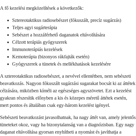
A fő kezelési megközelítések a következők:
Sztereotaktikus radiosebészet (fókuszált, precíz sugárzás)
Teljes agyi sugárterápia
Sebészet a hozzáférhető daganatok eltávolítására
Célzott terápiás gyógyszerek
Immunoterápiás kezelések
Kemoterápia (bizonyos rákfajták esetén)
Gyógyszerek a tünetek és mellékhatások kezelésére
A sztereotaktikus radiosebészet, a nevével ellentétben, nem sebészeti
beavatkozás. Nagyon fókuszált sugárzási sugarakat bocsát ki az áttétek
célzására, miközben kíméli az egészséges agyszövetet. Ezt a kezelést
gyakran részesítik előnyben a kis és közepes méretű áttétek esetén,
mert pontos és általában csak egy-három kezelést igényel.
Sebészeti beavatkozást javasolhatnak, ha nagy áttét van, amely jelentős
tüneteket okoz, vagy ha bizonytalanság van a diagnózisban. Egy nagy
daganat eltávolítása gyorsan enyhítheti a nyomást és javíthatja a