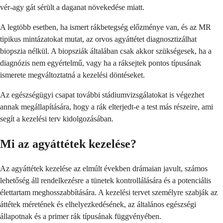
vér-agy gát sérült a daganat növekedése miatt.
A legtöbb esetben, ha ismert rákbetegség előzménye van, és az MR
tipikus mintázatokat mutat, az orvos agyáttétet diagnosztizálhat
biopszia nélkül. A biopsziák általában csak akkor szükségesek, ha a
diagnózis nem egyértelmű, vagy ha a ráksejtek pontos típusának
ismerete megváltoztatná a kezelési döntéseket.
Az egészségügyi csapat további stádiumvizsgálatokat is végezhet
annak megállapítására, hogy a rák elterjedt-e a test más részeire, ami
segít a kezelési terv kidolgozásában.
Mi az agyáttétek kezelése?
Az agyáttétek kezelése az elmúlt években drámaian javult, számos
lehetőség áll rendelkezésre a tünetek kontrollálására és a potenciális
élettartam meghosszabbítására. A kezelési tervet személyre szabják az
áttétek méretének és elhelyezkedésének, az általános egészségi
állapotnak és a primer rák típusának függvényében.