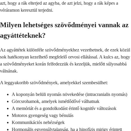
azt, hogy a rák elterjed az agyba, de azt jelzi, hogy a rák képes a
véráramon keresztül terjedni.
Milyen lehetséges szövődményei vannak az
agyáttéteknek?
Az agyáttétek különféle szövődményekhez vezethetnek, de ezek közül
sok hatékonyan kezelhető megfelelő orvosi ellátással. A kulcs az, hogy
a szövődményeket korán felfedezzük és kezeljük, mielőtt súlyosabbá
válnának.
A leggyakoribb szövődmények, amelyekkel szembesülhet:
A koponyán belüli nyomás növekedése (intracranialis nyomás)
Görcsrohamok, amelyek ismétlődővé válhatnak
A memóriát és a gondolkodást érintő kognitív változások
Motoros gyengeség vagy bénulás
Kommunikációs nehézségek
Hormonális egyensúlytalanság, ha a hipofízis mirigy érintett