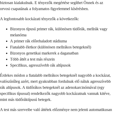
biztosan kialakulnak. E tényezők megértése segíthet Önnek és az
orvosi csapatának a folyamatos figyelemmel kísérésben.
A legfontosabb kockázati tényezők a következők:
Bizonyos típusú primer rák, különösen tüdőrák, mellrák vagy
melanóma
A primer rák előrehaladott stádiuma
Fiatalabb életkor (különösen mellrákos betegeknél)
Bizonyos genetikai markerek a daganatban
Több áttét a test más részein
Specifikus, agresszívebb rák altípusok
Érdekes módon a fiatalabb mellrákos betegeknél nagyobb a kockázat,
valószínűleg azért, mert gyakrabban fordulnak elő náluk agresszívebb
rák altípusok. A tüdőrákos betegeknél az adenokarcinómával (egy
specifikus típussal) rendelkezők nagyobb kockázatnak vannak kitéve,
mint más tüdőráktípusú betegek.
A test más szerveibe való áttétek előzménye nem jelenti automatikusan