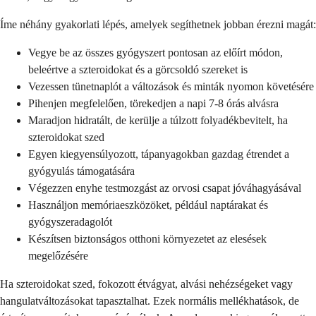
Íme néhány gyakorlati lépés, amelyek segíthetnek jobban érezni magát:
Vegye be az összes gyógyszert pontosan az előírt módon,
beleértve a szteroidokat és a görcsoldó szereket is
Vezessen tünetnaplót a változások és minták nyomon követésére
Pihenjen megfelelően, törekedjen a napi 7-8 órás alvásra
Maradjon hidratált, de kerülje a túlzott folyadékbevitelt, ha
szteroidokat szed
Egyen kiegyensúlyozott, tápanyagokban gazdag étrendet a
gyógyulás támogatására
Végezzen enyhe testmozgást az orvosi csapat jóváhagyásával
Használjon memóriaeszközöket, például naptárakat és
gyógyszeradagolót
Készítsen biztonságos otthoni környezetet az elesések
megelőzésére
Ha szteroidokat szed, fokozott étvágyat, alvási nehézségeket vagy
hangulatváltozásokat tapasztalhat. Ezek normális mellékhatások, de