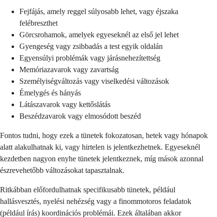
Fejfájás, amely reggel súlyosabb lehet, vagy éjszaka
felébreszthet
Görcsrohamok, amelyek egyeseknél az első jel lehet
Gyengeség vagy zsibbadás a test egyik oldalán
Egyensúlyi problémák vagy járásnehezítettség
Memóriazavarok vagy zavartság
Személyiségváltozás vagy viselkedési változások
Émelygés és hányás
Látászavarok vagy kettőslátás
Beszédzavarok vagy elmosódott beszéd
Fontos tudni, hogy ezek a tünetek fokozatosan, hetek vagy hónapok
alatt alakulhatnak ki, vagy hirtelen is jelentkezhetnek. Egyeseknél
kezdetben nagyon enyhe tünetek jelentkeznek, míg mások azonnal
észrevehetőbb változásokat tapasztalnak.
Ritkábban előfordulhatnak specifikusabb tünetek, például
hallásvesztés, nyelési nehézség vagy a finommotoros feladatok
(például írás) koordinációs problémái. Ezek általában akkor