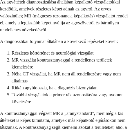
Az agyáttétek diagnosztizálása általában képalkotó vizsgálatokkal
kezdődik, amelyek részletes képet adnak az agyról. Az orvos
valószínűleg MR (mágneses rezonancia képalkotás) vizsgálatot rendel
el, amely a legtisztább képet nyújtja az agyszövetről és bármilyen
rendellenes növekedésről.
A diagnosztikai folyamat általában a következő lépéseket követi:
Részletes kórtörténet és neurológiai vizsgálat
MR vizsgálat kontrasztanyaggal a rendellenes területek
kiemelésére
Néha CT vizsgálat, ha MR nem áll rendelkezésre vagy nem
alkalmas
Ritkán agybiopszia, ha a diagnózis bizonytalan
További vizsgálatok a primer rák azonosítására vagy nyomon
követésére
A kontrasztanyaggal végzett MR a „aranystandard”, mert még a kis
áttéteket is képes kimutatni, amelyek más képalkotó eljárásokon nem
látszanak. A kontrasztanyag segít kiemelni azokat a területeket, ahol a