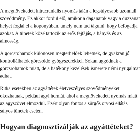
A megnövekedett intracranialis nyomás talán a legsúlyosabb azonnali
szövődmény. Ez akkor fordul elő, amikor a daganatok vagy a duzzanat
helyet foglal el a koponyában, amely nem tud tágulni, hogy befogadja
azokat. A tünetek közé tartozik az erős fejfájás, a hányás és az
álmosság.
A görcsrohamok különösen megterhelőek lehetnek, de gyakran jól
kontrollálhatók görcsoldó gyógyszerekkel. Sokan aggódnak a
görcsrohamok miatt, de a hatékony kezelések ismerete némi nyugalmat
adhat.
Ritka esetekben az agyáttétek életveszélyes szövődményeket
okozhatnak, például agyi herniát, ahol a megnövekedett nyomás miatt
az agyszövet elmozdul. Ezért olyan fontos a sürgős orvosi ellátás
súlyos tünetek esetén.
Hogyan diagnosztizálják az agyáttéteket?