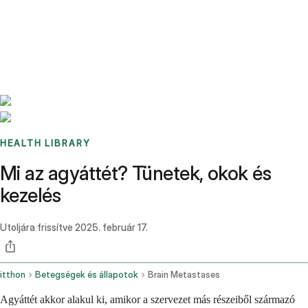
Benchmarks
Stories
FAQ
Sign up / Log in
HEALTH LIBRARY
Mi az agyáttét? Tünetek, okok és
kezelés
Utoljára frissítve
2025. február 17.
itthon
Betegségek és állapotok
Brain Metastases
Agyáttét akkor alakul ki, amikor a szervezet más részeiből származó