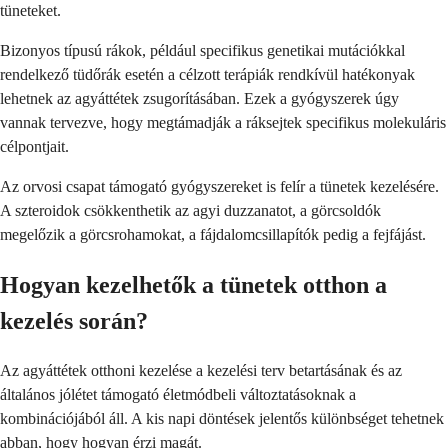
tüneteket.
Bizonyos típusú rákok, például specifikus genetikai mutációkkal
rendelkező tüdőrák esetén a célzott terápiák rendkívül hatékonyak
lehetnek az agyáttétek zsugorításában. Ezek a gyógyszerek úgy
vannak tervezve, hogy megtámadják a ráksejtek specifikus molekuláris
célpontjait.
Az orvosi csapat támogató gyógyszereket is felír a tünetek kezelésére.
A szteroidok csökkenthetik az agyi duzzanatot, a görcsoldók
megelőzik a görcsrohamokat, a fájdalomcsillapítók pedig a fejfájást.
Hogyan kezelhetők a tünetek otthon a
kezelés során?
Az agyáttétek otthoni kezelése a kezelési terv betartásának és az
általános jólétet támogató életmódbeli változtatásoknak a
kombinációjából áll. A kis napi döntések jelentős különbséget tehetnek
abban, hogy hogyan érzi magát.