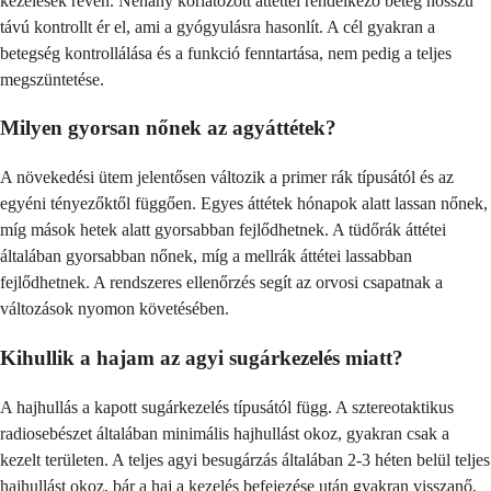
kezelések révén. Néhány korlátozott áttéttel rendelkező beteg hosszú
távú kontrollt ér el, ami a gyógyulásra hasonlít. A cél gyakran a
betegség kontrollálása és a funkció fenntartása, nem pedig a teljes
megszüntetése.
Milyen gyorsan nőnek az agyáttétek?
A növekedési ütem jelentősen változik a primer rák típusától és az
egyéni tényezőktől függően. Egyes áttétek hónapok alatt lassan nőnek,
míg mások hetek alatt gyorsabban fejlődhetnek. A tüdőrák áttétei
általában gyorsabban nőnek, míg a mellrák áttétei lassabban
fejlődhetnek. A rendszeres ellenőrzés segít az orvosi csapatnak a
változások nyomon követésében.
Kihullik a hajam az agyi sugárkezelés miatt?
A hajhullás a kapott sugárkezelés típusától függ. A sztereotaktikus
radiosebészet általában minimális hajhullást okoz, gyakran csak a
kezelt területen. A teljes agyi besugárzás általában 2-3 héten belül teljes
hajhullást okoz, bár a haj a kezelés befejezése után gyakran visszanő,