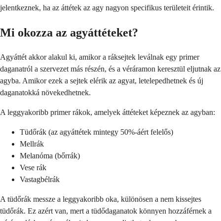
jelentkeznek, ha az áttétek az agy nagyon specifikus területeit érintik.
Mi okozza az agyáttéteket?
Agyáttét akkor alakul ki, amikor a ráksejtek leválnak egy primer
daganatról a szervezet más részén, és a véráramon keresztül eljutnak az
agyba. Amikor ezek a sejtek elérik az agyat, letelepedhetnek és új
daganatokká növekedhetnek.
A leggyakoribb primer rákok, amelyek áttéteket képeznek az agyban:
Tüdőrák (az agyáttétek mintegy 50%-áért felelős)
Mellrák
Melanóma (bőrrák)
Vese rák
Vastagbélrák
A tüdőrák messze a leggyakoribb oka, különösen a nem kissejtes
tüdőrák. Ez azért van, mert a tüdődaganatok könnyen hozzáférnek a