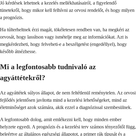
Jó kérdések lehetnek a kezelés mellékhatásairól, a figyelendő
tünetekről, hogy mikor kell felhívni az orvosi rendelőt, és hogy milyen
a prognózis.
Ha túlterheltnek érzi magát, tökéletesen rendben van, ha megkéri az
orvosát, hogy lassítson vagy ismételje meg az információkat. Azt is
megkérdezheti, hogy felveheti-e a beszélgetést (engedéllyel), hogy
később átnézhesse.
Mi a legfontosabb tudnivaló az
agyáttétekről?
Az agyáttétek súlyos állapot, de nem feltétlenül reménytelen. Az orvosi
fejlődés jelentősen javította mind a kezelési lehetőségeket, mind az
életminőséget azok számára, akik ezzel a diagnózissal szembesülnek.
A legfontosabb dolog, amit emlékezni kell, hogy minden ember
helyzete egyedi. A prognózis és a kezelési terv számos tényezőtől függ,
beleértve az általános egészségi állapotot, a primer rák típusát és a