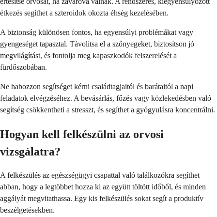
értesítse orvosát, ha zavaróvá válnak. A rendszeres, kiegyensúlyozott
étkezés segíthet a szteroidok okozta éhség kezelésében.
A biztonság különösen fontos, ha egyensúlyi problémákat vagy
gyengeséget tapasztal. Távolítsa el a szőnyegeket, biztosítson jó
megvilágítást, és fontolja meg kapaszkodók felszerelését a
fürdőszobában.
Ne habozzon segítséget kérni családtagjaitól és barátaitól a napi
feladatok elvégzéséhez. A bevásárlás, főzés vagy közlekedésben való
segítség csökkentheti a stresszt, és segíthet a gyógyulásra koncentrálni.
Hogyan kell felkészülni az orvosi
vizsgálatra?
A felkészülés az egészségügyi csapattal való találkozókra segíthet
abban, hogy a legtöbbet hozza ki az együtt töltött időből, és minden
aggályát megvitathassa. Egy kis felkészülés sokat segít a produktív
beszélgetésekben.