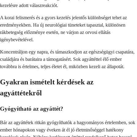
kezelésre adott válaszreakciót.
A korai felismerés és a gyors kezelés jelentős különbséget tehet az
eredményekben. Ha új neurológiai tüneteket tapasztal, különösen
rákbetegség előzménye esetén, ne várjon az orvosi ellátás
igénybevételével.
Koncentráljon egy napra, és támaszkodjon az egészségügyi csapatára,
családjára és barátaira a támogatásért. Sok agyáttéttel élő ember
továbbra is értelmes, teljes életet él, miközben kezeli az állapotát.
Gyakran ismételt kérdések az
agyáttétekről
Gyógyítható az agyáttét?
Bár az agyáttétek ritkán gyógyíthatók a hagyományos értelemben, sok
ember hónapokon vagy éveken át él jó életminőséggel hatékony