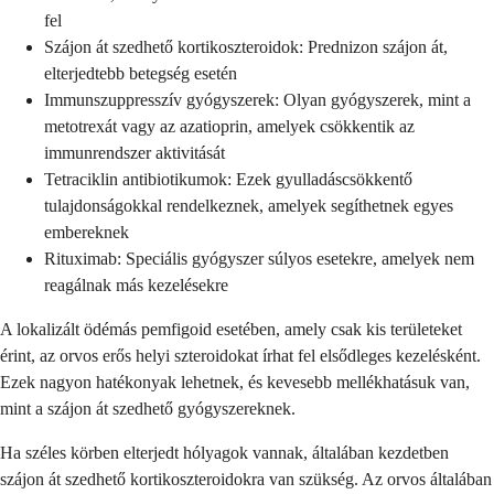
fel
Szájon át szedhető kortikoszteroidok: Prednizon szájon át,
elterjedtebb betegség esetén
Immunszuppresszív gyógyszerek: Olyan gyógyszerek, mint a
metotrexát vagy az azatioprin, amelyek csökkentik az
immunrendszer aktivitását
Tetraciklin antibiotikumok: Ezek gyulladáscsökkentő
tulajdonságokkal rendelkeznek, amelyek segíthetnek egyes
embereknek
Rituximab: Speciális gyógyszer súlyos esetekre, amelyek nem
reagálnak más kezelésekre
A lokalizált ödémás pemfigoid esetében, amely csak kis területeket
érint, az orvos erős helyi szteroidokat írhat fel elsődleges kezelésként.
Ezek nagyon hatékonyak lehetnek, és kevesebb mellékhatásuk van,
mint a szájon át szedhető gyógyszereknek.
Ha széles körben elterjedt hólyagok vannak, általában kezdetben
szájon át szedhető kortikoszteroidokra van szükség. Az orvos általában