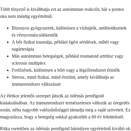
Több tényező is kiválthatja ezt az autoimmun reakciót, bár a pontos
oka nem mindig egyértelmű:
Bizonyos gyógyszerek, különösen a vízhajtók, antibiotikumok
és vérnyomáscsökkentők
A bőr fizikai traumája, például égési sérülések, műtét vagy
sugárterápia
Más autoimmun betegségek, például reumatoid artritisz vagy
sclerosis multiplex
Fertőzések, különösen a bőrt vagy a légzőrendszert érintők
Stressz, mind fizikai, mind érzelmi, amely kiválthatja az
immunrendszer változásait
Az életkor jelentős szerepet játszik az ödémás pemfigoid
kialakulásában. Az immunrendszer természetesen változik az öregedés
során, néha nagyobb valószínűséggel támadja meg a saját szöveteit. Ez
magyarázza, hogy a betegség sokkal gyakoribb a 60 év felettieknél.
Ritka esetekben az ödémás pemfigoid bármilyen egyértelmű kiváltó ok