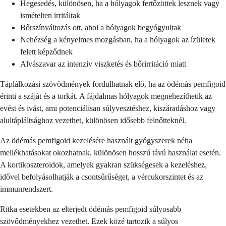
Hegesedés, különösen, ha a hólyagok fertőzöttek lesznek vagy
ismételten irritáltak
Bőrszínváltozás ott, ahol a hólyagok begyógyultak
Nehézség a kényelmes mozgásban, ha a hólyagok az ízületek
felett képződnek
Alvászavar az intenzív viszketés és bőrirritáció miatt
Táplálkozási szövődmények fordulhatnak elő, ha az ödémás pemfigoid
érinti a száját és a torkát. A fájdalmas hólyagok megnehezíthetik az
evést és ivást, ami potenciálisan súlyvesztéshez, kiszáradáshoz vagy
alultápláltsághoz vezethet, különösen idősebb felnőtteknél.
Az ödémás pemfigoid kezelésére használt gyógyszerek néha
mellékhatásokat okozhatnak, különösen hosszú távú használat esetén.
A kortikoszteroidok, amelyek gyakran szükségesek a kezeléshez,
idővel befolyásolhatják a csontsűrűséget, a vércukorszintet és az
immunrendszert.
Ritka esetekben az elterjedt ödémás pemfigoid súlyosabb
szövődményekhez vezethet. Ezek közé tartozik a súlyos