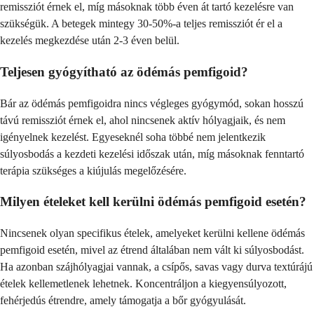
remissziót érnek el, míg másoknak több éven át tartó kezelésre van
szükségük. A betegek mintegy 30-50%-a teljes remissziót ér el a
kezelés megkezdése után 2-3 éven belül.
Teljesen gyógyítható az ödémás pemfigoid?
Bár az ödémás pemfigoidra nincs végleges gyógymód, sokan hosszú
távú remissziót érnek el, ahol nincsenek aktív hólyagjaik, és nem
igényelnek kezelést. Egyeseknél soha többé nem jelentkezik
súlyosbodás a kezdeti kezelési időszak után, míg másoknak fenntartó
terápia szükséges a kiújulás megelőzésére.
Milyen ételeket kell kerülni ödémás pemfigoid esetén?
Nincsenek olyan specifikus ételek, amelyeket kerülni kellene ödémás
pemfigoid esetén, mivel az étrend általában nem vált ki súlyosbodást.
Ha azonban szájhólyagjai vannak, a csípős, savas vagy durva textúrájú
ételek kellemetlenek lehetnek. Koncentráljon a kiegyensúlyozott,
fehérjedús étrendre, amely támogatja a bőr gyógyulását.