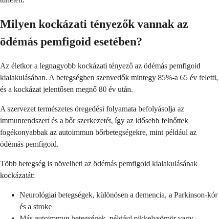
Milyen kockázati tényezők vannak az
ödémás pemfigoid esetében?
Az életkor a legnagyobb kockázati tényező az ödémás pemfigoid
kialakulásában. A betegségben szenvedők mintegy 85%-a 65 év feletti,
és a kockázat jelentősen megnő 80 év után.
A szervezet természetes öregedési folyamata befolyásolja az
immunrendszert és a bőr szerkezetét, így az idősebb felnőttek
fogékonyabbak az autoimmun bőrbetegségekre, mint például az
ödémás pemfigoid.
Több betegség is növelheti az ödémás pemfigoid kialakulásának
kockázatát:
Neurológiai betegségek, különösen a demencia, a Parkinson-kór
és a stroke
Más autoimmun betegségek, például pikkelysömör vagy