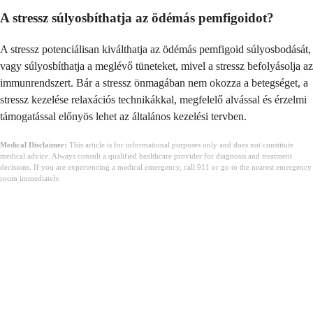
A stressz súlyosbíthatja az ödémás pemfigoidot?
A stressz potenciálisan kiválthatja az ödémás pemfigoid súlyosbodását,
vagy súlyosbíthatja a meglévő tüneteket, mivel a stressz befolyásolja az
immunrendszert. Bár a stressz önmagában nem okozza a betegséget, a
stressz kezelése relaxációs technikákkal, megfelelő alvással és érzelmi
támogatással előnyös lehet az általános kezelési tervben.
Medical Disclaimer:
This article is for informational purposes only and does not constitute
medical advice. Always consult a qualified healthcare provider for diagnosis and treatment
decisions. If you are experiencing a medical emergency, call 911 or go to the nearest emergency
room immediately.