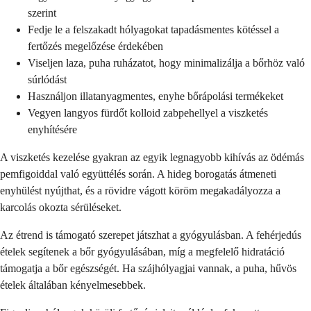
szerint
Fedje le a felszakadt hólyagokat tapadásmentes kötéssel a
fertőzés megelőzése érdekében
Viseljen laza, puha ruházatot, hogy minimalizálja a bőrhöz való
súrlódást
Használjon illatanyagmentes, enyhe bőrápolási termékeket
Vegyen langyos fürdőt kolloid zabpehellyel a viszketés
enyhítésére
A viszketés kezelése gyakran az egyik legnagyobb kihívás az ödémás
pemfigoiddal való együttélés során. A hideg borogatás átmeneti
enyhülést nyújthat, és a rövidre vágott köröm megakadályozza a
karcolás okozta sérüléseket.
Az étrend is támogató szerepet játszhat a gyógyulásban. A fehérjedús
ételek segítenek a bőr gyógyulásában, míg a megfelelő hidratáció
támogatja a bőr egészségét. Ha szájhólyagjai vannak, a puha, hűvös
ételek általában kényelmesebbek.