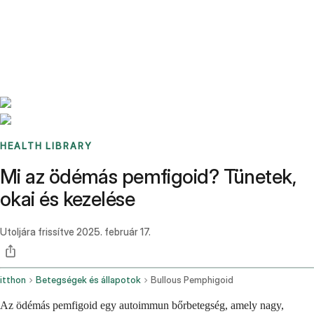
Benchmarks
Stories
FAQ
Sign up / Log in
HEALTH LIBRARY
Mi az ödémás pemfigoid? Tünetek,
okai és kezelése
Utoljára frissítve
2025. február 17.
itthon
Betegségek és állapotok
Bullous Pemphigoid
Az ödémás pemfigoid egy autoimmun bőrbetegség, amely nagy,