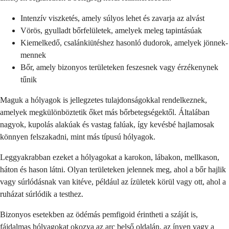
Intenzív viszketés, amely súlyos lehet és zavarja az alvást
Vörös, gyulladt bőrfelületek, amelyek meleg tapintásúak
Kiemelkedő, csalánkiütéshez hasonló dudorok, amelyek jönnek-
mennek
Bőr, amely bizonyos területeken feszesnek vagy érzékenynek
tűnik
Maguk a hólyagok is jellegzetes tulajdonságokkal rendelkeznek,
amelyek megkülönböztetik őket más bőrbetegségektől. Általában
nagyok, kupolás alakúak és vastag falúak, így kevésbé hajlamosak
könnyen felszakadni, mint más típusú hólyagok.
Leggyakrabban ezeket a hólyagokat a karokon, lábakon, mellkason,
háton és hason látni. Olyan területeken jelennek meg, ahol a bőr hajlik
vagy súrlódásnak van kitéve, például az ízületek körül vagy ott, ahol a
ruházat súrlódik a testhez.
Bizonyos esetekben az ödémás pemfigoid érintheti a száját is,
fájdalmas hólyagokat okozva az arc belső oldalán, az ínyen vagy a