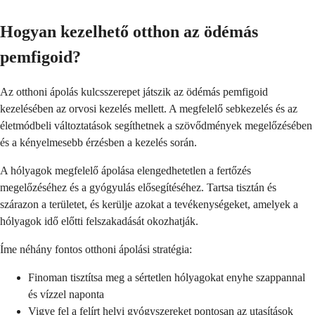
Hogyan kezelhető otthon az ödémás
pemfigoid?
Az otthoni ápolás kulcsszerepet játszik az ödémás pemfigoid
kezelésében az orvosi kezelés mellett. A megfelelő sebkezelés és az
életmódbeli változtatások segíthetnek a szövődmények megelőzésében
és a kényelmesebb érzésben a kezelés során.
A hólyagok megfelelő ápolása elengedhetetlen a fertőzés
megelőzéséhez és a gyógyulás elősegítéséhez. Tartsa tisztán és
szárazon a területet, és kerülje azokat a tevékenységeket, amelyek a
hólyagok idő előtti felszakadását okozhatják.
Íme néhány fontos otthoni ápolási stratégia:
Finoman tisztítsa meg a sértetlen hólyagokat enyhe szappannal
és vízzel naponta
Vigye fel a felírt helyi gyógyszereket pontosan az utasítások