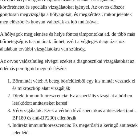
kórtörténetet és speciális vizsgálatokat igényel. Az orvos először
gondosan megvizsgálja a hólyagokat, és megkérdezi, mikor jelentek
meg először, és hogyan változtak az idő múlásával.
A hólyagok megjelenése és helye fontos támpontokat ad, de több más
bőrbetegség is hasonlónak tűnhet, ezért a végleges diagnózishoz
általában további vizsgálatokra van szükség.
Az orvos valószínűleg elvégzi ezeket a diagnosztikai vizsgálatokat az
ödémás pemfigoid megerősítésére:
Bőrmintát vétel: A beteg bőrfelületből egy kis mintát vesznek el
és mikroszkóp alatt vizsgálják
Direkt immunfluoreszcencia: Ez a speciális vizsgálat a bőrben
lerakódott antitesteket keresi
Vérvizsgálatok: Ezek a vérben lévő specifikus antitesteket (anti-
BP180 és anti-BP230) ellenőrzik
Indirekt immunfluoreszcencia: Ez megerősíti a keringő antitestek
jelenlétét