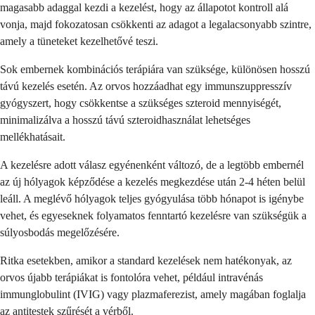
magasabb adaggal kezdi a kezelést, hogy az állapotot kontroll alá
vonja, majd fokozatosan csökkenti az adagot a legalacsonyabb szintre,
amely a tüneteket kezelhetővé teszi.
Sok embernek kombinációs terápiára van szüksége, különösen hosszú
távú kezelés esetén. Az orvos hozzáadhat egy immunszuppresszív
gyógyszert, hogy csökkentse a szükséges szteroid mennyiségét,
minimalizálva a hosszú távú szteroidhasználat lehetséges
mellékhatásait.
A kezelésre adott válasz egyénenként változó, de a legtöbb embernél
az új hólyagok képződése a kezelés megkezdése után 2-4 héten belül
leáll. A meglévő hólyagok teljes gyógyulása több hónapot is igénybe
vehet, és egyeseknek folyamatos fenntartó kezelésre van szükségük a
súlyosbodás megelőzésére.
Ritka esetekben, amikor a standard kezelések nem hatékonyak, az
orvos újabb terápiákat is fontolóra vehet, például intravénás
immunglobulint (IVIG) vagy plazmaferezist, amely magában foglalja
az antitestek szűrését a vérből.