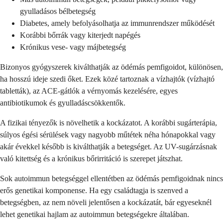
gyulladásos bélbetegség
Diabetes, amely befolyásolhatja az immunrendszer működését
Korábbi bőrrák vagy kiterjedt napégés
Krónikus vese- vagy májbetegség
Bizonyos gyógyszerek kiválthatják az ödémás pemfigoidot, különösen,
ha hosszú ideje szedi őket. Ezek közé tartoznak a vízhajtók (vízhajtó
tabletták), az ACE-gátlók a vérnyomás kezelésére, egyes
antibiotikumok és gyulladáscsökkentők.
A fizikai tényezők is növelhetik a kockázatot. A korábbi sugárterápia,
súlyos égési sérülések vagy nagyobb műtétek néha hónapokkal vagy
akár évekkel később is kiválthatják a betegséget. Az UV-sugárzásnak
való kitettség és a krónikus bőrirritáció is szerepet játszhat.
Sok autoimmun betegséggel ellentétben az ödémás pemfigoidnak nincs
erős genetikai komponense. Ha egy családtagja is szenved a
betegségben, az nem növeli jelentősen a kockázatát, bár egyeseknél
lehet genetikai hajlam az autoimmun betegségekre általában.