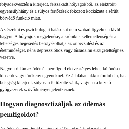
folyadékvesztés a kiterjedt, felszakadt hólyagokból, az elektrolit-
egyensúlyhiány és a súlyos fertőzések fokozott kockázata a sérült
bőrvédő funkció miatt.
Az érzelmi és pszichológiai hatásokat nem szabad figyelmen kívül
hagyni. A hólyagok megjelenése, a krónikus kellemetlenség és a
lehetséges hegesedés befolyásolhatja az önbecsülést és az
életminőséget, néha depresszióhoz vagy társadalmi elszigeteltséghez
vezetve.
Nagyon ritkán az ödémás pemfigoid életveszélyes lehet, különösen
idősebb vagy törékeny egyéneknél. Ez általában akkor fordul elő, ha a
betegség kiterjedt, súlyosan fertőzötté válik, vagy ha a kezelő
gyógyszerek szövődményei jelentkeznek.
Hogyan diagnosztizálják az ödémás
pemfigoidot?
Az ödémás pemfigoid diagnosztizálása vizuális vizsgálatot,