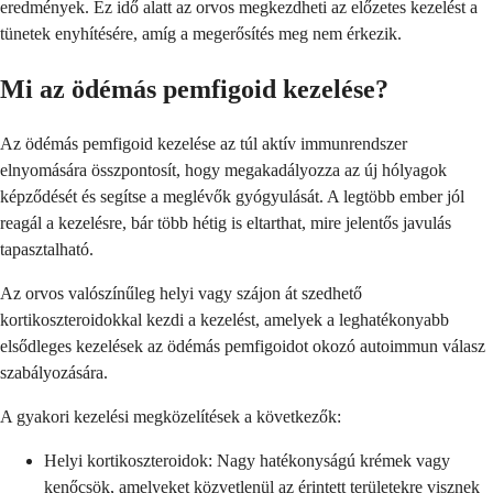
eredmények. Ez idő alatt az orvos megkezdheti az előzetes kezelést a
tünetek enyhítésére, amíg a megerősítés meg nem érkezik.
Mi az ödémás pemfigoid kezelése?
Az ödémás pemfigoid kezelése az túl aktív immunrendszer
elnyomására összpontosít, hogy megakadályozza az új hólyagok
képződését és segítse a meglévők gyógyulását. A legtöbb ember jól
reagál a kezelésre, bár több hétig is eltarthat, mire jelentős javulás
tapasztalható.
Az orvos valószínűleg helyi vagy szájon át szedhető
kortikoszteroidokkal kezdi a kezelést, amelyek a leghatékonyabb
elsődleges kezelések az ödémás pemfigoidot okozó autoimmun válasz
szabályozására.
A gyakori kezelési megközelítések a következők:
Helyi kortikoszteroidok: Nagy hatékonyságú krémek vagy
kenőcsök, amelyeket közvetlenül az érintett területekre visznek