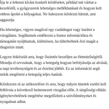
Írja le a feltenni kívánt konkrét kérdéseket, például mit várhat a
kezeléstől, a gyógyszerek lehetséges mellékhatásait és hogyan kell
otthon ápolni a hólyagokat. Ne habozzon kérdezni bármit, ami
aggasztja.
Ha lehetséges, vigyen magával egy családtagot vagy barátot a
vizsgálatra. Segíthetnek emlékezni a fontos információkra és
támogatást nyújthatnak, különösen, ha túlterheltnek érzi magát a
diagnózis miatt.
Legyen felkészült arra, hogy őszintén beszéljen az életminőségéről.
Mondja el orvosának, hogy a betegség hogyan befolyásolja az alvását,
a napi tevékenységeit és az érzelmi jólétét. Ez az információ segít
nekik megérteni a betegség teljes hatását.
Kérdezzen rá az utókezelésre és arra, hogy milyen tünetek esetén kell
felhívnia a következő beütemezett vizsgálat előtt. A sürgősségi ellátás
igénybevételének megértése megelőzheti a szövődményeket és
nyugalmat adhat.