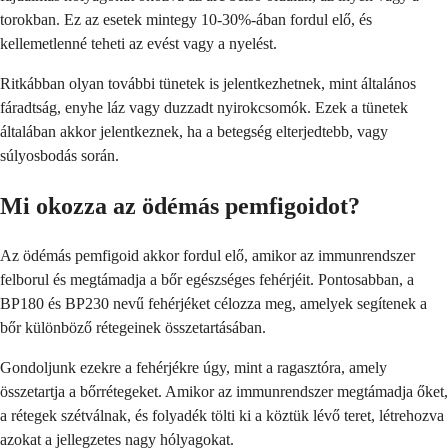
torokban. Ez az esetek mintegy 10-30%-ában fordul elő, és
kellemetlenné teheti az evést vagy a nyelést.
Ritkábban olyan további tünetek is jelentkezhetnek, mint általános
fáradtság, enyhe láz vagy duzzadt nyirokcsomók. Ezek a tünetek
általában akkor jelentkeznek, ha a betegség elterjedtebb, vagy
súlyosbodás során.
Mi okozza az ödémás pemfigoidot?
Az ödémás pemfigoid akkor fordul elő, amikor az immunrendszer
felborul és megtámadja a bőr egészséges fehérjéit. Pontosabban, a
BP180 és BP230 nevű fehérjéket célozza meg, amelyek segítenek a
bőr különböző rétegeinek összetartásában.
Gondoljunk ezekre a fehérjékre úgy, mint a ragasztóra, amely
összetartja a bőrrétegeket. Amikor az immunrendszer megtámadja őket,
a rétegek szétválnak, és folyadék tölti ki a köztük lévő teret, létrehozva
azokat a jellegzetes nagy hólyagokat.