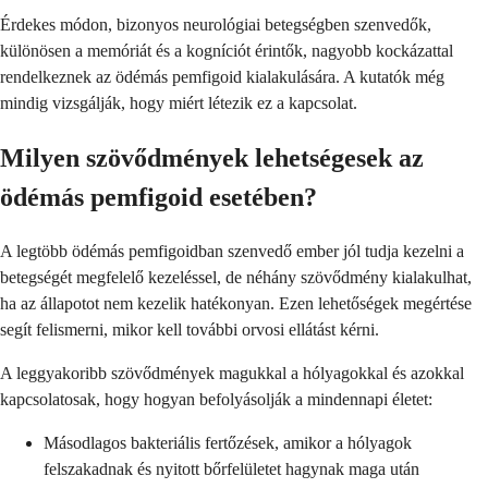
Érdekes módon, bizonyos neurológiai betegségben szenvedők,
különösen a memóriát és a kogníciót érintők, nagyobb kockázattal
rendelkeznek az ödémás pemfigoid kialakulására. A kutatók még
mindig vizsgálják, hogy miért létezik ez a kapcsolat.
Milyen szövődmények lehetségesek az
ödémás pemfigoid esetében?
A legtöbb ödémás pemfigoidban szenvedő ember jól tudja kezelni a
betegségét megfelelő kezeléssel, de néhány szövődmény kialakulhat,
ha az állapotot nem kezelik hatékonyan. Ezen lehetőségek megértése
segít felismerni, mikor kell további orvosi ellátást kérni.
A leggyakoribb szövődmények magukkal a hólyagokkal és azokkal
kapcsolatosak, hogy hogyan befolyásolják a mindennapi életet:
Másodlagos bakteriális fertőzések, amikor a hólyagok
felszakadnak és nyitott bőrfelületet hagynak maga után