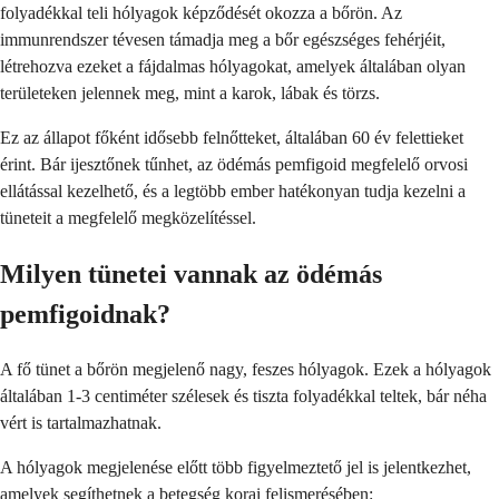
folyadékkal teli hólyagok képződését okozza a bőrön. Az
immunrendszer tévesen támadja meg a bőr egészséges fehérjéit,
létrehozva ezeket a fájdalmas hólyagokat, amelyek általában olyan
területeken jelennek meg, mint a karok, lábak és törzs.
Ez az állapot főként idősebb felnőtteket, általában 60 év felettieket
érint. Bár ijesztőnek tűnhet, az ödémás pemfigoid megfelelő orvosi
ellátással kezelhető, és a legtöbb ember hatékonyan tudja kezelni a
tüneteit a megfelelő megközelítéssel.
Milyen tünetei vannak az ödémás
pemfigoidnak?
A fő tünet a bőrön megjelenő nagy, feszes hólyagok. Ezek a hólyagok
általában 1-3 centiméter szélesek és tiszta folyadékkal teltek, bár néha
vért is tartalmazhatnak.
A hólyagok megjelenése előtt több figyelmeztető jel is jelentkezhet,
amelyek segíthetnek a betegség korai felismerésében: