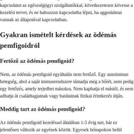
kapcsolatot az egészségügyi szolgáltatókkal, következetesen kövesse a
kezelési tervet, és ne habozzon kapcsolatba lépni, ha aggodalmai
vannak az állapotával kapcsolatban.
Gyakran ismételt kérdések az ödémás
pemfigoidról
Fertőző az ödémás pemfigoid?
Nem, az ödémás pemfigoid egyáltalán nem fertőző. Egy autoimmun
betegség, ahol a saját immunrendszere támadja meg a bőrét, nem pedig
egy fertőzés, amely terjedhet másokra. Nem kaphatja el mástól, és nem
adhatja át családtagjainak vagy barátainak fizikai érintkezés útján.
Meddig tart az ödémás pemfigoid?
Az ödémás pemfigoid kezeléssel általában 1-5 évig tart, bár ez
jelentősen változik az egyének között. Egyesek hónapokon belül