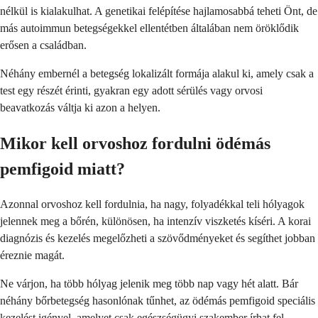
nélkül is kialakulhat. A genetikai felépítése hajlamosabbá teheti Önt, de
más autoimmun betegségekkel ellentétben általában nem öröklődik
erősen a családban.
Néhány embernél a betegség lokalizált formája alakul ki, amely csak a
test egy részét érinti, gyakran egy adott sérülés vagy orvosi
beavatkozás váltja ki azon a helyen.
Mikor kell orvoshoz fordulni ödémás
pemfigoid miatt?
Azonnal orvoshoz kell fordulnia, ha nagy, folyadékkal teli hólyagok
jelennek meg a bőrén, különösen, ha intenzív viszketés kíséri. A korai
diagnózis és kezelés megelőzheti a szövődményeket és segíthet jobban
éreznie magát.
Ne várjon, ha több hólyag jelenik meg több nap vagy hét alatt. Bár
néhány bőrbetegség hasonlónak tűnhet, az ödémás pemfigoid speciális
kezelést igényel, amelyet csak egészségügyi szakember írhat fel.