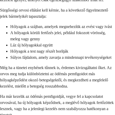
Sürgősségi orvosi ellátást kell kérnie, ha a következő figyelmeztető
jelek bármelyikét tapasztalja:
Hólyagok a szájban, amelyek megnehezítik az evést vagy ivást
A hólyagok körüli fertőzés jelei, például fokozott vörösség,
meleg vagy genny
Láz új hólyagokkal együtt
Hólyagok a test nagy részét borítják
Súlyos fájdalom, amely zavarja a mindennapi tevékenységeket
Még ha a tünetei enyhének tűnnek is, érdemes kivizsgáltatni őket. Az
orvos meg tudja különböztetni az ödémás pemfigoidot más
hólyagképződést okozó betegségektől, és megkezdheti a megfelelő
kezelést, mielőtt a betegség rosszabbodna.
Ha már kezelik az ödémás pemfigoidját, vegye fel a kapcsolatot
orvosával, ha új hólyagok képződnek, a meglévő hólyagok fertőzöttek
lesznek, vagy ha a jelenlegi kezelés nem szabályozza hatékonyan a
tüneteit.