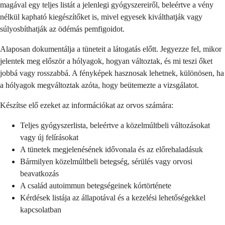
magával egy teljes listát a jelenlegi gyógyszereiről, beleértve a vény
nélkül kapható kiegészítőket is, mivel egyesek kiválthatják vagy
súlyosbíthatják az ödémás pemfigoidot.
Alaposan dokumentálja a tüneteit a látogatás előtt. Jegyezze fel, mikor
jelentek meg először a hólyagok, hogyan változtak, és mi teszi őket
jobbá vagy rosszabbá. A fényképek hasznosak lehetnek, különösen, ha
a hólyagok megváltoztak azóta, hogy beütemezte a vizsgálatot.
Készítse elő ezeket az információkat az orvos számára:
Teljes gyógyszerlista, beleértve a közelmúltbeli változásokat
vagy új felírásokat
A tünetek megjelenésének idővonala és az előrehaladásuk
Bármilyen közelmúltbeli betegség, sérülés vagy orvosi
beavatkozás
A család autoimmun betegségeinek kórtörténete
Kérdések listája az állapotával és a kezelési lehetőségekkel
kapcsolatban