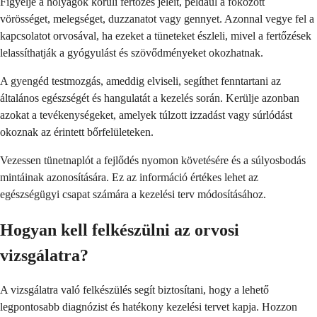
Figyelje a hólyagok körüli fertőzés jeleit, például a fokozott
vörösséget, melegséget, duzzanatot vagy gennyet. Azonnal vegye fel a
kapcsolatot orvosával, ha ezeket a tüneteket észleli, mivel a fertőzések
lelassíthatják a gyógyulást és szövődményeket okozhatnak.
A gyengéd testmozgás, ameddig elviseli, segíthet fenntartani az
általános egészségét és hangulatát a kezelés során. Kerülje azonban
azokat a tevékenységeket, amelyek túlzott izzadást vagy súrlódást
okoznak az érintett bőrfelületeken.
Vezessen tünetnaplót a fejlődés nyomon követésére és a súlyosbodás
mintáinak azonosítására. Ez az információ értékes lehet az
egészségügyi csapat számára a kezelési terv módosításához.
Hogyan kell felkészülni az orvosi
vizsgálatra?
A vizsgálatra való felkészülés segít biztosítani, hogy a lehető
legpontosabb diagnózist és hatékony kezelési tervet kapja. Hozzon