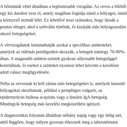
A bőrmintát vétel általában a legfontosabb vizsgálat. Az orvos a bőrből
egy kis darabot vesz el, amely magában foglalja mind a hólyagot, mind
a környező normál bőrt. Ez lehetővé teszi számukra, hogy lássák a
pontos réteget, ahol a szétválás történik, és kizárják más hólyagosodást
okozó betegségeket.
A vérvizsgálatok kimutathatják azokat a specifikus antitesteket,
amelyek az ödémás pemfigoidot okozzák, a betegek mintegy 70-90%-
ában. A magasabb antitest-szintek gyakran súlyosabb betegséggel
korrelálnak, és ezeket a szinteket nyomon lehet követni a kezelésre
adott válasz megfigyelésére.
Néha az orvosnak ki kell zárnia más betegségeket is, amelyek hasonló
hólyagokat okozhatnak, például a pemphigus vulgaris, az
epidermolysis bullosa acquisita vagy a lineáris IgA betegség.
Mindegyik betegség más kezelési megközelítést igényel.
A diagnosztikai folyamat általában néhány napig vagy egy hétig tart,
attól függően, hogy milyen gyorsan érkeznek meg a laboratóriumi