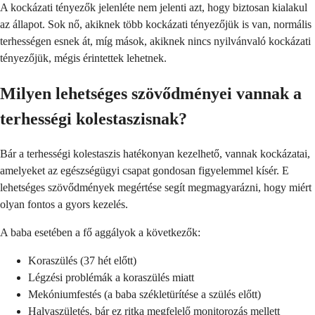
A kockázati tényezők jelenléte nem jelenti azt, hogy biztosan kialakul
az állapot. Sok nő, akiknek több kockázati tényezőjük is van, normális
terhességen esnek át, míg mások, akiknek nincs nyilvánvaló kockázati
tényezőjük, mégis érintettek lehetnek.
Milyen lehetséges szövődményei vannak a
terhességi kolestaszisnak?
Bár a terhességi kolestaszis hatékonyan kezelhető, vannak kockázatai,
amelyeket az egészségügyi csapat gondosan figyelemmel kísér. E
lehetséges szövődmények megértése segít megmagyarázni, hogy miért
olyan fontos a gyors kezelés.
A baba esetében a fő aggályok a következők:
Koraszülés (37 hét előtt)
Légzési problémák a koraszülés miatt
Mekóniumfestés (a baba székletürítése a szülés előtt)
Halvaszületés, bár ez ritka megfelelő monitorozás mellett