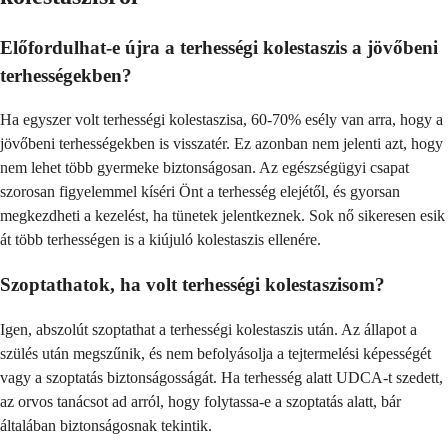
Előfordulhat-e újra a terhességi kolestaszis a jövőbeni
terhességekben?
Ha egyszer volt terhességi kolestaszisa, 60-70% esély van arra, hogy a
jövőbeni terhességekben is visszatér. Ez azonban nem jelenti azt, hogy
nem lehet több gyermeke biztonságosan. Az egészségügyi csapat
szorosan figyelemmel kíséri Önt a terhesség elejétől, és gyorsan
megkezdheti a kezelést, ha tünetek jelentkeznek. Sok nő sikeresen esik
át több terhességen is a kiújuló kolestaszis ellenére.
Szoptathatok, ha volt terhességi kolestaszisom?
Igen, abszolút szoptathat a terhességi kolestaszis után. Az állapot a
szülés után megszűnik, és nem befolyásolja a tejtermelési képességét
vagy a szoptatás biztonságosságát. Ha terhesség alatt UDCA-t szedett,
az orvos tanácsot ad arról, hogy folytassa-e a szoptatás alatt, bár
általában biztonságosnak tekintik.