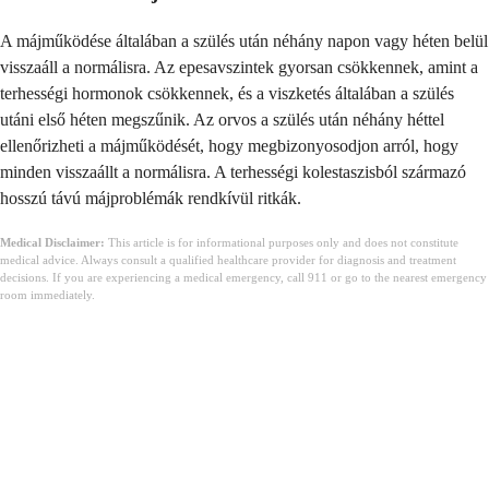
A májműködése általában a szülés után néhány napon vagy héten belül
visszaáll a normálisra. Az epesavszintek gyorsan csökkennek, amint a
terhességi hormonok csökkennek, és a viszketés általában a szülés
utáni első héten megszűnik. Az orvos a szülés után néhány héttel
ellenőrizheti a májműködését, hogy megbizonyosodjon arról, hogy
minden visszaállt a normálisra. A terhességi kolestaszisból származó
hosszú távú májproblémák rendkívül ritkák.
Medical Disclaimer:
This article is for informational purposes only and does not constitute
medical advice. Always consult a qualified healthcare provider for diagnosis and treatment
decisions. If you are experiencing a medical emergency, call 911 or go to the nearest emergency
room immediately.