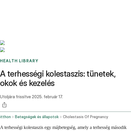
Benchmarks
Stories
FAQ
Sign up / Log in
HEALTH LIBRARY
A terhességi kolestaszis: tünetek,
okok és kezelés
Utoljára frissítve
2025. február 17.
itthon
Betegségek és állapotok
Cholestasis Of Pregnancy
A terhességi kolestaszis egy májbetegség, amely a terhesség második