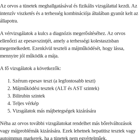
Az orvos a tünetek meghallgatásával és fizikális vizsgálattal kezdi. Az
intenzív viszketés és a terhesség kombinációja általában gyanút kelt az
állapotra.
A vérvizsgálatok a kulcs a diagnózis megerősítéséhez. Az orvos
ellenőrzi az epesavszintjét, amely a terhességi kolestaszisban
megemelkedett. Ezenkívül teszteli a májműködését, hogy lássa,
mennyire jól működik a mája.
A fő vizsgálatok a következők:
Szérum epesav teszt (a legfontosabb teszt)
Májműködési tesztek (ALT és AST szintek)
Bilirubin szintek
Teljes vérkép
Vizsgálatok más májbetegségek kizárására
Néha az orvos további vizsgálatokat rendelhet más bőrelváltozások
vagy májproblémák kizárására. Ezek lehetnek hepatitisz tesztek vagy
autoimmun markerek, ha a tünetek nem egyértelműek.