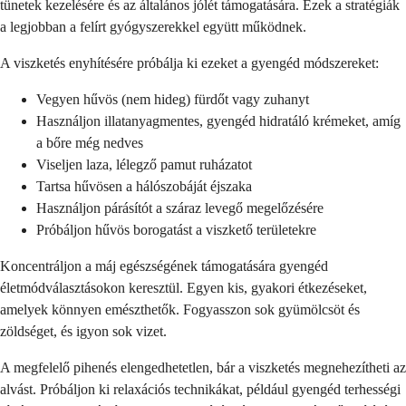
tünetek kezelésére és az általános jólét támogatására. Ezek a stratégiák
a legjobban a felírt gyógyszerekkel együtt működnek.
A viszketés enyhítésére próbálja ki ezeket a gyengéd módszereket:
Vegyen hűvös (nem hideg) fürdőt vagy zuhanyt
Használjon illatanyagmentes, gyengéd hidratáló krémeket, amíg
a bőre még nedves
Viseljen laza, lélegző pamut ruházatot
Tartsa hűvösen a hálószobáját éjszaka
Használjon párásítót a száraz levegő megelőzésére
Próbáljon hűvös borogatást a viszkető területekre
Koncentráljon a máj egészségének támogatására gyengéd
életmódválasztásokon keresztül. Egyen kis, gyakori étkezéseket,
amelyek könnyen emészthetők. Fogyasszon sok gyümölcsöt és
zöldséget, és igyon sok vizet.
A megfelelő pihenés elengedhetetlen, bár a viszketés megnehezítheti az
alvást. Próbáljon ki relaxációs technikákat, például gyengéd terhességi