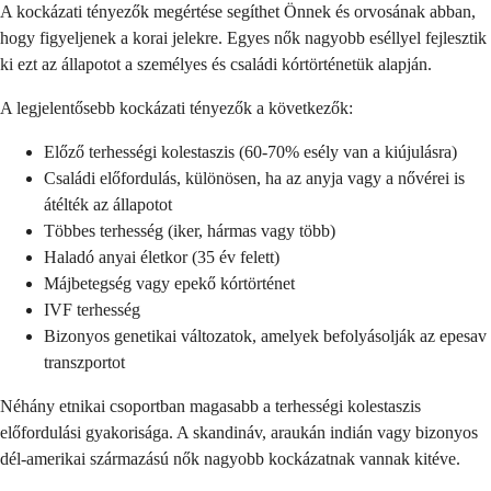
A kockázati tényezők megértése segíthet Önnek és orvosának abban,
hogy figyeljenek a korai jelekre. Egyes nők nagyobb eséllyel fejlesztik
ki ezt az állapotot a személyes és családi kórtörténetük alapján.
A legjelentősebb kockázati tényezők a következők:
Előző terhességi kolestaszis (60-70% esély van a kiújulásra)
Családi előfordulás, különösen, ha az anyja vagy a nővérei is
átélték az állapotot
Többes terhesség (iker, hármas vagy több)
Haladó anyai életkor (35 év felett)
Májbetegség vagy epekő kórtörténet
IVF terhesség
Bizonyos genetikai változatok, amelyek befolyásolják az epesav
transzportot
Néhány etnikai csoportban magasabb a terhességi kolestaszis
előfordulási gyakorisága. A skandináv, araukán indián vagy bizonyos
dél-amerikai származású nők nagyobb kockázatnak vannak kitéve.