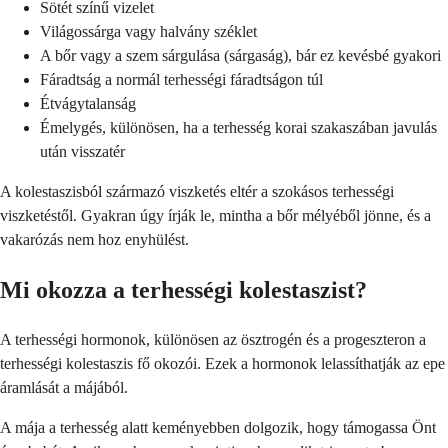
Sötét színű vizelet
Világossárga vagy halvány széklet
A bőr vagy a szem sárgulása (sárgaság), bár ez kevésbé gyakori
Fáradtság a normál terhességi fáradtságon túl
Étvágytalanság
Émelygés, különösen, ha a terhesség korai szakaszában javulás
után visszatér
A kolestaszisból származó viszketés eltér a szokásos terhességi
viszketéstől. Gyakran úgy írják le, mintha a bőr mélyéből jönne, és a
vakarózás nem hoz enyhülést.
Mi okozza a terhességi kolestaszist?
A terhességi hormonok, különösen az ösztrogén és a progeszteron a
terhességi kolestaszis fő okozói. Ezek a hormonok lelassíthatják az epe
áramlását a májából.
A mája a terhesség alatt keményebben dolgozik, hogy támogassa Önt