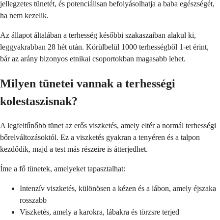
jellegzetes tünetét, és potenciálisan befolyásolhatja a baba egészségét,
ha nem kezelik.
Az állapot általában a terhesség későbbi szakaszaiban alakul ki,
leggyakrabban 28 hét után. Körülbelül 1000 terhességből 1-et érint,
bár az arány bizonyos etnikai csoportokban magasabb lehet.
Milyen tünetei vannak a terhességi
kolestaszisnak?
A legfeltűnőbb tünet az erős viszketés, amely eltér a normál terhességi
bőrelváltozásoktól. Ez a viszketés gyakran a tenyéren és a talpon
kezdődik, majd a test más részeire is átterjedhet.
Íme a fő tünetek, amelyeket tapasztalhat:
Intenzív viszketés, különösen a kézen és a lábon, amely éjszaka
rosszabb
Viszketés, amely a karokra, lábakra és törzsre terjed