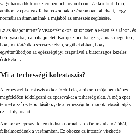
vagy harmadik trimeszterében néhány nőt érint. Akkor fordul elő,
amikor az epesavak felhalmozódnak a véráramban, ahelyett, hogy
normálisan áramlanának a májából az emésztés segítésére.
Ez az állapot intenzív viszketést okoz, különösen a kézen és a lábon, és
befolyásolhatja a baba jólétét. Bár ijesztően hangzik, annak megértése,
hogy mi történik a szervezetében, segíthet abban, hogy
együttműködjön az egészségügyi csapatával a biztonságos kezelés
érdekében.
Mi a terhességi kolestaszis?
A terhességi kolestaszis akkor fordul elő, amikor a mája nem képes
megfelelően feldolgozni az epesavakat a terhesség alatt. A mája epét
termel a zsírok lebontásához, de a terhességi hormonok lelassíthatják
ezt a folyamatot.
Amikor az epesavak nem tudnak normálisan kiáramlani a májából,
felhalmozódnak a véráramban. Ez okozza az intenzív viszketés