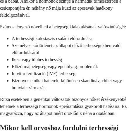
és a babát. Amikor a hormonok szintje a harmadik trimeszterben a
csúcspontjára ér, néhány nő mája küzd az epesavak hatékony
feldolgozásával.
Számos tényező növelheti a betegség kialakulásának valószínűségét:
A terhességi kolestaszis családi előfordulása
Személyes kórtörténet az állapot előző terhességekben való
előfordulásáról
Iker- vagy többes terhesség
Előző májbetegség vagy epehólyag-problémák
In vitro fertilizáció (IVF) terhesség
Bizonyos etnikai hátterek, különösen skandináv, chilei vagy
bolíviai származás
Ritka esetekben a genetikai változatok bizonyos nőket érzékenyebbé
tehetnek a terhességi hormonok epeáramlásra gyakorolt hatásaira. Ez
magyarázza, hogy az állapot miért öröklődik néha a családban.
Mikor kell orvoshoz fordulni terhességi