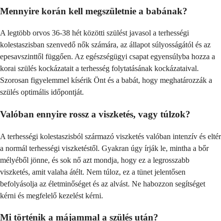
Mennyire korán kell megszületnie a babának?
A legtöbb orvos 36-38 hét közötti szülést javasol a terhességi
kolestaszisban szenvedő nők számára, az állapot súlyosságától és az
epesavszinttől függően. Az egészségügyi csapat egyensúlyba hozza a
korai szülés kockázatait a terhesség folytatásának kockázataival.
Szorosan figyelemmel kísérik Önt és a babát, hogy meghatározzák a
szülés optimális időpontját.
Valóban ennyire rossz a viszketés, vagy túlzok?
A terhességi kolestaszisból származó viszketés valóban intenzív és eltér
a normál terhességi viszketéstől. Gyakran úgy írják le, mintha a bőr
mélyéből jönne, és sok nő azt mondja, hogy ez a legrosszabb
viszketés, amit valaha átélt. Nem túloz, ez a tünet jelentősen
befolyásolja az életminőséget és az alvást. Ne habozzon segítséget
kérni és megfelelő kezelést kérni.
Mi történik a májammal a szülés után?