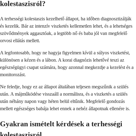
kolestaszisról?
A terhességi kolestaszis kezelhető állapot, ha időben diagnosztizálják
és kezelik. Bár az intenzív viszketés kellemetlen lehet, és a lehetséges
szövődmények aggasztóak, a legtöbb nő és baba jól van megfelelő
orvosi ellátás mellett.
A legfontosabb, hogy ne hagyja figyelmen kívül a súlyos viszketést,
különösen a kézen és a lábon. A korai diagnózis lehetővé teszi az
egészségügyi csapat számára, hogy azonnal megkezdje a kezelést és a
monitorozást.
Ne feledje, hogy ez az állapot általában teljesen megszűnik a szülés
után. A májműködése visszaáll a normálisra, és a viszketés a szülés
után néhány napon vagy héten belül eltűnik. Megfelelő gondozás
mellett egészséges babája lehet ennek a nehéz állapotnak ellenére is.
Gyakran ismételt kérdések a terhességi
kolestaszisról