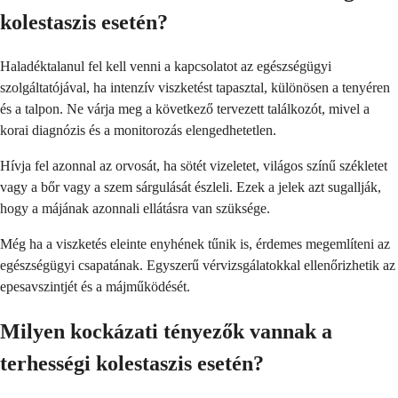
kolestaszis esetén?
Haladéktalanul fel kell venni a kapcsolatot az egészségügyi
szolgáltatójával, ha intenzív viszketést tapasztal, különösen a tenyéren
és a talpon. Ne várja meg a következő tervezett találkozót, mivel a
korai diagnózis és a monitorozás elengedhetetlen.
Hívja fel azonnal az orvosát, ha sötét vizeletet, világos színű székletet
vagy a bőr vagy a szem sárgulását észleli. Ezek a jelek azt sugallják,
hogy a májának azonnali ellátásra van szüksége.
Még ha a viszketés eleinte enyhének tűnik is, érdemes megemlíteni az
egészségügyi csapatának. Egyszerű vérvizsgálatokkal ellenőrizhetik az
epesavszintjét és a májműködését.
Milyen kockázati tényezők vannak a
terhességi kolestaszis esetén?