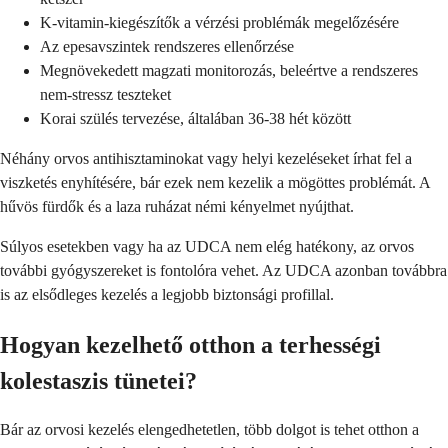
K-vitamin-kiegészítők a vérzési problémák megelőzésére
Az epesavszintek rendszeres ellenőrzése
Megnövekedett magzati monitorozás, beleértve a rendszeres
nem-stressz teszteket
Korai szülés tervezése, általában 36-38 hét között
Néhány orvos antihisztaminokat vagy helyi kezeléseket írhat fel a
viszketés enyhítésére, bár ezek nem kezelik a mögöttes problémát. A
hűvös fürdők és a laza ruházat némi kényelmet nyújthat.
Súlyos esetekben vagy ha az UDCA nem elég hatékony, az orvos
további gyógyszereket is fontolóra vehet. Az UDCA azonban továbbra
is az elsődleges kezelés a legjobb biztonsági profillal.
Hogyan kezelhető otthon a terhességi
kolestaszis tünetei?
Bár az orvosi kezelés elengedhetetlen, több dolgot is tehet otthon a