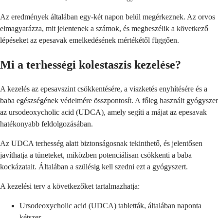
Az eredmények általában egy-két napon belül megérkeznek. Az orvos
elmagyarázza, mit jelentenek a számok, és megbeszélik a következő
lépéseket az epesavak emelkedésének mértékétől függően.
Mi a terhességi kolestaszis kezelése?
A kezelés az epesavszint csökkentésére, a viszketés enyhítésére és a
baba egészségének védelmére összpontosít. A főleg használt gyógyszer
az ursodeoxycholic acid (UDCA), amely segíti a májat az epesavak
hatékonyabb feldolgozásában.
Az UDCA terhesség alatt biztonságosnak tekinthető, és jelentősen
javíthatja a tüneteket, miközben potenciálisan csökkenti a baba
kockázatait. Általában a szülésig kell szedni ezt a gyógyszert.
A kezelési terv a következőket tartalmazhatja:
Ursodeoxycholic acid (UDCA) tabletták, általában naponta
kétszer