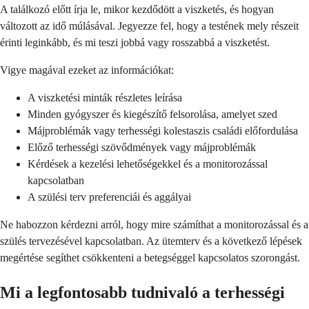
A találkozó előtt írja le, mikor kezdődött a viszketés, és hogyan
változott az idő múlásával. Jegyezze fel, hogy a testének mely részeit
érinti leginkább, és mi teszi jobbá vagy rosszabbá a viszketést.
Vigye magával ezeket az információkat:
A viszketési minták részletes leírása
Minden gyógyszer és kiegészítő felsorolása, amelyet szed
Májproblémák vagy terhességi kolestaszis családi előfordulása
Előző terhességi szövődmények vagy májproblémák
Kérdések a kezelési lehetőségekkel és a monitorozással
kapcsolatban
A szülési terv preferenciái és aggályai
Ne habozzon kérdezni arról, hogy mire számíthat a monitorozással és a
szülés tervezésével kapcsolatban. Az ütemterv és a következő lépések
megértése segíthet csökkenteni a betegséggel kapcsolatos szorongást.
Mi a legfontosabb tudnivaló a terhességi