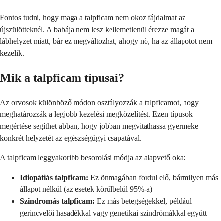
Fontos tudni, hogy maga a talpficam nem okoz fájdalmat az
újszülötteknél. A babája nem lesz kellemetlenül érezze magát a
lábhelyzet miatt, bár ez megváltozhat, ahogy nő, ha az állapotot nem
kezelik.
Mik a talpficam típusai?
Az orvosok különböző módon osztályozzák a talpficamot, hogy
meghatározzák a legjobb kezelési megközelítést. Ezen típusok
megértése segíthet abban, hogy jobban megvitathassa gyermeke
konkrét helyzetét az egészségügyi csapatával.
A talpficam leggyakoribb besorolási módja az alapvető oka:
Idiopátiás talpficam:
Ez önmagában fordul elő, bármilyen más
állapot nélkül (az esetek körülbelül 95%-a)
Szindromás talpficam:
Ez más betegségekkel, például
gerincvelői hasadékkal vagy genetikai szindrómákkal együtt