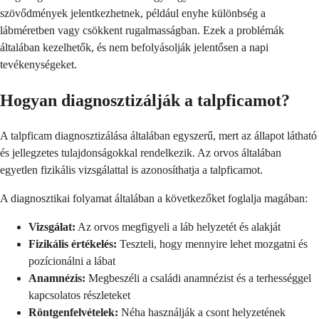
szövődmények jelentkezhetnek, például enyhe különbség a
lábméretben vagy csökkent rugalmasságban. Ezek a problémák
általában kezelhetők, és nem befolyásolják jelentősen a napi
tevékenységeket.
Hogyan diagnosztizálják a talpficamot?
A talpficam diagnosztizálása általában egyszerű, mert az állapot látható
és jellegzetes tulajdonságokkal rendelkezik. Az orvos általában
egyetlen fizikális vizsgálattal is azonosíthatja a talpficamot.
A diagnosztikai folyamat általában a következőket foglalja magában:
Vizsgálat:
Az orvos megfigyeli a láb helyzetét és alakját
Fizikális értékelés:
Teszteli, hogy mennyire lehet mozgatni és
pozícionálni a lábat
Anamnézis:
Megbeszéli a családi anamnézist és a terhességgel
kapcsolatos részleteket
Röntgenfelvételek:
Néha használják a csont helyzetének