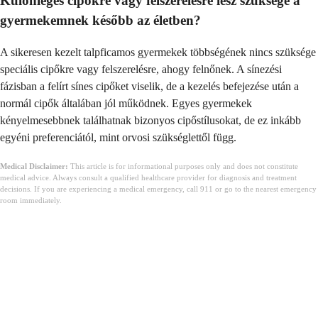
Különleges cipőkre vagy felszerelésre lesz szüksége a
gyermekemnek később az életben?
A sikeresen kezelt talpficamos gyermekek többségének nincs szüksége
speciális cipőkre vagy felszerelésre, ahogy felnőnek. A sínezési
fázisban a felírt sínes cipőket viselik, de a kezelés befejezése után a
normál cipők általában jól működnek. Egyes gyermekek
kényelmesebbnek találhatnak bizonyos cipőstílusokat, de ez inkább
egyéni preferenciától, mint orvosi szükséglettől függ.
Medical Disclaimer:
This article is for informational purposes only and does not constitute
medical advice. Always consult a qualified healthcare provider for diagnosis and treatment
decisions. If you are experiencing a medical emergency, call 911 or go to the nearest emergency
room immediately.