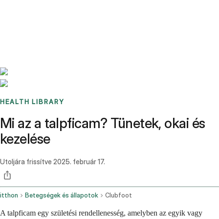
Benchmarks
Stories
FAQ
Sign up / Log in
HEALTH LIBRARY
Mi az a talpficam? Tünetek, okai és
kezelése
Utoljára frissítve
2025. február 17.
itthon
Betegségek és állapotok
Clubfoot
A talpficam egy születési rendellenesség, amelyben az egyik vagy