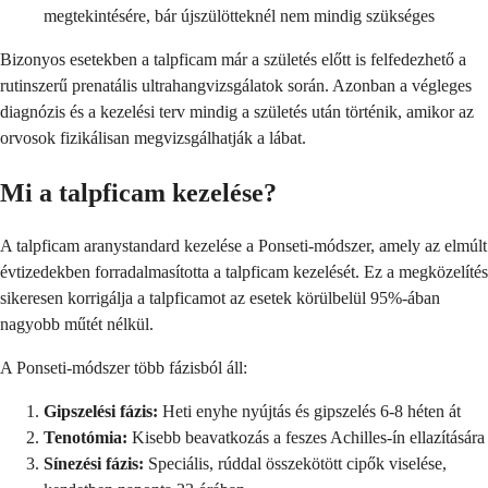
megtekintésére, bár újszülötteknél nem mindig szükséges
Bizonyos esetekben a talpficam már a születés előtt is felfedezhető a
rutinszerű prenatális ultrahangvizsgálatok során. Azonban a végleges
diagnózis és a kezelési terv mindig a születés után történik, amikor az
orvosok fizikálisan megvizsgálhatják a lábat.
Mi a talpficam kezelése?
A talpficam aranystandard kezelése a Ponseti-módszer, amely az elmúlt
évtizedekben forradalmasította a talpficam kezelését. Ez a megközelítés
sikeresen korrigálja a talpficamot az esetek körülbelül 95%-ában
nagyobb műtét nélkül.
A Ponseti-módszer több fázisból áll:
Gipszelési fázis:
Heti enyhe nyújtás és gipszelés 6-8 héten át
Tenotómia:
Kisebb beavatkozás a feszes Achilles-ín ellazítására
Sínezési fázis:
Speciális, rúddal összekötött cipők viselése,