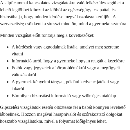
A talpficammal kapcsolatos vizsgálatokra való felkészülés segíthet a
lehető legtöbbet kihozni az időből az egészségügyi csapattal, és
biztosíthatja, hogy minden kérdése megválaszolásra kerüljön. A
szervezettség csökkenti a stresszt mind ön, mind a gyermeke számára.
Minden vizsgálat előtt fontolja meg a következőket:
A kérdések vagy aggodalmak listája, amelyet meg szeretne
vitatni
Információ arról, hogy a gyermeke hogyan reagált a kezelésre
Fotók vagy jegyzetek a bőrproblémákról vagy a megfigyelt
változásokról
A gyermek kényelmi tárgyai, például kedvenc játékai vagy
takarói
Bármilyen biztosítási információ vagy szükséges utalólap
Gipszelési vizsgálatok esetén öltöztesse fel a babát könnyen levehető
lábbelinek. Hozzon magával harapnivalót és szórakoztató dolgokat
hosszabb vizsgálatokra, mivel a folyamat időigényes lehet.