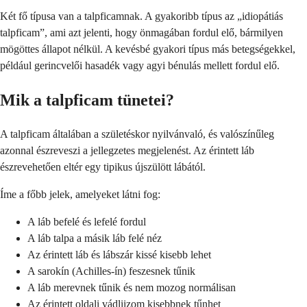
Két fő típusa van a talpficamnak. A gyakoribb típus az „idiopátiás
talpficam”, ami azt jelenti, hogy önmagában fordul elő, bármilyen
mögöttes állapot nélkül. A kevésbé gyakori típus más betegségekkel,
például gerincvelői hasadék vagy agyi bénulás mellett fordul elő.
Mik a talpficam tünetei?
A talpficam általában a születéskor nyilvánvaló, és valószínűleg
azonnal észreveszi a jellegzetes megjelenést. Az érintett láb
észrevehetően eltér egy tipikus újszülött lábától.
Íme a főbb jelek, amelyeket látni fog:
A láb befelé és lefelé fordul
A láb talpa a másik láb felé néz
Az érintett láb és lábszár kissé kisebb lehet
A sarokín (Achilles-ín) feszesnek tűnik
A láb merevnek tűnik és nem mozog normálisan
Az érintett oldali vádliizom kisebbnek tűnhet