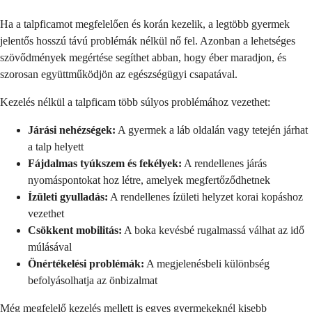
Ha a talpficamot megfelelően és korán kezelik, a legtöbb gyermek
jelentős hosszú távú problémák nélkül nő fel. Azonban a lehetséges
szövődmények megértése segíthet abban, hogy éber maradjon, és
szorosan együttműködjön az egészségügyi csapatával.
Kezelés nélkül a talpficam több súlyos problémához vezethet:
Járási nehézségek:
A gyermek a láb oldalán vagy tetején járhat
a talp helyett
Fájdalmas tyúkszem és fekélyek:
A rendellenes járás
nyomáspontokat hoz létre, amelyek megfertőződhetnek
Ízületi gyulladás:
A rendellenes ízületi helyzet korai kopáshoz
vezethet
Csökkent mobilitás:
A boka kevésbé rugalmassá válhat az idő
múlásával
Önértékelési problémák:
A megjelenésbeli különbség
befolyásolhatja az önbizalmat
Még megfelelő kezelés mellett is egyes gyermekeknél kisebb