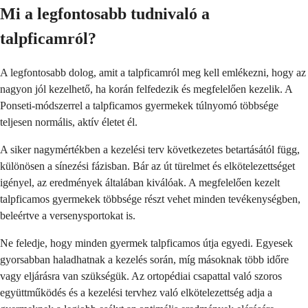
Mi a legfontosabb tudnivaló a
talpficamról?
A legfontosabb dolog, amit a talpficamról meg kell emlékezni, hogy az
nagyon jól kezelhető, ha korán felfedezik és megfelelően kezelik. A
Ponseti-módszerrel a talpficamos gyermekek túlnyomó többsége
teljesen normális, aktív életet él.
A siker nagymértékben a kezelési terv következetes betartásától függ,
különösen a sínezési fázisban. Bár az út türelmet és elkötelezettséget
igényel, az eredmények általában kiválóak. A megfelelően kezelt
talpficamos gyermekek többsége részt vehet minden tevékenységben,
beleértve a versenysportokat is.
Ne feledje, hogy minden gyermek talpficamos útja egyedi. Egyesek
gyorsabban haladhatnak a kezelés során, míg másoknak több időre
vagy eljárásra van szükségük. Az ortopédiai csapattal való szoros
együttműködés és a kezelési tervhez való elkötelezettség adja a