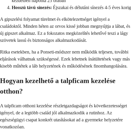
kezdetben naponta 23 órában
Hosszú távú sínezés:
Éjszakai és délutáni sínezés 4-5 éves korig
A gipszelési folyamat türelmet és elkötelezettséget igényel a
családoktól. Minden héten az orvos kissé jobban megnyújtja a lábat, és
új gipszet alkalmaz. Ez a fokozatos megközelítés lehetővé teszi a lágy
szövetek lassú és biztonságos alkalmazkodását.
Ritka esetekben, ha a Ponseti-módszer nem működik teljesen, további
eljárások válhatnak szükségessé. Ezek lehetnek ínátültetések vagy más
kisebb műtétek a láb helyzetének és működésének finomhangolására.
Hogyan kezelhető a talpficam kezelése
otthon?
A talpficam otthoni kezelése részletgazdagságot és következetességet
igényel, de a legtöbb család jól alkalmazkodik a rutinhoz. Az
egészségügyi csapat konkrét utasításokat ad a gyermeke helyzetére
vonatkozóan.