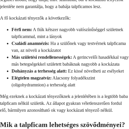
jelenléte nem garantálja, hogy a babája talpficamos lesz.
A fő kockázati tényezők a következők:
Férfi nem:
A fiúk kétszer nagyobb valószínűséggel születnek
talpficammal, mint a lányok
Családi anamnézis:
Ha a szülőnek vagy testvérnek talpficama
van, az növeli a kockázatot
Más születési rendellenességek:
A gerincvelői hasadékkal vagy
más betegségekkel született babáknak nagyobb a kockázata
Dohányzás a terhesség alatt:
Ez kissé növelheti az esélyeket
Elégtelen magzatvíz:
Alacsony folyadékszint
(oligohydramnion) a terhesség alatt
Még ezeknek a kockázati tényezőknek a jelenlétében is a legtöbb baba
talpficam nélkül születik. Az állapot gyakran véletlenszerűen fordul
elő, bármilyen azonosítható ok vagy kockázati tényező nélkül.
Mik a talpficam lehetséges szövődményei?