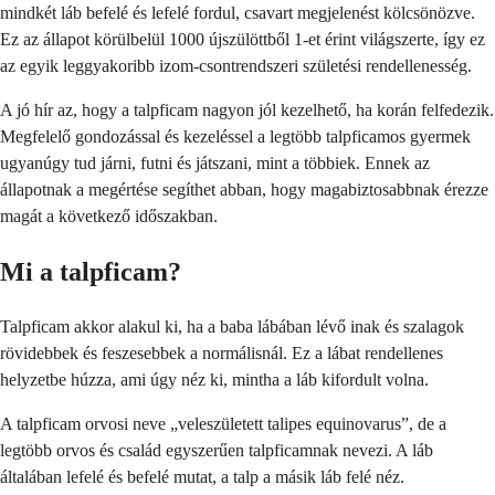
mindkét láb befelé és lefelé fordul, csavart megjelenést kölcsönözve.
Ez az állapot körülbelül 1000 újszülöttből 1-et érint világszerte, így ez
az egyik leggyakoribb izom-csontrendszeri születési rendellenesség.
A jó hír az, hogy a talpficam nagyon jól kezelhető, ha korán felfedezik.
Megfelelő gondozással és kezeléssel a legtöbb talpficamos gyermek
ugyanúgy tud járni, futni és játszani, mint a többiek. Ennek az
állapotnak a megértése segíthet abban, hogy magabiztosabbnak érezze
magát a következő időszakban.
Mi a talpficam?
Talpficam akkor alakul ki, ha a baba lábában lévő inak és szalagok
rövidebbek és feszesebbek a normálisnál. Ez a lábat rendellenes
helyzetbe húzza, ami úgy néz ki, mintha a láb kifordult volna.
A talpficam orvosi neve „veleszületett talipes equinovarus”, de a
legtöbb orvos és család egyszerűen talpficamnak nevezi. A láb
általában lefelé és befelé mutat, a talp a másik láb felé néz.