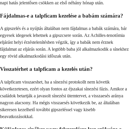
napi hatás jelentősen csökken az első néhány hónap után.
Fájdalmas-e a talpficam kezelése a babám számára?
A gipszelés és a nyújtás általában nem fájdalmas a babák számára, bár
egyesek idegesek lehetnek a gipszcsere során. Az Achilles-tenotómia
eljárást helyi érzéstelenítésben végzik, így a babák nem érznek
fájdalmat az eljárás során. A legtöbb baba jól alkalmazkodik a sínekhez
egy rövid alkalmazkodási időszak után.
Visszatérhet a talpficam a kezelés után?
A talpficam visszaeshet, ha a sínezési protokollt nem követik
következetesen, ezért olyan fontos az éjszakai sínezési fázis. Amikor a
családok betartják a javasolt sínezési ütemtervet, a visszaesés aránya
nagyon alacsony. Ha mégis visszaesés következik be, az általában
sikeresen kezelhető további gipszeléssel vagy kisebb
beavatkozásokkal.