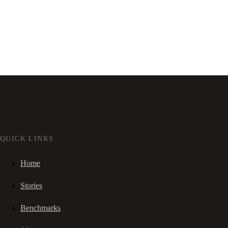
QUICK LINKS
Home
Stories
Benchmarks