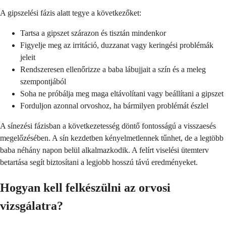
A gipszelési fázis alatt tegye a következőket:
Tartsa a gipszet szárazon és tisztán mindenkor
Figyelje meg az irritáció, duzzanat vagy keringési problémák
jeleit
Rendszeresen ellenőrizze a baba lábujjait a szín és a meleg
szempontjából
Soha ne próbálja meg maga eltávolítani vagy beállítani a gipszet
Forduljon azonnal orvoshoz, ha bármilyen problémát észlel
A sínezési fázisban a következetesség döntő fontosságú a visszaesés
megelőzésében. A sín kezdetben kényelmetlennek tűnhet, de a legtöbb
baba néhány napon belül alkalmazkodik. A felírt viselési ütemterv
betartása segít biztosítani a legjobb hosszú távú eredményeket.
Hogyan kell felkészülni az orvosi
vizsgálatra?