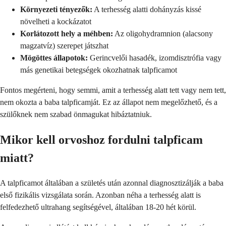
Környezeti tényezők:
A terhesség alatti dohányzás kissé
növelheti a kockázatot
Korlátozott hely a méhben:
Az oligohydramnion (alacsony
magzatvíz) szerepet játszhat
Mögöttes állapotok:
Gerincvelői hasadék, izomdisztrófia vagy
más genetikai betegségek okozhatnak talpficamot
Fontos megérteni, hogy semmi, amit a terhesség alatt tett vagy nem tett,
nem okozta a baba talpficamját. Ez az állapot nem megelőzhető, és a
szülőknek nem szabad önmagukat hibáztatniuk.
Mikor kell orvoshoz fordulni talpficam
miatt?
A talpficamot általában a születés után azonnal diagnosztizálják a baba
első fizikális vizsgálata során. Azonban néha a terhesség alatt is
felfedezhető ultrahang segítségével, általában 18-20 hét körül.