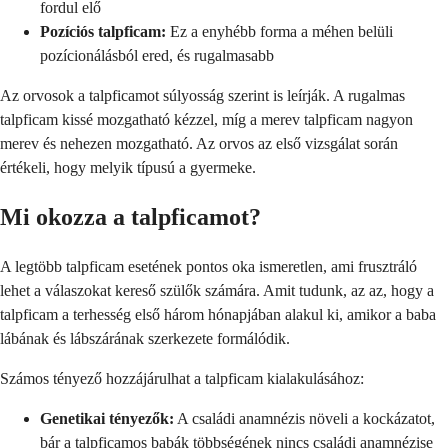
fordul elő
Pozíciós talpficam:
Ez a enyhébb forma a méhen belüli
pozícionálásból ered, és rugalmasabb
Az orvosok a talpficamot súlyosság szerint is leírják. A rugalmas
talpficam kissé mozgatható kézzel, míg a merev talpficam nagyon
merev és nehezen mozgatható. Az orvos az első vizsgálat során
értékeli, hogy melyik típusú a gyermeke.
Mi okozza a talpficamot?
A legtöbb talpficam esetének pontos oka ismeretlen, ami frusztráló
lehet a válaszokat kereső szülők számára. Amit tudunk, az az, hogy a
talpficam a terhesség első három hónapjában alakul ki, amikor a baba
lábának és lábszárának szerkezete formálódik.
Számos tényező hozzájárulhat a talpficam kialakulásához:
Genetikai tényezők:
A családi anamnézis növeli a kockázatot,
bár a talpficamos babák többségének nincs családi anamnézise