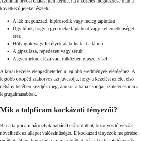
Azonnali orvosi ellátást kell kérnie, ha a kezelés megkezdése után a
következő jeleket észleli:
A láb megduzzad, kipirosodik vagy meleg tapintású
Úgy tűnik, hogy a gyermeke fájdalmat vagy kellemetlenséget
érez
Hólyagok vagy fekélyek alakulnak ki a lábon
A gipsz laza, repedezett vagy sérült
A gyermeknek láza van, miközben gipszet visel
A korai kezelés elengedhetetlen a legjobb eredmények eléréséhez. A
legtöbb ortopéd szakorvos azt javasolja, hogy a kezelést az élet első
néhány hetében kezdjék meg, amikor a baba csontjai, ízületei és inai a
legrugalmasabbak.
Mik a talpficam kockázati tényezői?
Bár a talpficam bármelyik babánál előfordulhat, bizonyos tényezők
növelhetik az állapot valószínűségét. E kockázati tényezők megértése
segíthet abban, hogy tudja, mire számíthat, bár a kockázati tényezők