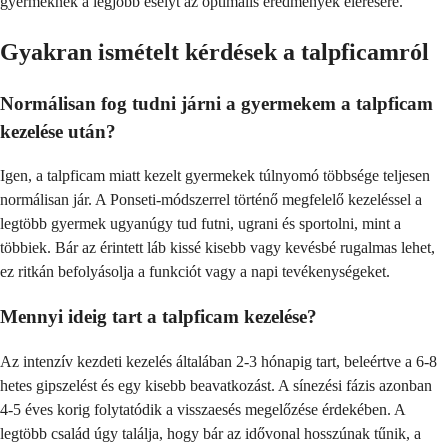
gyermeknek a legjobb esélyt az optimális eredmények elérésére.
Gyakran ismételt kérdések a talpficamról
Normálisan fog tudni járni a gyermekem a talpficam
kezelése után?
Igen, a talpficam miatt kezelt gyermekek túlnyomó többsége teljesen
normálisan jár. A Ponseti-módszerrel történő megfelelő kezeléssel a
legtöbb gyermek ugyanúgy tud futni, ugrani és sportolni, mint a
többiek. Bár az érintett láb kissé kisebb vagy kevésbé rugalmas lehet,
ez ritkán befolyásolja a funkciót vagy a napi tevékenységeket.
Mennyi ideig tart a talpficam kezelése?
Az intenzív kezdeti kezelés általában 2-3 hónapig tart, beleértve a 6-8
hetes gipszelést és egy kisebb beavatkozást. A sínezési fázis azonban
4-5 éves korig folytatódik a visszaesés megelőzése érdekében. A
legtöbb család úgy találja, hogy bár az idővonal hosszúnak tűnik, a