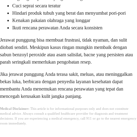
Cuci seprai secara teratur
Hindari produk tubuh yang berat dan menyumbat pori-pori
Kenakan pakaian olahraga yang longgar
Ikuti rencana perawatan Anda secara konsisten
Jerawat punggung bisa membuat frustrasi, tidak nyaman, dan sulit
diobati sendiri. Meskipun kasus ringan mungkin membaik dengan
sabun benzoyl peroxide atau asam salisilat, bacne yang persisten atau
parah seringkali memerlukan pengobatan resep.
Jika jerawat punggung Anda terasa sakit, meluas, atau meninggalkan
bekas luka, berbicara dengan penyedia layanan kesehatan dapat
membantu Anda menemukan rencana perawatan yang tepat dan
mencegah kerusakan kulit jangka panjang.
Medical Disclaimer:
This article is for informational purposes only and does not constitute
medical advice. Always consult a qualified healthcare provider for diagnosis and treatment
decisions. If you are experiencing a medical emergency, call 911 or go to the nearest emergency
room immediately.