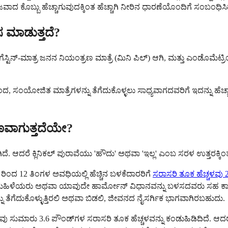
ು ನಿಜವಾದ ಕೊಬ್ಬು ಹೆಚ್ಚಾಗುವುದಕ್ಕಿಂತ ಹೆಚ್ಚಾಗಿ ನೀರಿನ ಧಾರಣೆಯೊಂದಿಗೆ ಸಂಬಂಧಿಸಿ
ಸ ಮಾಡುತ್ತದೆ?
 ಪ್ರೊಗೆಸ್ಟಿನ್-ಮಾತ್ರ ಜನನ ನಿಯಂತ್ರಣ ಮಾತ್ರೆ (ಮಿನಿ ಪಿಲ್) ಆಗಿ, ಮತ್ತು ಎಂಡೊಮ
ರಿಂದ, ಸಂಯೋಜಿತ ಮಾತ್ರೆಗಳನ್ನು ತೆಗೆದುಕೊಳ್ಳಲು ಸಾಧ್ಯವಾಗದವರಿಗೆ ಇದನ್ನು ಹೆಚ್ಚ
ರಣವಾಗುತ್ತದೆಯೇ?
ಆದರೆ ಕ್ಲಿನಿಕಲ್ ಪುರಾವೆಯು 'ಹೌದು' ಅಥವಾ 'ಇಲ್ಲ' ಎಂಬ ಸರಳ ಉತ್ತರಕ್ಕಿಂತ ಹೆ
ರಿಂದ 12 ತಿಂಗಳ ಅವಧಿಯಲ್ಲಿ ಹೆಚ್ಚಿನ ಬಳಕೆದಾರರಿಗೆ
ಸರಾಸರಿ ತೂಕ ಹೆಚ್ಚಳವು 2
ಹಿಳೆಯರು ಅಥವಾ ಯಾವುದೇ ಹಾರ್ಮೋನ್ ವಿಧಾನವನ್ನು ಬಳಸದವರು ಸಹ ಕಾಲಾನಂತ
 ತೆಗೆದುಕೊಳ್ಳುತ್ತಿರಲಿ ಅಥವಾ ಬಿಡಲಿ, ಜೀವನದ ನೈಸರ್ಗಿಕ ಭಾಗವಾಗಿರಬಹುದು.
ವು ಸುಮಾರು 3.6 ಪೌಂಡ್‌ಗಳ ಸರಾಸರಿ ತೂಕ ಹೆಚ್ಚಳವನ್ನು ಕಂಡುಹಿಡಿದಿದೆ. ಆದರೆ