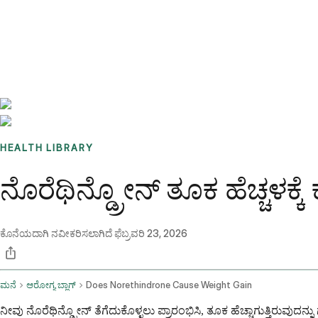
Benchmarks
Stories
FAQ
Sign up / Log in
HEALTH LIBRARY
ನೊರೆಥಿನ್ಡ್ರೋನ್ ತೂಕ ಹೆಚ್ಚಳಕ್
ಕೊನೆಯದಾಗಿ ನವೀಕರಿಸಲಾಗಿದೆ
ಫೆಬ್ರವರಿ 23, 2026
ಮನೆ
ಆರೋಗ್ಯ ಬ್ಲಾಗ್
Does Norethindrone Cause Weight Gain
ನೀವು ನೊರೆಥಿನ್ಡ್ರೋನ್ ತೆಗೆದುಕೊಳ್ಳಲು ಪ್ರಾರಂಭಿಸಿ, ತೂಕ ಹೆಚ್ಚಾಗುತ್ತಿರುವುದನ