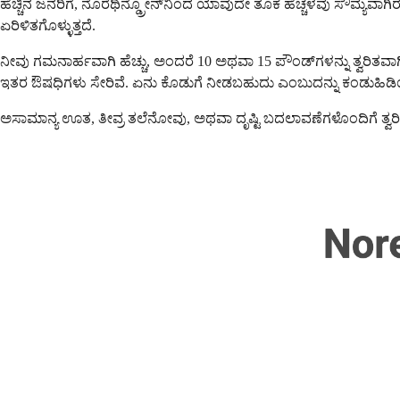
ಹೆಚ್ಚಿನ ಜನರಿಗೆ, ನೊರೆಥಿನ್ಡ್ರೋನ್‌ನಿಂದ ಯಾವುದೇ ತೂಕ ಹೆಚ್ಚಳವು ಸೌಮ್ಯವಾಗಿ
ಏರಿಳಿತಗೊಳ್ಳುತ್ತದೆ.
ನೀವು ಗಮನಾರ್ಹವಾಗಿ ಹೆಚ್ಚು, ಅಂದರೆ 10 ಅಥವಾ 15 ಪೌಂಡ್‌ಗಳನ್ನು ತ್ವರಿತವಾಗಿ 
ಇತರ ಔಷಧಿಗಳು ಸೇರಿವೆ. ಏನು ಕೊಡುಗೆ ನೀಡಬಹುದು ಎಂಬುದನ್ನು ಕಂಡುಹಿಡ
ಅಸಾಮಾನ್ಯ ಊತ, ತೀವ್ರ ತಲೆನೋವು, ಅಥವಾ ದೃಷ್ಟಿ ಬದಲಾವಣೆಗಳೊಂದಿಗೆ ತ್ವರಿತ