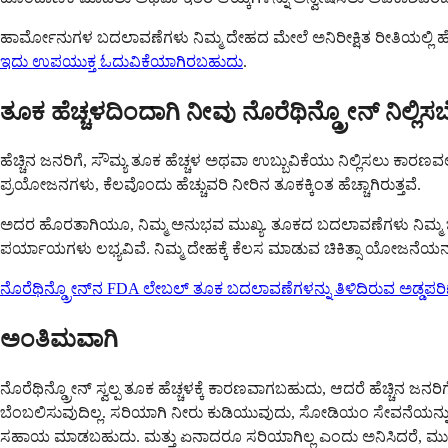
ಹಾರ್ಮೋನುಗಳ ಬದಲಾವಣೆಗಳು ನಿಮ್ಮ ದೇಹದ ಮೇಲೆ ಅನಿರೀಕ್ಷಿತ ರೀತಿಯಲ್ಲಿ 
ಇದು ಉಪಯುಕ್ತ ಓದುವಿಕೆಯಾಗಿರಬಹುದು
.
ತೂಕ ಹೆಚ್ಚಳದಿಂದಾಗಿ ನೀವು ನೊರೆಥಿನ್ಡ್ರೋನ್ ನಿಲ್ಲಿ
ಹೆಚ್ಚಿನ ಜನರಿಗೆ, ಸೌಮ್ಯ ತೂಕ ಹೆಚ್ಚಳ ಅಥವಾ ಉಬ್ಬುವಿಕೆಯು ನಿಲ್ಲಿಸಲು ಕಾರ
ಪ್ರಯೋಜನಗಳು, ಕೆಲವೊಂದು ಹೆಚ್ಚುವರಿ ನೀರಿನ ತೂಕಕ್ಕಿಂತ ಹೆಚ್ಚಾಗಿರುತ್ತವೆ.
ಅದರ ಹೊರತಾಗಿಯೂ, ನಿಮ್ಮ ಅನುಭವ ಮುಖ್ಯ. ತೂಕದ ಬದಲಾವಣೆಗಳು ನಿಮ್ಮ ಜೀವನದ
ಪರ್ಯಾಯಗಳು ಲಭ್ಯವಿವೆ. ನಿಮ್ಮ ದೇಹಕ್ಕೆ ಕೆಲಸ ಮಾಡುವ ಚಿಕಿತ್ಸಾ ಯೋಜನೆಯನ
ನೊರೆಥಿನ್ಡ್ರೋನ್‌ನ FDA ಲೇಬಲ್ ತೂಕ ಬದಲಾವಣೆಗಳನ್ನು ತಿಳಿದಿರುವ ಅಡ್ಡಪರಿ
ಅಂತಿಮವಾಗಿ
ನೊರೆಥಿನ್ಡ್ರೋನ್ ಸ್ವಲ್ಪ ತೂಕ ಹೆಚ್ಚಳಕ್ಕೆ ಕಾರಣವಾಗಬಹುದು, ಆದರೆ ಹೆಚ್ಚಿನ ಜನರಿಗ
ಬೆಂಬಲಿಸುವುದಿಲ್ಲ. ಸರಿಯಾಗಿ ನೀರು ಕುಡಿಯುವುದು, ಸೋಡಿಯಂ ಸೇವನೆಯನ್ನು
ಸಹಾಯ ಮಾಡಬಹುದು. ಮತ್ತು ಏನಾದರೂ ಸರಿಯಾಗಿಲ್ಲ ಎಂದು ಅನಿಸಿದರೆ, ಮುಂದಿನ ಹ