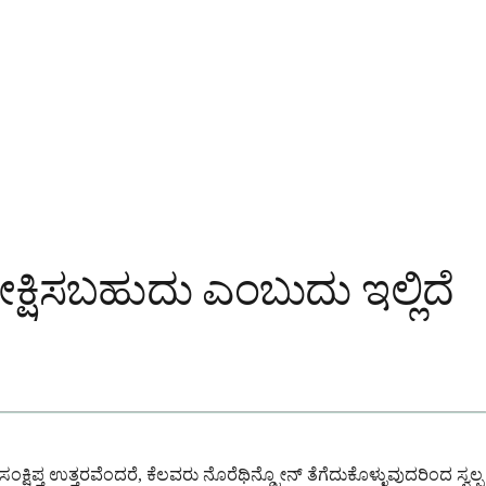
ೀಕ್ಷಿಸಬಹುದು ಎಂಬುದು ಇಲ್ಲಿದೆ
್ಷಿಪ್ತ ಉತ್ತರವೆಂದರೆ, ಕೆಲವರು ನೊರೆಥಿನ್ಡ್ರೋನ್ ತೆಗೆದುಕೊಳ್ಳುವುದರಿಂದ ಸ್ವಲ್ಪ