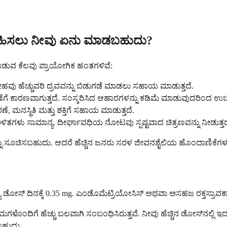
ಿರ್ವಹಿಸಲು ನೀವು ಏನು ಮಾಡಬಹುದು?
ಮಾಡುವ ಕೆಲವು ಪ್ರಾಯೋಗಿಕ ಹಂತಗಳಿವೆ:
ೇಹವು ಹೆಚ್ಚುವರಿ ದ್ರವವನ್ನು ಬಿಡುಗಡೆ ಮಾಡಲು ಸಹಾಯ ಮಾಡುತ್ತದೆ.
ೆಗೆ ಕಾರಣವಾಗುತ್ತದೆ. ಸಂಸ್ಕರಿಸಿದ ಆಹಾರಗಳನ್ನು ಕಡಿಮೆ ಮಾಡುವುದರಿಂದ ಉಬ
 ಮನಸ್ಥಿತಿ ಮತ್ತು ಶಕ್ತಿಗೆ ಸಹಾಯ ಮಾಡುತ್ತದೆ.
ಏರಿಳಿತಗಳು ಸಾಮಾನ್ಯ. ದೀರ್ಘಾವಧಿಯ ನೋಟವು ಸ್ಪಷ್ಟವಾದ ಚಿತ್ರಣವನ್ನು ನೀಡುತ್ತದ
ನು ಸೂಚಿಸಬಹುದು. ಆದರೆ ಹೆಚ್ಚಿನ ಜನರು ಸರಳ ಜೀವನಶೈಲಿಯ ಹೊಂದಾಣಿಕೆಗಳು ಸಾಕ
 ಡೋಸ್ ದಿನಕ್ಕೆ 0.35 mg. ಎಂಡೊಮೆಟ್ರಿಯೋಸಿಸ್ ಅಥವಾ ಅಸಹಜ ರಕ್ತಸ್ರಾವಕ್ಕಾ
ಂದಿಗೆ ಹೆಚ್ಚು ಬಲವಾಗಿ ಸಂಬಂಧಿಸಿರುತ್ತವೆ. ನೀವು ಹೆಚ್ಚಿನ ಡೋಸ್‌ನಲ್ಲಿ ಇದ್ದ
ಬಹುದು.