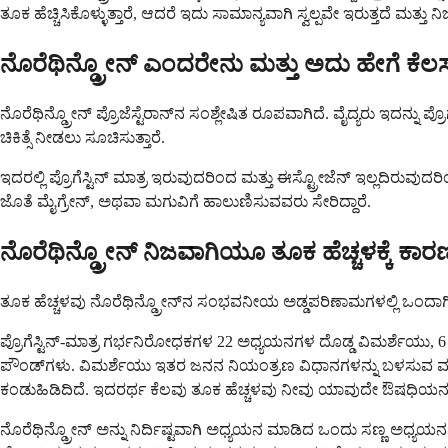
ತೂಕ ಹೆಚ್ಚಿಸಿಕೊಳ್ಳುತ್ತಾರೆ, ಆದರೆ ಇದು ಸಾಮಾನ್ಯವಾಗಿ ಸ್ವಲ್ಪವೇ ಇರುತ್ತದೆ ಮತ್ತ
ನೊರೆಥಿನ್ಡ್ರೋನ್ ಎಂದರೇನು ಮತ್ತು ಅದು ಹೇಗೆ ಕೆಲ
ನೊರೆಥಿನ್ಡ್ರೋನ್ ಪ್ರೊಜೆಸ್ಟೆರಾನ್‌ನ ಸಂಶ್ಲೇಷಿತ ರೂಪವಾಗಿದೆ. ವೈದ್ಯರು ಇದನ್ನು
ಚಿಕಿತ್ಸೆ ನೀಡಲು ಸೂಚಿಸುತ್ತಾರೆ.
ಇದರಲ್ಲಿ ಪ್ರೊಗೆಸ್ಟಿನ್ ಮಾತ್ರ ಇರುವುದರಿಂದ ಮತ್ತು ಈಸ್ಟ್ರೋಜೆನ್ ಇಲ್ಲದಿರುವುದ
ಜೊತೆ ಮೈಗ್ರೇನ್, ಅಥವಾ ಮಗುವಿಗೆ ಹಾಲುಣಿಸುವವರು ಸೇರಿದ್ದಾರೆ.
ನೊರೆಥಿನ್ಡ್ರೋನ್ ನಿಜವಾಗಿಯೂ ತೂಕ ಹೆಚ್ಚಳಕ್ಕೆ ಕಾ
ತೂಕ ಹೆಚ್ಚಳವು ನೊರೆಥಿನ್ಡ್ರೋನ್‌ನ ಸಂಭವನೀಯ ಅಡ್ಡಪರಿಣಾಮಗಳಲ್ಲಿ ಒಂದಾಗಿದೆ. 
ಪ್ರೊಗೆಸ್ಟಿನ್-ಮಾತ್ರ ಗರ್ಭನಿರೋಧಕಗಳ 22 ಅಧ್ಯಯನಗಳ ದೊಡ್ಡ ವಿಮರ್ಶೆಯು, 6 
ಪೌಂಡ್‌ಗಳು. ವಿಮರ್ಶೆಯು ಇತರ ಜನನ ನಿಯಂತ್ರಣ ವಿಧಾನಗಳನ್ನು ಬಳಸುವ ಮ
ಕಂಡುಹಿಡಿದಿದೆ. ಇದರರ್ಥ ಕೆಲವು ತೂಕ ಹೆಚ್ಚಳವು ನೀವು ಯಾವುದೇ ಔಷಧಿಯನ್ನು
ನೊರೆಥಿನ್ಡ್ರೋನ್ ಅನ್ನು ನಿರ್ದಿಷ್ಟವಾಗಿ ಅಧ್ಯಯನ ಮಾಡಿದ ಒಂದು ಸಣ್ಣ ಅಧ್ಯಯನ