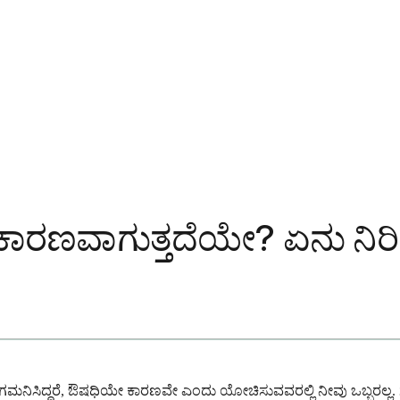
ಕೆ ಕಾರಣವಾಗುತ್ತದೆಯೇ? ಏನು ನಿರ
್ನು ಗಮನಿಸಿದ್ದರೆ, ಔಷಧಿಯೇ ಕಾರಣವೇ ಎಂದು ಯೋಚಿಸುವವರಲ್ಲಿ ನೀವು ಒಬ್ಬರಲ್ಲ. ಸಂಕ