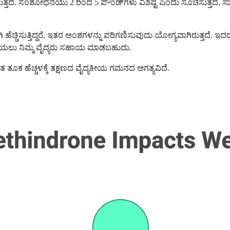
ರುತ್ತದೆ. ಸಂಶೋಧನೆಯು 2 ರಿಂದ 5 ಪೌಂಡ್‌ಗಳು ವಿಶಿಷ್ಟ ಎಂದು ಸೂಚಿಸುತ್ತದೆ, ಸ
ಹೆಚ್ಚಿಸುತ್ತಿದ್ದರೆ, ಇತರ ಅಂಶಗಳನ್ನು ಪರಿಗಣಿಸುವುದು ಯೋಗ್ಯವಾಗಿರುತ್ತದೆ. ಇದ
ಿಯಲು ನಿಮ್ಮ ವೈದ್ಯರು ಸಹಾಯ ಮಾಡಬಹುದು.
 ತೂಕ ಹೆಚ್ಚಳಕ್ಕೆ ತಕ್ಷಣದ ವೈದ್ಯಕೀಯ ಗಮನದ ಅಗತ್ಯವಿದೆ.