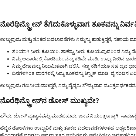
ನೊರೆಥಿನ್ಡ್ರೋನ್ ತೆಗೆದುಕೊಳ್ಳುವಾಗ ತೂಕವನ್ನು ನ
ಉಬ್ಬುವುದು ಮತ್ತು ತೂಕದ ಬದಲಾವಣೆಗಳು ನಿಮ್ಮನ್ನು ಕಾಡುತ್ತಿದ್ದರೆ, ಸಹಾಯ 
ಸರಿಯಾಗಿ ನೀರು ಕುಡಿಯಿರಿ. ಸಾಕಷ್ಟು ನೀರು ಕುಡಿಯುವುದರಿಂದ ನಿಮ್ಮ ದ
ನಿಮ್ಮ ಆಹಾರದಲ್ಲಿ ಸೋಡಿಯಂವನ್ನು ಕಡಿಮೆ ಮಾಡಿ. ಉಪ್ಪು ನೀರಿನ ಧಾರಣ
ನಿಮ್ಮ ದೇಹವನ್ನು ನಿಯಮಿತವಾಗಿ ಚಲಿಸಿ. ಸಣ್ಣ ನಡಿಗೆಯೂ ಸಹ ದ್ರವ ಧಾರಣೆ,
ದಿನಗಳಿಗಿಂತ ವಾರಗಳಲ್ಲಿ ನಿಮ್ಮ ತೂಕವನ್ನು ಟ್ರ್ಯಾಕ್ ಮಾಡಿ. ದೈನಂದಿನ 
ಉಬ್ಬುವುದು ಗಣನೀಯವಾಗಿದ್ದರೆ, ನಿಮ್ಮ ವೈದ್ಯರು ಸೌಮ್ಯವಾದ ಮೂತ್ರವರ್ಧಕವನ್
ನೊರೆಥಿನ್ಡ್ರೋನ್‌ನ ಡೋಸ್ ಮುಖ್ಯವೇ?
ಹೌದು, ಡೋಸ್ ವ್ಯತ್ಯಾಸವನ್ನು ಮಾಡಬಹುದು. ಜನನ ನಿಯಂತ್ರಣಕ್ಕಾಗಿ, ಸಾಮಾನ್ಯ
ಹೆಚ್ಚಿನ ಡೋಸ್‌ಗಳು ಉಬ್ಬುವಿಕೆ ಮತ್ತು ತೂಕದ ಬದಲಾವಣೆಗಳಂತಹ ಅಡ್ಡಪರಿಣಾಮಗಳೊ
ಹೊಂದಾಣಿಕೆ ಮಾಡಲು ಅಥವಾ ಇತರ ಆಯ್ಕೆಗಳನ್ನು ಅನ್ವೇಷಿಸಲು ಅವಕಾಶವಿರ