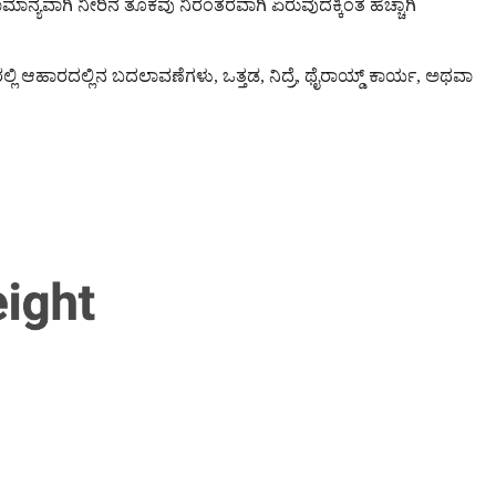
ಾಮಾನ್ಯವಾಗಿ ನೀರಿನ ತೂಕವು ನಿರಂತರವಾಗಿ ಏರುವುದಕ್ಕಿಂತ ಹೆಚ್ಚಾಗಿ
ರಲ್ಲಿ ಆಹಾರದಲ್ಲಿನ ಬದಲಾವಣೆಗಳು, ಒತ್ತಡ, ನಿದ್ರೆ, ಥೈರಾಯ್ಡ್ ಕಾರ್ಯ, ಅಥವಾ