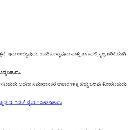
್ತದೆ. ಇದು ಉಬ್ಬುವುದು, ಊದಿಕೊಳ್ಳುವುದು ಮತ್ತು ತೂಕದಲ್ಲಿ ಸ್ವಲ್ಪ ಏರಿಕೆಯಾಗಿ
ಿನ್ನಬಹುದು.
ಮೆ ಚಲಿಸಬಹುದು ಅಥವಾ ಸಮಾಧಾನಕರ ಆಹಾರಗಳತ್ತ ಹೆಚ್ಚು ಒಲವು ತೋರಬಹುದು.
್ಳುವುದು ನಿಮಗೆ ಧೈರ್ಯ ನೀಡಬಹುದು
.