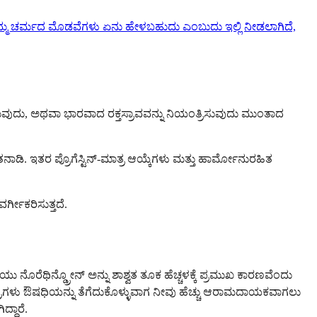
ಮ್ಮ ಚರ್ಮದ ಮೊಡವೆಗಳು ಏನು ಹೇಳಬಹುದು ಎಂಬುದು ಇಲ್ಲಿ ನೀಡಲಾಗಿದೆ,
ಹಿಸುವುದು, ಅಥವಾ ಭಾರವಾದ ರಕ್ತಸ್ರಾವವನ್ನು ನಿಯಂತ್ರಿಸುವುದು ಮುಂತಾದ
ಿ. ಇತರ ಪ್ರೊಗೆಸ್ಟಿನ್-ಮಾತ್ರ ಆಯ್ಕೆಗಳು ಮತ್ತು ಹಾರ್ಮೋನುರಹಿತ
್ಗೀಕರಿಸುತ್ತದೆ.
ಾವೆಯು ನೊರೆಥಿನ್ಡ್ರೋನ್ ಅನ್ನು ಶಾಶ್ವತ ತೂಕ ಹೆಚ್ಚಳಕ್ಕೆ ಪ್ರಮುಖ ಕಾರಣವೆಂದು
್ರಗಳು ಔಷಧಿಯನ್ನು ತೆಗೆದುಕೊಳ್ಳುವಾಗ ನೀವು ಹೆಚ್ಚು ಆರಾಮದಾಯಕವಾಗಲು
್ದಾರೆ.