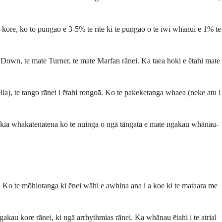
kore, ko tō pūngao e 3-5% te rite ki te pūngao o te iwi whānui e 1% te
e Down, te mate Turner, te mate Marfan rānei. Ka taea hoki e ētahi mate
lla), te tango rānei i ētahi rongoā. Ko te pakeketanga whaea (neke atu i
i kia whakatenatena ko te nuinga o ngā tāngata e mate ngakau whānau-
 Ko te mōhiotanga ki ēnei wāhi e awhina ana i a koe ki te mataara me
gakau kore rānei, ki ngā arrhythmias rānei. Ka whānau ētahi i te atrial