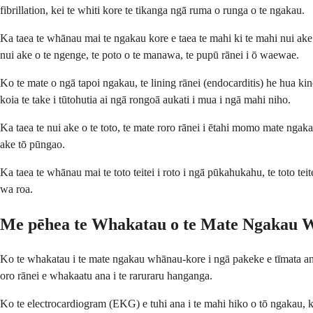
fibrillation, kei te whiti kore te tikanga ngā ruma o runga o te ngakau.
Ka taea te whānau mai te ngakau kore e taea te mahi ki te mahi nui ake 
nui ake o te ngenge, te poto o te manawa, te pupū rānei i ō waewae.
Ko te mate o ngā tapoi ngakau, te lining rānei (endocarditis) he hua k
koia te take i tūtohutia ai ngā rongoā aukati i mua i ngā mahi niho.
Ka taea te nui ake o te toto, te mate roro rānei i ētahi momo mate ngak
ake tō pūngao.
Ka taea te whānau mai te toto teitei i roto i ngā pūkahukahu, te toto te
wa roa.
Me pēhea te Whakatau o te Mate Ngakau 
Ko te whakatau i te mate ngakau whānau-kore i ngā pakeke e tīmata ana
oro rānei e whakaatu ana i te raruraru hanganga.
Ko te electrocardiogram (EKG) e tuhi ana i te mahi hiko o tō ngakau,