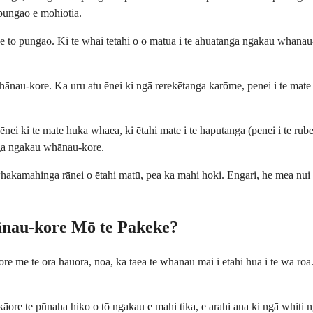
 pūngao e mohiotia.
e tō pūngao. Ki te whai tetahi o ō mātua i te āhuatanga ngakau whānau-
 whānau-kore. Ka uru atu ēnei ki ngā rerekētanga karōme, penei i te mat
nei ki te mate huka whaea, ki ētahi mate i te haputanga (penei i te rube
nga ngakau whānau-kore.
 whakamahinga rānei o ētahi matū, pea ka mahi hoki. Engari, he mea nu
ānau-kore Mō te Pakeke?
me te ora hauora, noa, ka taea te whānau mai i ētahi hua i te wa roa.
kāore te pūnaha hiko o tō ngakau e mahi tika, e arahi ana ki ngā whiti n