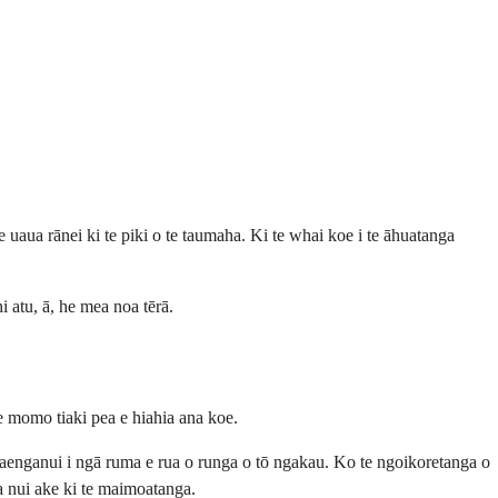
uaua rānei ki te piki o te taumaha. Ki te whai koe i te āhuatanga
atu, ā, he mea noa tērā.
 momo tiaki pea e hiahia ana koe.
waenganui i ngā ruma e rua o runga o tō ngakau. Ko te ngoikoretanga o
ea nui ake ki te maimoatanga.