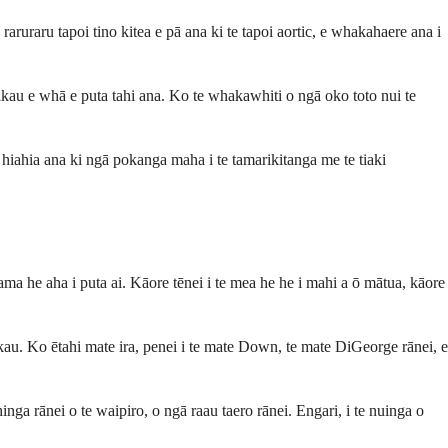
raruraru tapoi tino kitea e pā ana ki te tapoi aortic, e whakahaere ana i
kau e whā e puta tahi ana. Ko te whakawhiti o ngā oko toto nui te
hiahia ana ki ngā pokanga maha i te tamarikitanga me te tiaki
a he aha i puta ai. Kāore tēnei i te mea he he i mahi a ō mātua, kāore
akau. Ko ētahi mate ira, penei i te mate Down, te mate DiGeorge rānei, e
nga rānei o te waipiro, o ngā raau taero rānei. Engari, i te nuinga o