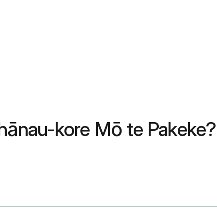
hānau-kore Mō te Pakeke?