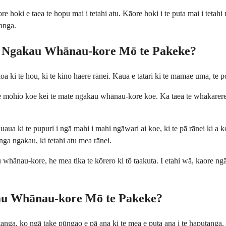
hoki e taea te hopu mai i tetahi atu. Kāore hoki i te puta mai i tetahi
anga.
te Ngakau Whānau-kore Mō te Pakeke?
koa ki te hou, ki te kino haere rānei. Kaua e tatari ki te mamae uma, te 
te mohio koe kei te mate ngakau whānau-kore koe. Ka taea te whakarerekē
te uaua ki te pupuri i ngā mahi i mahi ngāwari ai koe, ki te pā rānei ki 
ga ngakau, ki tetahi atu mea rānei.
 whānau-kore, he mea tika te kōrero ki tō taakuta. I etahi wā, kaore n
au Whānau-kore Mō te Pakeke?
ga, ko ngā take pūngao e pā ana ki te mea e puta ana i te haputanga.