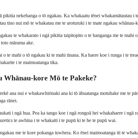
 pikitia nekehanga o tō ngakau. Ka whakaatu tēnei whakamātautau i te
autau tino nui mō te whakatau me te aroturuki i te mate ngakau whānau-k
ngakau te whakarato i ngā pikitia taipitopito o te hanganga me te mahi o
ko toto mārama ake.
 te mahi o tō ngakau ki te mahi tinana. Ka haere koe i runga i te treadm
hakarite i te maimoatanga tika.
u Whānau-kore Mō te Pakeke?
ē ana nui e whakawhirinaki ana ki tō āhuatanga motuhake me te pānga 
nga rānei.
ti i ngā hua. Pea ka tango koe i ngā rongoā hei whakahaere i ngā rarurar
uretics te awhina i te whakaiti i te pupū ki te he te pupū wai.
raru ngakau me te kore pokanga tuwhera. Ko ēnei maimoatanga iti te wh