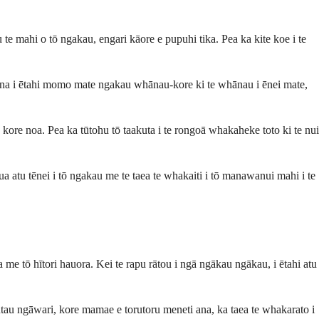
te mahi o tō ngakau, engari kāore e pupuhi tika. Pea ka kite koe i te
i ana i ētahi momo mate ngakau whānau-kore ki te whānau i ēnei mate,
kore noa. Pea ka tūtohu tō taakuta i te rongoā whakaheke toto ki te nui
ua atu tēnei i tō ngakau me te taea te whakaiti i tō manawanui mahi i te
e tō hītori hauora. Kei te rapu rātou i ngā ngākau ngākau, i ētahi atu
tau ngāwari, kore mamae e torutoru meneti ana, ka taea te whakarato i