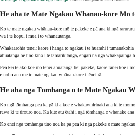
He aha te Mate Ngakau Whānau-kore Mō t
Ko te mate ngakau whānau-kore mō te pakeke e pā ana ki ngā raruraru 
wā i te kopu, i mua i tō whānautanga.
Whakaarohia tēnei: kāore i hanga tō ngakau i te huarahi i tumanakohia i 
āhuatanga he tino kino i te tamarikitanga, engari nā ngā whakapainga 
Pea kei te ako koe mō tēnei āhuatanga hei pakeke, kāore rānei koe i mo
e noho ana me te mate ngakau whānau-kore i tēnei rā.
He aha ngā Tōmhanga o te Mate Ngakau W
Ko ngā tōmhanga pea ka pā ki a koe e whakawhirinaki ana ki te momo ā
rawa ki te tirotiro noa. Ka kite atu ētahi i ngā tōmhanga e whanake ana 
Ko ēnei ngā tōmhanga tino noa ka pā pea ki ngā pakeke e mate ngaka