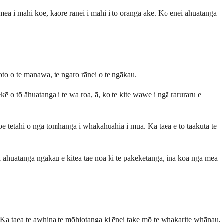
 mea i mahi koe, kāore rānei i mahi i tō oranga ake. Ko ēnei āhuatanga
poto o te manawa, te ngaro rānei o te ngākau.
 o tō āhuatanga i te wa roa, ā, ko te kite wawe i ngā raruraru e
a koe tetahi o ngā tōmhanga i whakahuahia i mua. Ka taea e tō taakuta te
gā āhuatanga ngakau e kitea tae noa ki te pakeketanga, ina koa ngā mea
 Ka taea te awhina te mōhiotanga ki ēnei take mō te whakarite whānau,