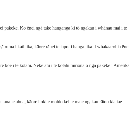
ei pakeke. Ko ēnei ngā take hanganga ki tō ngakau i whānau mai i te
 ruma i kati tika, kāore rānei te tapoi i hanga tika. I whakaarohia ēnei
re koe i te kotahi. Neke atu i te kotahi miriona o ngā pakeke i Amerika
 ana te ahua, kāore hoki e mohio kei te mate ngakau rātou kia tae