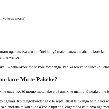
ei ko te cyanosis)
uraru ngakau. Ka uru atu ēnei ki ngā mate manawa maha, te kore kai, te 
 i te wa roa.
kau whānau-kore me te kore tōmhanga. Pea ka rerekē tō wheako i ētahi 
au-kore Mō te Pakeke?
 te uaua. Ko tō momo motuhake e pā ana ki te mahi o tō ngakau me te
 ngakau. Ko te ngoikoretanga o te septal atrial te tikanga he rua kei 
aea e ēnei rua te kati ake i a koe e tipu ana, engari pea ka hiahia ngā m