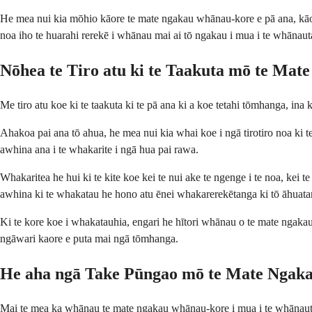
He mea nui kia mōhio kāore te mate ngakau whānau-kore e pā ana, kāore 
noa iho te huarahi rerekē i whānau mai ai tō ngakau i mua i te whānaut
Nōhea te Tiro atu ki te Taakuta mō te Ma
Me tiro atu koe ki te taakuta ki te pā ana ki a koe tetahi tōmhanga, ina 
Ahakoa pai ana tō ahua, he mea nui kia whai koe i ngā tirotiro noa ki 
awhina ana i te whakarite i ngā hua pai rawa.
Whakaritea he hui ki te kite koe kei te nui ake te ngenge i te noa, kei 
awhina ki te whakatau he hono atu ēnei whakarerekētanga ki tō āhuatan
Ki te kore koe i whakatauhia, engari he hītori whānau o te mate ngakau
ngāwari kaore e puta mai ngā tōmhanga.
He aha ngā Take Pūngao mō te Mate Ngak
Mai te mea ka whānau te mate ngakau whānau-kore i mua i te whānautan