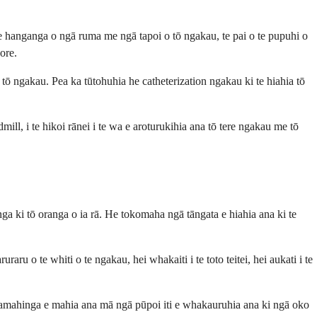
 hanganga o ngā ruma me ngā tapoi o tō ngakau, te pai o te pupuhi o
ore.
 tō ngakau. Pea ka tūtohuhia he catheterization ngakau ki te hiahia tō
ill, i te hikoi rānei i te wa e aroturukihia ana tō tere ngakau me tō
ki tō oranga o ia rā. He tokomaha ngā tāngata e hiahia ana ki te
u o te whiti o te ngakau, hei whakaiti i te toto teitei, hei aukati i te
akamahinga e mahia ana mā ngā pūpoi iti e whakauruhia ana ki ngā oko