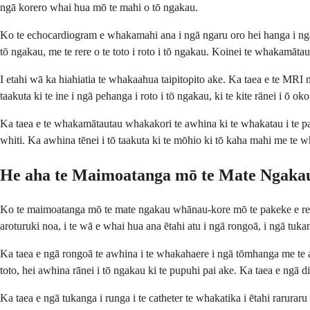
ngā korero whai hua mō te mahi o tō ngakau.
Ko te echocardiogram e whakamahi ana i ngā ngaru oro hei hanga i ngā
tō ngakau, me te rere o te toto i roto i tō ngakau. Koinei te whakamāt
I etahi wā ka hiahiatia te whakaahua taipitopito ake. Ka taea e te MRI 
taakuta ki te ine i ngā pehanga i roto i tō ngakau, ki te kite rānei i ō o
Ka taea e te whakamātautau whakakori te awhina ki te whakatau i te pai o
whiti. Ka awhina tēnei i tō taakuta ki te mōhio ki tō kaha mahi me te w
He aha te Maimoatanga mō te Mate Ngaka
Ko te maimoatanga mō te mate ngakau whānau-kore mō te pakeke e rerek
aroturuki noa, i te wā e whai hua ana ētahi atu i ngā rongoā, i ngā tuka
Ka taea e ngā rongoā te awhina i te whakahaere i ngā tōmhanga me te auka
toto, hei awhina rānei i tō ngakau ki te pupuhi pai ake. Ka taea e ngā di
Ka taea e ngā tukanga i runga i te catheter te whakatika i ētahi raru