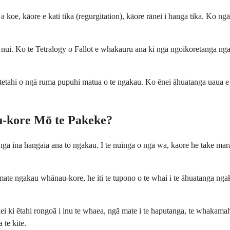
 koe, kāore e kati tika (regurgitation), kāore rānei i hanga tika. Ko ngā 
nui. Ko te Tetralogy o Fallot e whakauru ana ki ngā ngoikoretanga nga
a tetahi o ngā ruma pupuhi matua o te ngakau. Ko ēnei āhuatanga uaua e 
u-kore Mō te Pakeke?
a ina hangaia ana tō ngakau. I te nuinga o ngā wā, kāore he take māram
e mate ngakau whānau-kore, he iti te tupono o te whai i te āhuatanga ng
ei ki ētahi rongoā i inu te whaea, ngā mate i te haputanga, te whakamahi
te kite.