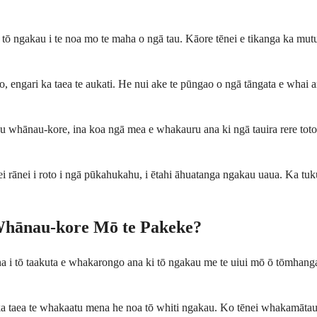
tō ngakau i te noa mo te maha o ngā tau. Kāore tēnei e tikanga ka mutu 
ino, engari ka taea te aukati. He nui ake te pūngao o ngā tāngata e wha
au whānau-kore, ina koa ngā mea e whakauru ana ki ngā tauira rere toto 
itei rānei i roto i ngā pūkahukahu, i ētahi āhuatanga ngakau uaua. Ka tuk
Whānau-kore Mō te Pakeke?
 i tō taakuta e whakarongo ana ki tō ngakau me te uiui mō ō tōmhanga m
 ka taea te whakaatu mena he noa tō whiti ngakau. Ko tēnei whakamātau