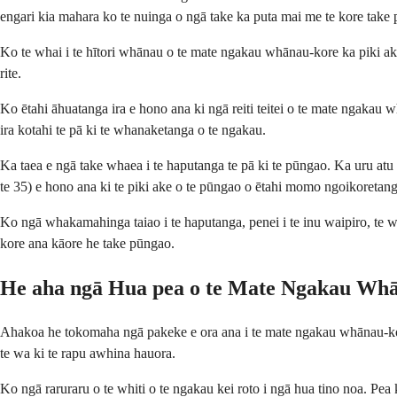
engari kia mahara ko te nuinga o ngā take ka puta mai me te kore take
Ko te whai i te hītori whānau o te mate ngakau whānau-kore ka piki ak
rite.
Ko ētahi āhuatanga ira e hono ana ki ngā reiti teitei o te mate ngakau
ira kotahi te pā ki te whanaketanga o te ngakau.
Ka taea e ngā take whaea i te haputanga te pā ki te pūngao. Ka uru atu ē
te 35) e hono ana ki te piki ake o te pūngao o ētahi momo ngoikoreta
Ko ngā whakamahinga taiao i te haputanga, penei i te inu waipiro, te
kore ana kāore he take pūngao.
He aha ngā Hua pea o te Mate Ngakau Wh
Ahakoa he tokomaha ngā pakeke e ora ana i te mate ngakau whānau-kore 
te wa ki te rapu awhina hauora.
Ko ngā raruraru o te whiti o te ngakau kei roto i ngā hua tino noa. Pea 