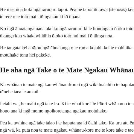
He mea noa hoki ngā raruraru tapoi. Pea he tapoi iti rawa (stenosis) kei a
te rere o te toto mai i tō ngakau ki tō tinana.
Ko ngā āhuatanga uaua ake ko ngā raruraru ki te hononga o ō oko toto 
tikanga kua whakawhitihia ō oko toto nui mai i ō tūnga noa.
He tangata kei a rātou ngā āhuatanga o te ruma kotahi, kei te mahi tik
motuhake tonu hei pakeke.
He aha ngā Take o te Mate Ngakau Whāna
Ka whānau te mate ngakau whānau-kore i ngā wiki tuatahi o te haputang
rānei e taea te aukati.
I etahi wa, he mahi ngā take ira. Ki te whai koe i te hītori whānau o t
hono ana ki ngā momo ngoikoretanga ngakau motuhake.
Pea ka awhina ngā take taiao i te haputanga ki ētahi take. Ka uru atu ēn
ngā wā, ka puta noa te mate ngakau whānau-kore me te kore take e taea 