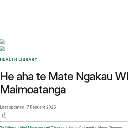
Benchmarks
Stories
FAQ
Sign up / Log in
HEALTH LIBRARY
He aha te Mate Ngakau W
Maimoatanga
Last updated
17 Pēpuere 2025
Te Kāinga
Ngā Mate me ngā Tikanga
Adult Congenital Heart Disease