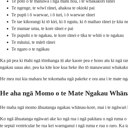
Te poto o te manawa i ngā mahi noa, i te whakakori rānei
Te ngenge, te wīwī rānei, ahakoa te okioki pai
Te pupū i ō waewae, i ō turi, i ō waewae rānei
Te tae kikorangi ki tō kiri, ki ō ngutu, ki ō maihao rānei (e kiia n
Te mamae uma, te kore rānei e pai
Te pupuhi o te ngakau, te kore rānei e tika te whiti o te ngakau
Te māuiui, te mārō rānei
Te ngaro o te ngākau
Ka pā pea ki ētahi ngā tōmhanga iti ake kaore pea e hono atu ki ngā rar
ngakau uaua ake, pea ka kite koe kua heke iho tō manawanui whakakori
He mea nui kia mahara he tokomaha ngā pakeke e ora ana i te mate nga
He aha ngā Momo o te Mate Ngakau Whān
He maha ngā momo āhuatanga ngakau whānau-kore, mai i te ngāwari ki
Ko ngā āhuatanga ngāwari ake ko ngā rua i ngā pakitara o ngā ruma o tō
te septal ventricular he rua kei waenganui i ngā ruma e rua o raro. Ka t