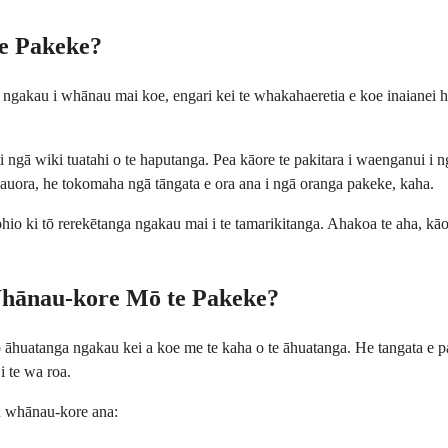
e Pakeke?
ngakau i whānau mai koe, engari kei te whakahaeretia e koe inaianei h
ngā wiki tuatahi o te haputanga. Pea kāore te pakitara i waenganui i ngā
hauora, he tokomaha ngā tāngata e ora ana i ngā oranga pakeke, kaha.
hio ki tō rerekētanga ngakau mai i te tamarikitanga. Ahakoa te aha, kāo
hānau-kore Mō te Pakeke?
huatanga ngakau kei a koe me te kaha o te āhuatanga. He tangata e pai
i te wa roa.
u whānau-kore ana: