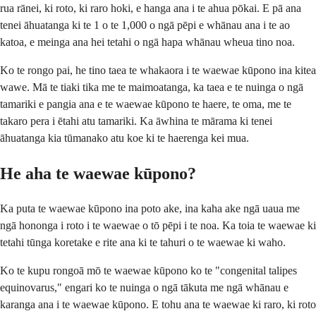
rua rānei, ki roto, ki raro hoki, e hanga ana i te ahua pōkai. E pā ana
tenei āhuatanga ki te 1 o te 1,000 o ngā pēpi e whānau ana i te ao
katoa, e meinga ana hei tetahi o ngā hapa whānau wheua tino noa.
Ko te rongo pai, he tino taea te whakaora i te waewae kūpono ina kitea
wawe. Mā te tiaki tika me te maimoatanga, ka taea e te nuinga o ngā
tamariki e pangia ana e te waewae kūpono te haere, te oma, me te
takaro pera i ētahi atu tamariki. Ka āwhina te mārama ki tenei
āhuatanga kia tūmanako atu koe ki te haerenga kei mua.
He aha te waewae kūpono?
Ka puta te waewae kūpono ina poto ake, ina kaha ake ngā uaua me
ngā hononga i roto i te waewae o tō pēpi i te noa. Ka toia te waewae ki
tetahi tūnga koretake e rite ana ki te tahuri o te waewae ki waho.
Ko te kupu rongoā mō te waewae kūpono ko te "congenital talipes
equinovarus," engari ko te nuinga o ngā tākuta me ngā whānau e
karanga ana i te waewae kūpono. E tohu ana te waewae ki raro, ki roto