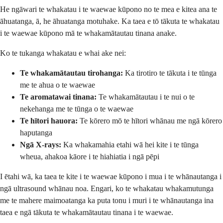
He ngāwari te whakatau i te waewae kūpono no te mea e kitea ana te
āhuatanga, ā, he āhuatanga motuhake. Ka taea e tō tākuta te whakatau
i te waewae kūpono mā te whakamātautau tinana anake.
Ko te tukanga whakatau e whai ake nei:
Te whakamātautau tirohanga:
Ka tirotiro te tākuta i te tūnga
me te ahua o te waewae
Te aromatawai tinana:
Te whakamātautau i te nui o te
nekehanga me te tūnga o te waewae
Te hītori hauora:
Te kōrero mō te hītori whānau me ngā kōrero
haputanga
Ngā X-rays:
Ka whakamahia etahi wā hei kite i te tūnga
wheua, ahakoa kāore i te hiahiatia i ngā pēpi
I ētahi wā, ka taea te kite i te waewae kūpono i mua i te whānautanga i
ngā ultrasound whānau noa. Engari, ko te whakatau whakamutunga
me te mahere maimoatanga ka puta tonu i muri i te whānautanga ina
taea e ngā tākuta te whakamātautau tinana i te waewae.