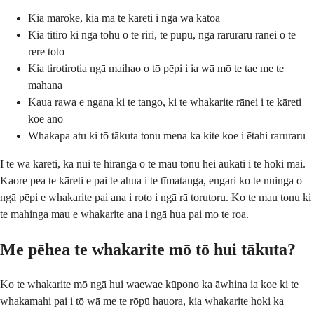
Kia maroke, kia ma te kāreti i ngā wā katoa
Kia titiro ki ngā tohu o te riri, te pupū, ngā raruraru ranei o te
rere toto
Kia tirotirotia ngā maihao o tō pēpi i ia wā mō te tae me te
mahana
Kaua rawa e ngana ki te tango, ki te whakarite rānei i te kāreti
koe anō
Whakapa atu ki tō tākuta tonu mena ka kite koe i ētahi raruraru
I te wā kāreti, ka nui te hiranga o te mau tonu hei aukati i te hoki mai.
Kaore pea te kāreti e pai te ahua i te tīmatanga, engari ko te nuinga o
ngā pēpi e whakarite pai ana i roto i ngā rā torutoru. Ko te mau tonu ki
te mahinga mau e whakarite ana i ngā hua pai mo te roa.
Me pēhea te whakarite mō tō hui tākuta?
Ko te whakarite mō ngā hui waewae kūpono ka āwhina ia koe ki te
whakamahi pai i tō wā me te rōpū hauora, kia whakarite hoki ka