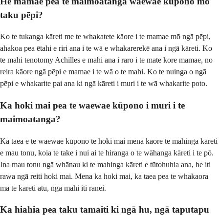
He mamae pea te maimoatanga waewae kūpono mō
taku pēpi?
Ko te tukanga kāreti me te whakatete kāore i te mamae mō ngā pēpi,
ahakoa pea ētahi e riri ana i te wā e whakarerekē ana i ngā kāreti. Ko
te mahi tenotomy Achilles e mahi ana i raro i te mate kore mamae, no
reira kāore ngā pēpi e mamae i te wā o te mahi. Ko te nuinga o ngā
pēpi e whakarite pai ana ki ngā kāreti i muri i te wā whakarite poto.
Ka hoki mai pea te waewae kūpono i muri i te
maimoatanga?
Ka taea e te waewae kūpono te hoki mai mena kaore te mahinga kāreti
e mau tonu, koia te take i nui ai te hiranga o te wāhanga kāreti i te pō.
Ina mau tonu ngā whānau ki te mahinga kāreti e tūtohuhia ana, he iti
rawa ngā reiti hoki mai. Mena ka hoki mai, ka taea pea te whakaora
mā te kāreti atu, ngā mahi iti rānei.
Ka hiahia pea taku tamaiti ki ngā hu, ngā taputapu