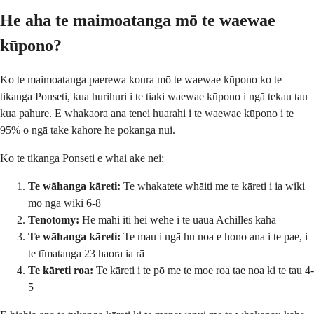
He aha te maimoatanga mō te waewae
kūpono?
Ko te maimoatanga paerewa koura mō te waewae kūpono ko te
tikanga Ponseti, kua hurihuri i te tiaki waewae kūpono i ngā tekau tau
kua pahure. E whakaora ana tenei huarahi i te waewae kūpono i te
95% o ngā take kahore he pokanga nui.
Ko te tikanga Ponseti e whai ake nei:
Te wāhanga kāreti:
Te whakatete whāiti me te kāreti i ia wiki
mō ngā wiki 6-8
Tenotomy:
He mahi iti hei wehe i te uaua Achilles kaha
Te wāhanga kāreti:
Te mau i ngā hu noa e hono ana i te pae, i
te tīmatanga 23 haora ia rā
Te kāreti roa:
Te kāreti i te pō me te moe roa tae noa ki te tau 4-
5