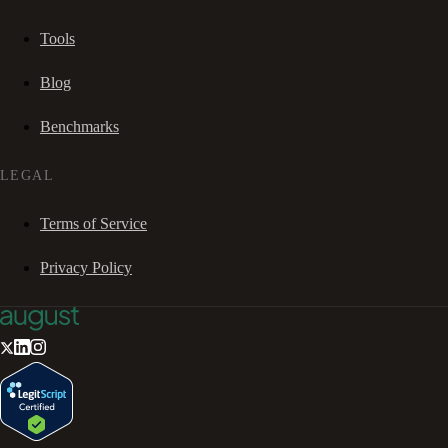
Tools
Blog
Benchmarks
LEGAL
Terms of Service
Privacy Policy