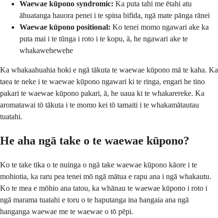
Waewae kūpono syndromic:
Ka puta tahi me ētahi atu
āhuatanga hauora penei i te spina bifida, ngā mate pānga rānei
Waewae kūpono positional:
Ko tenei momo ngawari ake ka
puta mai i te tūnga i roto i te kopu, ā, he ngawari ake te
whakawehewehe
Ka whakaahuahia hoki e ngā tākuta te waewae kūpono mā te kaha. Ka
taea te neke i te waewae kūpono ngawari ki te ringa, engari he tino
pakari te waewae kūpono pakari, ā, he uaua ki te whakarereke. Ka
aromatawai tō tākuta i te momo kei tō tamaiti i te whakamātautau
tuatahi.
He aha ngā take o te waewae kūpono?
Ko te take tika o te nuinga o ngā take waewae kūpono kāore i te
mohiotia, ka raru pea tenei mō ngā mātua e rapu ana i ngā whakautu.
Ko te mea e mōhio ana tatou, ka whānau te waewae kūpono i roto i
ngā marama tuatahi e toru o te haputanga ina hangaia ana ngā
hanganga waewae me te waewae o tō pēpi.