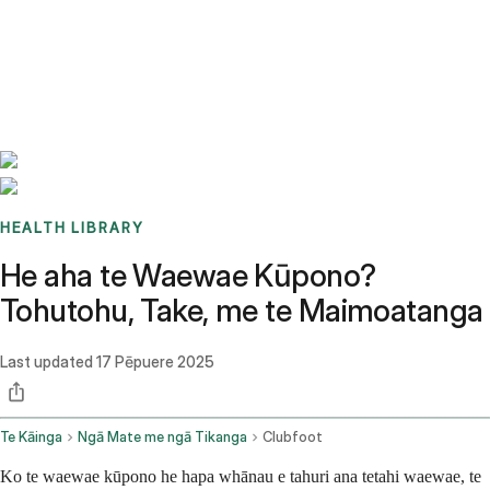
Benchmarks
Stories
FAQ
Sign up / Log in
HEALTH LIBRARY
He aha te Waewae Kūpono?
Tohutohu, Take, me te Maimoatanga
Last updated
17 Pēpuere 2025
Te Kāinga
Ngā Mate me ngā Tikanga
Clubfoot
Ko te waewae kūpono he hapa whānau e tahuri ana tetahi waewae, te