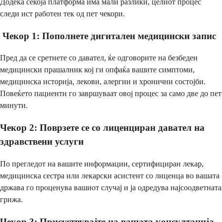
Додека секоја платформа има мали разлики, целиот процес
следи ист работен тек од пет чекори.
Чекор 1: Пополнете дигитален медицински запис
Пред да се сретнете со давател, ќе одговорите на безбеден
медицински прашалник кој ги опфаќа вашите симптоми,
медицинска историја, лекови, алергии и хронични состојби.
Повеќето пациенти го завршуваат овој процес за само две до пет
минути.
Чекор 2: Поврзете се со лиценциран давател на
здравствени услуги
По прегледот на вашите информации, сертифициран лекар,
медицинска сестра или лекарски асистент со лиценца во вашата
држава го проценува вашиот случај и ја одредува најсоодветната
грижа.
Чекор 3: Присуствувајте на вашата консултација