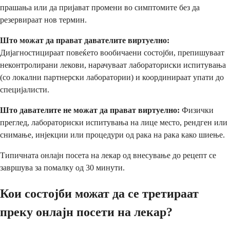
прашања или да пријават промени во симптомите без да
резервираат нов термин.
Што можат да прават давателите виртуелно:
Дијагностицираат повеќето вообичаени состојби, препишуваат
неконтролирани лекови, нарачуваат лабораториски испитувања
(со локални партнерски лаборатории) и координираат упати до
специјалисти.
Што давателите не можат да прават виртуелно:
Физички
преглед, лабораториски испитувања на лице место, рендген или
снимање, инјекции или процедури од рака на рака како шиење.
Типичната онлајн посета на лекар од внесување до рецепт се
завршува за помалку од 30 минути.
Кои состојби можат да се третираат
преку онлајн посети на лекар?