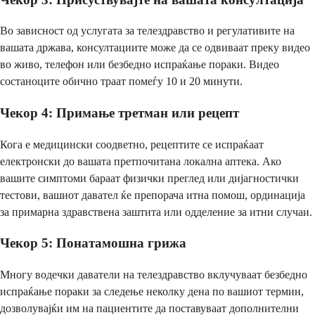
Во зависност од услугата за телездравство и регулативите на
вашата држава, консултациите може да се одвиваат преку видео
во живо, телефон или безбедно испраќање пораки. Видео
состаноците обично траат помеѓу 10 и 20 минути.
Чекор 4: Примање третман или рецепт
Кога е медицински соодветно, рецептите се испраќаат
електронски до вашата претпочитана локална аптека. Ако
вашите симптоми бараат физички преглед или дијагностички
тестови, вашиот давател ќе препорача итна помош, ординација
за примарна здравствена заштита или одделение за итни случаи.
Чекор 5: Понатамошна грижа
Многу водечки даватели на телездравство вклучуваат безбедно
испраќање пораки за следење неколку дена по вашиот термин,
дозволувајќи им на пациентите да поставуваат дополнителни