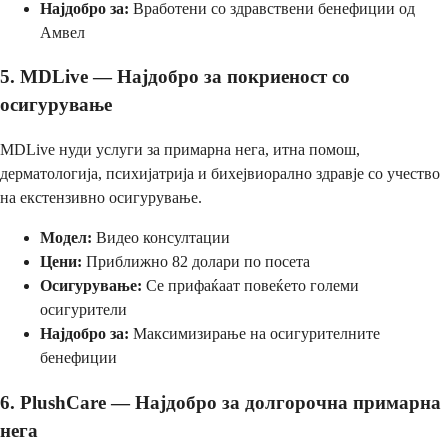
Најдобро за:
Вработени со здравствени бенефиции од
Амвел
5. MDLive — Најдобро за покриеност со
осигурување
MDLive нуди услуги за примарна нега, итна помош,
дерматологија, психијатрија и бихејвиорално здравје со учество
на екстензивно осигурување.
Модел:
Видео консултации
Цени:
Приближно 82 долари по посета
Осигурување:
Се прифаќаат повеќето големи
осигурители
Најдобро за:
Максимизирање на осигурителните
бенефиции
6. PlushCare — Најдобро за долгорочна примарна
нега