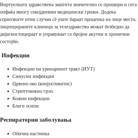
Виртуелната здравствена заштита значително се прошири и сега
опфаќа многу секојдневни медицински грижи. Додека
сериозните итни случаи сè уште бараат проценка на лице место,
лиценцираните клиници за телездравство можат безбедно да
дијагностицираат и управуваат со бројни акутни и хронични
состојби.
Инфекции
Инфекции на уринарниот тракт (ИУТ)
Синусни инфекции
Црвено око (конјуктивитис)
Стрептококно грло
Кожни инфекции
Благи осипи
Респираторни заболувања
Обична настинка