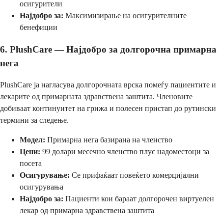
осигурители
Најдобро за:
Максимизирање на осигурителните
бенефиции
6. PlushCare — Најдобро за долгорочна примарна
нега
PlushCare ја нагласува долгорочната врска помеѓу пациентите и
лекарите од примарната здравствена заштита. Членовите
добиваат континуитет на грижа и полесен пристап до рутински
термини за следење.
Модел:
Примарна нега базирана на членство
Цени:
99 долари месечно членство плус надоместоци за
посета
Осигурување:
Се прифаќаат повеќето комерцијални
осигурувања
Најдобро за:
Пациенти кои бараат долгорочен виртуелен
лекар од примарна здравствена заштита