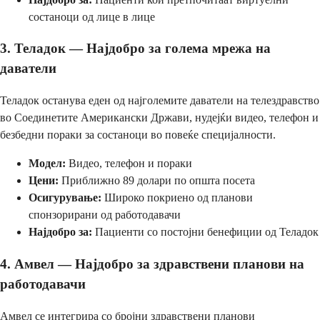
состаноци од лице в лице
3. Теладок — Најдобро за голема мрежа на
даватели
Теладок останува еден од најголемите даватели на телездравство
во Соединетите Американски Држави, нудејќи видео, телефон и
безбедни пораки за состаноци во повеќе специјалности.
Модел:
Видео, телефон и пораки
Цени:
Приближно 89 долари по општа посета
Осигурување:
Широко покриено од планови
спонзорирани од работодавачи
Најдобро за:
Пациенти со постојни бенефиции од Теладок
4. Амвел — Најдобро за здравствени планови на
работодавачи
Амвел се интегрира со бројни здравствени планови