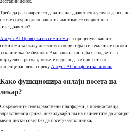
достапни денес.
Треба да разговарате со давател на здравствени услуги денес, но
не сте сигурни дали вашите симптоми се соодветни за
телездравство?
Август AI Проверка на симптоми
ги проценува вашите
симптоми за околу две минути користејќи ги тековните насоки
за клиничка безбедност. Ако вашата состојба е соодветна за
виртуелен третман, можете веднаш да се поврзете со
лиценциран лекар преку
Август AI онлајн итна помош.
Како функционира онлајн посета на
лекар?
Современите телездравствени платформи ја поедноставија
здравствената грижа, дозволувајќи им на пациентите да добијат
медицински совет без да посетуваат клиника.