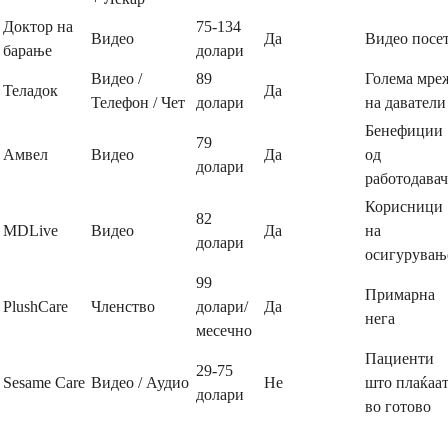
Доктор на
75-134
Видео
Да
Видео посе
барање
долари
Видео /
89
Голема мре
Теладок
Да
Телефон / Чет
долари
на даватели
Бенефиции
79
Амвел
Видео
Да
од
долари
работодава
Корисници
82
MDLive
Видео
Да
на
долари
осигурувањ
99
Примарна
PlushCare
Членство
долари/
Да
нега
месечно
Пациенти
29-75
Sesame Care
Видео / Аудио
Не
што плаќаа
долари
во готово