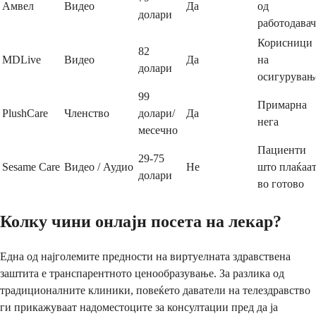
Амвел
Видео
Да
од
долари
работодава
Корисници
82
MDLive
Видео
Да
на
долари
осигурувањ
99
Примарна
PlushCare
Членство
долари/
Да
нега
месечно
Пациенти
29-75
Sesame Care
Видео / Аудио
Не
што плаќаа
долари
во готово
Колку чини онлајн посета на лекар?
Една од најголемите предности на виртуелната здравствена
заштита е транспарентното ценообразување. За разлика од
традиционалните клиники, повеќето даватели на телездравство
ги прикажуваат надоместоците за консултации пред да ја