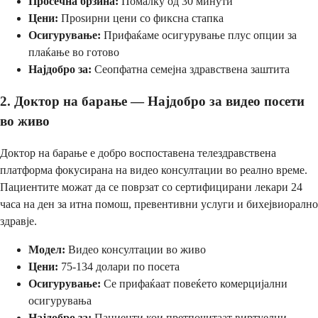
Просечна брзина:
Помалку од 30 минути
Цени:
Проѕирни цени со фиксна стапка
Осигурување:
Прифаќаме осигурување плус опции за
плаќање во готово
Најдобро за:
Сеопфатна семејна здравствена заштита
2. Доктор на барање — Најдобро за видео посети
во живо
Доктор на барање е добро воспоставена телездравствена
платформа фокусирана на видео консултации во реално време.
Пациентите можат да се поврзат со сертифицирани лекари 24
часа на ден за итна помош, превентивни услуги и бихејвиорално
здравје.
Модел:
Видео консултации во живо
Цени:
75-134 долари по посета
Осигурување:
Се прифаќаат повеќето комерцијални
осигурувања
Најдобро за:
Пациенти кои претпочитаат виртуелни