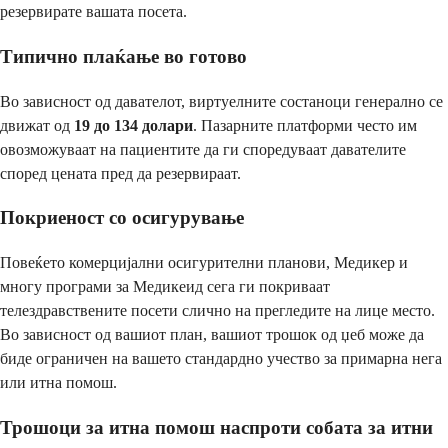
резервирате вашата посета.
Типично плаќање во готово
Во зависност од давателот, виртуелните состаноци генерално се
движат од
19 до 134 долари
. Пазарните платформи често им
овозможуваат на пациентите да ги споредуваат давателите
според цената пред да резервираат.
Покриеност со осигурување
Повеќето комерцијални осигурителни планови, Медикер и
многу програми за Медикеид сега ги покриваат
телездравствените посети слично на прегледите на лице место.
Во зависност од вашиот план, вашиот трошок од џеб може да
биде ограничен на вашето стандардно учество за примарна нега
или итна помош.
Трошоци за итна помош наспроти собата за итни