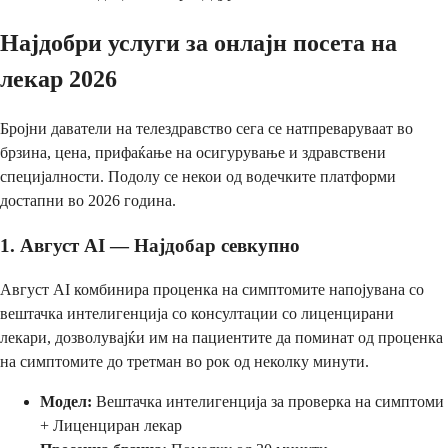
Најдобри услуги за онлајн посета на
лекар 2026
Бројни даватели на телездравство сега се натпреваруваат во
брзина, цена, прифаќање на осигурување и здравствени
специјалности. Подолу се некои од водечките платформи
достапни во 2026 година.
1. Август AI — Најдобар севкупно
Август AI комбинира проценка на симптомите напојувана со
вештачка интелигенција со консултации со лиценцирани
лекари, дозволувајќи им на пациентите да поминат од проценка
на симптомите до третман во рок од неколку минути.
Модел:
Вештачка интелигенција за проверка на симптоми
+ Лиценциран лекар