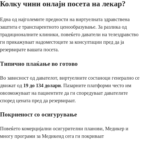
Колку чини онлајн посета на лекар?
Една од најголемите предности на виртуелната здравствена
заштита е транспарентното ценообразување. За разлика од
традиционалните клиники, повеќето даватели на телездравство
ги прикажуваат надоместоците за консултации пред да ја
резервирате вашата посета.
Типично плаќање во готово
Во зависност од давателот, виртуелните состаноци генерално се
движат од
19 до 134 долари
. Пазарните платформи често им
овозможуваат на пациентите да ги споредуваат давателите
според цената пред да резервираат.
Покриеност со осигурување
Повеќето комерцијални осигурителни планови, Медикер и
многу програми за Медикеид сега ги покриваат