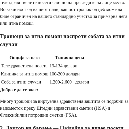
телездравствените посети слично на прегледите на лице место.
Во зависност од вашиот план, вашиот трошок од џеб може да
биде ограничен на вашето стандардно учество за примарна нега
или итна помош.
Трошоци за итна помош наспроти собата за итни
случаи
Опција за нега
Типична цена
Телездравствена посета
19-134 долари
Клиника за итна помош
100-200 долари
Соба за итни случаи
1.200-2.600+ долари
Добро е да се знае:
Многу трошоци за виртуелна здравствена заштита се подобни за
надоместок преку Штедни здравствени сметки (HSA) и
Флексибилни потрошни сметки (FSA).
2. Доктор на барање — Најдобро за видео посети