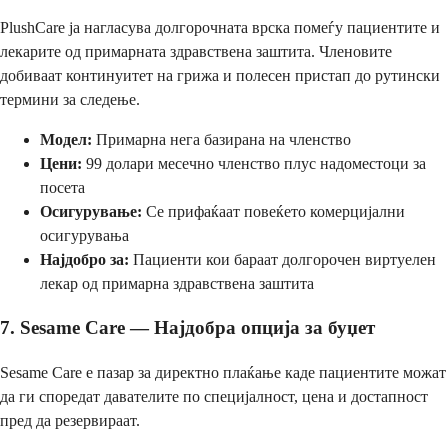
PlushCare ја нагласува долгорочната врска помеѓу пациентите и
лекарите од примарната здравствена заштита. Членовите
добиваат континуитет на грижа и полесен пристап до рутински
термини за следење.
Модел:
Примарна нега базирана на членство
Цени:
99 долари месечно членство плус надоместоци за
посета
Осигурување:
Се прифаќаат повеќето комерцијални
осигурувања
Најдобро за:
Пациенти кои бараат долгорочен виртуелен
лекар од примарна здравствена заштита
7. Sesame Care — Најдобра опција за буџет
Sesame Care е пазар за директно плаќање каде пациентите можат
да ги споредат давателите по специјалност, цена и достапност
пред да резервираат.