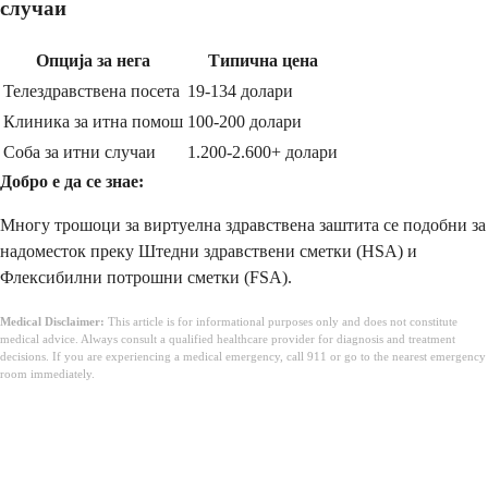
случаи
Опција за нега
Типична цена
Телездравствена посета
19-134 долари
Клиника за итна помош
100-200 долари
Соба за итни случаи
1.200-2.600+ долари
Добро е да се знае:
Многу трошоци за виртуелна здравствена заштита се подобни за
надоместок преку Штедни здравствени сметки (HSA) и
Флексибилни потрошни сметки (FSA).
Medical Disclaimer:
This article is for informational purposes only and does not constitute
medical advice. Always consult a qualified healthcare provider for diagnosis and treatment
decisions. If you are experiencing a medical emergency, call 911 or go to the nearest emergency
room immediately.