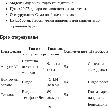
Модел:
Видео или аудио консултација
Цени:
29-75 долари во зависност од давателот
Осигурување:
Само плаќање во готово
Најдобро за:
Неосигурани пациенти или пациенти со
ограничен буџет
Брзо споредување
Тип на
Типична
Платформа
Осигурување
Најдобро з
консултација
цена
Вештачка
Фиксна
Севкупна
Август AI
интелигенција
Да
цена
телездравст
+ Лекар
Доктор на
75-134
Видео
Да
Видео посе
барање
долари
Видео /
89
Голема мре
Теладок
Да
Телефон / Чет
долари
на даватели
Бенефиции
79