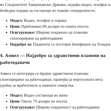
во Соединетите Американски Држави, нудејќи видео, телефон и
безбедни пораки за состаноци во повеќе специјалности.
Модел:
Видео, телефон и пораки
Цени:
Приближно 89 долари по општа посета
Осигурување:
Широко покриено од планови
спонзорирани од работодавачи
Најдобро за:
Пациенти со постојни бенефиции од Теладок
4. Амвел — Најдобро за здравствени планови на
работодавачи
Амвел се интегрира со бројни здравствени планови
спонзорирани од работодавци, правејќи ја виртуелната нега
удобна за вработените и нивните семејства.
Модел:
Видео состаноци во живо
Цени:
Околу 79 долари по посета
Осигурување:
Широко покриеност од работодавачи