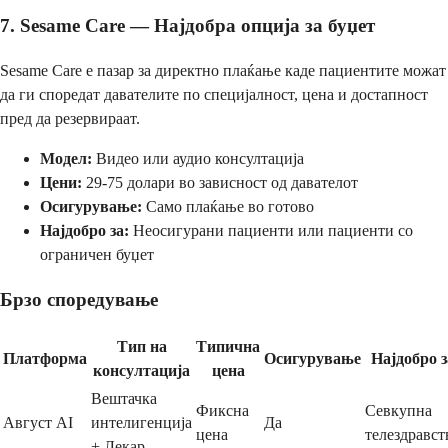
7. Sesame Care — Најдобра опција за буџет
Sesame Care е пазар за директно плаќање каде пациентите можат
да ги споредат давателите по специјалност, цена и достапност
пред да резервираат.
Модел:
Видео или аудио консултација
Цени:
29-75 долари во зависност од давателот
Осигурување:
Само плаќање во готово
Најдобро за:
Неосигурани пациенти или пациенти со
ограничен буџет
Брзо споредување
Тип на
Типична
Платформа
Осигурување
Најдобро з
консултација
цена
Вештачка
Фиксна
Севкупна
Август AI
интелигенција
Да
цена
телездравст
+ Лекар