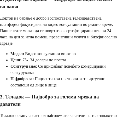
во живо
Доктор на барање е добро воспоставена телездравствена
платформа фокусирана на видео консултации во реално време.
Пациентите можат да се поврзат со сертифицирани лекари 24
часа на ден за итна помош, превентивни услуги и бихејвиорално
здравје.
Модел:
Видео консултации во живо
Цени:
75-134 долари по посета
Осигурување:
Се прифаќаат повеќето комерцијални
осигурувања
Најдобро за:
Пациенти кои претпочитаат виртуелни
состаноци од лице в лице
3. Теладок — Најдобро за голема мрежа на
даватели
Теладок останува еден од најголемите даватели на телездравство