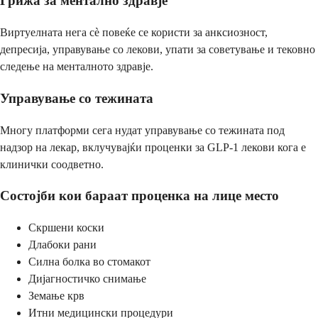
Грижа за ментално здравје
Виртуелната нега сè повеќе се користи за анксиозност,
депресија, управување со лекови, упати за советување и тековно
следење на менталното здравје.
Управување со тежината
Многу платформи сега нудат управување со тежината под
надзор на лекар, вклучувајќи проценки за GLP-1 лекови кога е
клинички соодветно.
Состојби кои бараат проценка на лице место
Скршени коски
Длабоки рани
Силна болка во стомакот
Дијагностичко снимање
Земање крв
Итни медицински процедури