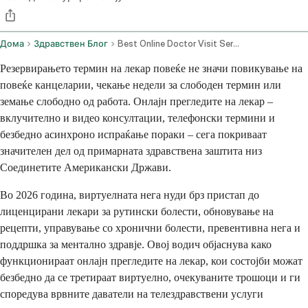
Дома
Здравствен Блог
Best Online Doctor Visit Services 2026 How Virtual Care Works And Where To Book
Резервирањето термин на лекар повеќе не значи повикување на
повеќе канцеларии, чекање недели за слободен термин или
земање слободно од работа. Онлајн прегледите на лекар –
вклучително и видео консултации, телефонски термини и
безбедно асинхроно испраќање пораки – сега покриваат
значителен дел од примарната здравствена заштита низ
Соединетите Американски Држави.
Во 2026 година, виртуелната нега нуди брз пристап до
лиценцирани лекари за рутински болести, обновување на
рецепти, управување со хронични болести, превентивна нега и
поддршка за ментално здравје. Овој водич објаснува како
функционираат онлајн прегледите на лекар, кои состојби можат
безбедно да се третираат виртуелно, очекуваните трошоци и ги
споредува врвните даватели на телездравствени услуги