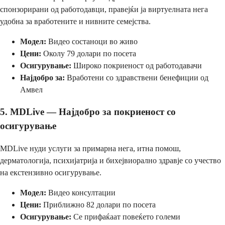
спонзорирани од работодавци, правејќи ја виртуелната нега
удобна за вработените и нивните семејства.
Модел:
Видео состаноци во живо
Цени:
Околу 79 долари по посета
Осигурување:
Широко покриеност од работодавачи
Најдобро за:
Вработени со здравствени бенефиции од
Амвел
5. MDLive — Најдобро за покриеност со
осигурување
MDLive нуди услуги за примарна нега, итна помош,
дерматологија, психијатрија и бихејвиорално здравје со учество
на екстензивно осигурување.
Модел:
Видео консултации
Цени:
Приближно 82 долари по посета
Осигурување:
Се прифаќаат повеќето големи