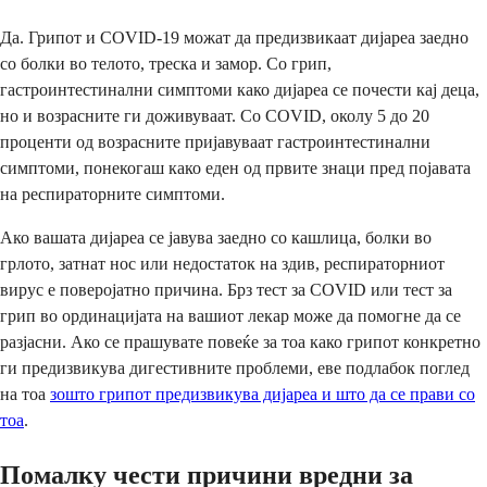
Да. Грипот и COVID-19 можат да предизвикаат дијареа заедно
со болки во телото, треска и замор. Со грип,
гастроинтестинални симптоми како дијареа се почести кај деца,
но и возрасните ги доживуваат. Со COVID, околу 5 до 20
проценти од возрасните пријавуваат гастроинтестинални
симптоми, понекогаш како еден од првите знаци пред појавата
на респираторните симптоми.
Ако вашата дијареа се јавува заедно со кашлица, болки во
грлото, затнат нос или недостаток на здив, респираторниот
вирус е поверојатно причина. Брз тест за COVID или тест за
грип во ординацијата на вашиот лекар може да помогне да се
разјасни. Ако се прашувате повеќе за тоа како грипот конкретно
ги предизвикува дигестивните проблеми, еве подлабок поглед
на тоа
зошто грипот предизвикува дијареа и што да се прави со
тоа
.
Помалку чести причини вредни за