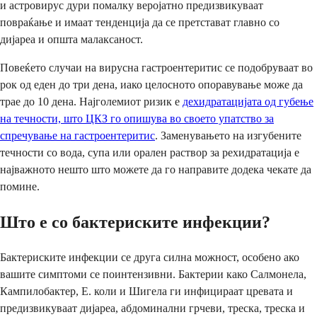
и астровирус дури помалку веројатно предизвикуваат
повраќање и имаат тенденција да се претстават главно со
дијареа и општа малаксаност.
Повеќето случаи на вирусна гастроентеритис се подобруваат во
рок од еден до три дена, иако целосното опоравување може да
трае до 10 дена. Најголемиот ризик е
дехидратацијата од губење
на течности, што ЦКЗ го опишува во своето упатство за
спречување на гастроентеритис
. Заменувањето на изгубените
течности со вода, супа или орален раствор за рехидратација е
најважното нешто што можете да го направите додека чекате да
помине.
Што е со бактериските инфекции?
Бактериските инфекции се друга силна можност, особено ако
вашите симптоми се поинтензивни. Бактерии како Салмонела,
Кампилобактер, Е. коли и Шигела ги инфицираат цревата и
предизвикуваат дијареа, абдоминални грчеви, треска, треска и