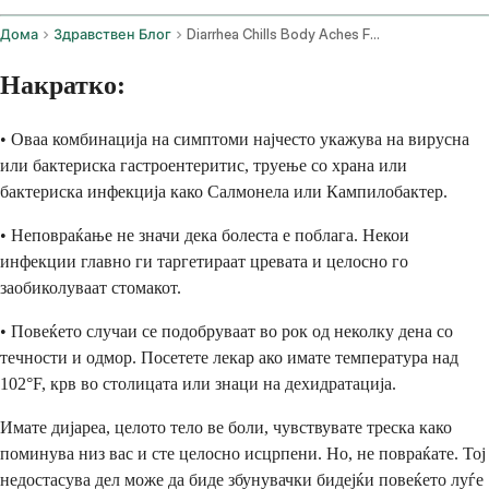
Дома
Здравствен Блог
Diarrhea Chills Body Aches Fatigue No Vomiting
Накратко:
• Оваа комбинација на симптоми најчесто укажува на вирусна
или бактериска гастроентеритис, труење со храна или
бактериска инфекција како Салмонела или Кампилобактер.
• Неповраќање не значи дека болеста е поблага. Некои
инфекции главно ги таргетираат цревата и целосно го
заобиколуваат стомакот.
• Повеќето случаи се подобруваат во рок од неколку дена со
течности и одмор. Посетете лекар ако имате температура над
102°F, крв во столицата или знаци на дехидратација.
Имате дијареа, целото тело ве боли, чувствувате треска како
поминува низ вас и сте целосно исцрпени. Но, не повраќате. Тој
недостасува дел може да биде збунувачки бидејќи повеќето луѓе