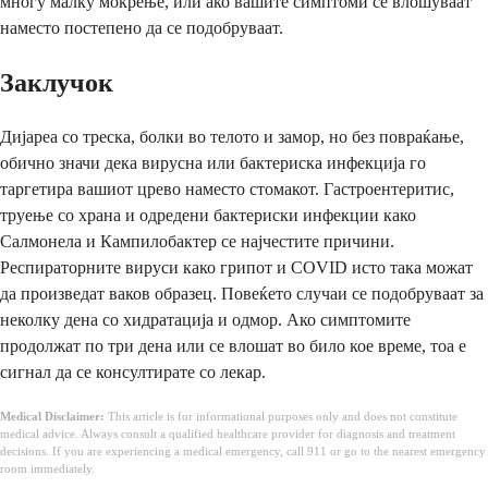
многу малку мокрење, или ако вашите симптоми се влошуваат
наместо постепено да се подобруваат.
Заклучок
Дијареа со треска, болки во телото и замор, но без повраќање,
обично значи дека вирусна или бактериска инфекција го
таргетира вашиот црево наместо стомакот. Гастроентеритис,
труење со храна и одредени бактериски инфекции како
Салмонела и Кампилобактер се најчестите причини.
Респираторните вируси како грипот и COVID исто така можат
да произведат ваков образец. Повеќето случаи се подобруваат за
неколку дена со хидратација и одмор. Ако симптомите
продолжат по три дена или се влошат во било кое време, тоа е
сигнал да се консултирате со лекар.
Medical Disclaimer:
This article is for informational purposes only and does not constitute
medical advice. Always consult a qualified healthcare provider for diagnosis and treatment
decisions. If you are experiencing a medical emergency, call 911 or go to the nearest emergency
room immediately.