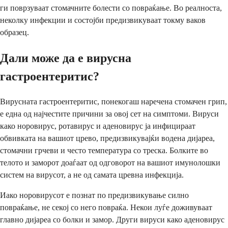
ги поврзуваат стомачните болести со повраќање. Во реалноста,
неколку инфекции и состојби предизвикуваат токму ваков
образец.
Дали може да е вирусна
гастроентеритис?
Вирусната гастроентеритис, понекогаш наречена стомачен грип,
е една од најчестите причини за овој сет на симптоми. Вируси
како норовирус, ротавирус и аденовирус ја инфицираат
обвивката на вашиот црево, предизвикувајќи водена дијареа,
стомачни грчеви и често температура со треска. Болките во
телото и заморот доаѓаат од одговорот на вашиот имунолошки
систем на вирусот, а не од самата цревна инфекција.
Иако норовирусот е познат по предизвикување силно
повраќање, не секој со него повраќа. Некои луѓе доживуваат
главно дијареа со болки и замор. Други вируси како аденовирус