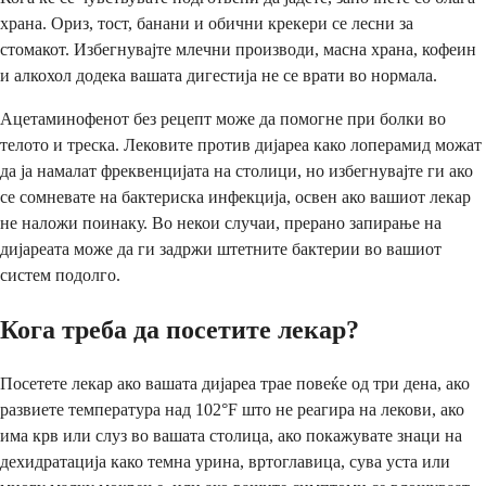
храна. Ориз, тост, банани и обични крекери се лесни за
стомакот. Избегнувајте млечни производи, масна храна, кофеин
и алкохол додека вашата дигестија не се врати во нормала.
Ацетаминофенот без рецепт може да помогне при болки во
телото и треска. Лековите против дијареа како лоперамид можат
да ја намалат фреквенцијата на столици, но избегнувајте ги ако
се сомневате на бактериска инфекција, освен ако вашиот лекар
не наложи поинаку. Во некои случаи, прерано запирање на
дијареата може да ги задржи штетните бактерии во вашиот
систем подолго.
Кога треба да посетите лекар?
Посетете лекар ако вашата дијареа трае повеќе од три дена, ако
развиете температура над 102°F што не реагира на лекови, ако
има крв или слуз во вашата столица, ако покажувате знаци на
дехидратација како темна урина, вртоглавица, сува уста или