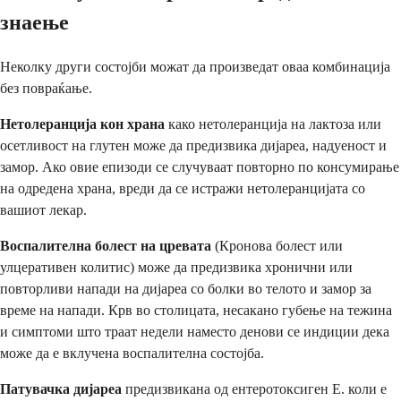
знаење
Неколку други состојби можат да произведат оваа комбинација
без повраќање.
Нетолеранција кон храна
како нетолеранција на лактоза или
осетливост на глутен може да предизвика дијареа, надуеност и
замор. Ако овие епизоди се случуваат повторно по консумирање
на одредена храна, вреди да се истражи нетолеранцијата со
вашиот лекар.
Воспалителна болест на цревата
(Кронова болест или
улцеративен колитис) може да предизвика хронични или
повторливи напади на дијареа со болки во телото и замор за
време на напади. Крв во столицата, несакано губење на тежина
и симптоми што траат недели наместо денови се индиции дека
може да е вклучена воспалителна состојба.
Патувачка дијареа
предизвикана од ентеротоксиген Е. коли е