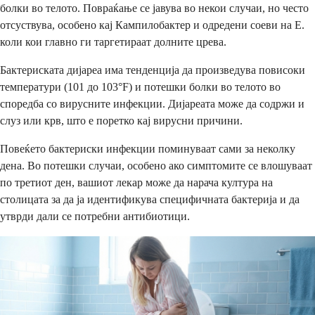
болки во телото. Повраќање се јавува во некои случаи, но често
отсуствува, особено кај Кампилобактер и одредени соеви на Е.
коли кои главно ги таргетираат долните црева.
Бактериската дијареа има тенденција да произведува повисоки
температури (101 до 103°F) и потешки болки во телото во
споредба со вирусните инфекции. Дијареата може да содржи и
слуз или крв, што е поретко кај вирусни причини.
Повеќето бактериски инфекции поминуваат сами за неколку
дена. Во потешки случаи, особено ако симптомите се влошуваат
по третиот ден, вашиот лекар може да нарача култура на
столицата за да ја идентификува специфичната бактерија и да
утврди дали се потребни антибиотици.