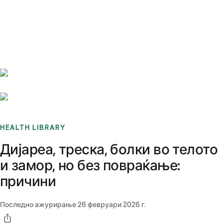
Benchmarks
Stories
FAQ
Sign up / Log in
HEALTH LIBRARY
Дијареа, треска, болки во телото
и замор, но без повраќање:
причини
Последно ажурирање
26 февруари 2026 г.