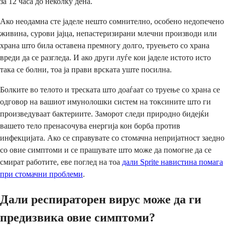
за 12 часа до неколку дена.
Ако неодамна сте јаделе нешто сомнително, особено недопечено
живина, сурови јајца, непастеризирани млечни производи или
храна што била оставена премногу долго, труењето со храна
вреди да се разгледа. И ако други луѓе кои јаделе истото исто
така се болни, тоа ја прави врската уште посилна.
Болките во телото и треската што доаѓаат со труење со храна се
одговор на вашиот имунолошки систем на токсините што ги
произведуваат бактериите. Заморот следи природно бидејќи
вашето тело пренасочува енергија кон борба против
инфекцијата. Ако се справувате со стомачна непријатност заедно
со овие симптоми и се прашувате што може да помогне да се
смират работите, еве поглед на тоа
дали Sprite навистина помага
при стомачни проблеми
.
Дали респираторен вирус може да ги
предизвика овие симптоми?