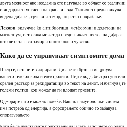
друга можност ако неодамна сте патувале во област со различни
стандарди за хигиена на храна и вода. Типично предизвикува
водена дијареа, грчеви и замор, но ретко повраќање.
Лекови
, вклучувајќи антибиотици, метформин и додатоци на
магнезиум, исто така можат да предизвикаат постојана дијареа
што ве остава со замор и општо лошо чувство.
Како да се управуваат симптомите дома
Пред се, останете хидрирани. Дијареата брзо го исцрпува
вашето тело од вода и електролити. Пијте вода, бистра супа или
орален раствор за рехидратација во текот на денот. Избегнувајте
големи голтки, кои можат да ги влошат грчевите.
Одморајте што е можно повеќе. Вашиот имунолошки систем
има потреба од енергија, а форсирањето обично го забавува
опоравувањето.
Кога ќе се чувствувате подготвени да јадете, започнете со блага