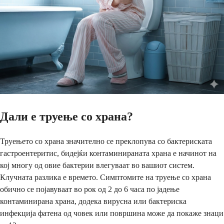
Дали е труење со храна?
Труењето со храна значително се преклопува со бактериската
гастроентеритис, бидејќи контаминираната храна е начинот на
кој многу од овие бактерии влегуваат во вашиот систем.
Клучната разлика е времето. Симптомите на труење со храна
обично се појавуваат во рок од 2 до 6 часа по јадење
контаминирана храна, додека вирусна или бактериска
инфекција фатена од човек или површина може да покаже знаци